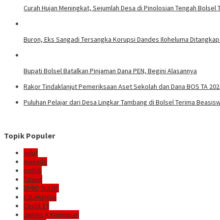
Curah Hujan Meningkat, Sejumlah Desa di Pinolosian Tengah Bolsel 
Buron, Eks Sangadi Tersangka Korupsi Dandes Iloheluma Ditangka
Bupati Bolsel Batalkan Pinjaman Dana PEN, Begini Alasannya
Rakor Tindaklanjut Pemeriksaan Aset Sekolah dan Dana BOS TA 202
Puluhan Pelajar dari Desa Lingkar Tambang di Bolsel Terima Beasis
Topik Populer
sulut
manado
politik
Talaud
DPRD SULUT
E2L-Mantap
Covid-19
James A Kojongian