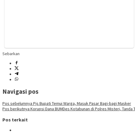
Sebarkan
Navigasi pos
Pos sebelumnya
Pjs Bupati Temui Warga, Masuk Pasar Bagi-bagi Masker
Pos berikutnya
Korupsi Dana BUMDes Kotabunan di Polres Misteri, Tanda 
Pos terkait