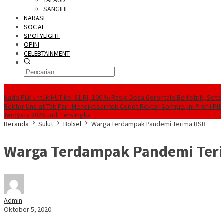
TALAUD
SANGIHE
NARASI
SOCIAL
SPOTYLIGHT
OPINI
CELEBTAINMENT
BERITA TERBARU
Kado PLN untuk HUT ke- 81 RI, 100 % Rasio Desa Gorontalo Berlistrik, Sete
Rektor Unsrat Tak Fair, Mendiktisaintek Copot Rektor Sompie, Ini Profil Pl
Ternyata 2026 Jadi Tersangka
Beranda
Sulut
Bolsel
Warga Terdampak Pandemi Terima BSB
Warga Terdampak Pandemi Ter
Admin
Oktober 5, 2020