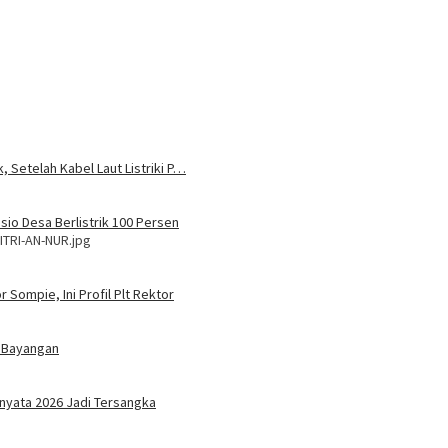
, Setelah Kabel Laut Listriki P…
sio Desa Berlistrik 100 Persen
ITRI-AN-NUR.jpg
 Sompie, Ini Profil Plt Rektor
 Bayangan
nyata 2026 Jadi Tersangka