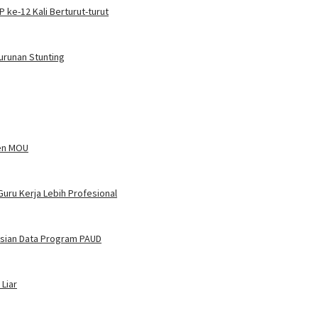
ke-12 Kali Berturut-turut
urunan Stunting
ken MOU
Guru Kerja Lebih Profesional
asian Data Program PAUD
Liar