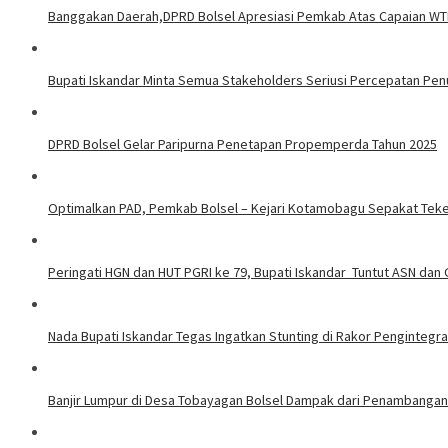
Banggakan Daerah,DPRD Bolsel Apresiasi Pemkab Atas Capaian WTP 
Bupati Iskandar Minta Semua Stakeholders Seriusi Percepatan Pen
DPRD Bolsel Gelar Paripurna Penetapan Propemperda Tahun 2025
Optimalkan PAD, Pemkab Bolsel – Kejari Kotamobagu Sepakat Te
Peringati HGN dan HUT PGRI ke 79, Bupati Iskandar Tuntut ASN dan 
Nada Bupati Iskandar Tegas Ingatkan Stunting di Rakor Pengintegr
Banjir Lumpur di Desa Tobayagan Bolsel Dampak dari Penambangan 