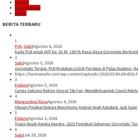
kriminal
Banjir Manado
golkar
BERITA TERBARU
1
PLN
,
Sulut
Agustus 6, 2026
Kado PLN untuk HUT ke- 81 RI, 100 % Rasio Desa Gorontalo Berlistrik
2
Sulut
Agustus 5, 2026
Gorontalo Terang. PLN Nyalakan Listrik Perdana di Pulau Dudepo, Ra
https://harimanado.com/wp-content/uploads/2026/03/IKLAN-IDUL-F
3
Etalase
Agustus 5, 2026
Curiga Suksesi Rektor Unsrat Tak Fair, Mendiktisaintek Copot Rektor
4
Mongondow Raya
Agustus 4, 2026
Oknum Pejabat Diduga Nepotisme Angkat Anak Kandung Jadi Supir
5
Etalase
Agustus 3, 2026
Tragis Nasib Hamka Hendra, 2022 Penjabat Gubernur Gorontalo. Ter
6
Sulut
Juli 29, 2026