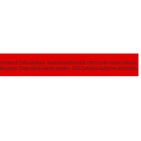
Perdana di Pulau Dudepo, Rasio Desa Berlistrik 100 Persen
Curiga Suksesi
 Bayangan
Tragis Nasib Hamka Hendra, 2022 Penjabat Gubernur Gorontalo.