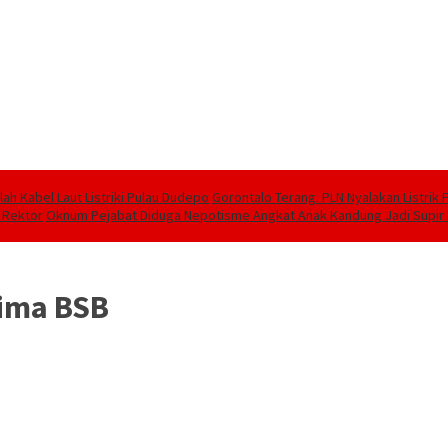
lah Kabel Laut Listriki Pulau Dudepo
Gorontalo Terang. PLN Nyalakan Listrik 
t Rektor
Oknum Pejabat Diduga Nepotisme Angkat Anak Kandung Jadi Supir
ima BSB