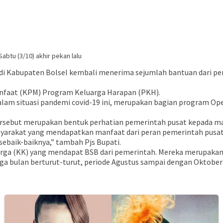
btu (3/10) akhir pekan lalu
bupaten Bolsel kembali menerima sejumlah bantuan dari pemerin
anfaat (KPM) Program Keluarga Harapan (PKH).
am situasi pandemi covid-19 ini, merupakan bagian program Ope
tersebut merupakan bentuk perhatian pemerintah pusat kepada m
yarakat yang mendapatkan manfaat dari peran pemerintah pusat,
baik-baiknya,” tambah Pjs Bupati.
keluarga (KK) yang mendapat BSB dari pemerintah. Mereka merupa
ga bulan berturut-turut, periode Agustus sampai dengan Oktober 