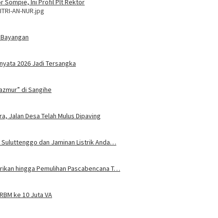
 Sompie, Ini Profil Plt Rektor
ITRI-AN-NUR.jpg
 Bayangan
nyata 2026 Jadi Tersangka
azmur” di Sangihe
ra, Jalan Desa Telah Mulus Dipaving
 Suluttenggo dan Jaminan Listrik Anda…
trikan hingga Pemulihan Pascabencana T…
JRBM ke 10 Juta VA