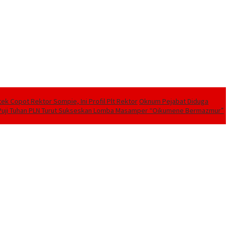
tek Copot Rektor Sompie, Ini Profil Plt Rektor
Oknum Pejabat Diduga
Puji Tuhan PLN Turut Sukseskan Lomba Masamper “Oikumene Bermazmur”