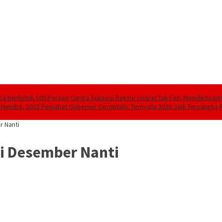
sa Berlistrik 100 Persen
Curiga Suksesi Rektor Unsrat Tak Fair, Mendiktisain
 Hendra, 2022 Penjabat Gubernur Gorontalo. Ternyata 2026 Jadi Tersangka
r Nanti
di Desember Nanti