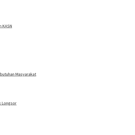
om KASN
ebutuhan Masyarakat
k Longsor