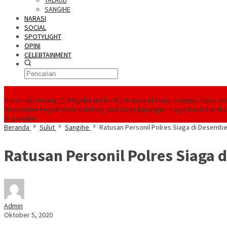
TALAUD
SANGIHE
NARASI
SOCIAL
SPOTYLIGHT
OPINI
CELEBTAINMENT
BERITA TERBARU
Gorontalo Terang. PLN Nyalakan Listrik Perdana di Pulau Dudepo, Rasio De
Nepotisme Angkat Anak Kandung Jadi Supir Bayangan
Tragis Nasib Hamka
di Sangihe
Beranda
Sulut
Sangihe
Ratusan Personil Polres Siaga di Desembe
Ratusan Personil Polres Siaga 
Admin
Oktober 5, 2020