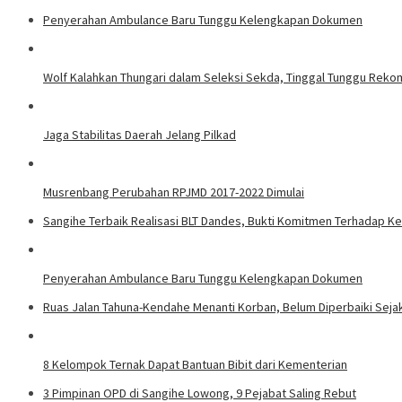
Penyerahan Ambulance Baru Tunggu Kelengkapan Dokumen
Wolf Kalahkan Thungari dalam Seleksi Sekda, Tinggal Tunggu Rek
Jaga Stabilitas Daerah Jelang Pilkad
Musrenbang Perubahan RPJMD 2017-2022 Dimulai
Sangihe Terbaik Realisasi BLT Dandes, Bukti Komitmen Terhadap K
Penyerahan Ambulance Baru Tunggu Kelengkapan Dokumen
Ruas Jalan Tahuna-Kendahe Menanti Korban, Belum Diperbaiki Seja
8 Kelompok Ternak Dapat Bantuan Bibit dari Kementerian
3 Pimpinan OPD di Sangihe Lowong, 9 Pejabat Saling Rebut