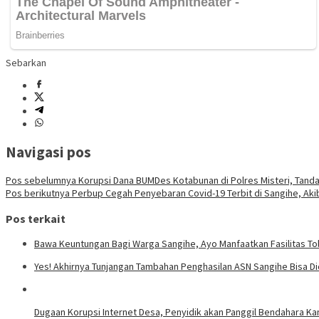
Sebarkan
Navigasi pos
Pos sebelumnya
Korupsi Dana BUMDes Kotabunan di Polres Misteri, Tanda
Pos berikutnya
Perbup Cegah Penyebaran Covid-19 Terbit di Sangihe, Aki
Pos terkait
Bawa Keuntungan Bagi Warga Sangihe, Ayo Manfaatkan Fasilitas Tol
Yes! Akhirnya Tunjangan Tambahan Penghasilan ASN Sangihe Bisa Di
Dugaan Korupsi Internet Desa, Penyidik akan Panggil Bendahara 