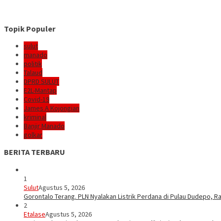
Topik Populer
sulut
manado
politik
Talaud
DPRD SULUT
E2L-Mantap
Covid-19
James A Kojongian
kriminal
Banjir Manado
golkar
BERITA TERBARU
1
Sulut
Agustus 5, 2026
Gorontalo Terang. PLN Nyalakan Listrik Perdana di Pulau Dudepo, Ra
2
Etalase
Agustus 5, 2026