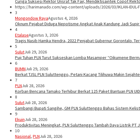
Curiga Suksesi Rektor Unsrat Tak Fair, Mendiktisaintek Copot Rektor
https://harimanado.com/wp-content/uploads/2026/03/IKLAN-IDUL-F
3
Mongondow Raya
Agustus 4, 2026
Oknum Pejabat Diduga Nepotisme Angkat Anak Kandung Jadi Supir
4
Etalase
Agustus 3, 2026
Tragis Nasib Hamka Hendra, 2022 Penjabat Gubernur Gorontalo. Ter
5
Sulut
Juli 29, 2026
Puji Tuhan PLN Turut Sukseskan Lomba Masamper “Oikumene Berm
6
BUMN
Juli 29, 2026
Berkat TJSL PLN Suluttenggo, Petani Kacang Tilihuwa Makin Sejahte
7
PLN
Juli 28, 2026
Korban Bencana Tamako Terhibur Berkat 125 Paket Bantuan PLN UID
8
Sulut
Juli 28, 2026
Sambangi Bupati Sangihe, GM PLN Suluttenggo Bahas Sistem Kelis
9
Ekuin
Juli 28, 2026
Produktivitas Meningkat, PLN Suluttenggo Tambah Daya Listrik PT 
10
Nasional
,
PLN
Juli 28, 2026