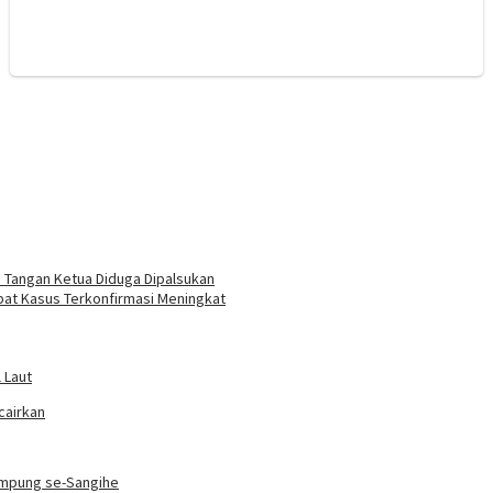
 Tangan Ketua Diduga Dipalsukan
bat Kasus Terkonfirmasi Meningkat
 Laut
cairkan
Kampung se-Sangihe