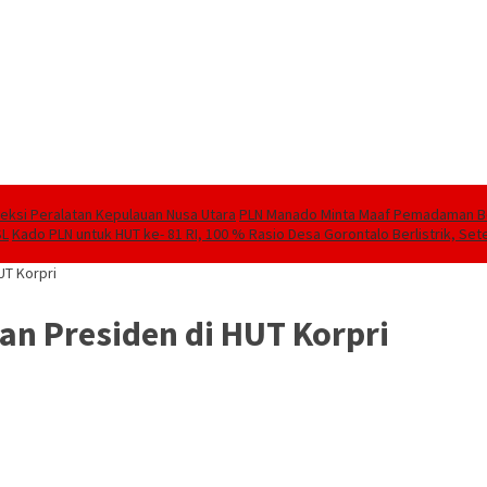
speksi Peralatan Kepulauan Nusa Utara
PLN Manado Minta Maaf Pemadaman Berg
SL
Kado PLN untuk HUT ke- 81 RI, 100 % Rasio Desa Gorontalo Berlistrik, Sete
UT Korpri
n Presiden di HUT Korpri