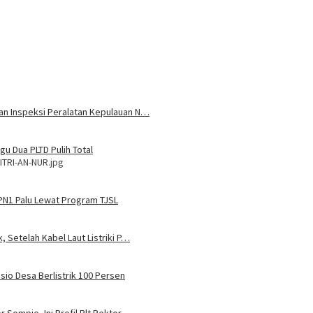
 dan Inspeksi Peralatan Kepulauan N…
u Dua PLTD Pulih Total
ITRI-AN-NUR.jpg
MPN1 Palu Lewat Program TJSL
, Setelah Kabel Laut Listriki P…
sio Desa Berlistrik 100 Persen
 Sompie, Ini Profil Plt Rektor