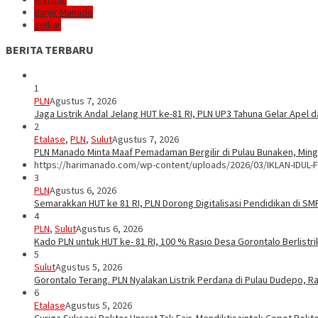
Banjir Manado
golkar
BERITA TERBARU
1
PLN
Agustus 7, 2026
Jaga Listrik Andal Jelang HUT ke-81 RI, PLN UP3 Tahuna Gelar Apel
2
Etalase
,
PLN
,
Sulut
Agustus 7, 2026
PLN Manado Minta Maaf Pemadaman Bergilir di Pulau Bunaken, Mingg
https://harimanado.com/wp-content/uploads/2026/03/IKLAN-IDUL-F
3
PLN
Agustus 6, 2026
Semarakkan HUT ke 81 RI, PLN Dorong Digitalisasi Pendidikan di S
4
PLN
,
Sulut
Agustus 6, 2026
Kado PLN untuk HUT ke- 81 RI, 100 % Rasio Desa Gorontalo Berlistrik
5
Sulut
Agustus 5, 2026
Gorontalo Terang. PLN Nyalakan Listrik Perdana di Pulau Dudepo, Ra
6
Etalase
Agustus 5, 2026
Curiga Suksesi Rektor Unsrat Tak Fair, Mendiktisaintek Copot Rektor