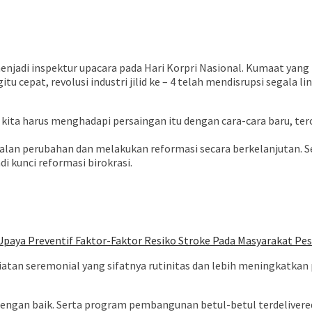
adi inspektur upacara pada Hari Korpri Nasional. Kumaat yang 
tu cepat, revolusi industri jilid ke – 4 telah mendisrupsi segala 
kita harus menghadapi persaingan itu dengan cara-cara baru, tero
an perubahan dan melakukan reformasi secara berkelanjutan. Se
 kunci reformasi birokrasi.
paya Preventif Faktor-Faktor Resiko Stroke Pada Masyarakat Pesi
tan seremonial yang sifatnya rutinitas dan lebih meningkatkan p
 dengan baik. Serta program pembangunan betul-betul terdelivere