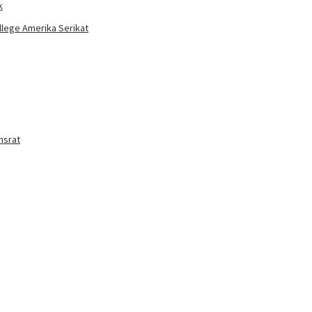
k
llege Amerika Serikat
nsrat