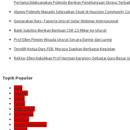
Pertama Dilaksanakan Polimdo Berikan Penghargaan Skripsi Terbai
Alumni Polimdo Manado Selesaikan Studi di Houston Community Co
Semarakan Dies, Faperta Unsrat Gelar Webinar Internasional
Bank SulutGo Berikan Bantuan CSR 2.5 Miliar ke Unsrat
Prof Ellen Pimpin Wisuda Unsrat Secara Daring dan Luring
Terpilih Ketua Dies FEB, Morasa Siapkan Berbagai Kegiatan
Rektor Ellen Kukuhkan Prof Herman Karamoy Sebagai Guru Besar U
Topik Populer
sulut
manado
politik
Talaud
DPRD SULUT
E2L-Mantap
Covid-19
James A Kojongian
kriminal