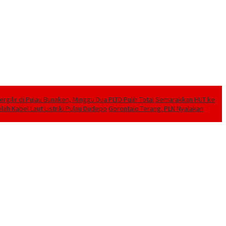
ilir di Pulau Bunaken, Minggu Dua PLTD Pulih Total
Semarakkan HUT ke
lah Kabel Laut Listriki Pulau Dudepo
Gorontalo Terang. PLN Nyalakan