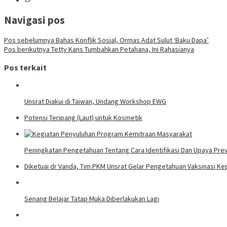
Navigasi pos
Pos sebelumnya
Bahas Konflik Sosial, Ormas Adat Sulut ‘Baku Dapa’
Pos berikutnya
Tetty Kans Tumbahkan Petahana, Ini Rahasianya
Pos terkait
Unsrat Diakui di Taiwan, Undang Workshop EWG
Potensi Teripang (Laut) untuk Kosmetik
Peningkatan Pengetahuan Tentang Cara Identifikasi Dan Upaya Prev
Diketuai dr Vanda, Tim PKM Unsrat Gelar Pengetahuan Vaksinasi K
Senang Belajar Tatap Muka Diberlakukan Lagi