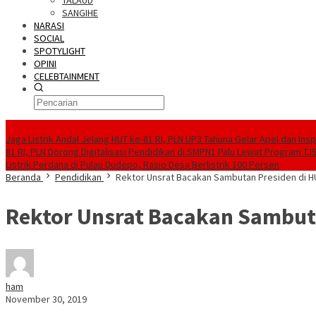
TALAUD
SANGIHE
NARASI
SOCIAL
SPOTYLIGHT
OPINI
CELEBTAINMENT
BERITA TERBARU
Jaga Listrik Andal Jelang HUT ke-81 RI, PLN UP3 Tahuna Gelar Apel dan In
81 RI, PLN Dorong Digitalisasi Pendidikan di SMPN1 Palu Lewat Program TJ
Listrik Perdana di Pulau Dudepo, Rasio Desa Berlistrik 100 Persen
Beranda
Pendidikan
Rektor Unsrat Bacakan Sambutan Presiden di H
Rektor Unsrat Bacakan Sambuta
ham
November 30, 2019