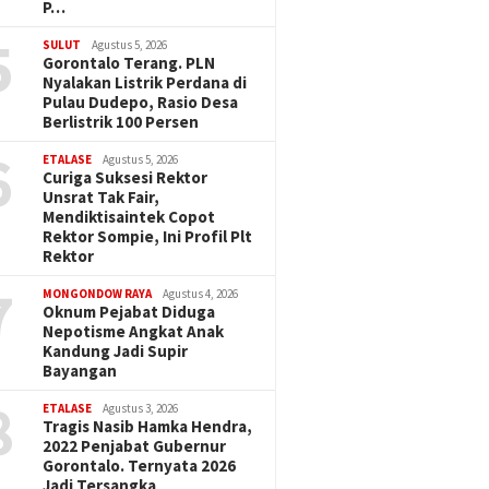
P…
5
SULUT
Agustus 5, 2026
Gorontalo Terang. PLN
Nyalakan Listrik Perdana di
Pulau Dudepo, Rasio Desa
Berlistrik 100 Persen
6
ETALASE
Agustus 5, 2026
Curiga Suksesi Rektor
Unsrat Tak Fair,
Mendiktisaintek Copot
Rektor Sompie, Ini Profil Plt
Rektor
7
MONGONDOW RAYA
Agustus 4, 2026
Oknum Pejabat Diduga
Nepotisme Angkat Anak
Kandung Jadi Supir
Bayangan
8
ETALASE
Agustus 3, 2026
Tragis Nasib Hamka Hendra,
2022 Penjabat Gubernur
Gorontalo. Ternyata 2026
Jadi Tersangka