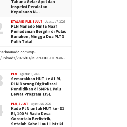
Tahuna Gelar Apel dan
Inspeksi Peralatan
Kepulauan N…
2
ETALASE
,
PLN
,
SULUT
Agustus 7, 2026
PLN Manado Minta Maaf
Pemadaman Bergilir di Pulau
Bunaken, Minggu Dua PLTD
Pulih Total
//harimanado.com/wp-
/uploads/2026/03/IKLAN-IDUL-FITRI-AN-
g
3
PLN
Agustus 6, 2026
Semarakkan HUT ke 81 RI,
PLN Dorong Digitalisasi
Pendidikan di SMPN1 Palu
Lewat Program TJSL
4
PLN
,
SULUT
Agustus 6, 2026
Kado PLN untuk HUT ke- 81
RI, 100 % Rasio Desa
Gorontalo Berlistrik,
Setelah Kabel Laut Listriki