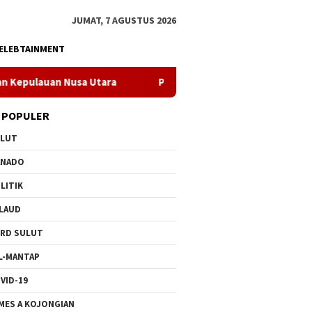
JUMAT, 7 AGUSTUS 2026
ELEBTAINMENT
Utara
PLN Manado Minta Maaf Pemadaman Bergilir di Pula
 POPULER
ULUT
ANADO
LITIK
LAUD
RD SULUT
L-MANTAP
VID-19
MES A KOJONGIAN