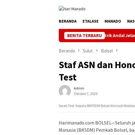
Loncat
ke
konten
BERANDA
ETALASE
MANADO
NAS
Jaga Listrik Andal Jelang HUT ke-81 RI, 
BERITA TERBARU
Beranda
Sulut
Bolsel
Staf ASN dan Hon
Test
Admin
Oktober 7, 2020
Swab Test: Kepala BKPSDM Bolsel Ahmadi Modeong
Harimanado.com BOLSEL—Seluruh ja
Manusia (BKSDM) Pemkab Bolsel, ba