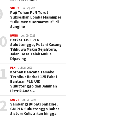
9
SULUT
Juli 29, 2026
Puji Tuhan PLN Turut
Sukseskan Lomba Masamper
“Oikumene Bermazmur” di
Sangihe
0
BUMN
Juli 29, 2026
Berkat TJSL PLN
Suluttenggo, Petani Kacang
Tilihuwa Makin Sejahtera,
Jalan Desa Telah Mulus
Dipaving
1
PLN
Juli 28, 2026
Korban Bencana Tamako
Terhibur Berkat 125 Paket
Bantuan PLN UID
Suluttenggo dan Jaminan
Listrik Anda…
2
SULUT
Juli 28, 2026
Sambangi Bupati Sangihe,
GM PLN Suluttenggo Bahas
Sistem Kelistrikan hingga