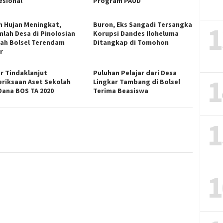
esional
Program PAUD
h Hujan Meningkat,
Buron, Eks Sangadi Tersangka
1
mlah Desa di Pinolosian
Korupsi Dandes Iloheluma
ah Bolsel Terendam
Ditangkap di Tomohon
r
r Tindaklanjut
Puluhan Pelajar dari Desa
1
riksaan Aset Sekolah
Lingkar Tambang di Bolsel
Dana BOS TA 2020
Terima Beasiswa
1
1