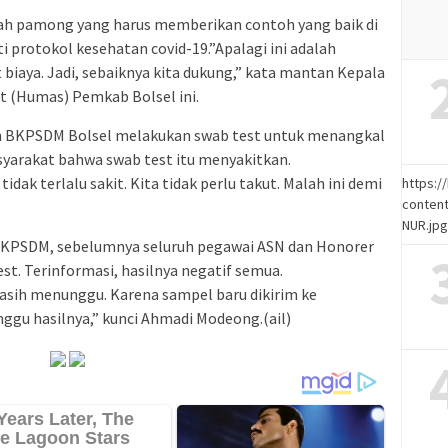
alah pamong yang harus memberikan contoh yang baik di
protokol kesehatan covid-19.”Apalagi ini adalah
biaya. Jadi, sebaiknya kita dukung,” kata mantan Kepala
 (Humas) Pemkab Bolsel ini.
an BKPSDM Bolsel melakukan swab test untuk menangkal
syarakat bahwa swab test itu menyakitkan.
tidak terlalu sakit. Kita tidak perlu takut. Malah ini demi
https:
content
NUR.jp
 BKPSDM, sebelumnya seluruh pegawai ASN dan Honorer
t. Terinformasi, hasilnya negatif semua.
asih menunggu. Karena sampel baru dikirim ke
nggu hasilnya,” kunci Ahmadi Modeong.(ail)