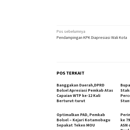
Navigasi
Pos sebelumnya
Pendampingan KPK Diapresiasi Wali Kota
pos
POS TERKAIT
Banggakan Daerah,DPRD
Bupa
Bolsel Apresiasi Pemkab Atas
Stak
Capaian WTP ke-12 Kali
Perc
Berturut-turut
Stun
Optimalkan PAD, Pemkab
Peri
Bolsel – Kejari Kotamobagu
ke 7
Sepakat Teken MOU
ASN 