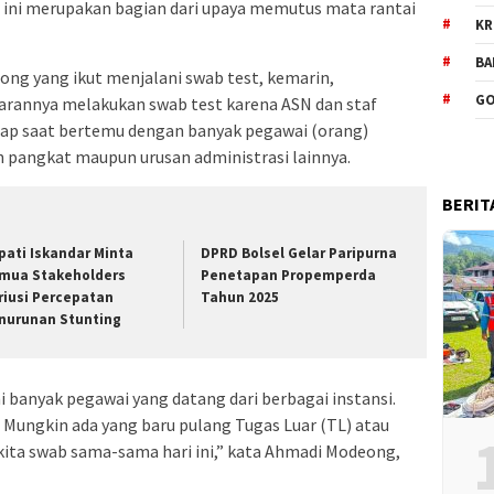
ah ini merupakan bagian dari upaya memutus mata rantai
KR
BA
g yang ikut menjalani swab test, kemarin,
GO
jarannya melakukan swab test karena ASN dan staf
iap saat bertemu dengan banyak pegawai (orang)
n pangkat maupun urusan administrasi lainnya.
BERIT
pati Iskandar Minta
DPRD Bolsel Gelar Paripurna
mua Stakeholders
Penetapan Propemperda
riusi Percepatan
Tahun 2025
nurunan Stunting
i banyak pegawai yang datang dari berbagai instansi.
. Mungkin ada yang baru pulang Tugas Luar (TL) atau
n kita swab sama-sama hari ini,” kata Ahmadi Modeong,