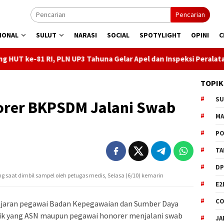
Pencarian
IONAL
SULUT
NARASI
SOCIAL
SPOTYLIGHT
OPINI
C
PLN UP3 Tahuna Gelar Apel dan Inspeksi Peralatan Kepulauan Nusa 
TOPIK
S
orer BKPSDM Jalani Swab
M
PO
TA
DP
 saat dimbil sampel oleh petugas medis, Selasa (6/10) kemarin
E2
CO
jaran pegawai Badan Kepegawaian dan Sumber Daya
ik yang ASN maupun pegawai honorer menjalani swab
JA