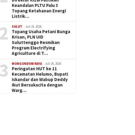
Keandalan PLTU Palu 3
Topang Ketahanan Energi
Listrik…
2
SULUT
Juli 24, 2026
Topang Usaha Petani Bunga
Krisan, PLN UID
Suluttenggo Resmikan
Program Electrifying
Agriculture di T…
3
MONGONDOW RAYA
Juli 24, 2026
Peringatan HUT ke 11
Kecamatan Helumo, Bupati
Iskandar dan Wabup Deddy
Ikut Bersukacita dengan
Warg…