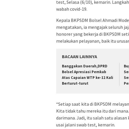
test, Selasa (6/10), kemarin. Langk
wabah covid-19.
Kepala BKPSDM Bolsel Ahmadi Modeon
mengatakan, ia mengajak seluruh ja
honorer yang bekerja di BKPSDM set
melakukan pelayanan, baik itu urusa
BACAAN LAINNYA
Banggakan Daerah,DPRD
Bu
Bolsel Apresiasi Pemkab
Se
Atas Capaian WTP ke-12 Kali
Se
Berturut-turut
Pe
“Setiap saat kita di BKPSDM melayan
Kita tidak tahu mereka itu dari mana
darimana. Jadi, itu salah satu alasa
usai jalani swab test, kemarin.