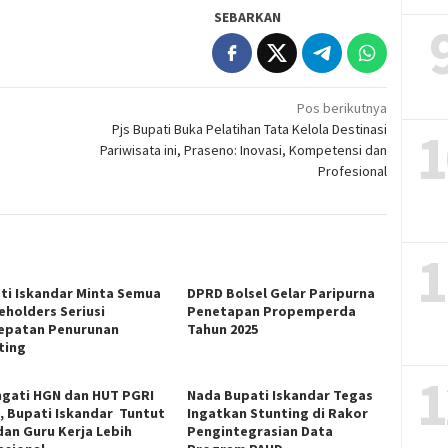
SEBARKAN
Pos berikutnya
1
Pjs Bupati Buka Pelatihan Tata Kelola Destinasi
Pariwisata ini, Praseno: Inovasi, Kompetensi dan
Profesional
1
ti Iskandar Minta Semua
DPRD Bolsel Gelar Paripurna
eholders Seriusi
Penetapan Propemperda
epatan Penurunan
Tahun 2025
ting
1
ngati HGN dan HUT PGRI
Nada Bupati Iskandar Tegas
9, Bupati Iskandar Tuntut
Ingatkan Stunting di Rakor
dan Guru Kerja Lebih
Pengintegrasian Data