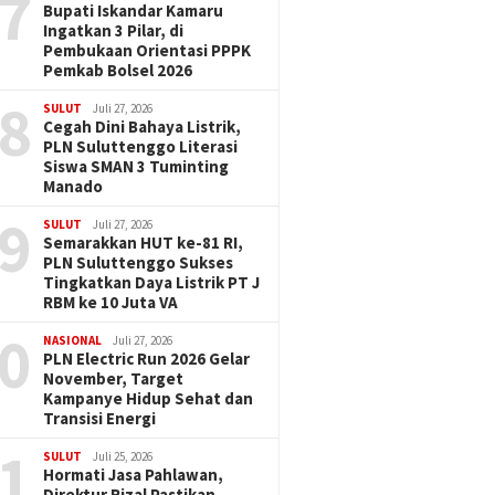
7
Bupati Iskandar Kamaru
Ingatkan 3 Pilar, di
Pembukaan Orientasi PPPK
Pemkab Bolsel 2026
8
SULUT
Juli 27, 2026
Cegah Dini Bahaya Listrik,
PLN Suluttenggo Literasi
Siswa SMAN 3 Tuminting
Manado
9
SULUT
Juli 27, 2026
Semarakkan HUT ke-81 RI,
PLN Suluttenggo Sukses
Tingkatkan Daya Listrik PT J
RBM ke 10 Juta VA
0
NASIONAL
Juli 27, 2026
PLN Electric Run 2026 Gelar
November, Target
Kampanye Hidup Sehat dan
Transisi Energi
1
SULUT
Juli 25, 2026
Hormati Jasa Pahlawan,
Direktur Rizal Pastikan