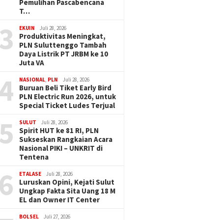
Pemulihan Pascabencana
T…
3
EKUIN
Juli 28, 2026
Produktivitas Meningkat,
PLN Suluttenggo Tambah
Daya Listrik PT JRBM ke 10
Juta VA
4
NASIONAL
,
PLN
Juli 28, 2026
Buruan Beli Tiket Early Bird
PLN Electric Run 2026, untuk
Special Ticket Ludes Terjual
5
SULUT
Juli 28, 2026
Spirit HUT ke 81 RI, PLN
Sukseskan Rangkaian Acara
Nasional PIKI – UNKRIT di
Tentena
6
ETALASE
Juli 28, 2026
Luruskan Opini, Kejati Sulut
Ungkap Fakta Sita Uang 18 M
EL dan Owner IT Center
BOLSEL
Juli 27, 2026