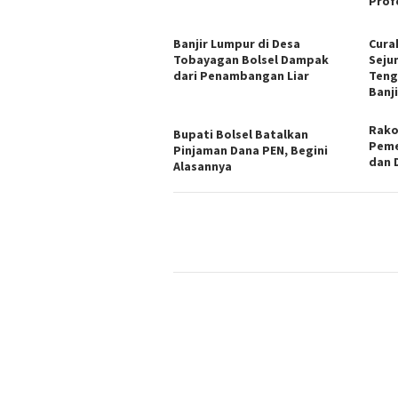
Prof
Banjir Lumpur di Desa
Cura
Tobayagan Bolsel Dampak
Seju
dari Penambangan Liar
Teng
Banji
Rako
Bupati Bolsel Batalkan
Peme
Pinjaman Dana PEN, Begini
dan 
Alasannya