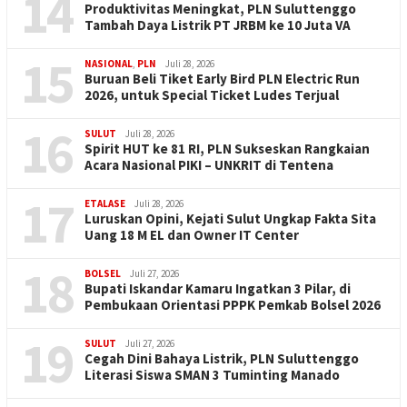
14
Produktivitas Meningkat, PLN Suluttenggo
Tambah Daya Listrik PT JRBM ke 10 Juta VA
15
NASIONAL
,
PLN
Juli 28, 2026
Buruan Beli Tiket Early Bird PLN Electric Run
2026, untuk Special Ticket Ludes Terjual
16
SULUT
Juli 28, 2026
Spirit HUT ke 81 RI, PLN Sukseskan Rangkaian
Acara Nasional PIKI – UNKRIT di Tentena
17
ETALASE
Juli 28, 2026
Luruskan Opini, Kejati Sulut Ungkap Fakta Sita
Uang 18 M EL dan Owner IT Center
18
BOLSEL
Juli 27, 2026
Bupati Iskandar Kamaru Ingatkan 3 Pilar, di
Pembukaan Orientasi PPPK Pemkab Bolsel 2026
19
SULUT
Juli 27, 2026
Cegah Dini Bahaya Listrik, PLN Suluttenggo
Literasi Siswa SMAN 3 Tuminting Manado