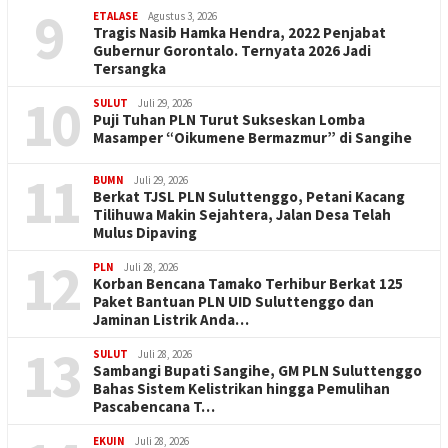
9
ETALASE
Agustus 3, 2026
Tragis Nasib Hamka Hendra, 2022 Penjabat
Gubernur Gorontalo. Ternyata 2026 Jadi
Tersangka
10
SULUT
Juli 29, 2026
Puji Tuhan PLN Turut Sukseskan Lomba
Masamper “Oikumene Bermazmur” di Sangihe
11
BUMN
Juli 29, 2026
Berkat TJSL PLN Suluttenggo, Petani Kacang
Tilihuwa Makin Sejahtera, Jalan Desa Telah
Mulus Dipaving
12
PLN
Juli 28, 2026
Korban Bencana Tamako Terhibur Berkat 125
Paket Bantuan PLN UID Suluttenggo dan
Jaminan Listrik Anda…
13
SULUT
Juli 28, 2026
Sambangi Bupati Sangihe, GM PLN Suluttenggo
Bahas Sistem Kelistrikan hingga Pemulihan
Pascabencana T…
EKUIN
Juli 28, 2026