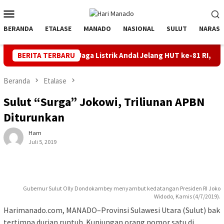
Loncat
Menu
ke
Mobile
konten
BERANDA
ETALASE
MANADO
NASIONAL
SULUT
NARASI
Jaga Listrik Andal Jelang HUT ke-81 RI, PLN UP3 Tahuna Gelar
BERITA TERBARU
Beranda
Etalase
Sulut “Surga” Jokowi, Triliunan APBN
Diturunkan
Ham
Juli 5, 2019
Gubernur Sulut Olly Dondokambey menyambut kedatangan Presiden RI Joko
Widodo, Kamis (4/7/2019).
Harimanado.com, MANADO–Provinsi Sulawesi Utara (Sulut) bak
tertimpa durian runtuh. Kunjungan orang nomor satu di