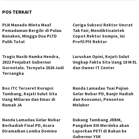
POS TERKAIT
PLN Manado Minta Maaf
Curiga Suksesi Rektor Unsrat
Pemadaman Bergilir di Pulau
Tak Fair, Mendiktisaintek
Bunaken, Minggu Dua PLTD
Copot Rektor Sompie, Ini
Pulih Total
Profil Plt Rektor
Tragis Nasib Hamka Hendra,
Luruskan Opini, Kejati Sulut
2022 Penjabat Gubernur
Ungkap Fakta Sita Uang 18 M EL
Gorontalo. Ternyata 2026 Jadi
dan Owner IT Center
Tersangka
Bos ITC Terseret Korupsi
Nanda Lamadau Tuai Pujian
Tambang, Kejati Sulut Sita
Gelar Nobar PD, Banjir Hadiah
Uang Miliaran dan Emas di
dan Konsumsi, Penonton
Rumah JA
Meluber
Nanda Lamadau Gelar Nobar
Dukung Tambang JRBM,
Berhadiah Final PD, Acara
Pangdam XIII Merdeka akan
Diramaikan Lomba Domino
Laporkan PETI di Bakan ke
Gubernur YSK