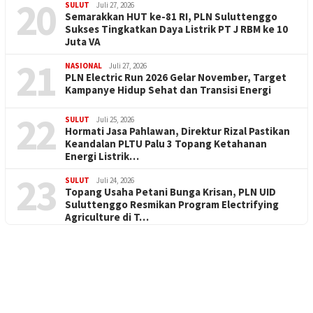
20
SULUT
Juli 27, 2026
Semarakkan HUT ke-81 RI, PLN Suluttenggo
Sukses Tingkatkan Daya Listrik PT J RBM ke 10
Juta VA
21
NASIONAL
Juli 27, 2026
PLN Electric Run 2026 Gelar November, Target
Kampanye Hidup Sehat dan Transisi Energi
22
SULUT
Juli 25, 2026
Hormati Jasa Pahlawan, Direktur Rizal Pastikan
Keandalan PLTU Palu 3 Topang Ketahanan
Energi Listrik…
23
SULUT
Juli 24, 2026
Topang Usaha Petani Bunga Krisan, PLN UID
Suluttenggo Resmikan Program Electrifying
Agriculture di T…