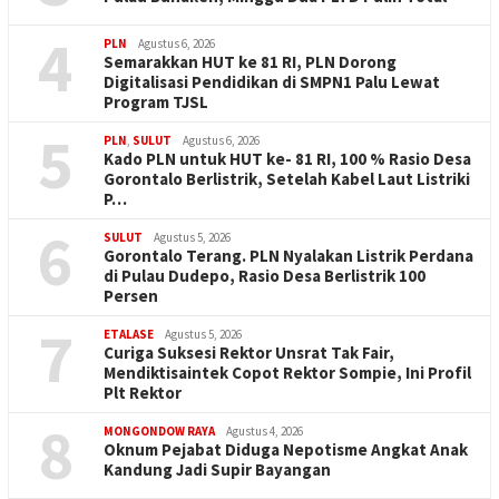
4
PLN
Agustus 6, 2026
Semarakkan HUT ke 81 RI, PLN Dorong
Digitalisasi Pendidikan di SMPN1 Palu Lewat
Program TJSL
5
PLN
,
SULUT
Agustus 6, 2026
Kado PLN untuk HUT ke- 81 RI, 100 % Rasio Desa
Gorontalo Berlistrik, Setelah Kabel Laut Listriki
P…
6
SULUT
Agustus 5, 2026
Gorontalo Terang. PLN Nyalakan Listrik Perdana
di Pulau Dudepo, Rasio Desa Berlistrik 100
Persen
7
ETALASE
Agustus 5, 2026
Curiga Suksesi Rektor Unsrat Tak Fair,
Mendiktisaintek Copot Rektor Sompie, Ini Profil
Plt Rektor
8
MONGONDOW RAYA
Agustus 4, 2026
Oknum Pejabat Diduga Nepotisme Angkat Anak
Kandung Jadi Supir Bayangan