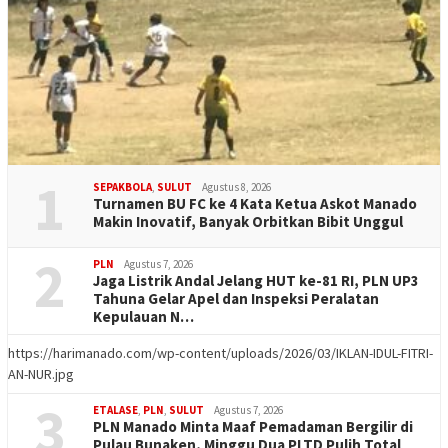
1
SEPAKBOLA
,
SULUT
Agustus 8, 2026
Turnamen BU FC ke 4 Kata Ketua Askot Manado
Makin Inovatif, Banyak Orbitkan Bibit Unggul
2
PLN
Agustus 7, 2026
Jaga Listrik Andal Jelang HUT ke-81 RI, PLN UP3
Tahuna Gelar Apel dan Inspeksi Peralatan
Kepulauan N…
https://harimanado.com/wp-content/uploads/2026/03/IKLAN-IDUL-FITRI-
AN-NUR.jpg
3
ETALASE
,
PLN
,
SULUT
Agustus 7, 2026
PLN Manado Minta Maaf Pemadaman Bergilir di
Pulau Bunaken, Minggu Dua PLTD Pulih Total