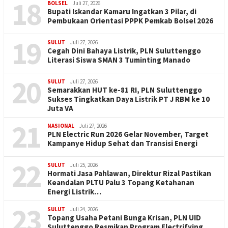
18
BOLSEL
Juli 27, 2026
Bupati Iskandar Kamaru Ingatkan 3 Pilar, di
Pembukaan Orientasi PPPK Pemkab Bolsel 2026
19
SULUT
Juli 27, 2026
Cegah Dini Bahaya Listrik, PLN Suluttenggo
Literasi Siswa SMAN 3 Tuminting Manado
20
SULUT
Juli 27, 2026
Semarakkan HUT ke-81 RI, PLN Suluttenggo
Sukses Tingkatkan Daya Listrik PT J RBM ke 10
Juta VA
21
NASIONAL
Juli 27, 2026
PLN Electric Run 2026 Gelar November, Target
Kampanye Hidup Sehat dan Transisi Energi
22
SULUT
Juli 25, 2026
Hormati Jasa Pahlawan, Direktur Rizal Pastikan
Keandalan PLTU Palu 3 Topang Ketahanan
Energi Listrik…
23
SULUT
Juli 24, 2026
Topang Usaha Petani Bunga Krisan, PLN UID
Suluttenggo Resmikan Program Electrifying