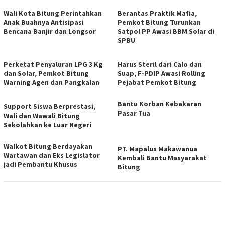
Wali Kota Bitung Perintahkan
Berantas Praktik Mafia,
Anak Buahnya Antisipasi
Pemkot Bitung Turunkan
Bencana Banjir dan Longsor
Satpol PP Awasi BBM Solar di
SPBU
Perketat Penyaluran LPG 3 Kg
Harus Steril dari Calo dan
dan Solar, Pemkot Bitung
Suap, F-PDIP Awasi Rolling
Warning Agen dan Pangkalan
Pejabat Pemkot Bitung
Bantu Korban Kebakaran
Support Siswa Berprestasi,
Pasar Tua
Wali dan Wawali Bitung
Sekolahkan ke Luar Negeri
Walkot Bitung Berdayakan
PT. Mapalus Makawanua
Wartawan dan Eks Legislator
Kembali Bantu Masyarakat
jadi Pembantu Khusus
Bitung