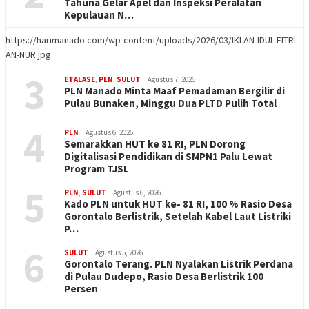
Tahuna Gelar Apel dan Inspeksi Peralatan
Kepulauan N…
https://harimanado.com/wp-content/uploads/2026/03/IKLAN-IDUL-FITRI-
AN-NUR.jpg
3
ETALASE
,
PLN
,
SULUT
Agustus 7, 2026
PLN Manado Minta Maaf Pemadaman Bergilir di
Pulau Bunaken, Minggu Dua PLTD Pulih Total
4
PLN
Agustus 6, 2026
Semarakkan HUT ke 81 RI, PLN Dorong
Digitalisasi Pendidikan di SMPN1 Palu Lewat
Program TJSL
5
PLN
,
SULUT
Agustus 6, 2026
Kado PLN untuk HUT ke- 81 RI, 100 % Rasio Desa
Gorontalo Berlistrik, Setelah Kabel Laut Listriki
P…
6
SULUT
Agustus 5, 2026
Gorontalo Terang. PLN Nyalakan Listrik Perdana
di Pulau Dudepo, Rasio Desa Berlistrik 100
Persen