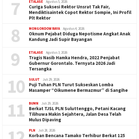
7
ETALASE
Agustus 5, 2026
Curiga Suksesi Rektor Unsrat Tak Fair,
Mendiktisaintek Copot Rektor Sompie, Ini Profil
Plt Rektor
8
MONGONDOW RAYA
Agustus 4, 2026
Oknum Pejabat Diduga Nepotisme Angkat Anak
Kandung Jadi Supir Bayangan
9
ETALASE
Agustus 3, 2026
Tragis Nasib Hamka Hendra, 2022 Penjabat
Gubernur Gorontalo. Ternyata 2026 Jadi
Tersangka
10
SULUT
Juli 29, 2026
Puji Tuhan PLN Turut Sukseskan Lomba
Masamper “Oikumene Bermazmur” di Sangihe
11
BUMN
Juli 29, 2026
Berkat TJSL PLN Suluttenggo, Petani Kacang
Tilihuwa Makin Sejahtera, Jalan Desa Telah
Mulus Dipaving
12
PLN
Juli 28, 2026
Korban Bencana Tamako Terhibur Berkat 125