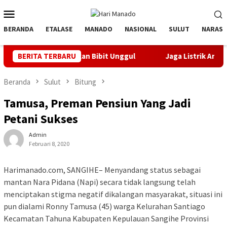
Loncat
Menu
ke
Mobile
konten
BERANDA
ETALASE
MANADO
NASIONAL
SULUT
NARASI
 Orbitkan Bibit Unggul
BERITA TERBARU
Jaga Listrik Andal Jelang HUT ke
Beranda
Sulut
Bitung
Tamusa, Preman Pensiun Yang Jadi
Petani Sukses
Admin
Februari 8, 2020
Harimanado.com, SANGIHE– Menyandang status sebagai
mantan Nara Pidana (Napi) secara tidak langsung telah
menciptakan stigma negatif dikalangan masyarakat, situasi ini
pun dialami Ronny Tamusa (45) warga Kelurahan Santiago
Kecamatan Tahuna Kabupaten Kepulauan Sangihe Provinsi