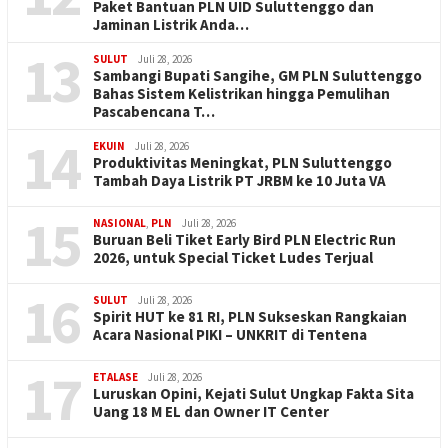
Paket Bantuan PLN UID Suluttenggo dan
Jaminan Listrik Anda…
13
SULUT
Juli 28, 2026
Sambangi Bupati Sangihe, GM PLN Suluttenggo
Bahas Sistem Kelistrikan hingga Pemulihan
Pascabencana T…
14
EKUIN
Juli 28, 2026
Produktivitas Meningkat, PLN Suluttenggo
Tambah Daya Listrik PT JRBM ke 10 Juta VA
15
NASIONAL
,
PLN
Juli 28, 2026
Buruan Beli Tiket Early Bird PLN Electric Run
2026, untuk Special Ticket Ludes Terjual
16
SULUT
Juli 28, 2026
Spirit HUT ke 81 RI, PLN Sukseskan Rangkaian
Acara Nasional PIKI – UNKRIT di Tentena
17
ETALASE
Juli 28, 2026
Luruskan Opini, Kejati Sulut Ungkap Fakta Sita
Uang 18 M EL dan Owner IT Center