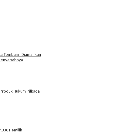
ita Tombariri Diamankan
 Penyebabnya
 Produk Hukum Pilkada
.336 Pemilih