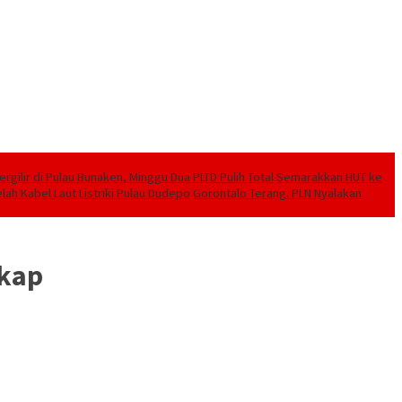
ilir di Pulau Bunaken, Minggu Dua PLTD Pulih Total
Semarakkan HUT ke
lah Kabel Laut Listriki Pulau Dudepo
Gorontalo Terang. PLN Nyalakan
gkap