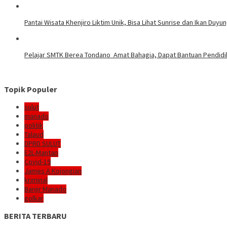
Pantai Wisata Khenjiro Liktim Unik, Bisa Lihat Sunrise dan Ikan Duyu
Pelajar SMTK Berea Tondano Amat Bahagia, Dapat Bantuan Pendidik
Topik Populer
sulut
manado
politik
Talaud
DPRD SULUT
E2L-Mantap
Covid-19
James A Kojongian
kriminal
Banjir Manado
golkar
BERITA TERBARU