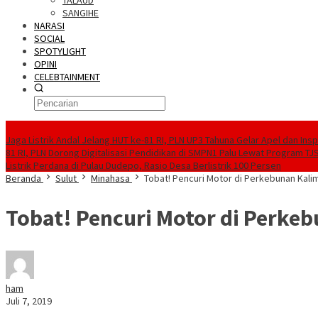
TALAUD
SANGIHE
NARASI
SOCIAL
SPOTYLIGHT
OPINI
CELEBTAINMENT
BERITA TERBARU
Jaga Listrik Andal Jelang HUT ke-81 RI, PLN UP3 Tahuna Gelar Apel dan In
81 RI, PLN Dorong Digitalisasi Pendidikan di SMPN1 Palu Lewat Program TJ
Listrik Perdana di Pulau Dudepo, Rasio Desa Berlistrik 100 Persen
Beranda
Sulut
Minahasa
Tobat! Pencuri Motor di Perkebunan Kal
Tobat! Pencuri Motor di Perke
ham
Juli 7, 2019