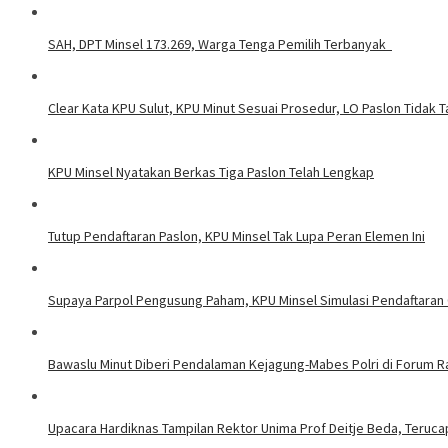
SAH, DPT Minsel 173.269, Warga Tenga Pemilih Terbanyak
Clear Kata KPU Sulut, KPU Minut Sesuai Prosedur, LO Paslon Tidak Ta
KPU Minsel Nyatakan Berkas Tiga Paslon Telah Lengkap
Tutup Pendaftaran Paslon, KPU Minsel Tak Lupa Peran Elemen Ini
Supaya Parpol Pengusung Paham, KPU Minsel Simulasi Pendaftara
Bawaslu Minut Diberi Pendalaman Kejagung-Mabes Polri di Forum 
Upacara Hardiknas Tampilan Rektor Unima Prof Deitje Beda, Terucap