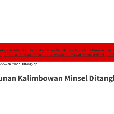
speksi Peralatan Kepulauan Nusa Utara
PLN Manado Minta Maaf Pemadaman Berg
SL
Kado PLN untuk HUT ke- 81 RI, 100 % Rasio Desa Gorontalo Berlistrik, Sete
imbowan Minsel Ditangkap
bunan Kalimbowan Minsel Ditan