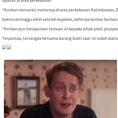
diparkir di area perkebunan.
“Korban memarkir motornya di area perkebunan Kalimbowan, De
Sekira seminggu lebih setelah kejadian, akhirnya korban berh
“Korban pun melaporkan temuan ini kepada pihak piket pelaya
Terpantau, tersangka bersama barang bukti saat ini sudah diama