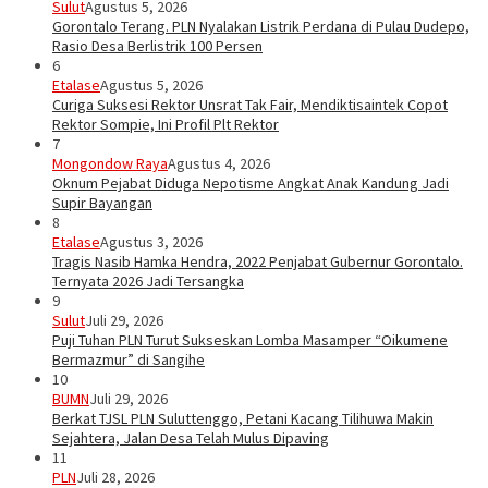
Sulut
Agustus 5, 2026
Gorontalo Terang. PLN Nyalakan Listrik Perdana di Pulau Dudepo,
Rasio Desa Berlistrik 100 Persen
6
Etalase
Agustus 5, 2026
Curiga Suksesi Rektor Unsrat Tak Fair, Mendiktisaintek Copot
Rektor Sompie, Ini Profil Plt Rektor
7
Mongondow Raya
Agustus 4, 2026
Oknum Pejabat Diduga Nepotisme Angkat Anak Kandung Jadi
Supir Bayangan
8
Etalase
Agustus 3, 2026
Tragis Nasib Hamka Hendra, 2022 Penjabat Gubernur Gorontalo.
Ternyata 2026 Jadi Tersangka
9
Sulut
Juli 29, 2026
Puji Tuhan PLN Turut Sukseskan Lomba Masamper “Oikumene
Bermazmur” di Sangihe
10
BUMN
Juli 29, 2026
Berkat TJSL PLN Suluttenggo, Petani Kacang Tilihuwa Makin
Sejahtera, Jalan Desa Telah Mulus Dipaving
11
PLN
Juli 28, 2026