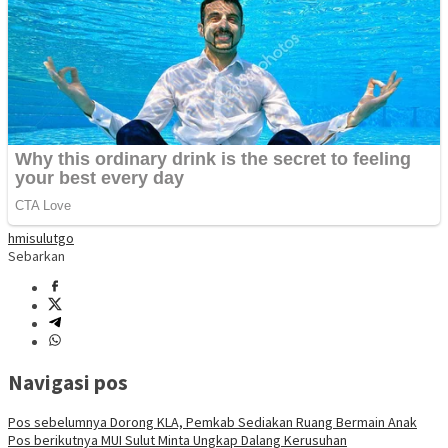
hmi
sulutgo
Sebarkan
Navigasi pos
Pos sebelumnya
Dorong KLA, Pemkab Sediakan Ruang Bermain Anak
Pos berikutnya
MUI Sulut Minta Ungkap Dalang Kerusuhan