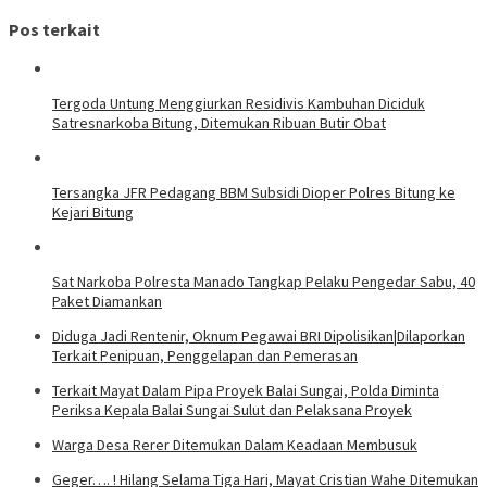
Pos terkait
Tergoda Untung Menggiurkan Residivis Kambuhan Diciduk
Satresnarkoba Bitung, Ditemukan Ribuan Butir Obat
Tersangka JFR Pedagang BBM Subsidi Dioper Polres Bitung ke
Kejari Bitung
Sat Narkoba Polresta Manado Tangkap Pelaku Pengedar Sabu, 40
Paket Diamankan
Diduga Jadi Rentenir, Oknum Pegawai BRI Dipolisikan|Dilaporkan
Terkait Penipuan, Penggelapan dan Pemerasan
Terkait Mayat Dalam Pipa Proyek Balai Sungai, Polda Diminta
Periksa Kepala Balai Sungai Sulut dan Pelaksana Proyek
Warga Desa Rerer Ditemukan Dalam Keadaan Membusuk
Geger…. ! Hilang Selama Tiga Hari, Mayat Cristian Wahe Ditemukan