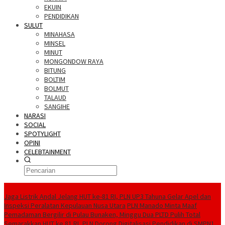
EKUIN
PENDIDIKAN
SULUT
MINAHASA
MINSEL
MINUT
MONGONDOW RAYA
BITUNG
BOLTIM
BOLMUT
TALAUD
SANGIHE
NARASI
SOCIAL
SPOTYLIGHT
OPINI
CELEBTAINMENT
BERITA TERBARU
Jaga Listrik Andal Jelang HUT ke-81 RI, PLN UP3 Tahuna Gelar Apel dan
Inspeksi Peralatan Kepulauan Nusa Utara
PLN Manado Minta Maaf
Pemadaman Bergilir di Pulau Bunaken, Minggu Dua PLTD Pulih Total
Semarakkan HUT ke 81 RI, PLN Dorong Digitalisasi Pendidikan di SMPN1