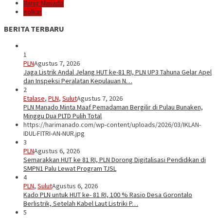
Banjir Manado
golkar
BERITA TERBARU
1
PLN
Agustus 7, 2026
Jaga Listrik Andal Jelang HUT ke-81 RI, PLN UP3 Tahuna Gelar Apel
dan Inspeksi Peralatan Kepulauan N…
2
Etalase
,
PLN
,
Sulut
Agustus 7, 2026
PLN Manado Minta Maaf Pemadaman Bergilir di Pulau Bunaken,
Minggu Dua PLTD Pulih Total
https://harimanado.com/wp-content/uploads/2026/03/IKLAN-
IDUL-FITRI-AN-NUR.jpg
3
PLN
Agustus 6, 2026
Semarakkan HUT ke 81 RI, PLN Dorong Digitalisasi Pendidikan di
SMPN1 Palu Lewat Program TJSL
4
PLN
,
Sulut
Agustus 6, 2026
Kado PLN untuk HUT ke- 81 RI, 100 % Rasio Desa Gorontalo
Berlistrik, Setelah Kabel Laut Listriki P…
5