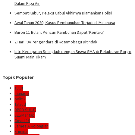
Dalam Pipa Air
Sempat Kabur, Pelaku Cabul Akhirnya Diamankan Polisi
Awal Tahun 2020, Kasus Pembunuhan Terjadi di Minahasa
Buron 11 Bulan, Pencuri Kambuhan Dapat ‘Kentaki’
2 Hari, 94 Pengendara di Kotamobagu Ditindak
Istri Kedapatan Selingkuh dengan Siswa SMA di Pekuburan Borgo,
Suami Main Tikam
Topik Populer
sulut
manado
politik
Talaud
DPRD SULUT
E2L-Mantap
Covid-19
James A Kojongian
kriminal