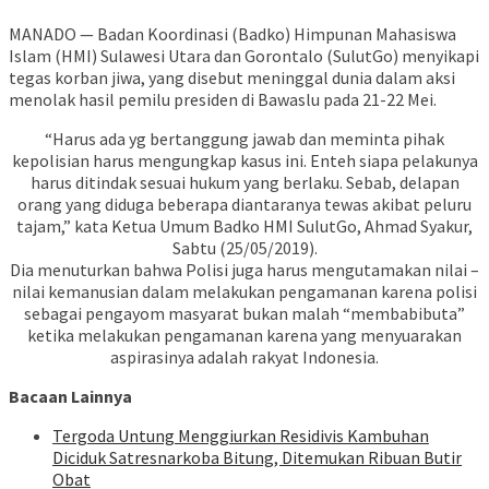
MANADO — Badan Koordinasi (Badko) Himpunan Mahasiswa
Islam (HMI) Sulawesi Utara dan Gorontalo (SulutGo) menyikapi
tegas korban jiwa, yang disebut meninggal dunia dalam aksi
menolak hasil pemilu presiden di Bawaslu pada 21-22 Mei.
“Harus ada yg bertanggung jawab dan meminta pihak
kepolisian harus mengungkap kasus ini. Enteh siapa pelakunya
harus ditindak sesuai hukum yang berlaku. Sebab, delapan
orang yang diduga beberapa diantaranya tewas akibat peluru
tajam,” kata Ketua Umum Badko HMI SulutGo, Ahmad Syakur,
Sabtu (25/05/2019).
Dia menuturkan bahwa Polisi juga harus mengutamakan nilai –
nilai kemanusian dalam melakukan pengamanan karena polisi
sebagai pengayom masyarat bukan malah “membabibuta”
ketika melakukan pengamanan karena yang menyuarakan
aspirasinya adalah rakyat Indonesia.
Bacaan Lainnya
Tergoda Untung Menggiurkan Residivis Kambuhan
Diciduk Satresnarkoba Bitung, Ditemukan Ribuan Butir
Obat