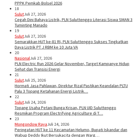
PPPK Pemkab Bolsel 2026
18
Sulut
Juli 27, 2026
Cegah Dini Bahaya Listrik, PLN Suluttenggo Literasi Siswa SMAN 3
Tuminting Manado
19
Sulut
Juli 27, 2026
Semarakkan HUT ke-81 RI, PLN Suluttenggo Sukses Tingkatkan
Daya Listrik PT J RBM ke 10 Juta VA
20
Nasional
Juli 27, 2026
PLN Electric Run 2026 Gelar November, Target Kampanye Hidup
Sehat dan Transisi Energi
21
Sulut
Juli 25, 2026
Hormati Jasa Pahlawan, Direktur Rizal Pastikan Keandalan PLTU
Palu 3 Topang Ketahanan Energi Listrik…
22
Sulut
Juli 24, 2026
Topang Usaha Petani Bunga Krisan, PLN UID Suluttenggo
Resmikan Program Electrifying Agriculture di T…
23
Mongondow Raya
Juli 24, 2026
Peringatan HUT ke 11 Kecamatan Helumo, Bupati Iskandar dan
Wabup Deddy Ikut Bersukacita dengan Warg…