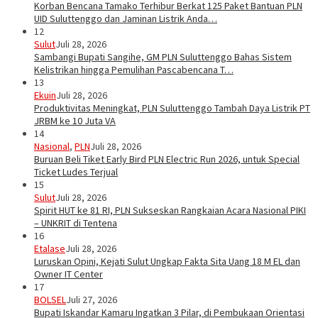
Korban Bencana Tamako Terhibur Berkat 125 Paket Bantuan PLN
UID Suluttenggo dan Jaminan Listrik Anda…
12
Sulut
Juli 28, 2026
Sambangi Bupati Sangihe, GM PLN Suluttenggo Bahas Sistem
Kelistrikan hingga Pemulihan Pascabencana T…
13
Ekuin
Juli 28, 2026
Produktivitas Meningkat, PLN Suluttenggo Tambah Daya Listrik PT
JRBM ke 10 Juta VA
14
Nasional
,
PLN
Juli 28, 2026
Buruan Beli Tiket Early Bird PLN Electric Run 2026, untuk Special
Ticket Ludes Terjual
15
Sulut
Juli 28, 2026
Spirit HUT ke 81 RI, PLN Sukseskan Rangkaian Acara Nasional PIKI
– UNKRIT di Tentena
16
Etalase
Juli 28, 2026
Luruskan Opini, Kejati Sulut Ungkap Fakta Sita Uang 18 M EL dan
Owner IT Center
17
BOLSEL
Juli 27, 2026
Bupati Iskandar Kamaru Ingatkan 3 Pilar, di Pembukaan Orientasi