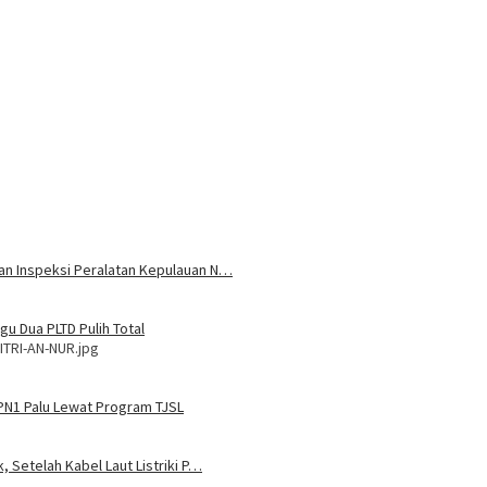
 dan Inspeksi Peralatan Kepulauan N…
u Dua PLTD Pulih Total
ITRI-AN-NUR.jpg
MPN1 Palu Lewat Program TJSL
, Setelah Kabel Laut Listriki P…