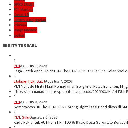
DPRD SULUT
E2L-Mantap
Covid-19
James A Kojongian
kriminal
Banjir Manado
golkar
BERITA TERBARU
1
PLN
Agustus 7, 2026
Jaga Listrik Andal Jelang HUT ke-81 RI, PLN UP3 Tahuna Gelar Apel
2
Etalase
,
PLN
,
Sulut
Agustus 7, 2026
PLN Manado Minta Maaf Pemadaman Bergilir di Pulau Bunaken, Mingg
https://harimanado.com/wp-content/uploads/2026/03/IKLAN-IDUL-F
3
PLN
Agustus 6, 2026
Semarakkan HUT ke 81 RI, PLN Dorong Digitalisasi Pendidikan di S
4
PLN
,
Sulut
Agustus 6, 2026
Kado PLN untuk HUT ke- 81 RI, 100 % Rasio Desa Gorontalo Berlistrik
5