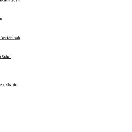
ilkada 2024
an
a Bertambah
 Sulut
 Bela Diri