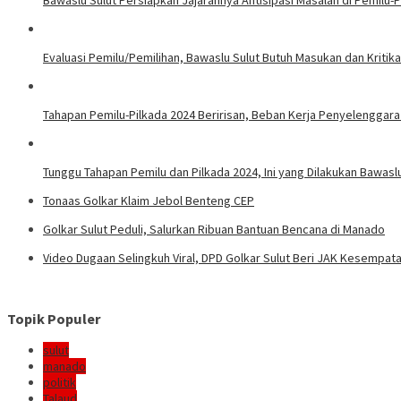
Bawaslu Sulut Persiapkan Jajarannya Antisipasi Masalah di Pemilu-P
Evaluasi Pemilu/Pemilihan, Bawaslu Sulut Butuh Masukan dan Kritik
Tahapan Pemilu-Pilkada 2024 Beririsan, Beban Kerja Penyelenggar
Tunggu Tahapan Pemilu dan Pilkada 2024, Ini yang Dilakukan Bawaslu
Tonaas Golkar Klaim Jebol Benteng CEP
Golkar Sulut Peduli, Salurkan Ribuan Bantuan Bencana di Manado
Video Dugaan Selingkuh Viral, DPD Golkar Sulut Beri JAK Kesempatan
Topik Populer
sulut
manado
politik
Talaud