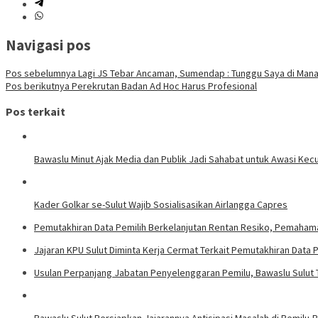
Navigasi pos
Pos sebelumnya
Lagi JS Tebar Ancaman, Sumendap : Tunggu Saya di Man
Pos berikutnya
Perekrutan Badan Ad Hoc Harus Profesional
Pos terkait
Bawaslu Minut Ajak Media dan Publik Jadi Sahabat untuk Awasi Ke
Kader Golkar se-Sulut Wajib Sosialisasikan Airlangga Capres
Pemutakhiran Data Pemilih Berkelanjutan Rentan Resiko, Pemaham
Jajaran KPU Sulut Diminta Kerja Cermat Terkait Pemutakhiran Data P
Usulan Perpanjang Jabatan Penyelenggaran Pemilu, Bawaslu Sulut 