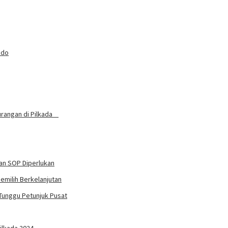
ado
curangan di Pilkada
an SOP Diperlukan
emilih Berkelanjutan
Tunggu Petunjuk Pusat