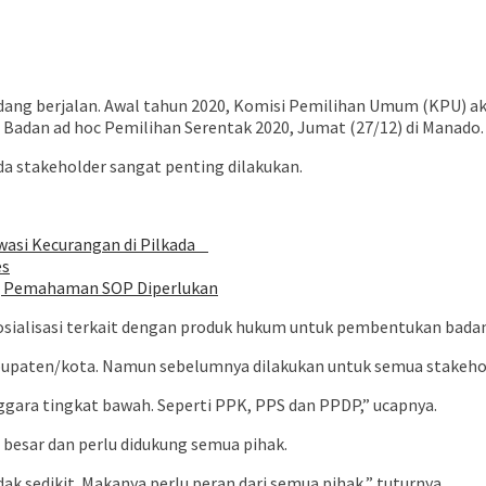
dang berjalan. Awal tahun 2020, Komisi Pemilihan Umum (KPU) ak
 Badan ad hoc Pemilihan Serentak 2020, Jumat (27/12) di Manado.
da stakeholder sangat penting dilakukan.
Awasi Kecurangan di Pilkada
es
o, Pemahaman SOP Diperlukan
ialisasi terkait dengan produk hukum untuk pembentukan badan a
 kabupaten/kota. Namun sebelumnya dilakukan untuk semua stakeho
gara tingkat bawah. Seperti PPK, PPS dan PPDP,” ucapnya.
 besar dan perlu didukung semua pihak.
dak sedikit. Makanya perlu peran dari semua pihak,” tuturnya.