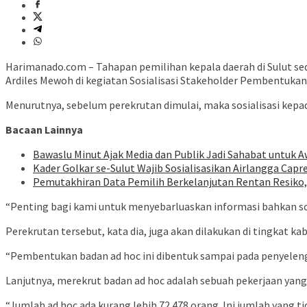
Harimanado.com – Tahapan pemilihan kepala daerah di Sulut se
Ardiles Mewoh di kegiatan Sosialisasi Stakeholder Pembentukan
Menurutnya, sebelum perekrutan dimulai, maka sosialisasi kepa
Bacaan Lainnya
Bawaslu Minut Ajak Media dan Publik Jadi Sahabat untuk 
Kader Golkar se-Sulut Wajib Sosialisasikan Airlangga Capr
Pemutakhiran Data Pemilih Berkelanjutan Rentan Resik
“Penting bagi kami untuk menyebarluaskan informasi bahkan sos
Perekrutan tersebut, kata dia, juga akan dilakukan di tingkat
“Pembentukan badan ad hoc ini dibentuk sampai pada penyeleng
Lanjutnya, merekrut badan ad hoc adalah sebuah pekerjaan yang
“Jumlah ad hoc ada kurang lebih 72.478 orang. Ini jumlah yang ti