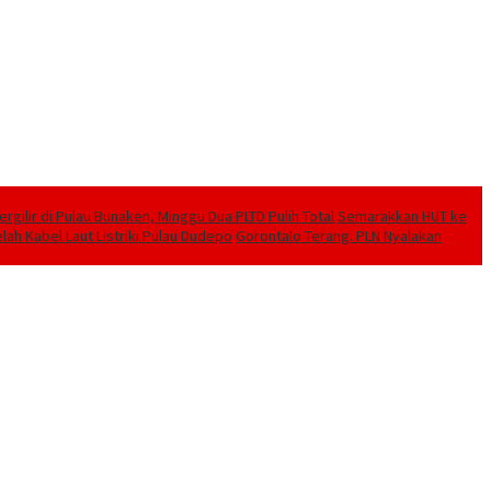
ilir di Pulau Bunaken, Minggu Dua PLTD Pulih Total
Semarakkan HUT ke
lah Kabel Laut Listriki Pulau Dudepo
Gorontalo Terang. PLN Nyalakan