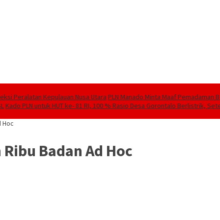
speksi Peralatan Kepulauan Nusa Utara
PLN Manado Minta Maaf Pemadaman Berg
SL
Kado PLN untuk HUT ke- 81 RI, 100 % Rasio Desa Gorontalo Berlistrik, Sete
d Hoc
 Ribu Badan Ad Hoc