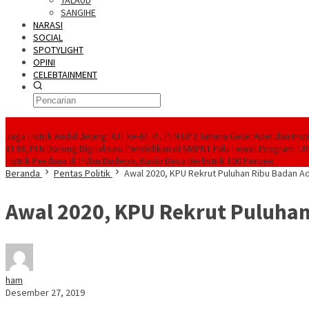
TALAUD
SANGIHE
NARASI
SOCIAL
SPOTYLIGHT
OPINI
CELEBTAINMENT
BERITA TERBARU
Jaga Listrik Andal Jelang HUT ke-81 RI, PLN UP3 Tahuna Gelar Apel dan In
81 RI, PLN Dorong Digitalisasi Pendidikan di SMPN1 Palu Lewat Program TJ
Listrik Perdana di Pulau Dudepo, Rasio Desa Berlistrik 100 Persen
Beranda
Pentas Politik
Awal 2020, KPU Rekrut Puluhan Ribu Badan A
Awal 2020, KPU Rekrut Puluhan
ham
Desember 27, 2019