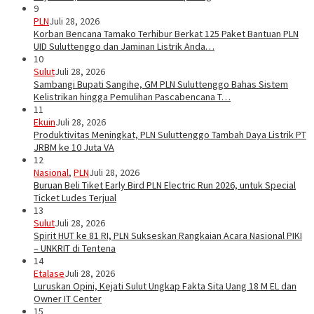
9
PLN
Juli 28, 2026
Korban Bencana Tamako Terhibur Berkat 125 Paket Bantuan PLN
UID Suluttenggo dan Jaminan Listrik Anda…
10
Sulut
Juli 28, 2026
Sambangi Bupati Sangihe, GM PLN Suluttenggo Bahas Sistem
Kelistrikan hingga Pemulihan Pascabencana T…
11
Ekuin
Juli 28, 2026
Produktivitas Meningkat, PLN Suluttenggo Tambah Daya Listrik PT
JRBM ke 10 Juta VA
12
Nasional
,
PLN
Juli 28, 2026
Buruan Beli Tiket Early Bird PLN Electric Run 2026, untuk Special
Ticket Ludes Terjual
13
Sulut
Juli 28, 2026
Spirit HUT ke 81 RI, PLN Sukseskan Rangkaian Acara Nasional PIKI
– UNKRIT di Tentena
14
Etalase
Juli 28, 2026
Luruskan Opini, Kejati Sulut Ungkap Fakta Sita Uang 18 M EL dan
Owner IT Center
15