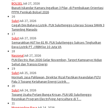
BOLSEL
Juli 27, 2026
Bupati Iskandar Kamaru Ingatkan 3 Pilar, di Pembukaan Orientasi
PPPK Pemkab Bolsel 2026
16
Sulut
Juli 27, 2026
Cegah Dini Bahaya Listrik, PLN Suluttenggo Literasi Siswa SMAN 3
Tuminting Manado
17
Sulut
Juli 27, 2026
Semarakkan HUT ke-81 RI, PLN Suluttenggo Sukses Tingkatkan
Daya Listrik PT J RBM ke 10 Juta VA
18
Nasional
Juli 27, 2026
PLN Electric Run 2026 Gelar November, Target Kampanye Hidup
Sehat dan Transisi Energi
19
Sulut
Juli 25, 2026
Hormati Jasa Pahlawan, Direktur Rizal Pastikan Keandalan PLTU
Palu 3 Topang Ketahanan Energi Listrik…
20
Sulut
Juli 24, 2026
Topang Usaha Petani Bunga Krisan, PLN UID Suluttenggo
Resmikan Program Electrifying Agriculture di T…
21
Mongondow Raya
Juli 24, 2026