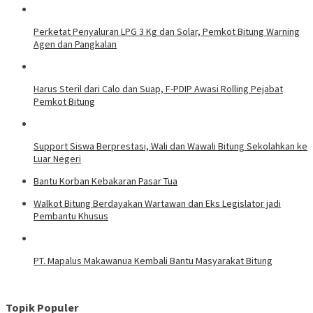
Perketat Penyaluran LPG 3 Kg dan Solar, Pemkot Bitung Warning
Agen dan Pangkalan
Harus Steril dari Calo dan Suap, F-PDIP Awasi Rolling Pejabat
Pemkot Bitung
Support Siswa Berprestasi, Wali dan Wawali Bitung Sekolahkan ke
Luar Negeri
Bantu Korban Kebakaran Pasar Tua
Walkot Bitung Berdayakan Wartawan dan Eks Legislator jadi
Pembantu Khusus
PT. Mapalus Makawanua Kembali Bantu Masyarakat Bitung
Topik Populer