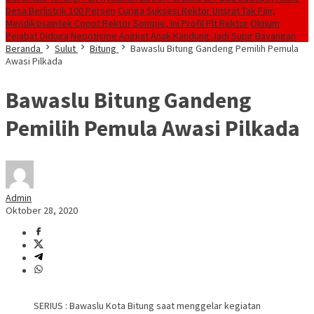
Desa Berlistrik 100 Persen
Curiga Suksesi Rektor Unsrat Tak Fair,
Mendiktisaintek Copot Rektor Sompie, Ini Profil Plt Rektor
Oknum
Pejabat Diduga Nepotisme Angkat Anak Kandung Jadi Supir Bayangan
Beranda
Sulut
Bitung
Bawaslu Bitung Gandeng Pemilih Pemula
Awasi Pilkada
Bawaslu Bitung Gandeng
Pemilih Pemula Awasi Pilkada
Admin
Oktober 28, 2020
SERIUS : Bawaslu Kota Bitung saat menggelar kegiatan