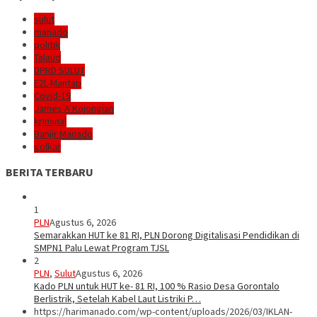
sulut
manado
politik
Talaud
DPRD SULUT
E2L-Mantap
Covid-19
James A Kojongian
kriminal
Banjir Manado
golkar
BERITA TERBARU
1
PLN
Agustus 6, 2026
Semarakkan HUT ke 81 RI, PLN Dorong Digitalisasi Pendidikan di
SMPN1 Palu Lewat Program TJSL
2
PLN
,
Sulut
Agustus 6, 2026
Kado PLN untuk HUT ke- 81 RI, 100 % Rasio Desa Gorontalo
Berlistrik, Setelah Kabel Laut Listriki P…
https://harimanado.com/wp-content/uploads/2026/03/IKLAN-