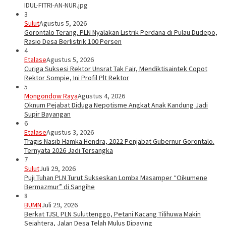
IDUL-FITRI-AN-NUR.jpg
3
Sulut
Agustus 5, 2026
Gorontalo Terang. PLN Nyalakan Listrik Perdana di Pulau Dudepo,
Rasio Desa Berlistrik 100 Persen
4
Etalase
Agustus 5, 2026
Curiga Suksesi Rektor Unsrat Tak Fair, Mendiktisaintek Copot
Rektor Sompie, Ini Profil Plt Rektor
5
Mongondow Raya
Agustus 4, 2026
Oknum Pejabat Diduga Nepotisme Angkat Anak Kandung Jadi
Supir Bayangan
6
Etalase
Agustus 3, 2026
Tragis Nasib Hamka Hendra, 2022 Penjabat Gubernur Gorontalo.
Ternyata 2026 Jadi Tersangka
7
Sulut
Juli 29, 2026
Puji Tuhan PLN Turut Sukseskan Lomba Masamper “Oikumene
Bermazmur” di Sangihe
8
BUMN
Juli 29, 2026
Berkat TJSL PLN Suluttenggo, Petani Kacang Tilihuwa Makin
Sejahtera, Jalan Desa Telah Mulus Dipaving