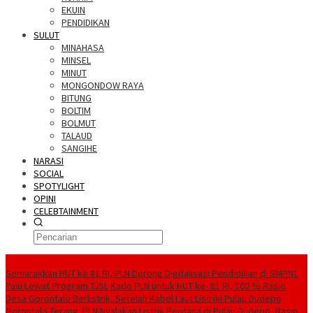
EKUIN
PENDIDIKAN
SULUT
MINAHASA
MINSEL
MINUT
MONGONDOW RAYA
BITUNG
BOLTIM
BOLMUT
TALAUD
SANGIHE
NARASI
SOCIAL
SPOTYLIGHT
OPINI
CELEBTAINMENT
BERITA TERBARU
Semarakkan HUT ke 81 RI, PLN Dorong Digitalisasi Pendidikan di SMPN1
Palu Lewat Program TJSL
Kado PLN untuk HUT ke- 81 RI, 100 % Rasio
Desa Gorontalo Berlistrik, Setelah Kabel Laut Listriki Pulau Dudepo
Gorontalo Terang. PLN Nyalakan Listrik Perdana di Pulau Dudepo, Rasio