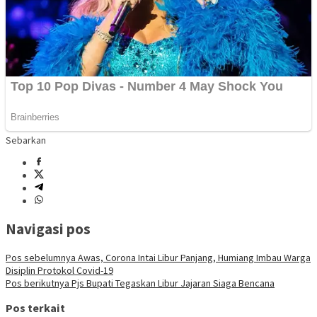
Sebarkan
Navigasi pos
Pos sebelumnya
Awas, Corona Intai Libur Panjang, Humiang Imbau Warga
Disiplin Protokol Covid-19
Pos berikutnya
Pjs Bupati Tegaskan Libur Jajaran Siaga Bencana
Pos terkait