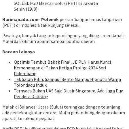
SOLUSI: FGD Mencari solusi PETI di Jakarta
Senin (19/8)
Harimanado.com- Polemik
pertambangan emas tanpa izin
(PETI) di Indonesia tak kunjung selesai.
Pasalnya, banyak tangan kepentingan yang diduga menikmati.
Mulai dari oknum aparat sampai politisi daerah.
Bacaan Lainnya
Optimis Tembus Babak Final, JE PLN Harus Kunci
Kemenangan di Pekan Ketiga Proliga 2024 Seri
Palembang
Tak Salah Pilih, Sangadi Bento Mampu Hipnotis Warga
Tolondadu Induk
Ternyata Bukan UAS Saja Diusir Singapura, Ada Juga Dua
Pendeta Dilarang
Malah di Sulawesi Utara (Sulut) terungkap dengan telanjang
ada persekongkolan antara Mafia penambang dengan oknum
aparat dan oknum pejabat.
Mafia PETI ini dibenarkan dalam FGD bertajuk “Mencari Solusi