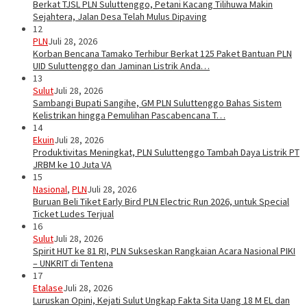
Berkat TJSL PLN Suluttenggo, Petani Kacang Tilihuwa Makin
Sejahtera, Jalan Desa Telah Mulus Dipaving
12
PLN
Juli 28, 2026
Korban Bencana Tamako Terhibur Berkat 125 Paket Bantuan PLN
UID Suluttenggo dan Jaminan Listrik Anda…
13
Sulut
Juli 28, 2026
Sambangi Bupati Sangihe, GM PLN Suluttenggo Bahas Sistem
Kelistrikan hingga Pemulihan Pascabencana T…
14
Ekuin
Juli 28, 2026
Produktivitas Meningkat, PLN Suluttenggo Tambah Daya Listrik PT
JRBM ke 10 Juta VA
15
Nasional
,
PLN
Juli 28, 2026
Buruan Beli Tiket Early Bird PLN Electric Run 2026, untuk Special
Ticket Ludes Terjual
16
Sulut
Juli 28, 2026
Spirit HUT ke 81 RI, PLN Sukseskan Rangkaian Acara Nasional PIKI
– UNKRIT di Tentena
17
Etalase
Juli 28, 2026
Luruskan Opini, Kejati Sulut Ungkap Fakta Sita Uang 18 M EL dan