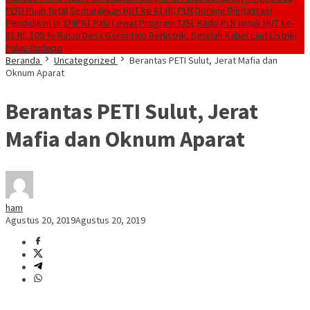
PLTD Pulih Total
Semarakkan HUT ke 81 RI, PLN Dorong Digitalisasi
Pendidikan di SMPN1 Palu Lewat Program TJSL
Kado PLN untuk HUT ke-
81 RI, 100 % Rasio Desa Gorontalo Berlistrik, Setelah Kabel Laut Listriki
Pulau Dudepo
Beranda
Uncategorized
Berantas PETI Sulut, Jerat Mafia dan
Oknum Aparat
Berantas PETI Sulut, Jerat
Mafia dan Oknum Aparat
ham
Agustus 20, 2019
Agustus 20, 2019