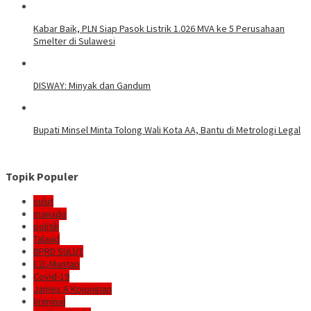
Kabar Baik, PLN Siap Pasok Listrik 1.026 MVA ke 5 Perusahaan
Smelter di Sulawesi
DISWAY: Minyak dan Gandum
Bupati Minsel Minta Tolong Wali Kota AA, Bantu di Metrologi Legal
Topik Populer
sulut
manado
politik
Talaud
DPRD SULUT
E2L-Mantap
Covid-19
James A Kojongian
kriminal