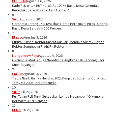
PLN
,
Sulut
Agustus 6, 2026
Kado PLN untuk HUT ke- 81 RI, 100 % Rasio Desa Gorontalo
Berlistrik, Setelah Kabel Laut Listriki P…
6
Sulut
Agustus 5, 2026
Gorontalo Terang. PLN Nyalakan Listrik Perdana di Pulau Dudepo,
Rasio Desa Berlistrik 100 Persen
7
Etalase
Agustus 5, 2026
Curiga Suksesi Rektor Unsrat Tak Fair, Mendiktisaintek Copot
Rektor Sompie, Ini Profil Plt Rektor
8
Mongondow Raya
Agustus 4, 2026
Oknum Pejabat Diduga Nepotisme Angkat Anak Kandung Jadi
Supir Bayangan
9
Etalase
Agustus 3, 2026
Tragis Nasib Hamka Hendra, 2022 Penjabat Gubernur Gorontalo.
Ternyata 2026 Jadi Tersangka
10
Sulut
Juli 29, 2026
Puji Tuhan PLN Turut Sukseskan Lomba Masamper “Oikumene
Bermazmur” di Sangihe
11
BUMN
Juli 29, 2026