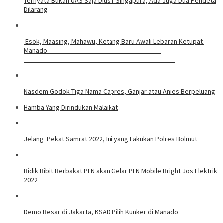
Ternyata Bukan UAS Saja Diusir Singapura, Ada Juga Dua Pendeta
Dilarang
Esok, Maasing, Mahawu, Ketang Baru Awali Lebaran Ketupat
Manado
Nasdem Godok Tiga Nama Capres, Ganjar atau Anies Berpeluang
Hamba Yang Dirindukan Malaikat
Jelang Pekat Samrat 2022, Ini yang Lakukan Polres Bolmut
Bidik Bibit Berbakat PLN akan Gelar PLN Mobile Bright Jos Elektrik
2022
Demo Besar di Jakarta, KSAD Pilih Kunker di Manado