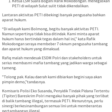
Ketua LSM Suara Bogani Rafik Mokodongan. menegaskan
PETI di wilayah Sulut sulit tidak dikendalikan.
Lantaran aktivitas PETI dibekingi banyak pengusaha bahkan
aparat hukum.
“Di wilayah kami Bolmong, begitu banyak aktivitas PETI.
Namun sepertinya tidak bisa ditindak. Kami minta aparat
hukum harus bertindak tegas dalam hal ini,” kata Rafik
Mokodongan seraya membeber 7 oknum pengusaha tambang
dan aparat hukum yang dimaksud.
Rafiq malah mendesak ESDM Polri dan stakeholders untuk
serius membasmi mafia tambang yang jadikan warga sebagai
tameng.
”Tolong pak. Kalau daerah kami dibiarkan begini saya akan
pimpin demo,”tandasnya.
Komisaris Polisi Eko Susanda, Penyidik Tindak Pidana Tertentu
(Tipiter) Bareskrim Polri mengakui banyak pihak yang terlibat
di balik tambang illegal, termasuk PETI. Menurutnya, perlu
sinergi berkesinambungan semua lini untuk memberantas
pertambangan illegal.