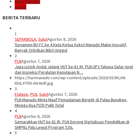
Banjir Manado
golkar
BERITA TERBARU
1
SEPAKBOLA
,
Sulut
Agustus 8, 2026
Turnamen BU FC ke 4 Kata Ketua Askot Manado Makin Inovatif,
Banyak Orbitkan Bibit Unggul
2
PLN
Agustus 7, 2026
Jaga Listrik Andal Jelang HUT ke-81 RI, PLN UP3 Tahuna Gelar Apel
dan Inspeksi Peralatan Kepulauan N…
https://harimanado.com/wp-content/uploads/2026/03/IKLAN-
IDUL-FITRI-AN-NUR.jpg
3
Etalase
,
PLN
,
Sulut
Agustus 7, 2026
PLN Manado Minta Maaf Pemadaman Bergilir di Pulau Bunaken,
Minggu Dua PLTD Pulih Total
4
PLN
Agustus 6, 2026
Semarakkan HUT ke 81 RI, PLN Dorong Digitalisasi Pendidikan di
SMPN1 Palu Lewat Program TJSL
5