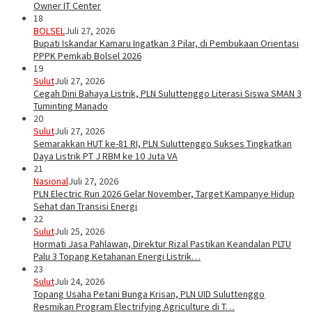
Owner IT Center
18
BOLSEL
Juli 27, 2026
Bupati Iskandar Kamaru Ingatkan 3 Pilar, di Pembukaan Orientasi
PPPK Pemkab Bolsel 2026
19
Sulut
Juli 27, 2026
Cegah Dini Bahaya Listrik, PLN Suluttenggo Literasi Siswa SMAN 3
Tuminting Manado
20
Sulut
Juli 27, 2026
Semarakkan HUT ke-81 RI, PLN Suluttenggo Sukses Tingkatkan
Daya Listrik PT J RBM ke 10 Juta VA
21
Nasional
Juli 27, 2026
PLN Electric Run 2026 Gelar November, Target Kampanye Hidup
Sehat dan Transisi Energi
22
Sulut
Juli 25, 2026
Hormati Jasa Pahlawan, Direktur Rizal Pastikan Keandalan PLTU
Palu 3 Topang Ketahanan Energi Listrik…
23
Sulut
Juli 24, 2026
Topang Usaha Petani Bunga Krisan, PLN UID Suluttenggo
Resmikan Program Electrifying Agriculture di T…