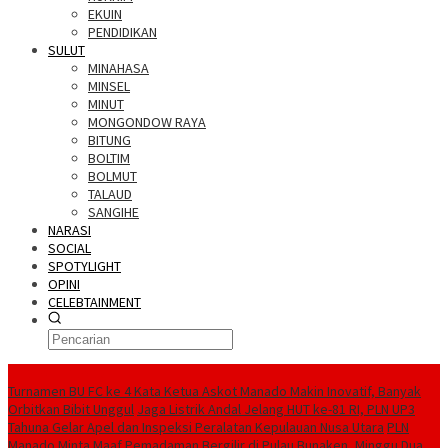
EKUIN
PENDIDIKAN
SULUT
MINAHASA
MINSEL
MINUT
MONGONDOW RAYA
BITUNG
BOLTIM
BOLMUT
TALAUD
SANGIHE
NARASI
SOCIAL
SPOTYLIGHT
OPINI
CELEBTAINMENT
BERITA TERBARU
Turnamen BU FC ke 4 Kata Ketua Askot Manado Makin Inovatif, Banyak
Orbitkan Bibit Unggul
Jaga Listrik Andal Jelang HUT ke-81 RI, PLN UP3
Tahuna Gelar Apel dan Inspeksi Peralatan Kepulauan Nusa Utara
PLN
Manado Minta Maaf Pemadaman Bergilir di Pulau Bunaken, Minggu Dua