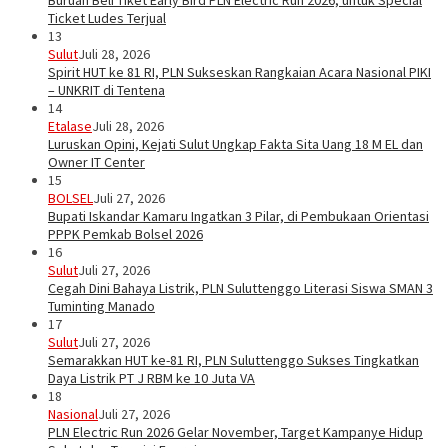
Buruan Beli Tiket Early Bird PLN Electric Run 2026, untuk Special
Ticket Ludes Terjual
13
Sulut
Juli 28, 2026
Spirit HUT ke 81 RI, PLN Sukseskan Rangkaian Acara Nasional PIKI
– UNKRIT di Tentena
14
Etalase
Juli 28, 2026
Luruskan Opini, Kejati Sulut Ungkap Fakta Sita Uang 18 M EL dan
Owner IT Center
15
BOLSEL
Juli 27, 2026
Bupati Iskandar Kamaru Ingatkan 3 Pilar, di Pembukaan Orientasi
PPPK Pemkab Bolsel 2026
16
Sulut
Juli 27, 2026
Cegah Dini Bahaya Listrik, PLN Suluttenggo Literasi Siswa SMAN 3
Tuminting Manado
17
Sulut
Juli 27, 2026
Semarakkan HUT ke-81 RI, PLN Suluttenggo Sukses Tingkatkan
Daya Listrik PT J RBM ke 10 Juta VA
18
Nasional
Juli 27, 2026
PLN Electric Run 2026 Gelar November, Target Kampanye Hidup