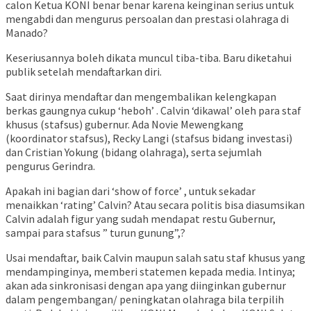
calon Ketua KONI benar benar karena keinginan serius untuk
mengabdi dan mengurus persoalan dan prestasi olahraga di
Manado?
Keseriusannya boleh dikata muncul tiba-tiba. Baru diketahui
publik setelah mendaftarkan diri.
Saat dirinya mendaftar dan mengembalikan kelengkapan
berkas gaungnya cukup ‘heboh’ . Calvin ‘dikawal’ oleh para staf
khusus (stafsus) gubernur. Ada Novie Mewengkang
(koordinator stafsus), Recky Langi (stafsus bidang investasi)
dan Cristian Yokung (bidang olahraga), serta sejumlah
pengurus Gerindra.
Apakah ini bagian dari ‘show of force’ , untuk sekadar
menaikkan ‘rating’ Calvin? Atau secara politis bisa diasumsikan
Calvin adalah figur yang sudah mendapat restu Gubernur,
sampai para stafsus ” turun gunung”,?
Usai mendaftar, baik Calvin maupun salah satu staf khusus yang
mendampinginya, memberi statemen kepada media. Intinya;
akan ada sinkronisasi dengan apa yang diinginkan gubernur
dalam pengembangan/ peningkatan olahraga bila terpilih