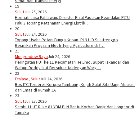
Sehat dan Transisi Energi
19
Sulut
Juli 25, 2026
Hormati Jasa Pahlawan, Direktur Rizal Pastikan Keandalan PLTU
Palu 3 Topang Ketahanan Energi Listrik…
20
Sulut
Juli 24, 2026
Topang Usaha Petani Bunga Krisan, PLN UID Suluttenggo
Resmikan Program Electrifying Agriculture di T…
21
Mongondow Raya
Juli 24, 2026
Peringatan HUT ke 11 Kecamatan Helumo, Bupati Iskandar dan
Wabup Deddy Ikut Bersukacita dengan Warg…
22
Etalase
,
Sulut
Juli 24, 2026
Bos ITC Terseret Korupsi Tambang, Kejati Sulut Sita Uang Miliaran
dan Emas di Rumah JA
23
Sulut
Juli 23, 2026
Sambut HUT RI ke 81 YBM PLN Bantu Korban Banjir dan Longsor di
Tamako