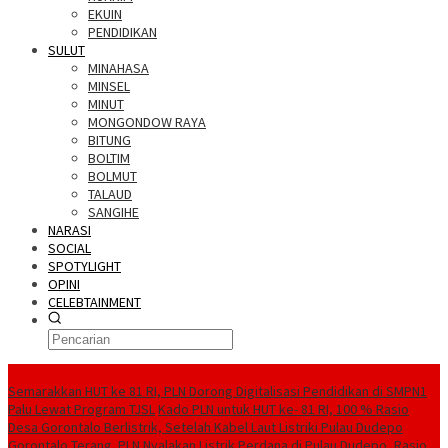
EKUIN
PENDIDIKAN
SULUT
MINAHASA
MINSEL
MINUT
MONGONDOW RAYA
BITUNG
BOLTIM
BOLMUT
TALAUD
SANGIHE
NARASI
SOCIAL
SPOTYLIGHT
OPINI
CELEBTAINMENT
BERITA TERBARU
Semarakkan HUT ke 81 RI, PLN Dorong Digitalisasi Pendidikan di SMPN1
Palu Lewat Program TJSL
Kado PLN untuk HUT ke- 81 RI, 100 % Rasio
Desa Gorontalo Berlistrik, Setelah Kabel Laut Listriki Pulau Dudepo
Gorontalo Terang. PLN Nyalakan Listrik Perdana di Pulau Dudepo, Rasio