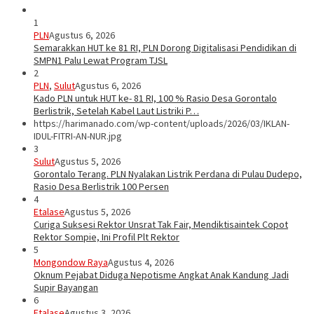
1
PLN
Agustus 6, 2026
Semarakkan HUT ke 81 RI, PLN Dorong Digitalisasi Pendidikan di
SMPN1 Palu Lewat Program TJSL
2
PLN
,
Sulut
Agustus 6, 2026
Kado PLN untuk HUT ke- 81 RI, 100 % Rasio Desa Gorontalo
Berlistrik, Setelah Kabel Laut Listriki P…
https://harimanado.com/wp-content/uploads/2026/03/IKLAN-
IDUL-FITRI-AN-NUR.jpg
3
Sulut
Agustus 5, 2026
Gorontalo Terang. PLN Nyalakan Listrik Perdana di Pulau Dudepo,
Rasio Desa Berlistrik 100 Persen
4
Etalase
Agustus 5, 2026
Curiga Suksesi Rektor Unsrat Tak Fair, Mendiktisaintek Copot
Rektor Sompie, Ini Profil Plt Rektor
5
Mongondow Raya
Agustus 4, 2026
Oknum Pejabat Diduga Nepotisme Angkat Anak Kandung Jadi
Supir Bayangan
6
Etalase
Agustus 3, 2026