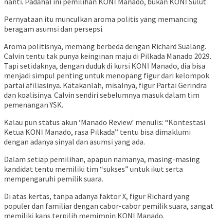
nanti. Padahal ini pemilihan KONI Manado, bukan KONI Sulut.
Pernyataan itu munculkan aroma politis yang memancing
beragam asumsi dan persepsi.
Aroma politisnya, memang berbeda dengan Richard Sualang.
Calvin tentu tak punya keinginan maju di Pilkada Manado 2029.
Tapi setidaknya, dengan duduk di kursi KONI Manado, dia bisa
menjadi simpul penting untuk menopang figur dari kelompok
partai afiliasinya. Katakanlah, misalnya, figur Partai Gerindra
dan koalisinya. Calvin sendiri sebelumnya masuk dalam tim
pemenangan YSK.
Kalau pun status akun ‘Manado Review’ menulis: “Kontestasi
Ketua KONI Manado, rasa Pilkada” tentu bisa dimaklumi
dengan adanya sinyal dan asumsi yang ada.
Dalam setiap pemilihan, apapun namanya, masing-masing
kandidat tentu memiliki tim “sukses” untuk ikut serta
mempengaruhi pemilik suara.
Di atas kertas, tanpa adanya faktor X, figur Richard yang
populer dan familiar dengan cabor-cabor pemilik suara, sangat
memiliki kans terpilih memimpin KONI Manado.