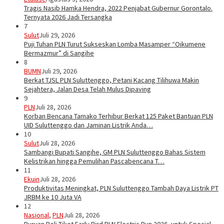
Tragis Nasib Hamka Hendra, 2022 Penjabat Gubernur Gorontalo.
Ternyata 2026 Jadi Tersangka
7
Sulut
Juli 29, 2026
Puji Tuhan PLN Turut Sukseskan Lomba Masamper “Oikumene
Bermazmur” di Sangihe
8
BUMN
Juli 29, 2026
Berkat TJSL PLN Suluttenggo, Petani Kacang Tilihuwa Makin
Sejahtera, Jalan Desa Telah Mulus Dipaving
9
PLN
Juli 28, 2026
Korban Bencana Tamako Terhibur Berkat 125 Paket Bantuan PLN
UID Suluttenggo dan Jaminan Listrik Anda…
10
Sulut
Juli 28, 2026
Sambangi Bupati Sangihe, GM PLN Suluttenggo Bahas Sistem
Kelistrikan hingga Pemulihan Pascabencana T…
11
Ekuin
Juli 28, 2026
Produktivitas Meningkat, PLN Suluttenggo Tambah Daya Listrik PT
JRBM ke 10 Juta VA
12
Nasional
,
PLN
Juli 28, 2026