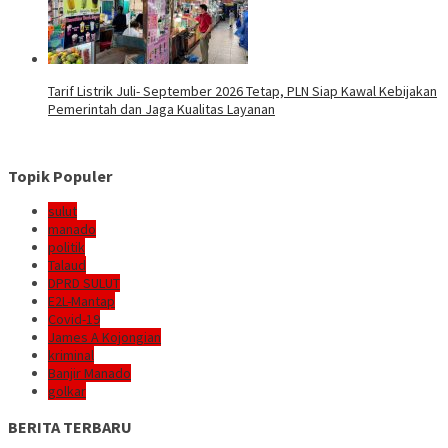
Tarif Listrik Juli- September 2026 Tetap, PLN Siap Kawal Kebijakan
Pemerintah dan Jaga Kualitas Layanan
Topik Populer
sulut
manado
politik
Talaud
DPRD SULUT
E2L-Mantap
Covid-19
James A Kojongian
kriminal
Banjir Manado
golkar
BERITA TERBARU