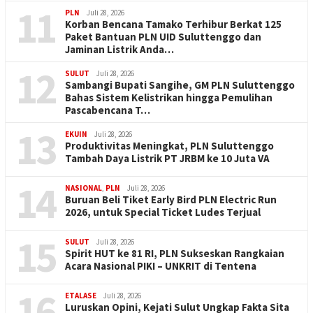
11
PLN
Juli 28, 2026
Korban Bencana Tamako Terhibur Berkat 125
Paket Bantuan PLN UID Suluttenggo dan
Jaminan Listrik Anda…
12
SULUT
Juli 28, 2026
Sambangi Bupati Sangihe, GM PLN Suluttenggo
Bahas Sistem Kelistrikan hingga Pemulihan
Pascabencana T…
13
EKUIN
Juli 28, 2026
Produktivitas Meningkat, PLN Suluttenggo
Tambah Daya Listrik PT JRBM ke 10 Juta VA
14
NASIONAL
,
PLN
Juli 28, 2026
Buruan Beli Tiket Early Bird PLN Electric Run
2026, untuk Special Ticket Ludes Terjual
15
SULUT
Juli 28, 2026
Spirit HUT ke 81 RI, PLN Sukseskan Rangkaian
Acara Nasional PIKI – UNKRIT di Tentena
16
ETALASE
Juli 28, 2026
Luruskan Opini, Kejati Sulut Ungkap Fakta Sita