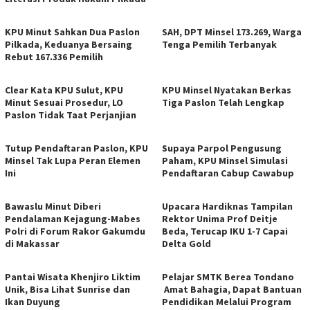
KPU Minut Sahkan Dua Paslon
SAH, DPT Minsel 173.269, Warga
Pilkada, Keduanya Bersaing
Tenga Pemilih Terbanyak
Rebut 167.336 Pemilih
Clear Kata KPU Sulut, KPU
KPU Minsel Nyatakan Berkas
Minut Sesuai Prosedur, LO
Tiga Paslon Telah Lengkap
Paslon Tidak Taat Perjanjian
Tutup Pendaftaran Paslon, KPU
Supaya Parpol Pengusung
Minsel Tak Lupa Peran Elemen
Paham, KPU Minsel Simulasi
Ini
Pendaftaran Cabup Cawabup
Bawaslu Minut Diberi
Upacara Hardiknas Tampilan
Pendalaman Kejagung-Mabes
Rektor Unima Prof Deitje
Polri di Forum Rakor Gakumdu
Beda, Terucap IKU 1-7 Capai
di Makassar
Delta Gold
Pantai Wisata Khenjiro Liktim
Pelajar SMTK Berea Tondano
Unik, Bisa Lihat Sunrise dan
Amat Bahagia, Dapat Bantuan
Ikan Duyung
Pendidikan Melalui Program