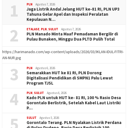
1
PLN
Agustus 7, 2026
Jaga Listrik Andal Jelang HUT ke-81 RI, PLN UP3
Tahuna Gelar Apel dan Inspeksi Peralatan
Kepulauan N…
2
ETALASE
,
PLN
,
SULUT
Agustus 7, 2026
PLN Manado Minta Maaf Pemadaman Bergilir di
Pulau Bunaken, Minggu Dua PLTD Pulih Total
https://harimanado.com/wp-content/uploads/2026/03/IKLAN-IDUL-FITRI-
AN-NUR.jpg
3
PLN
Agustus 6, 2026
Semarakkan HUT ke 81 RI, PLN Dorong
Digitalisasi Pendidikan di SMPN1 Palu Lewat
Program TJSL
4
PLN
,
SULUT
Agustus 6, 2026
Kado PLN untuk HUT ke- 81 RI, 100 % Rasio Desa
Gorontalo Berlistrik, Setelah Kabel Laut Listriki
P…
5
SULUT
Agustus 5, 2026
Gorontalo Terang. PLN Nyalakan Listrik Perdana
di Pulau Dudepo, Rasio Desa Berlistrik 100