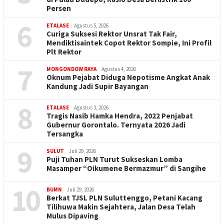
Persen
6
ETALASE
Agustus 5, 2026
Curiga Suksesi Rektor Unsrat Tak Fair,
Mendiktisaintek Copot Rektor Sompie, Ini Profil
Plt Rektor
7
MONGONDOW RAYA
Agustus 4, 2026
Oknum Pejabat Diduga Nepotisme Angkat Anak
Kandung Jadi Supir Bayangan
8
ETALASE
Agustus 3, 2026
Tragis Nasib Hamka Hendra, 2022 Penjabat
Gubernur Gorontalo. Ternyata 2026 Jadi
Tersangka
9
SULUT
Juli 29, 2026
Puji Tuhan PLN Turut Sukseskan Lomba
Masamper “Oikumene Bermazmur” di Sangihe
10
BUMN
Juli 29, 2026
Berkat TJSL PLN Suluttenggo, Petani Kacang
Tilihuwa Makin Sejahtera, Jalan Desa Telah
Mulus Dipaving