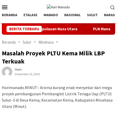
Loncat
Menu
ke
Mobile
konten
BERANDA
ETALASE
MANADO
NASIONAL
SULUT
NARASI
alatan Kepulauan Nusa Utara
BERITA TERBARU
PLN Manado Minta Maaf Pemad
Beranda
Sulut
Minahasa
Masalah Proyek PLTU Kema Milik LBP
Terkuak
Ham
Desember 10, 2019
Harimanado.MINUT– Aroma kurang enak menyebar dari mega
proyek pembangunan Pembangkit Listrik Tenaga Uap (PLTU)
Sulut-3 di Desa Kema, Kecamatan Kema, Kabupaten Minahasa
Utara (Minut).