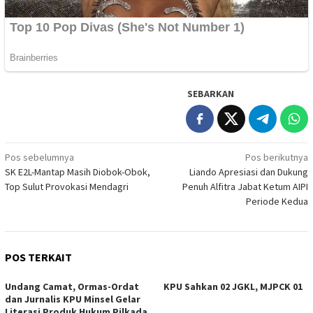
SEBARKAN
Navigasi
Pos sebelumnya
Pos berikutnya
SK E2L-Mantap Masih Diobok-Obok,
Liando Apresiasi dan Dukung
pos
Top Sulut Provokasi Mendagri
Penuh Alfitra Jabat Ketum AIPI
Periode Kedua
POS TERKAIT
Undang Camat, Ormas-Ordat
KPU Sahkan 02 JGKL, MJPCK 01
dan Jurnalis KPU Minsel Gelar
Literasi Produk Hukum Pilkada