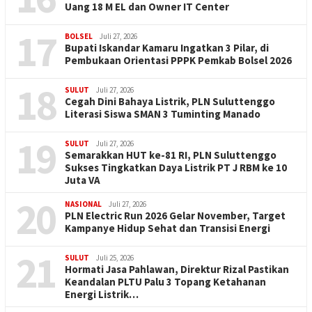
Uang 18 M EL dan Owner IT Center
17
BOLSEL
Juli 27, 2026
Bupati Iskandar Kamaru Ingatkan 3 Pilar, di
Pembukaan Orientasi PPPK Pemkab Bolsel 2026
18
SULUT
Juli 27, 2026
Cegah Dini Bahaya Listrik, PLN Suluttenggo
Literasi Siswa SMAN 3 Tuminting Manado
19
SULUT
Juli 27, 2026
Semarakkan HUT ke-81 RI, PLN Suluttenggo
Sukses Tingkatkan Daya Listrik PT J RBM ke 10
Juta VA
20
NASIONAL
Juli 27, 2026
PLN Electric Run 2026 Gelar November, Target
Kampanye Hidup Sehat dan Transisi Energi
21
SULUT
Juli 25, 2026
Hormati Jasa Pahlawan, Direktur Rizal Pastikan
Keandalan PLTU Palu 3 Topang Ketahanan
Energi Listrik…