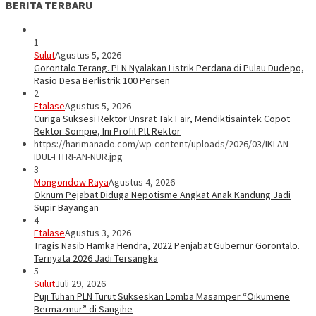
BERITA TERBARU
1
Sulut
Agustus 5, 2026
Gorontalo Terang. PLN Nyalakan Listrik Perdana di Pulau Dudepo,
Rasio Desa Berlistrik 100 Persen
2
Etalase
Agustus 5, 2026
Curiga Suksesi Rektor Unsrat Tak Fair, Mendiktisaintek Copot
Rektor Sompie, Ini Profil Plt Rektor
https://harimanado.com/wp-content/uploads/2026/03/IKLAN-
IDUL-FITRI-AN-NUR.jpg
3
Mongondow Raya
Agustus 4, 2026
Oknum Pejabat Diduga Nepotisme Angkat Anak Kandung Jadi
Supir Bayangan
4
Etalase
Agustus 3, 2026
Tragis Nasib Hamka Hendra, 2022 Penjabat Gubernur Gorontalo.
Ternyata 2026 Jadi Tersangka
5
Sulut
Juli 29, 2026
Puji Tuhan PLN Turut Sukseskan Lomba Masamper “Oikumene
Bermazmur” di Sangihe