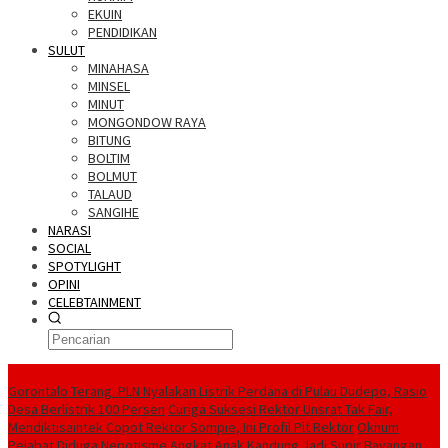
EKUIN
PENDIDIKAN
SULUT
MINAHASA
MINSEL
MINUT
MONGONDOW RAYA
BITUNG
BOLTIM
BOLMUT
TALAUD
SANGIHE
NARASI
SOCIAL
SPOTYLIGHT
OPINI
CELEBTAINMENT
BERITA TERBARU
Gorontalo Terang. PLN Nyalakan Listrik Perdana di Pulau Dudepo, Rasio
Desa Berlistrik 100 Persen
Curiga Suksesi Rektor Unsrat Tak Fair,
Mendiktisaintek Copot Rektor Sompie, Ini Profil Plt Rektor
Oknum
Pejabat Diduga Nepotisme Angkat Anak Kandung Jadi Supir Bayangan