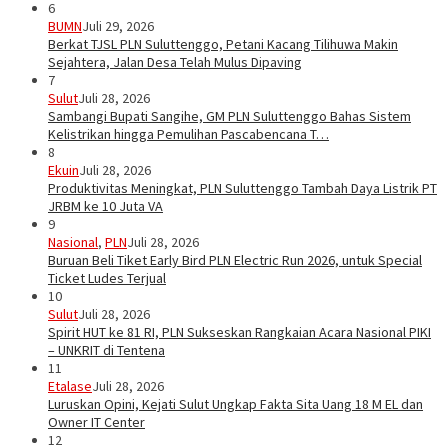
6
BUMN
Juli 29, 2026
Berkat TJSL PLN Suluttenggo, Petani Kacang Tilihuwa Makin
Sejahtera, Jalan Desa Telah Mulus Dipaving
7
Sulut
Juli 28, 2026
Sambangi Bupati Sangihe, GM PLN Suluttenggo Bahas Sistem
Kelistrikan hingga Pemulihan Pascabencana T…
8
Ekuin
Juli 28, 2026
Produktivitas Meningkat, PLN Suluttenggo Tambah Daya Listrik PT
JRBM ke 10 Juta VA
9
Nasional
,
PLN
Juli 28, 2026
Buruan Beli Tiket Early Bird PLN Electric Run 2026, untuk Special
Ticket Ludes Terjual
10
Sulut
Juli 28, 2026
Spirit HUT ke 81 RI, PLN Sukseskan Rangkaian Acara Nasional PIKI
– UNKRIT di Tentena
11
Etalase
Juli 28, 2026
Luruskan Opini, Kejati Sulut Ungkap Fakta Sita Uang 18 M EL dan
Owner IT Center
12