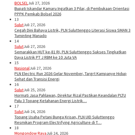
BOLSEL
Juli 27, 2026
Bupati Iskandar Kamaru Ingatkan 3 Pilar, di Pembukaan Orientasi
PPPK Pemkab Bolsel 2026
13
Sulut
Juli 27, 2026
Cegah Dini Bahaya Listrik, PLN Suluttenggo Literasi Siswa SMAN 3
Tuminting Manado
14
Sulut
Juli 27, 2026
Semarakkan HUT ke-81 RI, PLN Suluttenggo Sukses Tingkatkan
Daya Listrik PT J RBM ke 10 Juta VA
15
Nasional
Juli 27, 2026
PLN Electric Run 2026 Gelar November, Targrt Kampanye Hidup
Sehat dan Transisi Energi
16
Sulut
Juli 25, 2026
Hormati Jasa Pahlawan, Direktur Rizal Pastikan Keandalan PLTU
Palu 3 Topang Ketahanan Energi Listrik…
17
Sulut
Juli 24, 2026
Topang Usaha Petani Bunga Krisan, PLN UID Suluttenggo
Resmikan Program Electrifying Agriculture di T…
18
Mongondow Raya
Juli 24, 2026