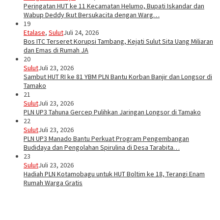
Peringatan HUT ke 11 Kecamatan Helumo, Bupati Iskandar dan
Wabup Deddy Ikut Bersukacita dengan Warg…
19
Etalase
,
Sulut
Juli 24, 2026
Bos ITC Terseret Korupsi Tambang, Kejati Sulut Sita Uang Miliaran
dan Emas di Rumah JA
20
Sulut
Juli 23, 2026
Sambut HUT RI ke 81 YBM PLN Bantu Korban Banjir dan Longsor di
Tamako
21
Sulut
Juli 23, 2026
PLN UP3 Tahuna Gercep Pulihkan Jaringan Longsor di Tamako
22
Sulut
Juli 23, 2026
PLN UP3 Manado Bantu Perkuat Program Pengembangan
Budidaya dan Pengolahan Spirulina di Desa Tarabita…
23
Sulut
Juli 23, 2026
Hadiah PLN Kotamobagu untuk HUT Boltim ke 18, Terangi Enam
Rumah Warga Gratis