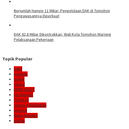
Berjumlah Hampir 11 Miliar, Pengelolaan DAK di Tomohon
Pengawasannya Diperkuat
DAK 42,8 Miliar Dikontrakkan, Wali Kota Tomohon Warning
Pelaksanaan Pekerjaan
Topik Populer
sulut
manado
politik
Talaud
DPRD SULUT
E2L-Mantap
Covid-19
James A Kojongian
kriminal
Banjir Manado
golkar