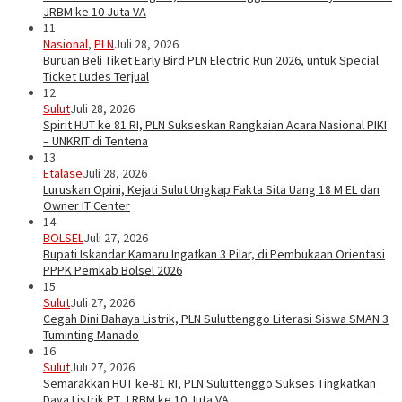
JRBM ke 10 Juta VA
11
Nasional
,
PLN
Juli 28, 2026
Buruan Beli Tiket Early Bird PLN Electric Run 2026, untuk Special
Ticket Ludes Terjual
12
Sulut
Juli 28, 2026
Spirit HUT ke 81 RI, PLN Sukseskan Rangkaian Acara Nasional PIKI
– UNKRIT di Tentena
13
Etalase
Juli 28, 2026
Luruskan Opini, Kejati Sulut Ungkap Fakta Sita Uang 18 M EL dan
Owner IT Center
14
BOLSEL
Juli 27, 2026
Bupati Iskandar Kamaru Ingatkan 3 Pilar, di Pembukaan Orientasi
PPPK Pemkab Bolsel 2026
15
Sulut
Juli 27, 2026
Cegah Dini Bahaya Listrik, PLN Suluttenggo Literasi Siswa SMAN 3
Tuminting Manado
16
Sulut
Juli 27, 2026
Semarakkan HUT ke-81 RI, PLN Suluttenggo Sukses Tingkatkan
Daya Listrik PT J RBM ke 10 Juta VA