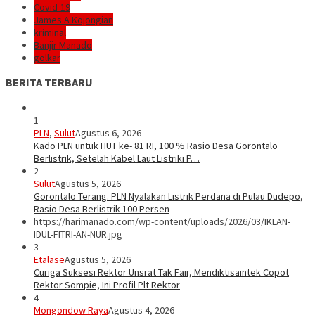
Covid-19
James A Kojongian
kriminal
Banjir Manado
golkar
BERITA TERBARU
1
PLN
,
Sulut
Agustus 6, 2026
Kado PLN untuk HUT ke- 81 RI, 100 % Rasio Desa Gorontalo
Berlistrik, Setelah Kabel Laut Listriki P…
2
Sulut
Agustus 5, 2026
Gorontalo Terang. PLN Nyalakan Listrik Perdana di Pulau Dudepo,
Rasio Desa Berlistrik 100 Persen
https://harimanado.com/wp-content/uploads/2026/03/IKLAN-
IDUL-FITRI-AN-NUR.jpg
3
Etalase
Agustus 5, 2026
Curiga Suksesi Rektor Unsrat Tak Fair, Mendiktisaintek Copot
Rektor Sompie, Ini Profil Plt Rektor
4
Mongondow Raya
Agustus 4, 2026