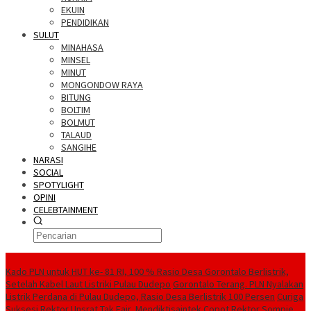
EKUIN
PENDIDIKAN
SULUT
MINAHASA
MINSEL
MINUT
MONGONDOW RAYA
BITUNG
BOLTIM
BOLMUT
TALAUD
SANGIHE
NARASI
SOCIAL
SPOTYLIGHT
OPINI
CELEBTAINMENT
BERITA TERBARU
Kado PLN untuk HUT ke- 81 RI, 100 % Rasio Desa Gorontalo Berlistrik,
Setelah Kabel Laut Listriki Pulau Dudepo
Gorontalo Terang. PLN Nyalakan
Listrik Perdana di Pulau Dudepo, Rasio Desa Berlistrik 100 Persen
Curiga
Suksesi Rektor Unsrat Tak Fair, Mendiktisaintek Copot Rektor Sompie,