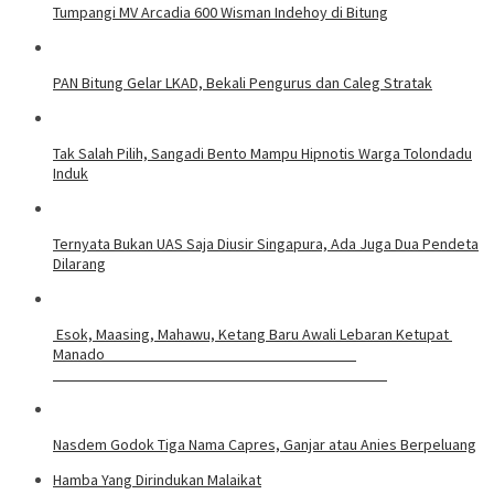
Tumpangi MV Arcadia 600 Wisman Indehoy di Bitung
PAN Bitung Gelar LKAD, Bekali Pengurus dan Caleg Stratak
Tak Salah Pilih, Sangadi Bento Mampu Hipnotis Warga Tolondadu
Induk
Ternyata Bukan UAS Saja Diusir Singapura, Ada Juga Dua Pendeta
Dilarang
Esok, Maasing, Mahawu, Ketang Baru Awali Lebaran Ketupat
Manado
Nasdem Godok Tiga Nama Capres, Ganjar atau Anies Berpeluang
Hamba Yang Dirindukan Malaikat