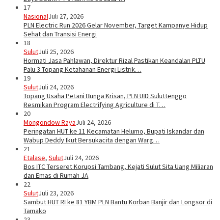
17
Nasional
Juli 27, 2026
PLN Electric Run 2026 Gelar November, Target Kampanye Hidup
Sehat dan Transisi Energi
18
Sulut
Juli 25, 2026
Hormati Jasa Pahlawan, Direktur Rizal Pastikan Keandalan PLTU
Palu 3 Topang Ketahanan Energi Listrik…
19
Sulut
Juli 24, 2026
Topang Usaha Petani Bunga Krisan, PLN UID Suluttenggo
Resmikan Program Electrifying Agriculture di T…
20
Mongondow Raya
Juli 24, 2026
Peringatan HUT ke 11 Kecamatan Helumo, Bupati Iskandar dan
Wabup Deddy Ikut Bersukacita dengan Warg…
21
Etalase
,
Sulut
Juli 24, 2026
Bos ITC Terseret Korupsi Tambang, Kejati Sulut Sita Uang Miliaran
dan Emas di Rumah JA
22
Sulut
Juli 23, 2026
Sambut HUT RI ke 81 YBM PLN Bantu Korban Banjir dan Longsor di
Tamako
23