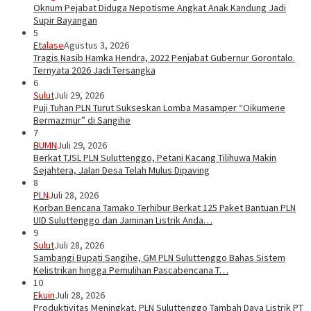
Oknum Pejabat Diduga Nepotisme Angkat Anak Kandung Jadi
Supir Bayangan
5
Etalase
Agustus 3, 2026
Tragis Nasib Hamka Hendra, 2022 Penjabat Gubernur Gorontalo.
Ternyata 2026 Jadi Tersangka
6
Sulut
Juli 29, 2026
Puji Tuhan PLN Turut Sukseskan Lomba Masamper “Oikumene
Bermazmur” di Sangihe
7
BUMN
Juli 29, 2026
Berkat TJSL PLN Suluttenggo, Petani Kacang Tilihuwa Makin
Sejahtera, Jalan Desa Telah Mulus Dipaving
8
PLN
Juli 28, 2026
Korban Bencana Tamako Terhibur Berkat 125 Paket Bantuan PLN
UID Suluttenggo dan Jaminan Listrik Anda…
9
Sulut
Juli 28, 2026
Sambangi Bupati Sangihe, GM PLN Suluttenggo Bahas Sistem
Kelistrikan hingga Pemulihan Pascabencana T…
10
Ekuin
Juli 28, 2026
Produktivitas Meningkat, PLN Suluttenggo Tambah Daya Listrik PT