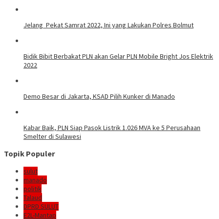
Jelang Pekat Samrat 2022, Ini yang Lakukan Polres Bolmut
Bidik Bibit Berbakat PLN akan Gelar PLN Mobile Bright Jos Elektrik
2022
Demo Besar di Jakarta, KSAD Pilih Kunker di Manado
Kabar Baik, PLN Siap Pasok Listrik 1.026 MVA ke 5 Perusahaan
Smelter di Sulawesi
Topik Populer
sulut
manado
politik
Talaud
DPRD SULUT
E2L-Mantap