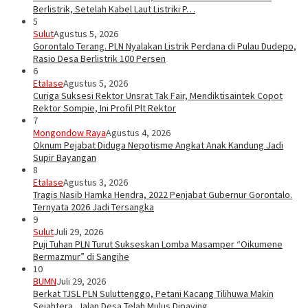
Berlistrik, Setelah Kabel Laut Listriki P…
5
Sulut
Agustus 5, 2026
Gorontalo Terang. PLN Nyalakan Listrik Perdana di Pulau Dudepo,
Rasio Desa Berlistrik 100 Persen
6
Etalase
Agustus 5, 2026
Curiga Suksesi Rektor Unsrat Tak Fair, Mendiktisaintek Copot
Rektor Sompie, Ini Profil Plt Rektor
7
Mongondow Raya
Agustus 4, 2026
Oknum Pejabat Diduga Nepotisme Angkat Anak Kandung Jadi
Supir Bayangan
8
Etalase
Agustus 3, 2026
Tragis Nasib Hamka Hendra, 2022 Penjabat Gubernur Gorontalo.
Ternyata 2026 Jadi Tersangka
9
Sulut
Juli 29, 2026
Puji Tuhan PLN Turut Sukseskan Lomba Masamper “Oikumene
Bermazmur” di Sangihe
10
BUMN
Juli 29, 2026
Berkat TJSL PLN Suluttenggo, Petani Kacang Tilihuwa Makin
Sejahtera, Jalan Desa Telah Mulus Dipaving