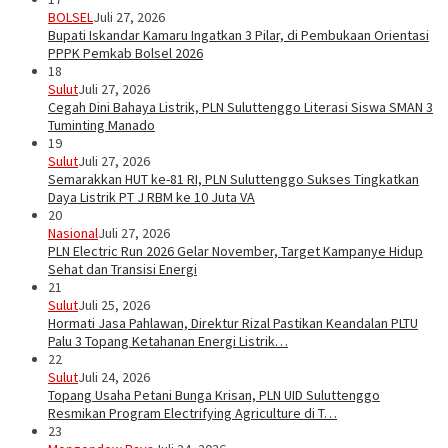
BOLSEL
Juli 27, 2026
Bupati Iskandar Kamaru Ingatkan 3 Pilar, di Pembukaan Orientasi
PPPK Pemkab Bolsel 2026
18
Sulut
Juli 27, 2026
Cegah Dini Bahaya Listrik, PLN Suluttenggo Literasi Siswa SMAN 3
Tuminting Manado
19
Sulut
Juli 27, 2026
Semarakkan HUT ke-81 RI, PLN Suluttenggo Sukses Tingkatkan
Daya Listrik PT J RBM ke 10 Juta VA
20
Nasional
Juli 27, 2026
PLN Electric Run 2026 Gelar November, Target Kampanye Hidup
Sehat dan Transisi Energi
21
Sulut
Juli 25, 2026
Hormati Jasa Pahlawan, Direktur Rizal Pastikan Keandalan PLTU
Palu 3 Topang Ketahanan Energi Listrik…
22
Sulut
Juli 24, 2026
Topang Usaha Petani Bunga Krisan, PLN UID Suluttenggo
Resmikan Program Electrifying Agriculture di T…
23