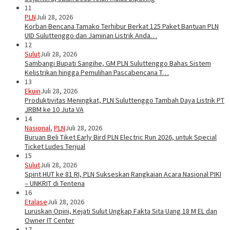
11
PLN
Juli 28, 2026
Korban Bencana Tamako Terhibur Berkat 125 Paket Bantuan PLN
UID Suluttenggo dan Jaminan Listrik Anda…
12
Sulut
Juli 28, 2026
Sambangi Bupati Sangihe, GM PLN Suluttenggo Bahas Sistem
Kelistrikan hingga Pemulihan Pascabencana T…
13
Ekuin
Juli 28, 2026
Produktivitas Meningkat, PLN Suluttenggo Tambah Daya Listrik PT
JRBM ke 10 Juta VA
14
Nasional
,
PLN
Juli 28, 2026
Buruan Beli Tiket Early Bird PLN Electric Run 2026, untuk Special
Ticket Ludes Terjual
15
Sulut
Juli 28, 2026
Spirit HUT ke 81 RI, PLN Sukseskan Rangkaian Acara Nasional PIKI
– UNKRIT di Tentena
16
Etalase
Juli 28, 2026
Luruskan Opini, Kejati Sulut Ungkap Fakta Sita Uang 18 M EL dan
Owner IT Center
17