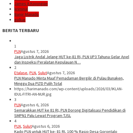
James A Kojongian
kriminal
Banjir Manado
golkar
BERITA TERBARU
1
PLN
Agustus 7, 2026
Jaga Listrik Andal Jelang HUT ke-81 RI, PLN UP3 Tahuna Gelar Apel
dan Inspeksi Peralatan Kepulauan N…
2
Etalase
,
PLN
,
Sulut
Agustus 7, 2026
PLN Manado Minta Maaf Pemadaman Bergilir di Pulau Bunaken,
Minggu Dua PLTD Pulih Total
https://harimanado.com/wp-content/uploads/2026/03/IKLAN-
IDUL-FITRI-AN-NUR.jpg
3
PLN
Agustus 6, 2026
Semarakkan HUT ke 81 RI, PLN Dorong Digitalisasi Pendidikan di
SMPN1 Palu Lewat Program TJSL
4
PLN
,
Sulut
Agustus 6, 2026
Kado PLN untuk HUT ke- 81 RI, 100 % Rasio Desa Gorontalo