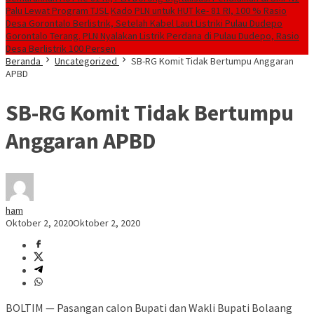
Palu Lewat Program TJSL
Kado PLN untuk HUT ke- 81 RI, 100 % Rasio
Desa Gorontalo Berlistrik, Setelah Kabel Laut Listriki Pulau Dudepo
Gorontalo Terang. PLN Nyalakan Listrik Perdana di Pulau Dudepo, Rasio
Desa Berlistrik 100 Persen
Beranda
Uncategorized
SB-RG Komit Tidak Bertumpu Anggaran
APBD
SB-RG Komit Tidak Bertumpu
Anggaran APBD
ham
Oktober 2, 2020
Oktober 2, 2020
BOLTIM — Pasangan calon Bupati dan Wakli Bupati Bolaang