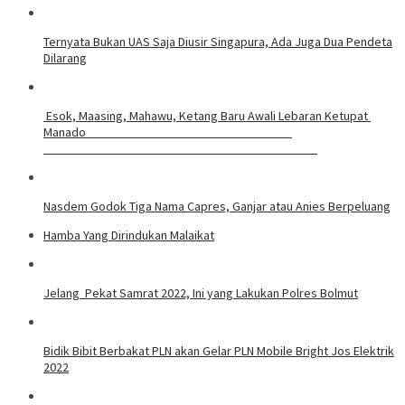
Ternyata Bukan UAS Saja Diusir Singapura, Ada Juga Dua Pendeta
Dilarang
Esok, Maasing, Mahawu, Ketang Baru Awali Lebaran Ketupat
Manado
Nasdem Godok Tiga Nama Capres, Ganjar atau Anies Berpeluang
Hamba Yang Dirindukan Malaikat
Jelang Pekat Samrat 2022, Ini yang Lakukan Polres Bolmut
Bidik Bibit Berbakat PLN akan Gelar PLN Mobile Bright Jos Elektrik
2022