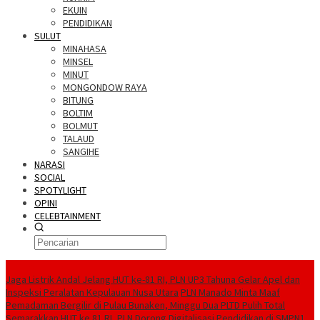
EKUIN
PENDIDIKAN
SULUT
MINAHASA
MINSEL
MINUT
MONGONDOW RAYA
BITUNG
BOLTIM
BOLMUT
TALAUD
SANGIHE
NARASI
SOCIAL
SPOTYLIGHT
OPINI
CELEBTAINMENT
BERITA TERBARU
Jaga Listrik Andal Jelang HUT ke-81 RI, PLN UP3 Tahuna Gelar Apel dan
Inspeksi Peralatan Kepulauan Nusa Utara
PLN Manado Minta Maaf
Pemadaman Bergilir di Pulau Bunaken, Minggu Dua PLTD Pulih Total
Semarakkan HUT ke 81 RI, PLN Dorong Digitalisasi Pendidikan di SMPN1