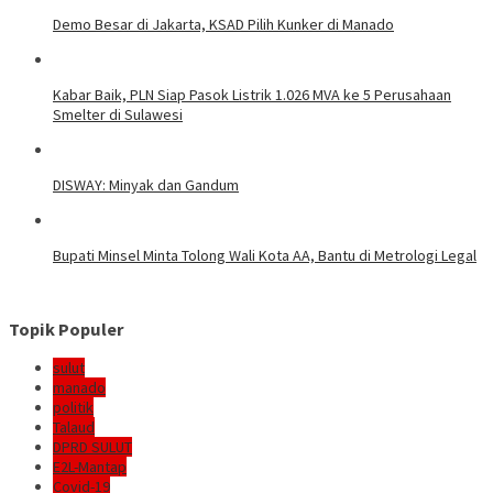
Demo Besar di Jakarta, KSAD Pilih Kunker di Manado
Kabar Baik, PLN Siap Pasok Listrik 1.026 MVA ke 5 Perusahaan
Smelter di Sulawesi
DISWAY: Minyak dan Gandum
Bupati Minsel Minta Tolong Wali Kota AA, Bantu di Metrologi Legal
Topik Populer
sulut
manado
politik
Talaud
DPRD SULUT
E2L-Mantap
Covid-19