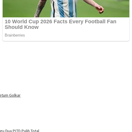
etum Golkar
u Dua PLTD Pulih Total