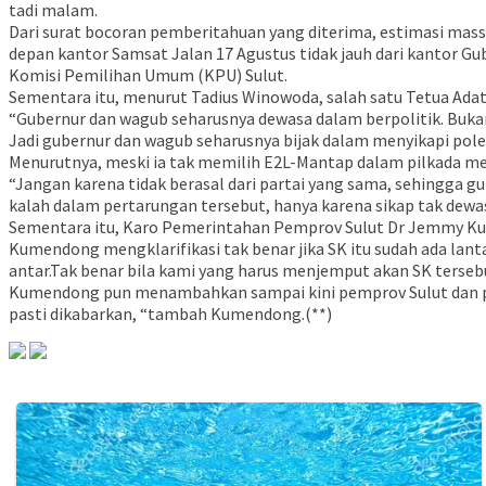
tadi malam.
Dari surat bocoran pemberitahuan yang diterima, estimasi mass
depan kantor Samsat Jalan 17 Agustus tidak jauh dari kantor G
Komisi Pemilihan Umum (KPU) Sulut.
Sementara itu, menurut Tadius Winowoda, salah satu Tetua Adat 
“Gubernur dan wagub seharusnya dewasa dalam berpolitik. Buka
Jadi gubernur dan wagub seharusnya bijak dalam menyikapi polemi
Menurutnya, meski ia tak memilih E2L-Mantap dalam pilkada med
“Jangan karena tidak berasal dari partai yang sama, sehingga 
kalah dalam pertarungan tersebut, hanya karena sikap tak dew
Sementara itu, Karo Pemerintahan Pemprov Sulut Dr Jemmy Ku
Kumendong mengklarifikasi tak benar jika SK itu sudah ada lan
antar.Tak benar bila kami yang harus menjemput akan SK terse
Kumendong pun menambahkan sampai kini pemprov Sulut dan pih
pasti dikabarkan, “tambah Kumendong.(**)