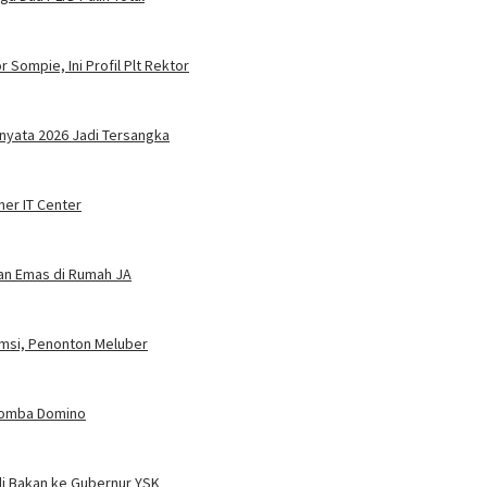
 Sompie, Ini Profil Plt Rektor
nyata 2026 Jadi Tersangka
ner IT Center
dan Emas di Rumah JA
umsi, Penonton Meluber
 Lomba Domino
i Bakan ke Gubernur YSK