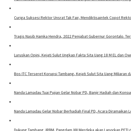
Curiga Suksesi Rektor Unsrat Tak Fair, Mendiktisaintek Copot Rektor
Tragis Nasib Hamka Hendra, 2022 Penjabat Gubernur Gorontalo. Ter
Luruskan Opini, Kejati Sulut Ungkap Fakta Sita Uang 18 M EL dan Ow
Bos ITC Terseret Korupsi Tambang, Kejati Sulut Sita Uang Miliaran 
Nanda Lamadau Tuai Pujian Gelar Nobar PD, Banjir Hadiah dan Kons
Nanda Lamadau Gelar Nobar Berhadiah Final PD, Acara Diramaikan
Dukung Tambang JRBM, Pangdam XIII Merdeka akan Laporkan PETI d