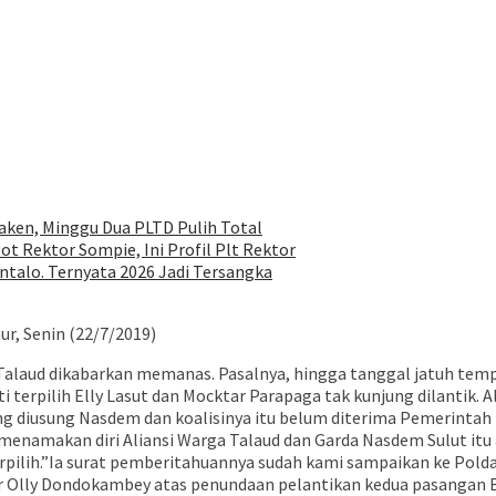
ken, Minggu Dua PLTD Pulih Total
ot Rektor Sompie, Ini Profil Plt Rektor
talo. Ternyata 2026 Jadi Tersangka
r, Senin (22/7/2019)
laud dikabarkan memanas. Pasalnya, hingga tanggal jatuh tempo
i terpilih Elly Lasut dan Mocktar Parapaga tak kunjung dilantik.
g diusung Nasdem dan koalisinya itu belum diterima Pemerintah 
g menamakan diri Aliansi Warga Talaud dan Garda Nasdem Sulut itu 
ilih.”Ia surat pemberitahuannya sudah kami sampaikan ke Polda 
ly Dondokambey atas penundaan pelantikan kedua pasangan Bupat