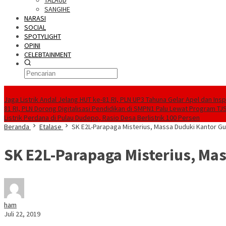
TALAUD
SANGIHE
NARASI
SOCIAL
SPOTYLIGHT
OPINI
CELEBTAINMENT
BERITA TERBARU
Jaga Listrik Andal Jelang HUT ke-81 RI, PLN UP3 Tahuna Gelar Apel dan In
81 RI, PLN Dorong Digitalisasi Pendidikan di SMPN1 Palu Lewat Program TJ
Listrik Perdana di Pulau Dudepo, Rasio Desa Berlistrik 100 Persen
Beranda
Etalase
SK E2L-Parapaga Misterius, Massa Duduki Kantor Gu
SK E2L-Parapaga Misterius, Ma
ham
Juli 22, 2019