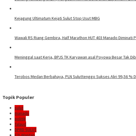
Kejagung Ultimatum Kejati Sulut Stop Usut MBG
Wawali RS Riang Gembira, Half Marathon HUT 403 Manado Diminati Pel
Meninggal saat Kerja, BPJS TK Karyawan asal Poyowa Besar Tak Di
Terobos Medan Berbahaya, PLN Suluttenggo Sukses Aliri 99,56 % D
Topik Populer
sulut
manado
politik
Talaud
DPRD SULUT
E2L-Mantap