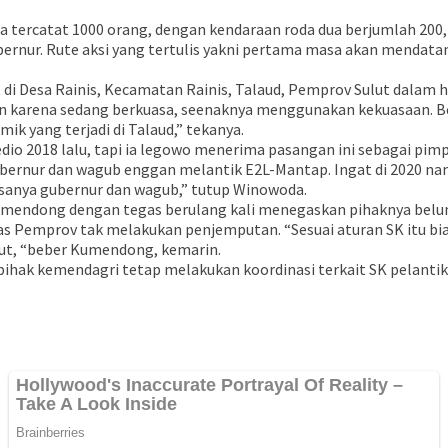
a tercatat 1000 orang, dengan kendaraan roda dua berjumlah 200,
ubernur. Rute aksi yang tertulis yakni pertama masa akan mendata
di Desa Rainis, Kecamatan Rainis, Talaud, Pemprov Sulut dalam ha
n karena sedang berkuasa, seenaknya menggunakan kekuasaan. Be
k yang terjadi di Talaud,” tekanya.
io 2018 lalu, tapi ia legowo menerima pasangan ini sebagai pimp
gubernur dan wagub enggan melantik E2L-Mantap. Ingat di 2020 na
asanya gubernur dan wagub,” tutup Winowoda.
mendong dengan tegas berulang kali menegaskan pihaknya belum
tas Pemprov tak melakukan penjemputan. “Sesuai aturan SK itu bi
but, “beber Kumendong, kemarin.
ak kemendagri tetap melakukan koordinasi terkait SK pelantika