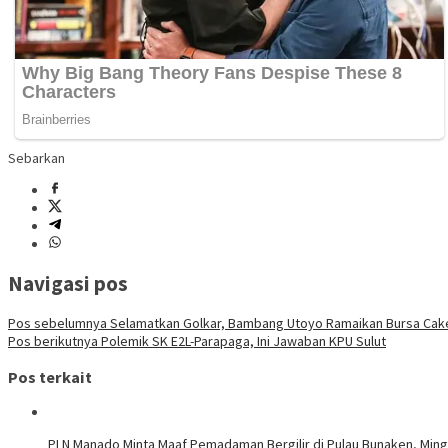
Sebarkan
Navigasi pos
Pos sebelumnya
Selamatkan Golkar, Bambang Utoyo Ramaikan Bursa Cak
Pos berikutnya
Polemik SK E2L-Parapaga, Ini Jawaban KPU Sulut
Pos terkait
PLN Manado Minta Maaf Pemadaman Bergilir di Pulau Bunaken, Mingg