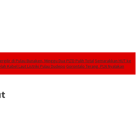
ilir di Pulau Bunaken, Minggu Dua PLTD Pulih Total
Semarakkan HUT ke
lah Kabel Laut Listriki Pulau Dudepo
Gorontalo Terang. PLN Nyalakan
ut