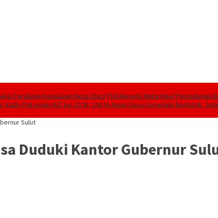
speksi Peralatan Kepulauan Nusa Utara
PLN Manado Minta Maaf Pemadaman Berg
SL
Kado PLN untuk HUT ke- 81 RI, 100 % Rasio Desa Gorontalo Berlistrik, Sete
bernur Sulut
ssa Duduki Kantor Gubernur Sul