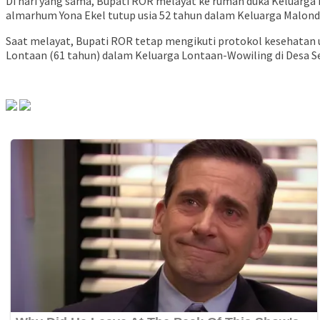
Di hari yang sama, Bupati ROR melayat ke rumah duka Keluarg
almarhum Yona Ekel tutup usia 52 tahun dalam Keluarga Malond
Saat melayat, Bupati ROR tetap mengikuti protokol kesehatan u
Lontaan (61 tahun) dalam Keluarga Lontaan-Wowiling di Desa S