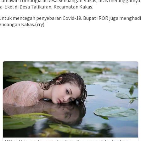
a Lumawir-Lombogia di Desa Sendangan Kakas, atas meninggalnya
a-Ekel di Desa Talikuran, Kecamatan Kakas.
ntuk mencegah penyebaran Covid-19. Bupati ROR juga menghadiri 
endangan Kakas.(rry)