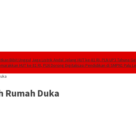
tkan Bibit Unggul
Jaga Listrik Andal Jelang HUT ke-81 RI, PLN UP3 Tahuna G
marakkan HUT ke 81 RI, PLN Dorong Digitalisasi Pendidikan di SMPN1 Palu 
Duka
ah Rumah Duka