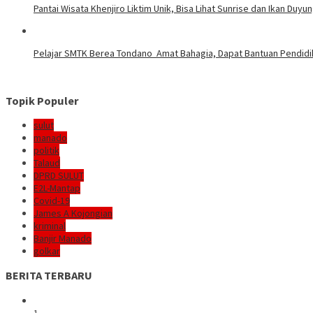
Pantai Wisata Khenjiro Liktim Unik, Bisa Lihat Sunrise dan Ikan Duyu
Pelajar SMTK Berea Tondano Amat Bahagia, Dapat Bantuan Pendidik
Topik Populer
sulut
manado
politik
Talaud
DPRD SULUT
E2L-Mantap
Covid-19
James A Kojongian
kriminal
Banjir Manado
golkar
BERITA TERBARU
1