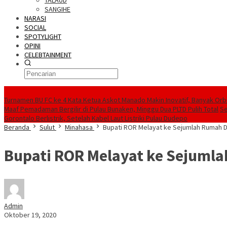
TALAUD
SANGIHE
NARASI
SOCIAL
SPOTYLIGHT
OPINI
CELEBTAINMENT
BERITA TERBARU
Turnamen BU FC ke 4 Kata Ketua Askot Manado Makin Inovatif, Banyak Orbi
Maaf Pemadaman Bergilir di Pulau Bunaken, Minggu Dua PLTD Pulih Total
Se
Gorontalo Berlistrik, Setelah Kabel Laut Listriki Pulau Dudepo
Beranda
Sulut
Minahasa
Bupati ROR Melayat ke Sejumlah Rumah 
Bupati ROR Melayat ke Sejuml
Admin
Oktober 19, 2020