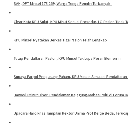
SAH, DPT Minsel 173.269, Warga Tenga Pemilih Terbanyak
Clear Kata KPU Sulut, KPU Minut Sesuai Prosedur, LO Paslon Tidak Ta
KPU Minsel Nyatakan Berkas Tiga Paslon Telah Lengkap
Tutup Pendaftaran Paslon, KPU Minsel Tak Lupa Peran Elemen Ini
Supaya Parpol Pengusung Paham, KPU Minsel Simulasi Pendaftara
Bawaslu Minut Diberi Pendalaman Kejagung-Mabes Polri di Forum 
Upacara Hardiknas Tampilan Rektor Unima Prof Deitje Beda, Terucap