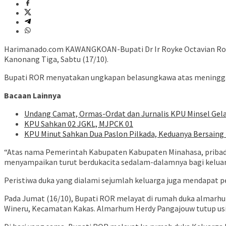
Harimanado.com KAWANGKOAN-Bupati Dr Ir Royke Octavian Rorin
Kanonang Tiga, Sabtu (17/10).
Bupati ROR menyatakan ungkapan belasungkawa atas meninggaln
Bacaan Lainnya
Undang Camat, Ormas-Ordat dan Jurnalis KPU Minsel Gela
KPU Sahkan 02 JGKL, MJPCK 01
KPU Minut Sahkan Dua Paslon Pilkada, Keduanya Bersaing 
“Atas nama Pemerintah Kabupaten Kabupaten Minahasa, pribad
menyampaikan turut berdukacita sedalam-dalamnya bagi keluarg
Peristiwa duka yang dialami sejumlah keluarga juga mendapat 
Pada Jumat (16/10), Bupati ROR melayat di rumah duka almarh
Wineru, Kecamatan Kakas. Almarhum Herdy Pangajouw tutup usi