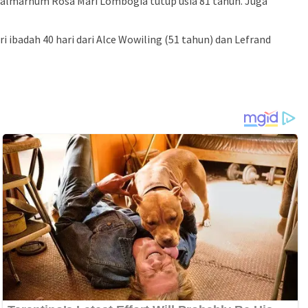
 almarhum Rosa Mari Lombogia tutup usia 81 tahun. Juga
ibadah 40 hari dari Alce Wowiling (51 tahun) dan Lefrand