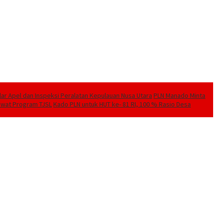
elar Apel dan Inspeksi Peralatan Kepulauan Nusa Utara
PLN Manado Minta
Lewat Program TJSL
Kado PLN untuk HUT ke- 81 RI, 100 % Rasio Desa