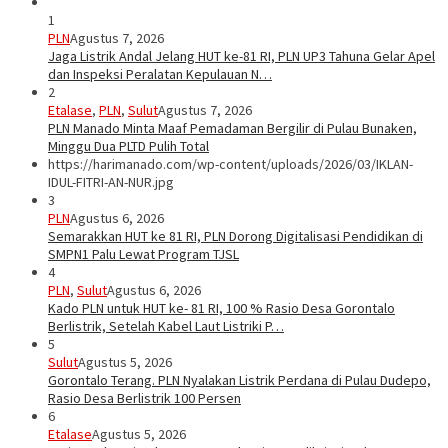
1
PLN
Agustus 7, 2026
Jaga Listrik Andal Jelang HUT ke-81 RI, PLN UP3 Tahuna Gelar Apel
dan Inspeksi Peralatan Kepulauan N…
2
Etalase
,
PLN
,
Sulut
Agustus 7, 2026
PLN Manado Minta Maaf Pemadaman Bergilir di Pulau Bunaken,
Minggu Dua PLTD Pulih Total
https://harimanado.com/wp-content/uploads/2026/03/IKLAN-
IDUL-FITRI-AN-NUR.jpg
3
PLN
Agustus 6, 2026
Semarakkan HUT ke 81 RI, PLN Dorong Digitalisasi Pendidikan di
SMPN1 Palu Lewat Program TJSL
4
PLN
,
Sulut
Agustus 6, 2026
Kado PLN untuk HUT ke- 81 RI, 100 % Rasio Desa Gorontalo
Berlistrik, Setelah Kabel Laut Listriki P…
5
Sulut
Agustus 5, 2026
Gorontalo Terang. PLN Nyalakan Listrik Perdana di Pulau Dudepo,
Rasio Desa Berlistrik 100 Persen
6
Etalase
Agustus 5, 2026