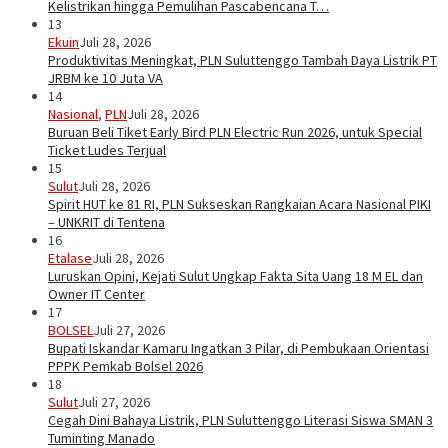
Kelistrikan hingga Pemulihan Pascabencana T…
13
Ekuin
Juli 28, 2026
Produktivitas Meningkat, PLN Suluttenggo Tambah Daya Listrik PT
JRBM ke 10 Juta VA
14
Nasional
,
PLN
Juli 28, 2026
Buruan Beli Tiket Early Bird PLN Electric Run 2026, untuk Special
Ticket Ludes Terjual
15
Sulut
Juli 28, 2026
Spirit HUT ke 81 RI, PLN Sukseskan Rangkaian Acara Nasional PIKI
– UNKRIT di Tentena
16
Etalase
Juli 28, 2026
Luruskan Opini, Kejati Sulut Ungkap Fakta Sita Uang 18 M EL dan
Owner IT Center
17
BOLSEL
Juli 27, 2026
Bupati Iskandar Kamaru Ingatkan 3 Pilar, di Pembukaan Orientasi
PPPK Pemkab Bolsel 2026
18
Sulut
Juli 27, 2026
Cegah Dini Bahaya Listrik, PLN Suluttenggo Literasi Siswa SMAN 3
Tuminting Manado