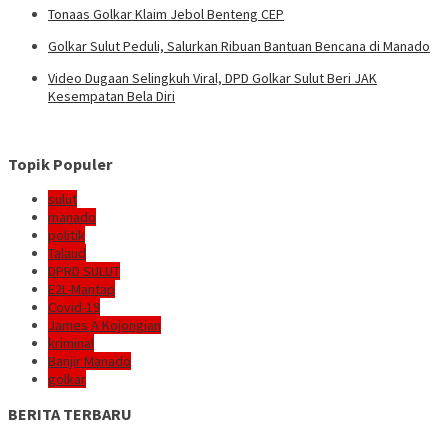
Tonaas Golkar Klaim Jebol Benteng CEP
Golkar Sulut Peduli, Salurkan Ribuan Bantuan Bencana di Manado
Video Dugaan Selingkuh Viral, DPD Golkar Sulut Beri JAK
Kesempatan Bela Diri
Topik Populer
sulut
manado
politik
Talaud
DPRD SULUT
E2L-Mantap
Covid-19
James A Kojongian
kriminal
Banjir Manado
golkar
BERITA TERBARU