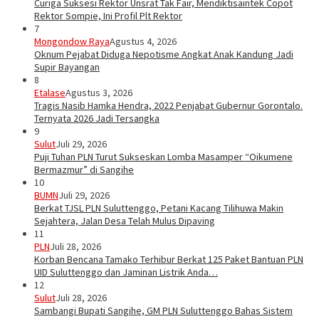
Curiga Suksesi Rektor Unsrat Tak Fair, Mendiktisaintek Copot
Rektor Sompie, Ini Profil Plt Rektor
7
Mongondow Raya
Agustus 4, 2026
Oknum Pejabat Diduga Nepotisme Angkat Anak Kandung Jadi
Supir Bayangan
8
Etalase
Agustus 3, 2026
Tragis Nasib Hamka Hendra, 2022 Penjabat Gubernur Gorontalo.
Ternyata 2026 Jadi Tersangka
9
Sulut
Juli 29, 2026
Puji Tuhan PLN Turut Sukseskan Lomba Masamper “Oikumene
Bermazmur” di Sangihe
10
BUMN
Juli 29, 2026
Berkat TJSL PLN Suluttenggo, Petani Kacang Tilihuwa Makin
Sejahtera, Jalan Desa Telah Mulus Dipaving
11
PLN
Juli 28, 2026
Korban Bencana Tamako Terhibur Berkat 125 Paket Bantuan PLN
UID Suluttenggo dan Jaminan Listrik Anda…
12
Sulut
Juli 28, 2026
Sambangi Bupati Sangihe, GM PLN Suluttenggo Bahas Sistem