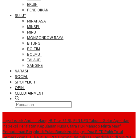
EKUIN
PENDIDIKAN
SULUT
MINAHASA
MINSEL
MINUT
MONGONDOW RAYA
BITUNG
BOLTIM
BOLMUT
TALAUD
SANGIHE
NARASI
SOCIAL
SPOTYLIGHT
OPINI
CELEBTAINMENT
BERITA TERBARU
Jaga Listrik Andal Jelang HUT ke-81 RI, PLN UP3 Tahuna Gelar Apel dan
Inspeksi Peralatan Kepulauan Nusa Utara
PLN Manado Minta Maaf
Pemadaman Bergilir di Pulau Bunaken, Minggu Dua PLTD Pulih Total
Semarakkan HUT ke 81 RI, PLN Dorong Digitalisasi Pendidikan di SMPN1