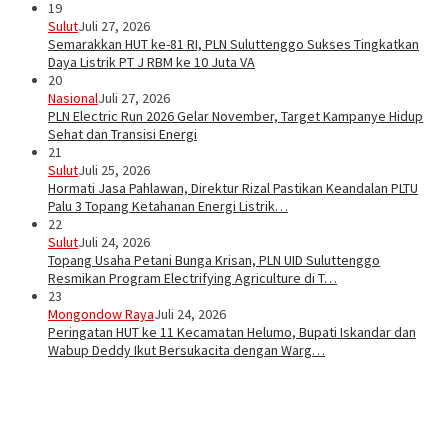
19
Sulut
Juli 27, 2026
Semarakkan HUT ke-81 RI, PLN Suluttenggo Sukses Tingkatkan
Daya Listrik PT J RBM ke 10 Juta VA
20
Nasional
Juli 27, 2026
PLN Electric Run 2026 Gelar November, Target Kampanye Hidup
Sehat dan Transisi Energi
21
Sulut
Juli 25, 2026
Hormati Jasa Pahlawan, Direktur Rizal Pastikan Keandalan PLTU
Palu 3 Topang Ketahanan Energi Listrik…
22
Sulut
Juli 24, 2026
Topang Usaha Petani Bunga Krisan, PLN UID Suluttenggo
Resmikan Program Electrifying Agriculture di T…
23
Mongondow Raya
Juli 24, 2026
Peringatan HUT ke 11 Kecamatan Helumo, Bupati Iskandar dan
Wabup Deddy Ikut Bersukacita dengan Warg…