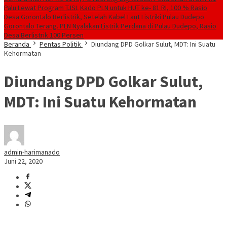
Palu Lewat Program TJSL
Kado PLN untuk HUT ke- 81 RI, 100 % Rasio
Desa Gorontalo Berlistrik, Setelah Kabel Laut Listriki Pulau Dudepo
Gorontalo Terang. PLN Nyalakan Listrik Perdana di Pulau Dudepo, Rasio
Desa Berlistrik 100 Persen
Beranda
Pentas Politik
Diundang DPD Golkar Sulut, MDT: Ini Suatu
Kehormatan
Diundang DPD Golkar Sulut,
MDT: Ini Suatu Kehormatan
admin-harimanado
Juni 22, 2020