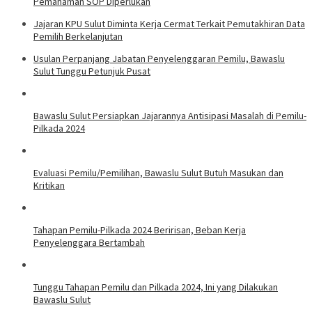
Pemahaman SOP Diperlukan
Jajaran KPU Sulut Diminta Kerja Cermat Terkait Pemutakhiran Data
Pemilih Berkelanjutan
Usulan Perpanjang Jabatan Penyelenggaran Pemilu, Bawaslu
Sulut Tunggu Petunjuk Pusat
Bawaslu Sulut Persiapkan Jajarannya Antisipasi Masalah di Pemilu-
Pilkada 2024
Evaluasi Pemilu/Pemilihan, Bawaslu Sulut Butuh Masukan dan
Kritikan
Tahapan Pemilu-Pilkada 2024 Beririsan, Beban Kerja
Penyelenggara Bertambah
Tunggu Tahapan Pemilu dan Pilkada 2024, Ini yang Dilakukan
Bawaslu Sulut