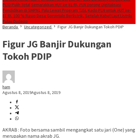
PLTD Pulih Total
Semarakkan HUT ke 81 RI, PLN Dorong Digitalisasi
Pendidikan di SMPN1 Palu Lewat Program TJSL
Kado PLN untuk HUT ke-
81 RI, 100 % Rasio Desa Gorontalo Berlistrik, Setelah Kabel Laut Listriki
Pulau Dudepo
Beranda
Uncategorized
Figur JG Banjir Dukungan Tokoh PDIP
Figur JG Banjir Dukungan
Tokoh PDIP
ham
Agustus 8, 2019
Agustus 8, 2019
AKRAB : Foto bersama sambil mengangkat satu jari (One) yang
merupakan nama akrab JG.