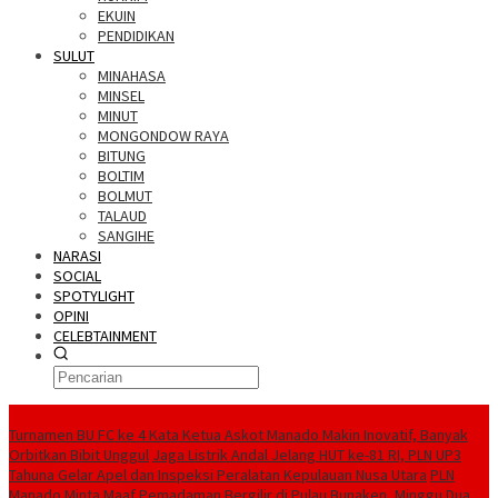
EKUIN
PENDIDIKAN
SULUT
MINAHASA
MINSEL
MINUT
MONGONDOW RAYA
BITUNG
BOLTIM
BOLMUT
TALAUD
SANGIHE
NARASI
SOCIAL
SPOTYLIGHT
OPINI
CELEBTAINMENT
BERITA TERBARU
Turnamen BU FC ke 4 Kata Ketua Askot Manado Makin Inovatif, Banyak
Orbitkan Bibit Unggul
Jaga Listrik Andal Jelang HUT ke-81 RI, PLN UP3
Tahuna Gelar Apel dan Inspeksi Peralatan Kepulauan Nusa Utara
PLN
Manado Minta Maaf Pemadaman Bergilir di Pulau Bunaken, Minggu Dua