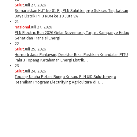
Sulut
Juli 27, 2026
Semarakkan HUT ke-81 RI, PLN Suluttenggo Sukses Tingkatkan
Daya Listrik PT J RBM ke 10 Juta VA
21
Nasional
Juli 27, 2026
PLN Electric Run 2026 Gelar November, Target Kampanye Hidup
Sehat dan Transisi Energi
22
Sulut
Juli 25, 2026
Hormati Jasa Pahlawan, Direktur Rizal Pastikan Keandalan PLTU
Palu 3 Topang Ketahanan Energi Listrik…
23
Sulut
Juli 24, 2026
Topang Usaha Petani Bunga Krisan, PLN UID Suluttenggo
Resmikan Program Electrifying Agriculture di T…