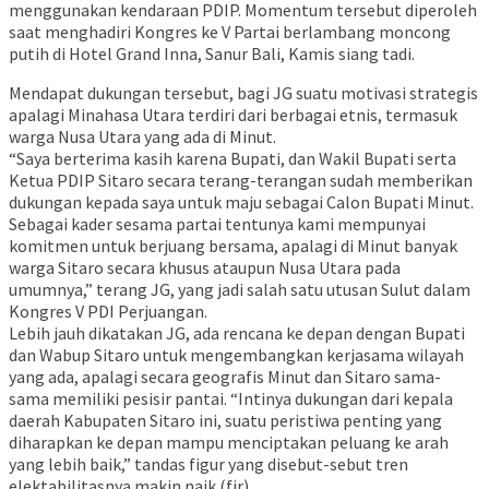
menggunakan kendaraan PDIP. Momentum tersebut diperoleh
saat menghadiri Kongres ke V Partai berlambang moncong
putih di Hotel Grand Inna, Sanur Bali, Kamis siang tadi.
Mendapat dukungan tersebut, bagi JG suatu motivasi strategis
apalagi Minahasa Utara terdiri dari berbagai etnis, termasuk
warga Nusa Utara yang ada di Minut.
“Saya berterima kasih karena Bupati, dan Wakil Bupati serta
Ketua PDIP Sitaro secara terang-terangan sudah memberikan
dukungan kepada saya untuk maju sebagai Calon Bupati Minut.
Sebagai kader sesama partai tentunya kami mempunyai
komitmen untuk berjuang bersama, apalagi di Minut banyak
warga Sitaro secara khusus ataupun Nusa Utara pada
umumnya,” terang JG, yang jadi salah satu utusan Sulut dalam
Kongres V PDI Perjuangan.
Lebih jauh dikatakan JG, ada rencana ke depan dengan Bupati
dan Wabup Sitaro untuk mengembangkan kerjasama wilayah
yang ada, apalagi secara geografis Minut dan Sitaro sama-
sama memiliki pesisir pantai. “Intinya dukungan dari kepala
daerah Kabupaten Sitaro ini, suatu peristiwa penting yang
diharapkan ke depan mampu menciptakan peluang ke arah
yang lebih baik,” tandas figur yang disebut-sebut tren
elektabilitasnya makin naik.(fjr)