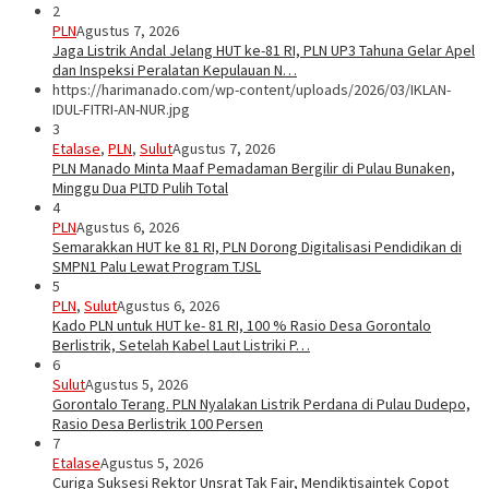
2
PLN
Agustus 7, 2026
Jaga Listrik Andal Jelang HUT ke-81 RI, PLN UP3 Tahuna Gelar Apel
dan Inspeksi Peralatan Kepulauan N…
https://harimanado.com/wp-content/uploads/2026/03/IKLAN-
IDUL-FITRI-AN-NUR.jpg
3
Etalase
,
PLN
,
Sulut
Agustus 7, 2026
PLN Manado Minta Maaf Pemadaman Bergilir di Pulau Bunaken,
Minggu Dua PLTD Pulih Total
4
PLN
Agustus 6, 2026
Semarakkan HUT ke 81 RI, PLN Dorong Digitalisasi Pendidikan di
SMPN1 Palu Lewat Program TJSL
5
PLN
,
Sulut
Agustus 6, 2026
Kado PLN untuk HUT ke- 81 RI, 100 % Rasio Desa Gorontalo
Berlistrik, Setelah Kabel Laut Listriki P…
6
Sulut
Agustus 5, 2026
Gorontalo Terang. PLN Nyalakan Listrik Perdana di Pulau Dudepo,
Rasio Desa Berlistrik 100 Persen
7
Etalase
Agustus 5, 2026
Curiga Suksesi Rektor Unsrat Tak Fair, Mendiktisaintek Copot