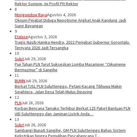
Rektor Sompie, Ini Profil Plt Rektor
8
Mongondow Raya
Agustus 4, 2026
Oknum Pejabat Diduga Nepotisme Angkat Anak Kandung Jadi
Supir Bayangan
9
Etalase
Agustus 3, 2026
Tragis Nasib Hamka Hendra, 2022 Penjabat Gubernur Gorontalo.
Ternyata 2026 Jadi Tersangka
10
Sulut
Juli 29, 2026
Puji Tuhan PLN Turut Sukseskan Lomba Masamper “Oikumene
Bermazmur” di Sangihe
11
BUMN
Juli 29, 2026
Berkat TJSL PLN Suluttenggo, Petani Kacang Tilihuwa Makin
Sejahtera, Jalan Desa Telah Mulus Dipaving
12
PLN
Juli 28, 2026
Korban Bencana Tamako Terhibur Berkat 125 Paket Bantuan PLN
UID Suluttenggo dan Jaminan Listrik Anda…
13
Sulut
Juli 28, 2026
Sambangi Bupati Sangihe, GM PLN Suluttenggo Bahas Sistem
Kelistrikan hingga Pemulihan Pascabencana T…