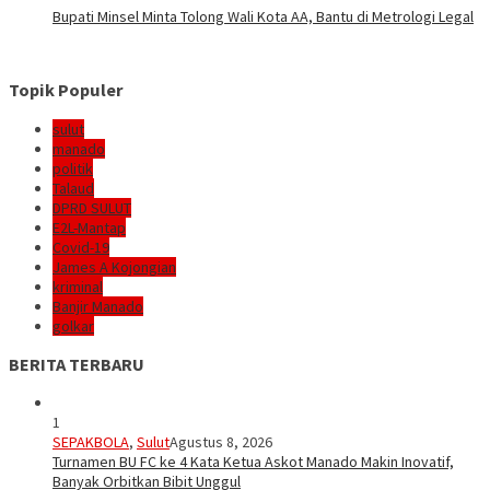
Bupati Minsel Minta Tolong Wali Kota AA, Bantu di Metrologi Legal
Topik Populer
sulut
manado
politik
Talaud
DPRD SULUT
E2L-Mantap
Covid-19
James A Kojongian
kriminal
Banjir Manado
golkar
BERITA TERBARU
1
SEPAKBOLA
,
Sulut
Agustus 8, 2026
Turnamen BU FC ke 4 Kata Ketua Askot Manado Makin Inovatif,
Banyak Orbitkan Bibit Unggul