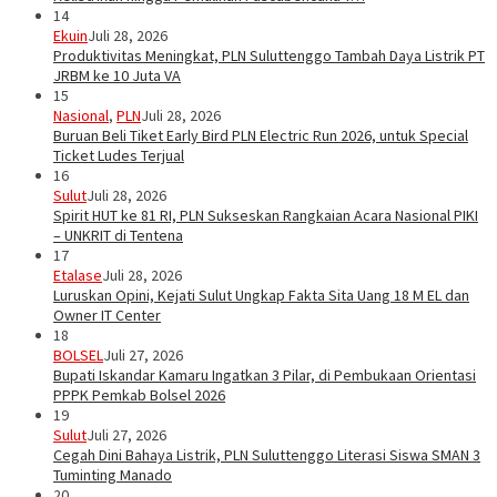
14
Ekuin
Juli 28, 2026
Produktivitas Meningkat, PLN Suluttenggo Tambah Daya Listrik PT
JRBM ke 10 Juta VA
15
Nasional
,
PLN
Juli 28, 2026
Buruan Beli Tiket Early Bird PLN Electric Run 2026, untuk Special
Ticket Ludes Terjual
16
Sulut
Juli 28, 2026
Spirit HUT ke 81 RI, PLN Sukseskan Rangkaian Acara Nasional PIKI
– UNKRIT di Tentena
17
Etalase
Juli 28, 2026
Luruskan Opini, Kejati Sulut Ungkap Fakta Sita Uang 18 M EL dan
Owner IT Center
18
BOLSEL
Juli 27, 2026
Bupati Iskandar Kamaru Ingatkan 3 Pilar, di Pembukaan Orientasi
PPPK Pemkab Bolsel 2026
19
Sulut
Juli 27, 2026
Cegah Dini Bahaya Listrik, PLN Suluttenggo Literasi Siswa SMAN 3
Tuminting Manado
20