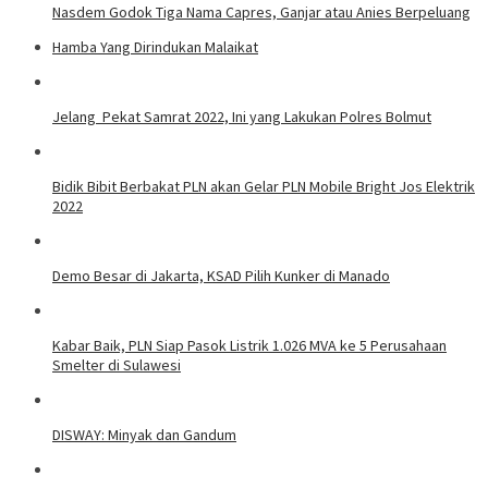
Nasdem Godok Tiga Nama Capres, Ganjar atau Anies Berpeluang
Hamba Yang Dirindukan Malaikat
Jelang Pekat Samrat 2022, Ini yang Lakukan Polres Bolmut
Bidik Bibit Berbakat PLN akan Gelar PLN Mobile Bright Jos Elektrik
2022
Demo Besar di Jakarta, KSAD Pilih Kunker di Manado
Kabar Baik, PLN Siap Pasok Listrik 1.026 MVA ke 5 Perusahaan
Smelter di Sulawesi
DISWAY: Minyak dan Gandum