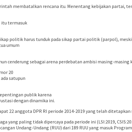
rintah membatalkan rencana itu. Menentang kebijakan partai, te
 itu termasuk
ap politik harus tunduk pada sikap partai politik (parpol), meski
ketua umum
un cenderung sebagai arena perdebatan ambisi masing-masing k
omor 20
 ada satupun
kepentingan publik karena
ustasi dengan dinamika ini.
dapat 22 anggota DPR RI periode 2014-2019 yang telah ditetapkan
yang paling tidak dipercaya pada periode ini (LSI:2019, CSIS:2
ncangan Undang-Undang (RUU) dari 189 RUU yang masuk Program L