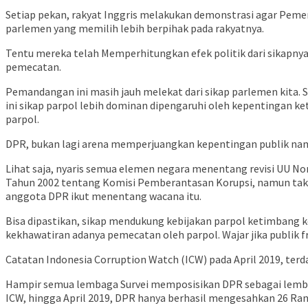
Setiap pekan, rakyat Inggris melakukan demonstrasi agar Peme
parlemen yang memilih lebih berpihak pada rakyatnya.
Tentu mereka telah Memperhitungkan efek politik dari sikapnya
pemecatan.
Pemandangan ini masih jauh melekat dari sikap parlemen kita. Sik
ini sikap parpol lebih dominan dipengaruhi oleh kepentingan 
parpol.
DPR, bukan lagi arena memperjuangkan kepentingan publik nam
Lihat saja, nyaris semua elemen negara menentang revisi UU N
Tahun 2002 tentang Komisi Pemberantasan Korupsi, namun tak
anggota DPR ikut menentang wacana itu.
Bisa dipastikan, sikap mendukung kebijakan parpol ketimbang 
kekhawatiran adanya pemecatan oleh parpol. Wajar jika publik fr
Catatan Indonesia Corruption Watch (ICW) pada April 2019, ter
Hampir semua lembaga Survei memposisikan DPR sebagai lembaga 
ICW, hingga April 2019, DPR hanya berhasil mengesahkan 26 Ra