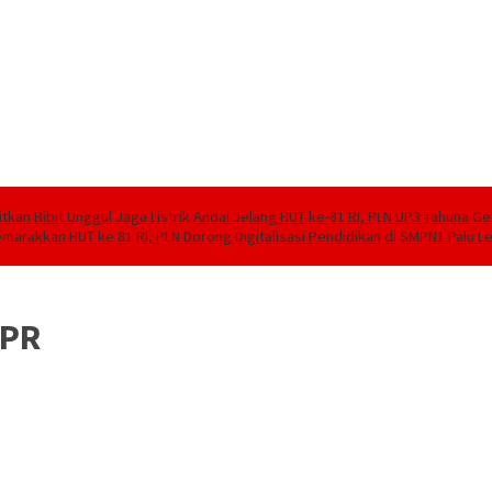
tkan Bibit Unggul
Jaga Listrik Andal Jelang HUT ke-81 RI, PLN UP3 Tahuna G
marakkan HUT ke 81 RI, PLN Dorong Digitalisasi Pendidikan di SMPN1 Palu 
DPR