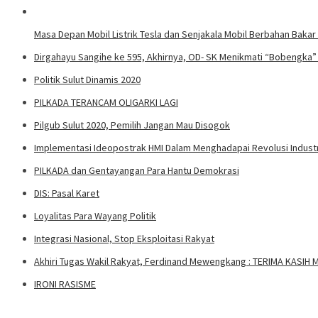
Masa Depan Mobil Listrik Tesla dan Senjakala Mobil Berbahan Bakar
Dirgahayu Sangihe ke 595, Akhirnya, OD- SK Menikmati “Bobengka”
Politik Sulut Dinamis 2020
PILKADA TERANCAM OLIGARKI LAGI
Pilgub Sulut 2020, Pemilih Jangan Mau Disogok
Implementasi Ideopostrak HMI Dalam Menghadapai Revolusi Industr
PILKADA dan Gentayangan Para Hantu Demokrasi
DIS: Pasal Karet
Loyalitas Para Wayang Politik
Integrasi Nasional, Stop Eksploitasi Rakyat
Akhiri Tugas Wakil Rakyat, Ferdinand Mewengkang : TERIMA KASI
IRONI RASISME