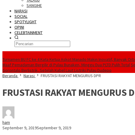
TALAUD
SANGIHE
NARASI
SOCIAL
SPOTYLIGHT
OPINI
CELEBTAINMENT
BERITA TERBARU
Turnamen BU FC ke 4 Kata Ketua Askot Manado Makin Inovatif, Banyak Orbi
Maaf Pemadaman Bergilir di Pulau Bunaken, Minggu Dua PLTD Pulih Total
Se
Gorontalo Berlistrik, Setelah Kabel Laut Listriki Pulau Dudepo
Beranda
Narasi
FRUSTASI RAKYAT MENGURUS DPR
FRUSTASI RAKYAT MENGURUS 
ham
September 9, 2019
September 9, 2019