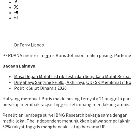
Dr Ferry Liando
PERDANA menteri Inggris Boris Johnson makin pusing. Parlemen 
Bacaan Lainnya
Masa Depan Mobil Listrik Tesla dan Senjakala Mobil Berba
Dirgahayu Sangihe ke 595, Akhirnya, OD- SK Menikmati “B
Politik Sulut Dinamis 2020
Hal yang membuat Boris makin pusing ternyata 21 anggota parele
bersikap memihak rakyat Inggris ketimbang mendukung ambisi
Penelitian lembaga survei BMG Research bekerja sama dengan
media lokal The Independent menunjukkan bahwa sampai akhir 
52% rakyat Inggris menghendaki tetap bersama UE.