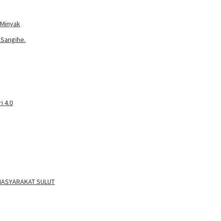
 Minyak
 Sangihe.
i 4.0
H MASYARAKAT SULUT