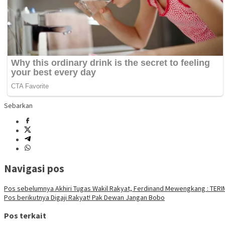
Sebarkan
Navigasi pos
Pos sebelumnya
Akhiri Tugas Wakil Rakyat, Ferdinand Mewengkang : TE
Pos berikutnya
Digaji Rakyat! Pak Dewan Jangan Bobo
Pos terkait