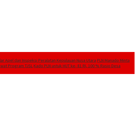
elar Apel dan Inspeksi Peralatan Kepulauan Nusa Utara
PLN Manado Minta
Lewat Program TJSL
Kado PLN untuk HUT ke- 81 RI, 100 % Rasio Desa