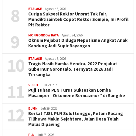
8
ETALASE
Agustus 5, 2026
Curiga Suksesi Rektor Unsrat Tak Fair,
Mendiktisaintek Copot Rektor Sompie, Ini Profil
Plt Rektor
9
MONGONDOW RAYA
Agustus 4, 2026
Oknum Pejabat Diduga Nepotisme Angkat Anak
Kandung Jadi Supir Bayangan
10
ETALASE
Agustus 3, 2026
Tragis Nasib Hamka Hendra, 2022 Penjabat
Gubernur Gorontalo. Ternyata 2026 Jadi
Tersangka
11
SULUT
Juli 29, 2026
Puji Tuhan PLN Turut Sukseskan Lomba
Masamper “Oikumene Bermazmur” di Sangihe
12
BUMN
Juli 29, 2026
Berkat TJSL PLN Suluttenggo, Petani Kacang
Tilihuwa Makin Sejahtera, Jalan Desa Telah
Mulus Dipaving
PLN
Juli 28, 2026