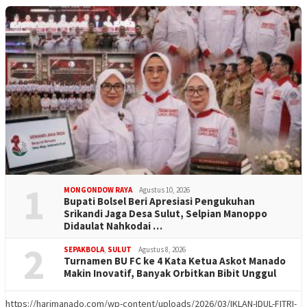
1
MONGONDOW RAYA
Agustus 10, 2026
Bupati Bolsel Beri Apresiasi Pengukuhan
Srikandi Jaga Desa Sulut, Selpian Manoppo
Didaulat Nahkodai …
2
SEPAKBOLA
,
SULUT
Agustus 8, 2026
Turnamen BU FC ke 4 Kata Ketua Askot Manado
Makin Inovatif, Banyak Orbitkan Bibit Unggul
https://harimanado.com/wp-content/uploads/2026/03/IKLAN-IDUL-FITRI-