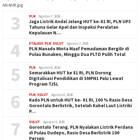
AN-NUR.jpg
3
PLN
Agustus 7, 2026
Jaga Listrik Andal Jelang HUT ke-81 RI, PLN UP3
Tahuna Gelar Apel dan Inspeksi Peralatan
Kepulauan N…
4
ETALASE
,
PLN
,
SULUT
Agustus 7, 2026
PLN Manado Minta Maaf Pemadaman Bergilir di
Pulau Bunaken, Minggu Dua PLTD Pulih Total
5
PLN
Agustus 6, 2026
Semarakkan HUT ke 81 RI, PLN Dorong
Digitalisasi Pendidikan di SMPN1 Palu Lewat
Program TJSL
6
PLN
,
SULUT
Agustus 6, 2026
Kado PLN untuk HUT ke- 81 RI, 100 % Rasio Desa
Gorontalo Berlistrik, Setelah Kabel Laut Listriki
P…
7
SULUT
Agustus 5, 2026
Gorontalo Terang. PLN Nyalakan Listrik Perdana
di Pulau Dudepo, Rasio Desa Berlistrik 100
Persen