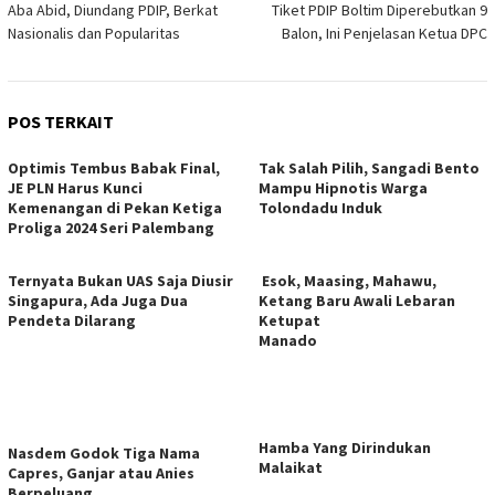
Aba Abid, Diundang PDIP, Berkat
Tiket PDIP Boltim Diperebutkan 9
pos
Nasionalis dan Popularitas
Balon, Ini Penjelasan Ketua DPC
POS TERKAIT
Optimis Tembus Babak Final,
Tak Salah Pilih, Sangadi Bento
JE PLN Harus Kunci
Mampu Hipnotis Warga
Kemenangan di Pekan Ketiga
Tolondadu Induk
Proliga 2024 Seri Palembang
Ternyata Bukan UAS Saja Diusir
Esok, Maasing, Mahawu,
Singapura, Ada Juga Dua
Ketang Baru Awali Lebaran
Pendeta Dilarang
Ketupat
Manado
Hamba Yang Dirindukan
Nasdem Godok Tiga Nama
Malaikat
Capres, Ganjar atau Anies
Berpeluang