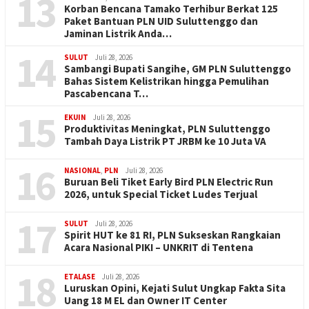
13
Korban Bencana Tamako Terhibur Berkat 125
Paket Bantuan PLN UID Suluttenggo dan
Jaminan Listrik Anda…
14
SULUT
Juli 28, 2026
Sambangi Bupati Sangihe, GM PLN Suluttenggo
Bahas Sistem Kelistrikan hingga Pemulihan
Pascabencana T…
15
EKUIN
Juli 28, 2026
Produktivitas Meningkat, PLN Suluttenggo
Tambah Daya Listrik PT JRBM ke 10 Juta VA
16
NASIONAL
,
PLN
Juli 28, 2026
Buruan Beli Tiket Early Bird PLN Electric Run
2026, untuk Special Ticket Ludes Terjual
17
SULUT
Juli 28, 2026
Spirit HUT ke 81 RI, PLN Sukseskan Rangkaian
Acara Nasional PIKI – UNKRIT di Tentena
18
ETALASE
Juli 28, 2026
Luruskan Opini, Kejati Sulut Ungkap Fakta Sita
Uang 18 M EL dan Owner IT Center