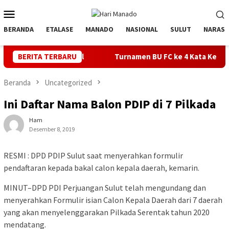
Loncat
Menu
ke
Mobile
konten
BERANDA
ETALASE
MANADO
NASIONAL
SULUT
NARASI
PC Bolsel
BERITA TERBARU
Turnamen BU FC ke 4 Kata Ketua Askot Manado M
Beranda
Uncategorized
Ini Daftar Nama Balon PDIP di 7 Pilkada
Ham
Desember 8, 2019
RESMI : DPD PDIP Sulut saat menyerahkan formulir
pendaftaran kepada bakal calon kepala daerah, kemarin.
MINUT–DPD PDI Perjuangan Sulut telah mengundang dan
menyerahkan Formulir isian Calon Kepala Daerah dari 7 daerah
yang akan menyelenggarakan Pilkada Serentak tahun 2020
mendatang.