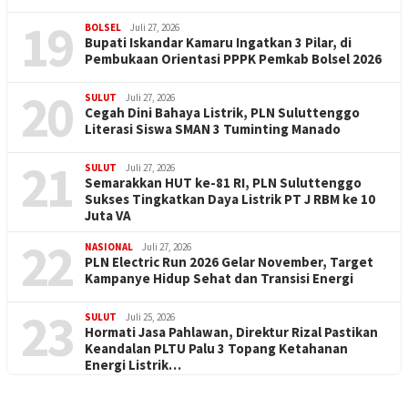
19
BOLSEL
Juli 27, 2026
Bupati Iskandar Kamaru Ingatkan 3 Pilar, di
Pembukaan Orientasi PPPK Pemkab Bolsel 2026
20
SULUT
Juli 27, 2026
Cegah Dini Bahaya Listrik, PLN Suluttenggo
Literasi Siswa SMAN 3 Tuminting Manado
21
SULUT
Juli 27, 2026
Semarakkan HUT ke-81 RI, PLN Suluttenggo
Sukses Tingkatkan Daya Listrik PT J RBM ke 10
Juta VA
22
NASIONAL
Juli 27, 2026
PLN Electric Run 2026 Gelar November, Target
Kampanye Hidup Sehat dan Transisi Energi
23
SULUT
Juli 25, 2026
Hormati Jasa Pahlawan, Direktur Rizal Pastikan
Keandalan PLTU Palu 3 Topang Ketahanan
Energi Listrik…