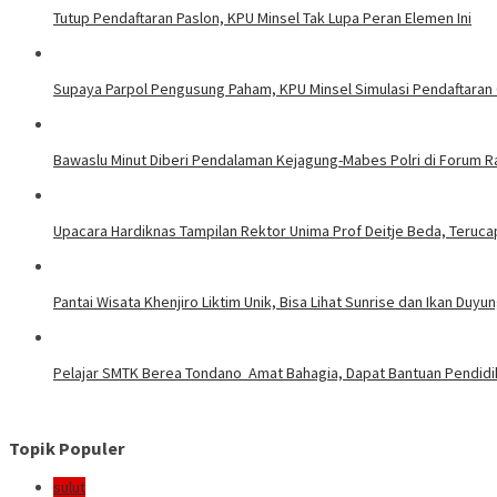
Tutup Pendaftaran Paslon, KPU Minsel Tak Lupa Peran Elemen Ini
Supaya Parpol Pengusung Paham, KPU Minsel Simulasi Pendaftara
Bawaslu Minut Diberi Pendalaman Kejagung-Mabes Polri di Forum 
Upacara Hardiknas Tampilan Rektor Unima Prof Deitje Beda, Terucap
Pantai Wisata Khenjiro Liktim Unik, Bisa Lihat Sunrise dan Ikan Duyu
Pelajar SMTK Berea Tondano Amat Bahagia, Dapat Bantuan Pendidik
Topik Populer
sulut