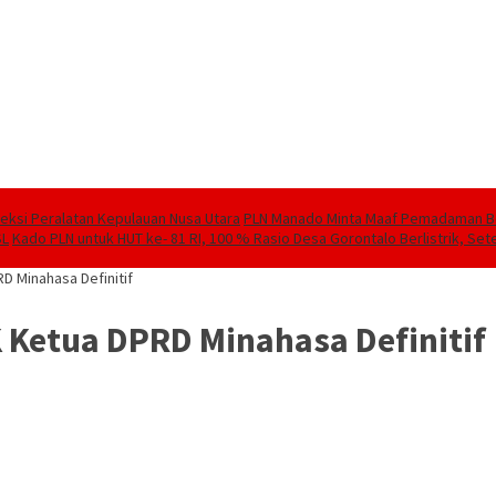
speksi Peralatan Kepulauan Nusa Utara
PLN Manado Minta Maaf Pemadaman Berg
SL
Kado PLN untuk HUT ke- 81 RI, 100 % Rasio Desa Gorontalo Berlistrik, Sete
D Minahasa Definitif
Ketua DPRD Minahasa Definitif