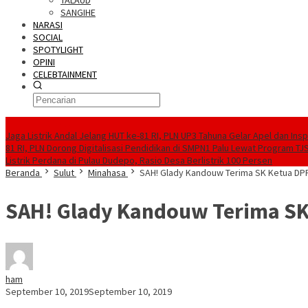
TALAUD
SANGIHE
NARASI
SOCIAL
SPOTYLIGHT
OPINI
CELEBTAINMENT
BERITA TERBARU
Jaga Listrik Andal Jelang HUT ke-81 RI, PLN UP3 Tahuna Gelar Apel dan In
81 RI, PLN Dorong Digitalisasi Pendidikan di SMPN1 Palu Lewat Program TJ
Listrik Perdana di Pulau Dudepo, Rasio Desa Berlistrik 100 Persen
Beranda
Sulut
Minahasa
SAH! Glady Kandouw Terima SK Ketua DPR
SAH! Glady Kandouw Terima SK 
ham
September 10, 2019
September 10, 2019