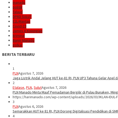
manado
politik
Talaud
DPRD SULUT
E2L-Mantap
Covid-19
James A Kojongian
kriminal
Banjir Manado
golkar
BERITA TERBARU
1
PLN
Agustus 7, 2026
Jaga Listrik Andal Jelang HUT ke-81 RI, PLN UP3 Tahuna Gelar Apel
2
Etalase
,
PLN
,
Sulut
Agustus 7, 2026
PLN Manado Minta Maaf Pemadaman Bergilir di Pulau Bunaken, Mingg
https://harimanado.com/wp-content/uploads/2026/03/IKLAN-IDUL-F
3
PLN
Agustus 6, 2026
Semarakkan HUT ke 81 RI, PLN Dorong Digitalisasi Pendidikan di S
4