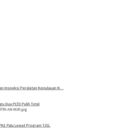
 dan Inspeksi Peralatan Kepulauan N…
u Dua PLTD Pulih Total
ITRI-AN-NUR.jpg
MPN1 Palu Lewat Program TJSL