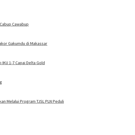
n Cabup Cawabup
Rakor Gakumdu di Makassar
 IKU 1-7 Capai Delta Gold
ng
an Melalui Program TJSL PLN Peduli