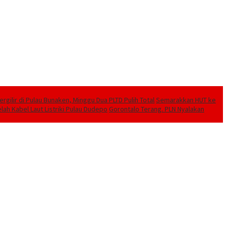
ilir di Pulau Bunaken, Minggu Dua PLTD Pulih Total
Semarakkan HUT ke
lah Kabel Laut Listriki Pulau Dudepo
Gorontalo Terang. PLN Nyalakan