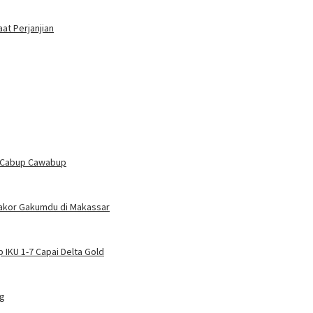
at Perjanjian
n Cabup Cawabup
Rakor Gakumdu di Makassar
 IKU 1-7 Capai Delta Gold
ng