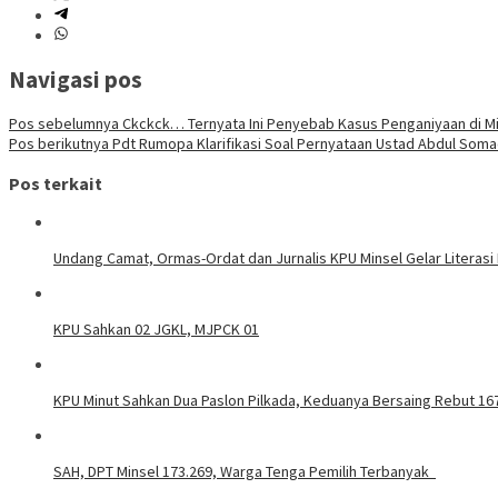
Navigasi pos
Pos sebelumnya
Ckckck… Ternyata Ini Penyebab Kasus Penganiyaan di Mi
Pos berikutnya
Pdt Rumopa Klarifikasi Soal Pernyataan Ustad Abdul Som
Pos terkait
Undang Camat, Ormas-Ordat dan Jurnalis KPU Minsel Gelar Literasi
KPU Sahkan 02 JGKL, MJPCK 01
KPU Minut Sahkan Dua Paslon Pilkada, Keduanya Bersaing Rebut 167
SAH, DPT Minsel 173.269, Warga Tenga Pemilih Terbanyak