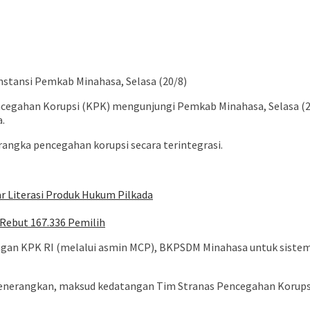
nstansi Pemkab Minahasa, Selasa (20/8)
egahan Korupsi (KPK) mengunjungi Pemkab Minahasa, Selasa (20
.
rangka pencegahan korupsi secara terintegrasi.
r Literasi Produk Hukum Pilkada
Rebut 167.336 Pemilih
gan KPK RI (melalui asmin MCP), BKPSDM Minahasa untuk sistem
erangkan, maksud kedatangan Tim Stranas Pencegahan Korupsi KPK