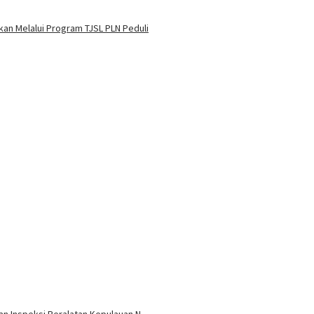
an Melalui Program TJSL PLN Peduli
 dan Inspeksi Peralatan Kepulauan N…