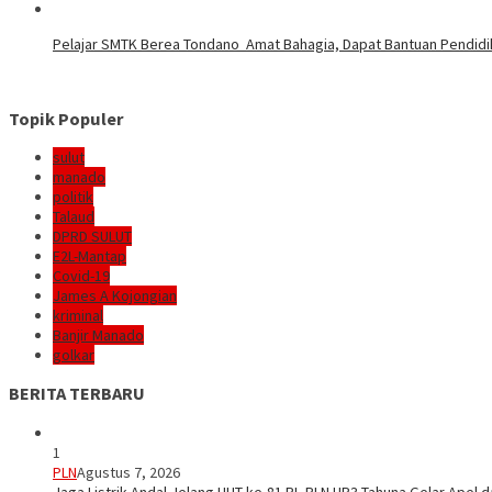
Pelajar SMTK Berea Tondano Amat Bahagia, Dapat Bantuan Pendidik
Topik Populer
sulut
manado
politik
Talaud
DPRD SULUT
E2L-Mantap
Covid-19
James A Kojongian
kriminal
Banjir Manado
golkar
BERITA TERBARU
1
PLN
Agustus 7, 2026
Jaga Listrik Andal Jelang HUT ke-81 RI, PLN UP3 Tahuna Gelar Apel