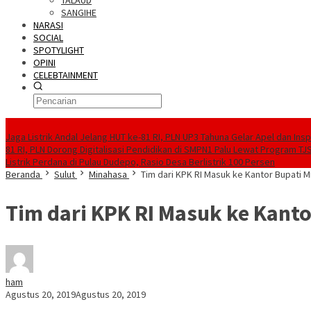
TALAUD
SANGIHE
NARASI
SOCIAL
SPOTYLIGHT
OPINI
CELEBTAINMENT
BERITA TERBARU
Jaga Listrik Andal Jelang HUT ke-81 RI, PLN UP3 Tahuna Gelar Apel dan In
81 RI, PLN Dorong Digitalisasi Pendidikan di SMPN1 Palu Lewat Program TJ
Listrik Perdana di Pulau Dudepo, Rasio Desa Berlistrik 100 Persen
Beranda
Sulut
Minahasa
Tim dari KPK RI Masuk ke Kantor Bupati 
Tim dari KPK RI Masuk ke Kant
ham
Agustus 20, 2019
Agustus 20, 2019