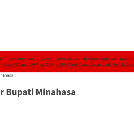
speksi Peralatan Kepulauan Nusa Utara
PLN Manado Minta Maaf Pemadaman Berg
SL
Kado PLN untuk HUT ke- 81 RI, 100 % Rasio Desa Gorontalo Berlistrik, Sete
Minahasa
or Bupati Minahasa