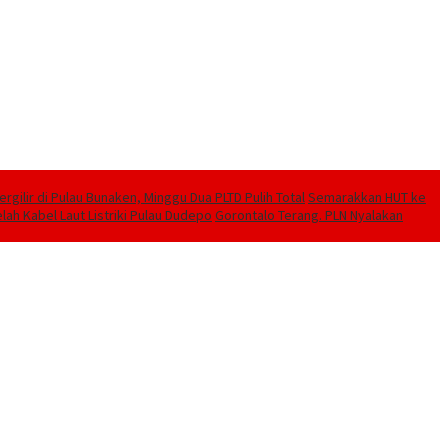
ilir di Pulau Bunaken, Minggu Dua PLTD Pulih Total
Semarakkan HUT ke
lah Kabel Laut Listriki Pulau Dudepo
Gorontalo Terang. PLN Nyalakan