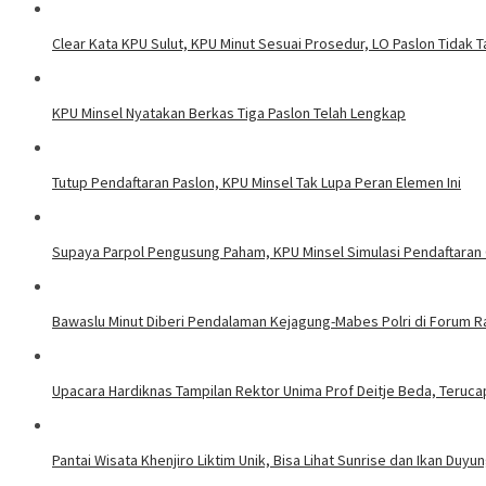
Clear Kata KPU Sulut, KPU Minut Sesuai Prosedur, LO Paslon Tidak Ta
KPU Minsel Nyatakan Berkas Tiga Paslon Telah Lengkap
Tutup Pendaftaran Paslon, KPU Minsel Tak Lupa Peran Elemen Ini
Supaya Parpol Pengusung Paham, KPU Minsel Simulasi Pendaftara
Bawaslu Minut Diberi Pendalaman Kejagung-Mabes Polri di Forum 
Upacara Hardiknas Tampilan Rektor Unima Prof Deitje Beda, Terucap
Pantai Wisata Khenjiro Liktim Unik, Bisa Lihat Sunrise dan Ikan Duyu