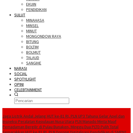
EKUIN
PENDIDIKAN
SULUT
MINAHASA
MINSEL
MINUT
MONGONDOW RAYA
BITUNG
BOLTIM
BOLMUT
TALAUD
SANGIHE
NARASI
SOCIAL
SPOTYLIGHT
OPINI
CELEBTAINMENT
BERITA TERBARU
Jaga Listrik Andal Jelang HUT ke-81 RI, PLN UP3 Tahuna Gelar Apel dan
Inspeksi Peralatan Kepulauan Nusa Utara
PLN Manado Minta Maaf
Pemadaman Bergilir di Pulau Bunaken, Minggu Dua PLTD Pulih Total
Semarakkan HUT ke 81 RI, PLN Dorong Digitalisasi Pendidikan di SMPN1