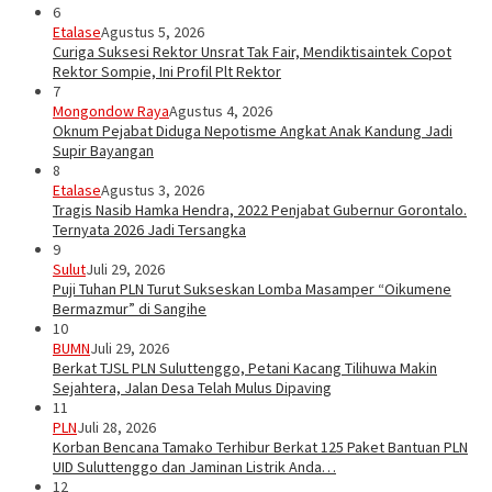
6
Etalase
Agustus 5, 2026
Curiga Suksesi Rektor Unsrat Tak Fair, Mendiktisaintek Copot
Rektor Sompie, Ini Profil Plt Rektor
7
Mongondow Raya
Agustus 4, 2026
Oknum Pejabat Diduga Nepotisme Angkat Anak Kandung Jadi
Supir Bayangan
8
Etalase
Agustus 3, 2026
Tragis Nasib Hamka Hendra, 2022 Penjabat Gubernur Gorontalo.
Ternyata 2026 Jadi Tersangka
9
Sulut
Juli 29, 2026
Puji Tuhan PLN Turut Sukseskan Lomba Masamper “Oikumene
Bermazmur” di Sangihe
10
BUMN
Juli 29, 2026
Berkat TJSL PLN Suluttenggo, Petani Kacang Tilihuwa Makin
Sejahtera, Jalan Desa Telah Mulus Dipaving
11
PLN
Juli 28, 2026
Korban Bencana Tamako Terhibur Berkat 125 Paket Bantuan PLN
UID Suluttenggo dan Jaminan Listrik Anda…
12