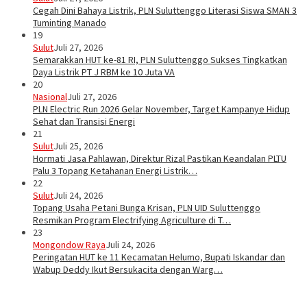
Cegah Dini Bahaya Listrik, PLN Suluttenggo Literasi Siswa SMAN 3
Tuminting Manado
19
Sulut
Juli 27, 2026
Semarakkan HUT ke-81 RI, PLN Suluttenggo Sukses Tingkatkan
Daya Listrik PT J RBM ke 10 Juta VA
20
Nasional
Juli 27, 2026
PLN Electric Run 2026 Gelar November, Target Kampanye Hidup
Sehat dan Transisi Energi
21
Sulut
Juli 25, 2026
Hormati Jasa Pahlawan, Direktur Rizal Pastikan Keandalan PLTU
Palu 3 Topang Ketahanan Energi Listrik…
22
Sulut
Juli 24, 2026
Topang Usaha Petani Bunga Krisan, PLN UID Suluttenggo
Resmikan Program Electrifying Agriculture di T…
23
Mongondow Raya
Juli 24, 2026
Peringatan HUT ke 11 Kecamatan Helumo, Bupati Iskandar dan
Wabup Deddy Ikut Bersukacita dengan Warg…