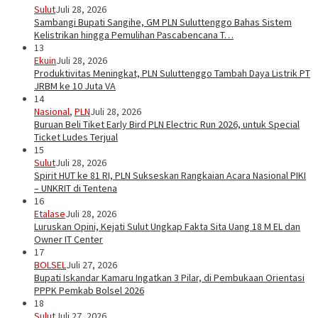
Sulut
Juli 28, 2026
Sambangi Bupati Sangihe, GM PLN Suluttenggo Bahas Sistem
Kelistrikan hingga Pemulihan Pascabencana T…
13
Ekuin
Juli 28, 2026
Produktivitas Meningkat, PLN Suluttenggo Tambah Daya Listrik PT
JRBM ke 10 Juta VA
14
Nasional
,
PLN
Juli 28, 2026
Buruan Beli Tiket Early Bird PLN Electric Run 2026, untuk Special
Ticket Ludes Terjual
15
Sulut
Juli 28, 2026
Spirit HUT ke 81 RI, PLN Sukseskan Rangkaian Acara Nasional PIKI
– UNKRIT di Tentena
16
Etalase
Juli 28, 2026
Luruskan Opini, Kejati Sulut Ungkap Fakta Sita Uang 18 M EL dan
Owner IT Center
17
BOLSEL
Juli 27, 2026
Bupati Iskandar Kamaru Ingatkan 3 Pilar, di Pembukaan Orientasi
PPPK Pemkab Bolsel 2026
18
Sulut
Juli 27, 2026