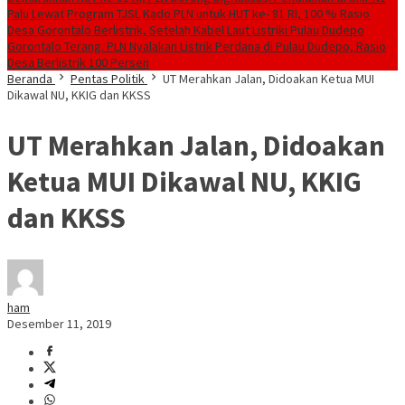
Palu Lewat Program TJSL
Kado PLN untuk HUT ke- 81 RI, 100 % Rasio
Desa Gorontalo Berlistrik, Setelah Kabel Laut Listriki Pulau Dudepo
Gorontalo Terang. PLN Nyalakan Listrik Perdana di Pulau Dudepo, Rasio
Desa Berlistrik 100 Persen
Beranda
Pentas Politik
UT Merahkan Jalan, Didoakan Ketua MUI
Dikawal NU, KKIG dan KKSS
UT Merahkan Jalan, Didoakan
Ketua MUI Dikawal NU, KKIG
dan KKSS
ham
Desember 11, 2019