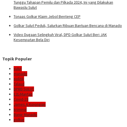
Tunggu Tahapan Pemilu dan Pilkada 2024, Ini yang Dilakukan
Bawaslu Sulut
Tonaas Golkar Klaim Jebol Benteng CEP
Golkar Sulut Peduli, Salurkan Ribuan Bantuan Bencana di Manado
Video Dugaan Selingkuh Viral, DPD Golkar Sulut Beri JAK
Kesempatan Bela Diri
Topik Populer
sulut
manado
politik
Talaud
DPRD SULUT
E2L-Mantap
Covid-19
James A Kojongian
kriminal
Banjir Manado
golkar