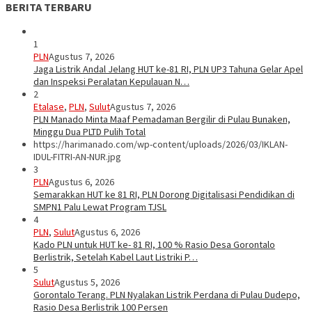
BERITA TERBARU
1
PLN
Agustus 7, 2026
Jaga Listrik Andal Jelang HUT ke-81 RI, PLN UP3 Tahuna Gelar Apel
dan Inspeksi Peralatan Kepulauan N…
2
Etalase
,
PLN
,
Sulut
Agustus 7, 2026
PLN Manado Minta Maaf Pemadaman Bergilir di Pulau Bunaken,
Minggu Dua PLTD Pulih Total
https://harimanado.com/wp-content/uploads/2026/03/IKLAN-
IDUL-FITRI-AN-NUR.jpg
3
PLN
Agustus 6, 2026
Semarakkan HUT ke 81 RI, PLN Dorong Digitalisasi Pendidikan di
SMPN1 Palu Lewat Program TJSL
4
PLN
,
Sulut
Agustus 6, 2026
Kado PLN untuk HUT ke- 81 RI, 100 % Rasio Desa Gorontalo
Berlistrik, Setelah Kabel Laut Listriki P…
5
Sulut
Agustus 5, 2026
Gorontalo Terang. PLN Nyalakan Listrik Perdana di Pulau Dudepo,
Rasio Desa Berlistrik 100 Persen