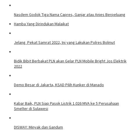
Nasdem Godok Tiga Nama Capres, Ganjar atau Anies Berpeluang
Hamba Yang Dirindukan Malaikat
Jelang Pekat Samrat 2022, Ini yang Lakukan Polres Bolmut
Bidik Bibit Berbakat PLN akan Gelar PLN Mobile Bright Jos Elektrik
2022
Demo Besar di Jakarta, KSAD Pilih Kunker di Manado
Kabar Baik, PLN Siap Pasok Listrik 1.026 MVA ke 5 Perusahaan
Smelter di Sulawesi
DISWAY: Minyak dan Gandum