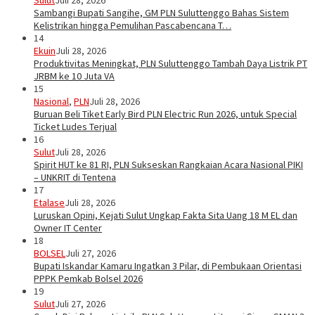
Sambangi Bupati Sangihe, GM PLN Suluttenggo Bahas Sistem
Kelistrikan hingga Pemulihan Pascabencana T…
14
Ekuin
Juli 28, 2026
Produktivitas Meningkat, PLN Suluttenggo Tambah Daya Listrik PT
JRBM ke 10 Juta VA
15
Nasional
,
PLN
Juli 28, 2026
Buruan Beli Tiket Early Bird PLN Electric Run 2026, untuk Special
Ticket Ludes Terjual
16
Sulut
Juli 28, 2026
Spirit HUT ke 81 RI, PLN Sukseskan Rangkaian Acara Nasional PIKI
– UNKRIT di Tentena
17
Etalase
Juli 28, 2026
Luruskan Opini, Kejati Sulut Ungkap Fakta Sita Uang 18 M EL dan
Owner IT Center
18
BOLSEL
Juli 27, 2026
Bupati Iskandar Kamaru Ingatkan 3 Pilar, di Pembukaan Orientasi
PPPK Pemkab Bolsel 2026
19
Sulut
Juli 27, 2026