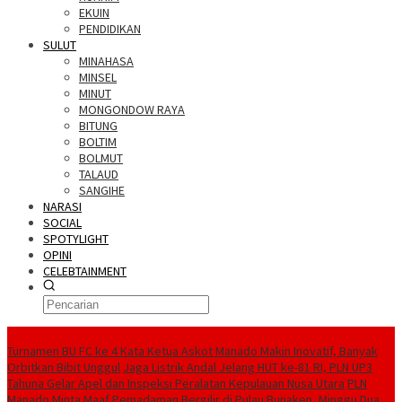
EKUIN
PENDIDIKAN
SULUT
MINAHASA
MINSEL
MINUT
MONGONDOW RAYA
BITUNG
BOLTIM
BOLMUT
TALAUD
SANGIHE
NARASI
SOCIAL
SPOTYLIGHT
OPINI
CELEBTAINMENT
BERITA TERBARU
Turnamen BU FC ke 4 Kata Ketua Askot Manado Makin Inovatif, Banyak
Orbitkan Bibit Unggul
Jaga Listrik Andal Jelang HUT ke-81 RI, PLN UP3
Tahuna Gelar Apel dan Inspeksi Peralatan Kepulauan Nusa Utara
PLN
Manado Minta Maaf Pemadaman Bergilir di Pulau Bunaken, Minggu Dua