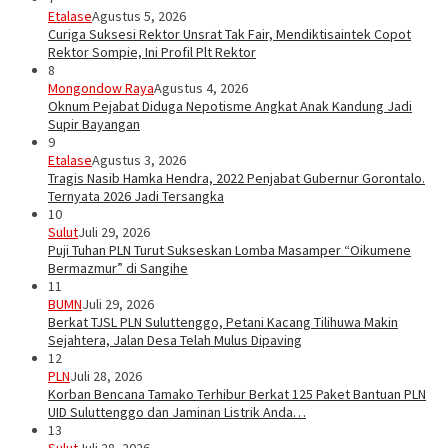
Etalase
Agustus 5, 2026
Curiga Suksesi Rektor Unsrat Tak Fair, Mendiktisaintek Copot
Rektor Sompie, Ini Profil Plt Rektor
8
Mongondow Raya
Agustus 4, 2026
Oknum Pejabat Diduga Nepotisme Angkat Anak Kandung Jadi
Supir Bayangan
9
Etalase
Agustus 3, 2026
Tragis Nasib Hamka Hendra, 2022 Penjabat Gubernur Gorontalo.
Ternyata 2026 Jadi Tersangka
10
Sulut
Juli 29, 2026
Puji Tuhan PLN Turut Sukseskan Lomba Masamper “Oikumene
Bermazmur” di Sangihe
11
BUMN
Juli 29, 2026
Berkat TJSL PLN Suluttenggo, Petani Kacang Tilihuwa Makin
Sejahtera, Jalan Desa Telah Mulus Dipaving
12
PLN
Juli 28, 2026
Korban Bencana Tamako Terhibur Berkat 125 Paket Bantuan PLN
UID Suluttenggo dan Jaminan Listrik Anda…
13
Sulut
Juli 28, 2026