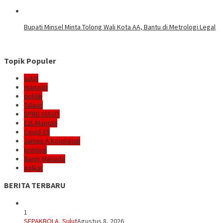
Bupati Minsel Minta Tolong Wali Kota AA, Bantu di Metrologi Legal
Topik Populer
sulut
manado
politik
Talaud
DPRD SULUT
E2L-Mantap
Covid-19
James A Kojongian
kriminal
Banjir Manado
golkar
BERITA TERBARU
1
SEPAKBOLA
,
Sulut
Agustus 8, 2026