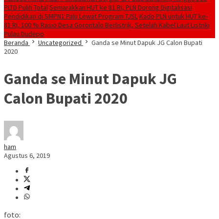
PLTD Pulih Total
Semarakkan HUT ke 81 RI, PLN Dorong Digitalisasi
Pendidikan di SMPN1 Palu Lewat Program TJSL
Kado PLN untuk HUT ke-
81 RI, 100 % Rasio Desa Gorontalo Berlistrik, Setelah Kabel Laut Listriki
Pulau Dudepo
Beranda
Uncategorized
Ganda se Minut Dapuk JG Calon Bupati
2020
Ganda se Minut Dapuk JG
Calon Bupati 2020
ham
Agustus 6, 2019
foto: