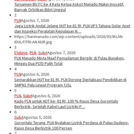
Turnamen BU FC ke 4 Kata Ketua Askot Manado Makin Inovatif,
Banyak Orbitkan Bibit Unggul
2
PLN
Agustus 7, 2026
Jaga Listrik Andal Jelang HUT ke-81 RI, PLN UP3 Tahuna Gelar Apel
dan Inspeksi Peralatan Kepulauan N…
https://harimanado.com/wp-content/uploads/2026/03/IKLAN-
IDUL-FITRI-AN-NUR.jpg
3
Etalase
,
PLN
,
Sulut
Agustus 7, 2026
PLN Manado Minta Maaf Pemadaman Bergilir di Pulau Bunaken,
Minggu Dua PLTD Pulih Total
4
PLN
Agustus 6, 2026
Semarakkan HUT ke 81 RI, PLN Dorong Digitalisasi Pendidikan di
SMPN1 Palu Lewat Program TJSL
5
PLN
,
Sulut
Agustus 6, 2026
Kado PLN untuk HUT ke- 81 RI, 100 % Rasio Desa Gorontalo
Berlistrik, Setelah Kabel Laut Listriki P…
6
Sulut
Agustus 5, 2026
Gorontalo Terang. PLN Nyalakan Listrik Perdana di Pulau Dudepo,
Rasio Desa Berlistrik 100 Persen
7