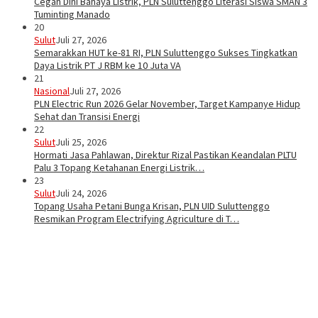
Cegah Dini Bahaya Listrik, PLN Suluttenggo Literasi Siswa SMAN 3
Tuminting Manado
20
Sulut
Juli 27, 2026
Semarakkan HUT ke-81 RI, PLN Suluttenggo Sukses Tingkatkan
Daya Listrik PT J RBM ke 10 Juta VA
21
Nasional
Juli 27, 2026
PLN Electric Run 2026 Gelar November, Target Kampanye Hidup
Sehat dan Transisi Energi
22
Sulut
Juli 25, 2026
Hormati Jasa Pahlawan, Direktur Rizal Pastikan Keandalan PLTU
Palu 3 Topang Ketahanan Energi Listrik…
23
Sulut
Juli 24, 2026
Topang Usaha Petani Bunga Krisan, PLN UID Suluttenggo
Resmikan Program Electrifying Agriculture di T…