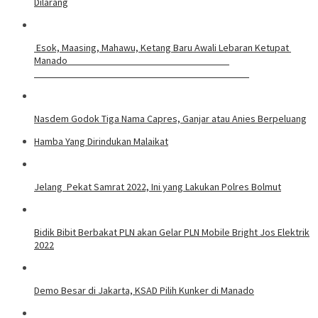
Dilarang
Esok, Maasing, Mahawu, Ketang Baru Awali Lebaran Ketupat
Manado
Nasdem Godok Tiga Nama Capres, Ganjar atau Anies Berpeluang
Hamba Yang Dirindukan Malaikat
Jelang Pekat Samrat 2022, Ini yang Lakukan Polres Bolmut
Bidik Bibit Berbakat PLN akan Gelar PLN Mobile Bright Jos Elektrik
2022
Demo Besar di Jakarta, KSAD Pilih Kunker di Manado