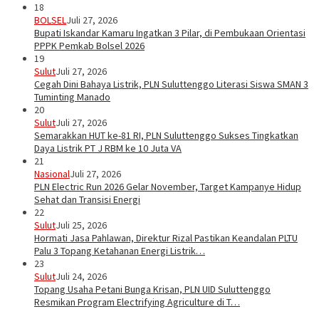
18
BOLSEL
Juli 27, 2026
Bupati Iskandar Kamaru Ingatkan 3 Pilar, di Pembukaan Orientasi
PPPK Pemkab Bolsel 2026
19
Sulut
Juli 27, 2026
Cegah Dini Bahaya Listrik, PLN Suluttenggo Literasi Siswa SMAN 3
Tuminting Manado
20
Sulut
Juli 27, 2026
Semarakkan HUT ke-81 RI, PLN Suluttenggo Sukses Tingkatkan
Daya Listrik PT J RBM ke 10 Juta VA
21
Nasional
Juli 27, 2026
PLN Electric Run 2026 Gelar November, Target Kampanye Hidup
Sehat dan Transisi Energi
22
Sulut
Juli 25, 2026
Hormati Jasa Pahlawan, Direktur Rizal Pastikan Keandalan PLTU
Palu 3 Topang Ketahanan Energi Listrik…
23
Sulut
Juli 24, 2026
Topang Usaha Petani Bunga Krisan, PLN UID Suluttenggo
Resmikan Program Electrifying Agriculture di T…