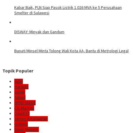
Kabar Baik, PLN Siap Pasok Listrik 1.026 MVA ke 5 Perusahaan
Smelter di Sulawesi
DISWAY: Minyak dan Gandum
Bupati Minsel Minta Tolong Wali Kota AA, Bantu di Metrologi Legal
Topik Populer
sulut
manado
politik
Talaud
DPRD SULUT
E2L-Mantap
Covid-19
James A Kojongian
kriminal
Banjir Manado