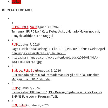
golkar
BERITA TERBARU
1
SEPAKBOLA
,
Sulut
Agustus 8, 2026
Turnamen BU FC ke 4 Kata Ketua Askot Manado Makin Inovatif,
Banyak Orbitkan Bibit Unggul
2
PLN
Agustus 7, 2026
Jaga Listrik Andal Jelang HUT ke-81 RI, PLN UP3 Tahuna Gelar Apel
dan Inspeksi Peralatan Kepulauan N…
https://harimanado.com/wp-content/uploads/2026/03/IKLAN-
IDUL-FITRI-AN-NUR.jpg
3
Etalase
,
PLN
,
Sulut
Agustus 7, 2026
PLN Manado Minta Maaf Pemadaman Bergilir di Pulau Bunaken,
Minggu Dua PLTD Pulih Total
4
PLN
Agustus 6, 2026
Semarakkan HUT ke 81 RI, PLN Dorong Digitalisasi Pendidikan di
SMPN1 Palu Lewat Program TJSL
5
PLN
,
Sulut
Agustus 6, 2026