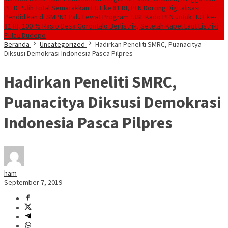
PLTD Pulih Total
Semarakkan HUT ke 81 RI, PLN Dorong Digitalisasi
Pendidikan di SMPN1 Palu Lewat Program TJSL
Kado PLN untuk HUT ke-
81 RI, 100 % Rasio Desa Gorontalo Berlistrik, Setelah Kabel Laut Listriki
Pulau Dudepo
Beranda
Uncategorized
Hadirkan Peneliti SMRC, Puanacitya
Diksusi Demokrasi Indonesia Pasca Pilpres
Hadirkan Peneliti SMRC,
Puanacitya Diksusi Demokrasi
Indonesia Pasca Pilpres
ham
September 7, 2019