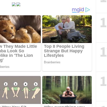
1
1
1