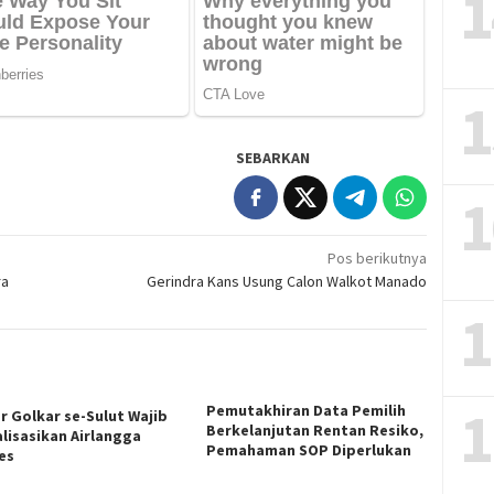
1
1
SEBARKAN
1
Pos berikutnya
ra
Gerindra Kans Usung Calon Walkot Manado
1
1
Pemutakhiran Data Pemilih
r Golkar se-Sulut Wajib
Berkelanjutan Rentan Resiko,
alisasikan Airlangga
Pemahaman SOP Diperlukan
es