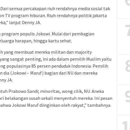
 Dari semua percakapan riuh rendahnya media sosial tak
TV program hiburan. Riuh rendahnya politik jakarta
ka,” lanjut Denny JA.
 program populis Jokowi. Mulai dari pembagian
eluarga harapan, hingga kartu sehat.
lah yang membuat mereka militan dan majority
ang sangat penting, ini ada dalam pemilih Muslim yaitu
ang populasinya 85 persen penduduk Indonesia. Pemilih
 dia (Jokowi – Maruf) bagian dari NU dan mereka
nny JA.
tuh Prabowo Sandi; minoritas, wong cilik, NU. Aneka
hari belakangan susah sekali menyentuh mereka. Ini pesan
 bahwa Jokowi Maruf diinginkan oleh rakyat,” tambahnya.
1