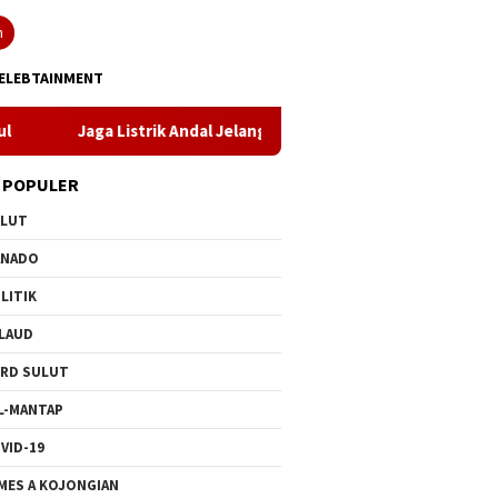
n
ELEBTAINMENT
strik Andal Jelang HUT ke-81 RI, PLN UP3 Tahuna Gelar Apel dan I
 POPULER
ULUT
ANADO
LITIK
LAUD
RD SULUT
L-MANTAP
VID-19
MES A KOJONGIAN