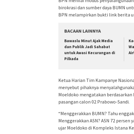
BPN menilai modus penyalahgunaan
birokrasi dan sumber daya BUMN unt
BPN melampirkan bukti link berita
BACAAN LAINNYA
Bawaslu Minut Ajak Media
Ka
dan Publik Jadi Sahabat
Wa
untuk Awasi Kecurangan di
Ai
Pilkada
Ketua Harian Tim Kampanye Nasiona
menyebut pihaknya menyalahgunakan
Moeldoko mengatakan berdasarkan ha
pasangan calon 02 Prabowo-Sandi.
“Menggerakkan BUMN? Tahu enggak (
Menggerakkan ASN? ASN 72 persen y
ujar Moeldoko di Kompleks Istana Kep