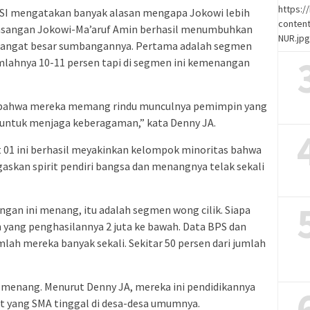
https:
LSI mengatakan banyak alasan mengapa Jokowi lebih
content
pasangan Jokowi-Ma’aruf Amin berhasil menumbuhkan
NUR.jp
 sangat besar sumbangannya. Pertama adalah segmen
lahnya 10-11 persen tapi di segmen ini kemenangan
a bahwa mereka memang rindu munculnya pemimpin yang
untuk menjaga keberagaman,” kata Denny JA.
 01 ini berhasil meyakinkan kelompok minoritas bahwa
skan spirit pendiri bangsa dan menangnya telak sekali
gan ini menang, itu adalah segmen wong cilik. Siapa
h yang penghasilannya 2 juta ke bawah. Data BPS dan
mlah mereka banyak sekali. Sekitar 50 persen dari jumlah
 menang. Menurut Denny JA, mereka ini pendidikannya
it yang SMA tinggal di desa-desa umumnya.