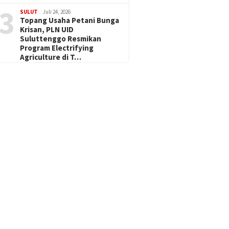
3
SULUT
Juli 24, 2026
Topang Usaha Petani Bunga
Krisan, PLN UID
Suluttenggo Resmikan
Program Electrifying
Agriculture di T…