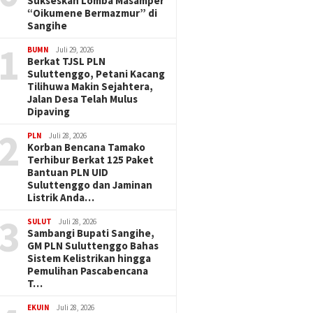
Sukseskan Lomba Masamper
“Oikumene Bermazmur” di
Sangihe
1
BUMN
Juli 29, 2026
Berkat TJSL PLN
Suluttenggo, Petani Kacang
Tilihuwa Makin Sejahtera,
Jalan Desa Telah Mulus
Dipaving
2
PLN
Juli 28, 2026
Korban Bencana Tamako
Terhibur Berkat 125 Paket
Bantuan PLN UID
Suluttenggo dan Jaminan
Listrik Anda…
3
SULUT
Juli 28, 2026
Sambangi Bupati Sangihe,
GM PLN Suluttenggo Bahas
Sistem Kelistrikan hingga
Pemulihan Pascabencana
T…
EKUIN
Juli 28, 2026