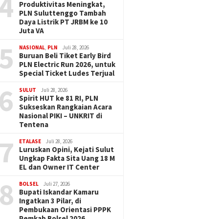
4
Produktivitas Meningkat,
PLN Suluttenggo Tambah
Daya Listrik PT JRBM ke 10
Juta VA
5
NASIONAL
,
PLN
Juli 28, 2026
Buruan Beli Tiket Early Bird
PLN Electric Run 2026, untuk
Special Ticket Ludes Terjual
6
SULUT
Juli 28, 2026
Spirit HUT ke 81 RI, PLN
Sukseskan Rangkaian Acara
Nasional PIKI – UNKRIT di
Tentena
7
ETALASE
Juli 28, 2026
Luruskan Opini, Kejati Sulut
Ungkap Fakta Sita Uang 18 M
EL dan Owner IT Center
8
BOLSEL
Juli 27, 2026
Bupati Iskandar Kamaru
Ingatkan 3 Pilar, di
Pembukaan Orientasi PPPK
Pemkab Bolsel 2026