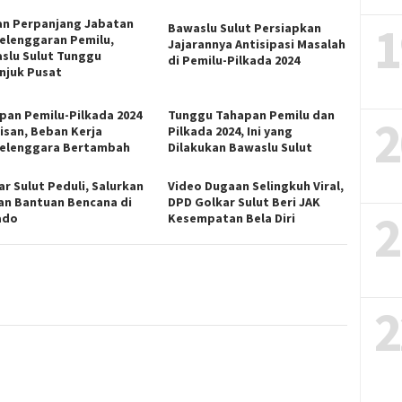
an Perpanjang Jabatan
1
Bawaslu Sulut Persiapkan
elenggaran Pemilu,
Jajarannya Antisipasi Masalah
slu Sulut Tunggu
di Pemilu-Pilkada 2024
njuk Pusat
pan Pemilu-Pilkada 2024
Tunggu Tahapan Pemilu dan
2
risan, Beban Kerja
Pilkada 2024, Ini yang
elenggara Bertambah
Dilakukan Bawaslu Sulut
ar Sulut Peduli, Salurkan
Video Dugaan Selingkuh Viral,
an Bantuan Bencana di
DPD Golkar Sulut Beri JAK
2
ado
Kesempatan Bela Diri
2