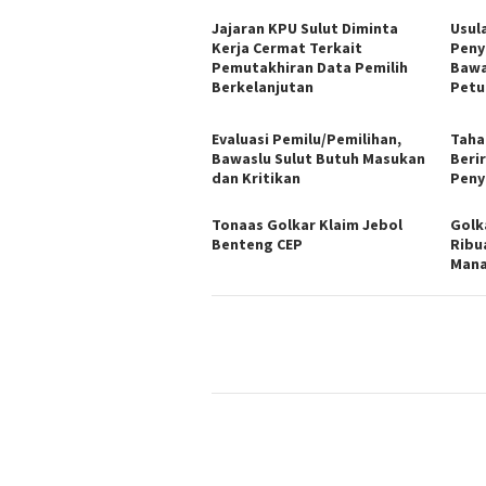
Jajaran KPU Sulut Diminta
Usul
Kerja Cermat Terkait
Peny
Pemutakhiran Data Pemilih
Bawa
Berkelanjutan
Petu
Evaluasi Pemilu/Pemilihan,
Taha
Bawaslu Sulut Butuh Masukan
Beri
dan Kritikan
Peny
Tonaas Golkar Klaim Jebol
Golk
Benteng CEP
Ribu
Man