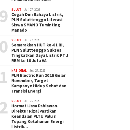
9
SULUT
Juli 27, 2026
Cegah Dini Bahaya Listrik,
PLN Suluttenggo Literasi
Siswa SMAN 3 Tuminting
Manado
0
SULUT
Juli 27, 2026
Semarakkan HUT ke-81 RI,
PLN Suluttenggo Sukses
Tingkatkan Daya Listrik PT J
RBM ke 10 Juta VA
1
NASIONAL
Juli 27, 2026
PLN Electric Run 2026 Gelar
November, Target
Kampanye Hidup Sehat dan
Transisi Energi
2
SULUT
Juli 25, 2026
Hormati Jasa Pahlawan,
Direktur Rizal Pastikan
Keandalan PLTU Palu 3
Topang Ketahanan Energi
Listrik…