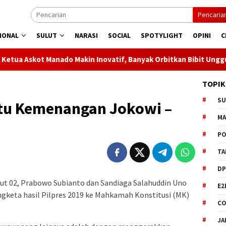
Pencaria
IONAL
SULUT
NARASI
SOCIAL
SPOTYLIGHT
OPINI
C
o Makin Inovatif, Banyak Orbitkan Bibit Unggul
Jaga Li
TOPIK
S
tu Kemenangan Jokowi –
M
PO
TA
DP
t 02, Prabowo Subianto dan Sandiaga Salahuddin Uno
E2
keta hasil Pilpres 2019 ke Mahkamah Konstitusi (MK)
CO
JA