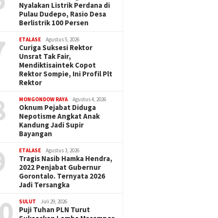
Nyalakan Listrik Perdana di
Pulau Dudepo, Rasio Desa
Berlistrik 100 Persen
7
ETALASE
Agustus 5, 2026
Curiga Suksesi Rektor
Unsrat Tak Fair,
Mendiktisaintek Copot
Rektor Sompie, Ini Profil Plt
Rektor
8
MONGONDOW RAYA
Agustus 4, 2026
Oknum Pejabat Diduga
Nepotisme Angkat Anak
Kandung Jadi Supir
Bayangan
9
ETALASE
Agustus 3, 2026
Tragis Nasib Hamka Hendra,
2022 Penjabat Gubernur
Gorontalo. Ternyata 2026
Jadi Tersangka
0
SULUT
Juli 29, 2026
Puji Tuhan PLN Turut