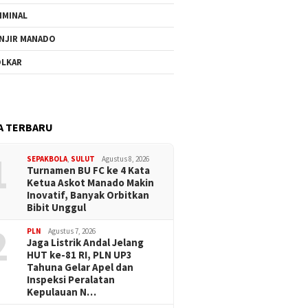
IMINAL
NJIR MANADO
LKAR
A TERBARU
1
SEPAKBOLA
,
SULUT
Agustus 8, 2026
Turnamen BU FC ke 4 Kata
Ketua Askot Manado Makin
Inovatif, Banyak Orbitkan
Bibit Unggul
2
PLN
Agustus 7, 2026
Jaga Listrik Andal Jelang
HUT ke-81 RI, PLN UP3
Tahuna Gelar Apel dan
Inspeksi Peralatan
Kepulauan N…