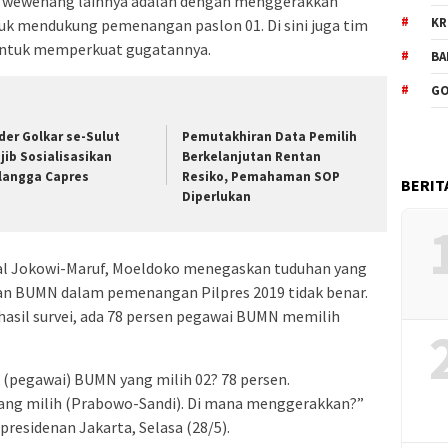
 wewenang lainnya adalah dengan menggerakkan
KR
uk mendukung pemenangan paslon 01. Di sini juga tim
 untuk memperkuat gugatannya.
BA
GO
der Golkar se-Sulut
Pemutakhiran Data Pemilih
jib Sosialisasikan
Berkelanjutan Rentan
rlangga Capres
Resiko, Pemahaman SOP
BERIT
Diperlukan
l Jokowi-Maruf, Moeldoko menegaskan tuduhan yang
 BUMN dalam pemenangan Pilpres 2019 tidak benar.
sil survei, ada 78 persen pegawai BUMN memilih
pegawai) BUMN yang milih 02? 78 persen.
ang milih (Prabowo-Sandi). Di mana menggerakkan?”
residenan Jakarta, Selasa (28/5).