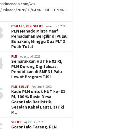
//harimanado.com/wp-
/uploads/2026/03/IKLAN-IDUL-FITRI-AN-
g
3
ETALASE
,
PLN
,
SULUT
Agustus 7, 2026
PLN Manado Minta Maaf
Pemadaman Bergilir di Pulau
Bunaken, Minggu Dua PLTD
Pulih Total
4
PLN
Agustus 6, 2026
Semarakkan HUT ke 81 RI,
PLN Dorong Digitalisasi
Pendidikan di SMPN1 Palu
Lewat Program TJSL
5
PLN
,
SULUT
Agustus 6, 2026
Kado PLN untuk HUT ke- 81
RI, 100 % Rasio Desa
Gorontalo Berlistrik,
Setelah Kabel Laut Listriki
P…
6
SULUT
Agustus 5, 2026
Gorontalo Terang. PLN