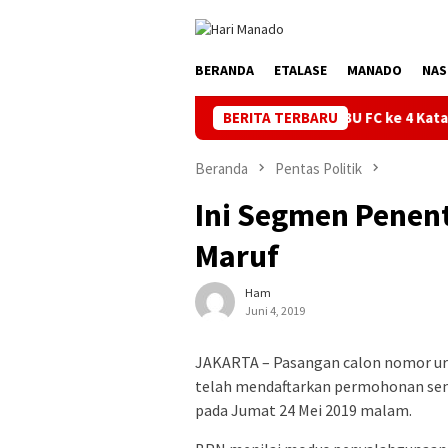
Loncat
ke
konten
BERANDA
ETALASE
MANADO
NAS
Turnamen BU FC ke 4 Kata Ketua Askot Manad
BERITA TERBARU
Beranda
Pentas Politik
Ini Segmen Penen
Maruf
Ham
Juni 4, 2019
JAKARTA – Pasangan calon nomor uru
telah mendaftarkan permohonan seng
pada Jumat 24 Mei 2019 malam.