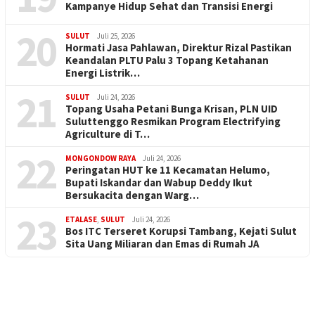
Kampanye Hidup Sehat dan Transisi Energi
20
SULUT
Juli 25, 2026
Hormati Jasa Pahlawan, Direktur Rizal Pastikan
Keandalan PLTU Palu 3 Topang Ketahanan
Energi Listrik…
21
SULUT
Juli 24, 2026
Topang Usaha Petani Bunga Krisan, PLN UID
Suluttenggo Resmikan Program Electrifying
Agriculture di T…
22
MONGONDOW RAYA
Juli 24, 2026
Peringatan HUT ke 11 Kecamatan Helumo,
Bupati Iskandar dan Wabup Deddy Ikut
Bersukacita dengan Warg…
23
ETALASE
,
SULUT
Juli 24, 2026
Bos ITC Terseret Korupsi Tambang, Kejati Sulut
Sita Uang Miliaran dan Emas di Rumah JA