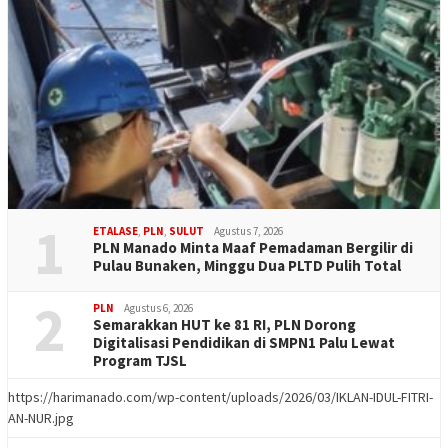
1
ETALASE
,
PLN
,
SULUT
Agustus 7, 2026
PLN Manado Minta Maaf Pemadaman Bergilir di
Pulau Bunaken, Minggu Dua PLTD Pulih Total
2
PLN
Agustus 6, 2026
Semarakkan HUT ke 81 RI, PLN Dorong
Digitalisasi Pendidikan di SMPN1 Palu Lewat
Program TJSL
https://harimanado.com/wp-content/uploads/2026/03/IKLAN-IDUL-FITRI-
AN-NUR.jpg