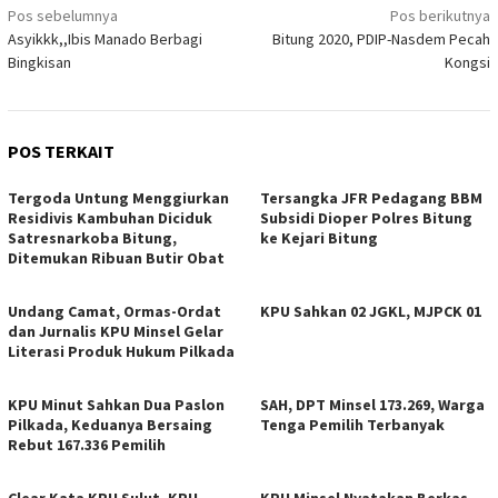
Navigasi
Pos sebelumnya
Pos berikutnya
Asyikkk,,Ibis Manado Berbagi
Bitung 2020, PDIP-Nasdem Pecah
pos
Bingkisan
Kongsi
POS TERKAIT
Tergoda Untung Menggiurkan
Tersangka JFR Pedagang BBM
Residivis Kambuhan Diciduk
Subsidi Dioper Polres Bitung
Satresnarkoba Bitung,
ke Kejari Bitung
Ditemukan Ribuan Butir Obat
Undang Camat, Ormas-Ordat
KPU Sahkan 02 JGKL, MJPCK 01
dan Jurnalis KPU Minsel Gelar
Literasi Produk Hukum Pilkada
KPU Minut Sahkan Dua Paslon
SAH, DPT Minsel 173.269, Warga
Pilkada, Keduanya Bersaing
Tenga Pemilih Terbanyak
Rebut 167.336 Pemilih
Clear Kata KPU Sulut, KPU
KPU Minsel Nyatakan Berkas