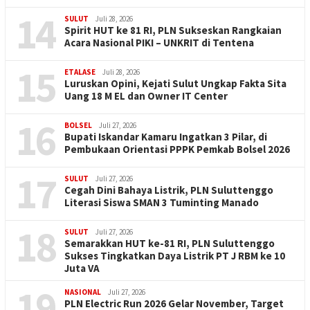
14
SULUT
Juli 28, 2026
Spirit HUT ke 81 RI, PLN Sukseskan Rangkaian
Acara Nasional PIKI – UNKRIT di Tentena
15
ETALASE
Juli 28, 2026
Luruskan Opini, Kejati Sulut Ungkap Fakta Sita
Uang 18 M EL dan Owner IT Center
16
BOLSEL
Juli 27, 2026
Bupati Iskandar Kamaru Ingatkan 3 Pilar, di
Pembukaan Orientasi PPPK Pemkab Bolsel 2026
17
SULUT
Juli 27, 2026
Cegah Dini Bahaya Listrik, PLN Suluttenggo
Literasi Siswa SMAN 3 Tuminting Manado
18
SULUT
Juli 27, 2026
Semarakkan HUT ke-81 RI, PLN Suluttenggo
Sukses Tingkatkan Daya Listrik PT J RBM ke 10
Juta VA
19
NASIONAL
Juli 27, 2026
PLN Electric Run 2026 Gelar November, Target