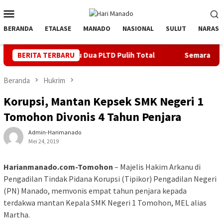
Loncat
Menu
ke
Mobile
konten
BERANDA
ETALASE
MANADO
NASIONAL
SULUT
NARASI
Minggu Dua PLTD Pulih Total
BERITA TERBARU
Semarakkan HUT ke 81 RI, PL
Beranda
Hukrim
Korupsi, Mantan Kepsek SMK Negeri 1
Tomohon Divonis 4 Tahun Penjara
Admin-Harimanado
Mei 24, 2019
Harianmanado.com-Tomohon
– Majelis Hakim Arkanu di
Pengadilan Tindak Pidana Korupsi (Tipikor) Pengadilan Negeri
(PN) Manado, memvonis empat tahun penjara kepada
terdakwa mantan Kepala SMK Negeri 1 Tomohon, MEL alias
Martha.