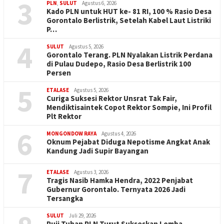
3
PLN
,
SULUT
Agustus 6, 2026
Kado PLN untuk HUT ke- 81 RI, 100 % Rasio Desa
Gorontalo Berlistrik, Setelah Kabel Laut Listriki
P…
4
SULUT
Agustus 5, 2026
Gorontalo Terang. PLN Nyalakan Listrik Perdana
di Pulau Dudepo, Rasio Desa Berlistrik 100
Persen
5
ETALASE
Agustus 5, 2026
Curiga Suksesi Rektor Unsrat Tak Fair,
Mendiktisaintek Copot Rektor Sompie, Ini Profil
Plt Rektor
6
MONGONDOW RAYA
Agustus 4, 2026
Oknum Pejabat Diduga Nepotisme Angkat Anak
Kandung Jadi Supir Bayangan
7
ETALASE
Agustus 3, 2026
Tragis Nasib Hamka Hendra, 2022 Penjabat
Gubernur Gorontalo. Ternyata 2026 Jadi
Tersangka
SULUT
Juli 29, 2026
Puji Tuhan PLN Turut Sukseskan Lomba