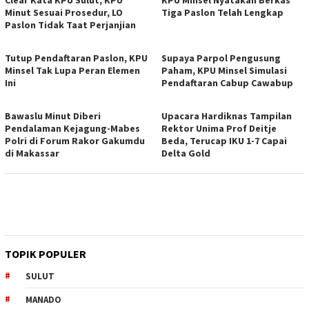
Minut Sesuai Prosedur, LO
Tiga Paslon Telah Lengkap
Paslon Tidak Taat Perjanjian
Tutup Pendaftaran Paslon, KPU
Supaya Parpol Pengusung
Minsel Tak Lupa Peran Elemen
Paham, KPU Minsel Simulasi
Ini
Pendaftaran Cabup Cawabup
Bawaslu Minut Diberi
Upacara Hardiknas Tampilan
Pendalaman Kejagung-Mabes
Rektor Unima Prof Deitje
Polri di Forum Rakor Gakumdu
Beda, Terucap IKU 1-7 Capai
di Makassar
Delta Gold
TOPIK POPULER
SULUT
MANADO