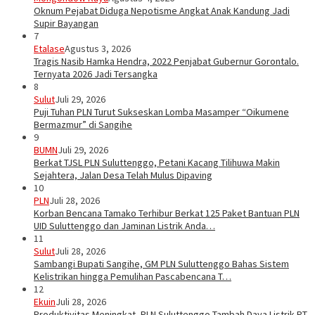
Oknum Pejabat Diduga Nepotisme Angkat Anak Kandung Jadi
Supir Bayangan
7
Etalase
Agustus 3, 2026
Tragis Nasib Hamka Hendra, 2022 Penjabat Gubernur Gorontalo.
Ternyata 2026 Jadi Tersangka
8
Sulut
Juli 29, 2026
Puji Tuhan PLN Turut Sukseskan Lomba Masamper “Oikumene
Bermazmur” di Sangihe
9
BUMN
Juli 29, 2026
Berkat TJSL PLN Suluttenggo, Petani Kacang Tilihuwa Makin
Sejahtera, Jalan Desa Telah Mulus Dipaving
10
PLN
Juli 28, 2026
Korban Bencana Tamako Terhibur Berkat 125 Paket Bantuan PLN
UID Suluttenggo dan Jaminan Listrik Anda…
11
Sulut
Juli 28, 2026
Sambangi Bupati Sangihe, GM PLN Suluttenggo Bahas Sistem
Kelistrikan hingga Pemulihan Pascabencana T…
12
Ekuin
Juli 28, 2026
Produktivitas Meningkat, PLN Suluttenggo Tambah Daya Listrik PT