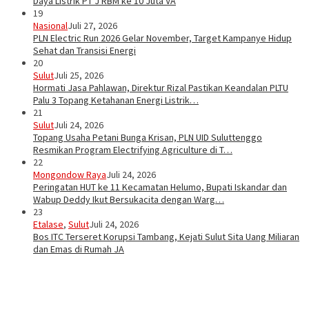
Daya Listrik PT J RBM ke 10 Juta VA
19
Nasional
Juli 27, 2026
PLN Electric Run 2026 Gelar November, Target Kampanye Hidup
Sehat dan Transisi Energi
20
Sulut
Juli 25, 2026
Hormati Jasa Pahlawan, Direktur Rizal Pastikan Keandalan PLTU
Palu 3 Topang Ketahanan Energi Listrik…
21
Sulut
Juli 24, 2026
Topang Usaha Petani Bunga Krisan, PLN UID Suluttenggo
Resmikan Program Electrifying Agriculture di T…
22
Mongondow Raya
Juli 24, 2026
Peringatan HUT ke 11 Kecamatan Helumo, Bupati Iskandar dan
Wabup Deddy Ikut Bersukacita dengan Warg…
23
Etalase
,
Sulut
Juli 24, 2026
Bos ITC Terseret Korupsi Tambang, Kejati Sulut Sita Uang Miliaran
dan Emas di Rumah JA