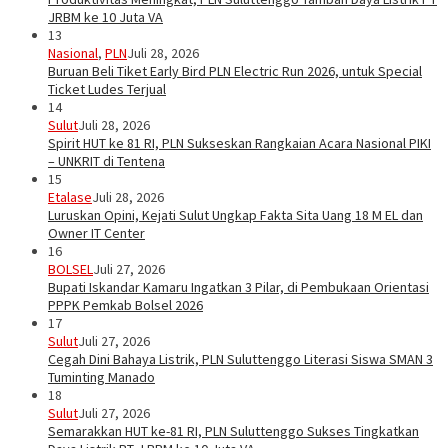
JRBM ke 10 Juta VA
13
Nasional
,
PLN
Juli 28, 2026
Buruan Beli Tiket Early Bird PLN Electric Run 2026, untuk Special
Ticket Ludes Terjual
14
Sulut
Juli 28, 2026
Spirit HUT ke 81 RI, PLN Sukseskan Rangkaian Acara Nasional PIKI
– UNKRIT di Tentena
15
Etalase
Juli 28, 2026
Luruskan Opini, Kejati Sulut Ungkap Fakta Sita Uang 18 M EL dan
Owner IT Center
16
BOLSEL
Juli 27, 2026
Bupati Iskandar Kamaru Ingatkan 3 Pilar, di Pembukaan Orientasi
PPPK Pemkab Bolsel 2026
17
Sulut
Juli 27, 2026
Cegah Dini Bahaya Listrik, PLN Suluttenggo Literasi Siswa SMAN 3
Tuminting Manado
18
Sulut
Juli 27, 2026
Semarakkan HUT ke-81 RI, PLN Suluttenggo Sukses Tingkatkan