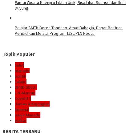
Pantai Wisata Khenjiro Liktim Unik, Bisa Lihat Sunrise dan Ikan
Duyung
Pelajar SMTK Berea Tondano Amat Bahagia, Dapat Bantuan
Pendidikan Melalui Program TJSL PLN Peduli
Topik Populer
sulut
manado
politik
Talaud
DPRD SULUT
E2L-Mantap
Covid-19
James A Kojongian
kriminal
Banjir Manado
golkar
BERITA TERBARU