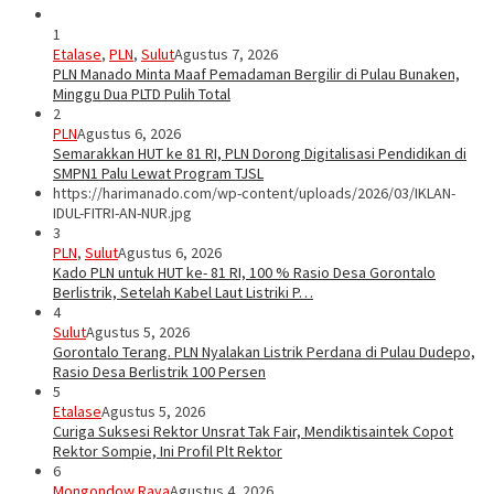
1
Etalase
,
PLN
,
Sulut
Agustus 7, 2026
PLN Manado Minta Maaf Pemadaman Bergilir di Pulau Bunaken,
Minggu Dua PLTD Pulih Total
2
PLN
Agustus 6, 2026
Semarakkan HUT ke 81 RI, PLN Dorong Digitalisasi Pendidikan di
SMPN1 Palu Lewat Program TJSL
https://harimanado.com/wp-content/uploads/2026/03/IKLAN-
IDUL-FITRI-AN-NUR.jpg
3
PLN
,
Sulut
Agustus 6, 2026
Kado PLN untuk HUT ke- 81 RI, 100 % Rasio Desa Gorontalo
Berlistrik, Setelah Kabel Laut Listriki P…
4
Sulut
Agustus 5, 2026
Gorontalo Terang. PLN Nyalakan Listrik Perdana di Pulau Dudepo,
Rasio Desa Berlistrik 100 Persen
5
Etalase
Agustus 5, 2026
Curiga Suksesi Rektor Unsrat Tak Fair, Mendiktisaintek Copot
Rektor Sompie, Ini Profil Plt Rektor
6
Mongondow Raya
Agustus 4, 2026