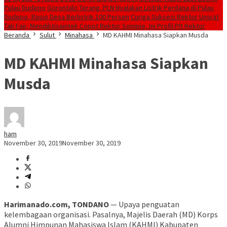
Pulau Dudepo
Gorontalo Terang. PLN Nyalakan Listrik Perdana di Pulau
Dudepo, Rasio Desa Berlistrik 100 Persen
Curiga Suksesi Rektor Unsrat
Tak Fair, Mendiktisaintek Copot Rektor Sompie, Ini Profil Plt Rektor
Beranda
Sulut
Minahasa
MD KAHMI Minahasa Siapkan Musda
MD KAHMI Minahasa Siapkan
Musda
ham
November 30, 2019
November 30, 2019
Harimanado.com, TONDANO
— Upaya penguatan
kelembagaan organisasi. Pasalnya, Majelis Daerah (MD) Korps
Alumni Himpunan Mahasiswa Islam (KAHMI) Kabupaten