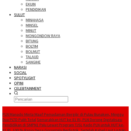
EKUIN
PENDIDIKAN
SULUT
MINAHASA
MINSEL
MINUT
MONGONDOW RAYA
BITUNG
BOLTIM
BOLMUT
TALAUD
SANGIHE
NARASI
SOCIAL
SPOTYLIGHT
OPINI
CELEBTAINMENT
BERITA TERBARU
PLN Manado Minta Maaf Pemadaman Bergilir di Pulau Bunaken, Minggu
Dua PLTD Pulih Total
Semarakkan HUT ke 81 RI, PLN Dorong Digitalisasi
Pendidikan di SMPN1 Palu Lewat Program TJSL
Kado PLN untuk HUT ke-
81 RI, 100 % Rasio Desa Gorontalo Berlistrik, Setelah Kabel Laut Listriki