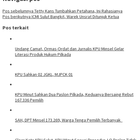
Pos sebelumnya
Tetty Kans Tumbahkan Petahana, Ini Rahasianya
Pos berikutnya
ICMI Sulut Bangkit, Warek Unsrat Ditunjuk Ketua
Pos terkait
Undang Camat, Ormas-Ordat dan Jurnalis KPU Minsel Gelar
Literasi Produk Hukum Pilkada
KPU Sahkan 02 JGKL, MJPCK 01
KPU Minut Sahkan Dua Paslon Pilkada, Keduanya Bersaing Rebut
167.336 Pemilih
SAH, DPT Minsel 173.269, Warga Tenga Pemilih Terbanyak
Clear Kata KPU Sulut, KPU Minut Sesuai Prosedur, LO Paslon Tidak