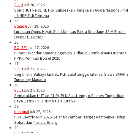
Sulut
Juli 28, 2026
Spirit HUT ke 81 RI, PLN Sukseskan Rangkaian Acara Nasional PIKI
– UNKRIT di Tentena
15
Etalase
Juli 28, 2026
Luruskan Opini, Kejati Sulut Ungkap Fakta Sita Uang 18 M EL dan
Owner IT Center
16
BOLSEL
Juli 27, 2026
Bupati Iskandar Kamaru Ingatkan 3 Pilar, di Pembukaan Orientasi
PPPK Pemkab Bolsel 2026
17
Sulut
Juli 27, 2026
Cegah Dini Bahaya Listrik, PLN Suluttenggo Literasi Siswa SMAN 3
Tuminting Manado
18
Sulut
Juli 27, 2026
Semarakkan HUT ke-81 RI, PLN Suluttenggo Sukses Tingkatkan
Daya Listrik PT J RBM ke 10 Juta VA
19
Nasional
Juli 27, 2026
PLN Electric Run 2026 Gelar November, Target Kampanye Hidup
Sehat dan Transisi Energi
20
Sulut
Juli 25, 2026