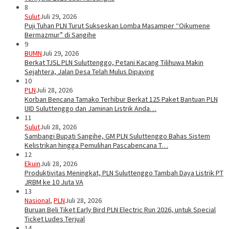
8
Sulut
Juli 29, 2026
Puji Tuhan PLN Turut Sukseskan Lomba Masamper “Oikumene
Bermazmur” di Sangihe
9
BUMN
Juli 29, 2026
Berkat TJSL PLN Suluttenggo, Petani Kacang Tilihuwa Makin
Sejahtera, Jalan Desa Telah Mulus Dipaving
10
PLN
Juli 28, 2026
Korban Bencana Tamako Terhibur Berkat 125 Paket Bantuan PLN
UID Suluttenggo dan Jaminan Listrik Anda…
11
Sulut
Juli 28, 2026
Sambangi Bupati Sangihe, GM PLN Suluttenggo Bahas Sistem
Kelistrikan hingga Pemulihan Pascabencana T…
12
Ekuin
Juli 28, 2026
Produktivitas Meningkat, PLN Suluttenggo Tambah Daya Listrik PT
JRBM ke 10 Juta VA
13
Nasional
,
PLN
Juli 28, 2026
Buruan Beli Tiket Early Bird PLN Electric Run 2026, untuk Special
Ticket Ludes Terjual
14