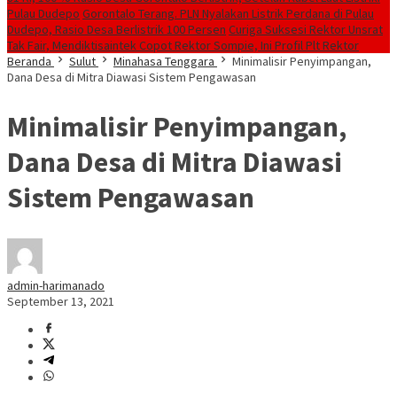
Pulau Dudepo
Gorontalo Terang. PLN Nyalakan Listrik Perdana di Pulau
Dudepo, Rasio Desa Berlistrik 100 Persen
Curiga Suksesi Rektor Unsrat
Tak Fair, Mendiktisaintek Copot Rektor Sompie, Ini Profil Plt Rektor
Beranda
Sulut
Minahasa Tenggara
Minimalisir Penyimpangan,
Dana Desa di Mitra Diawasi Sistem Pengawasan
Minimalisir Penyimpangan,
Dana Desa di Mitra Diawasi
Sistem Pengawasan
admin-harimanado
September 13, 2021