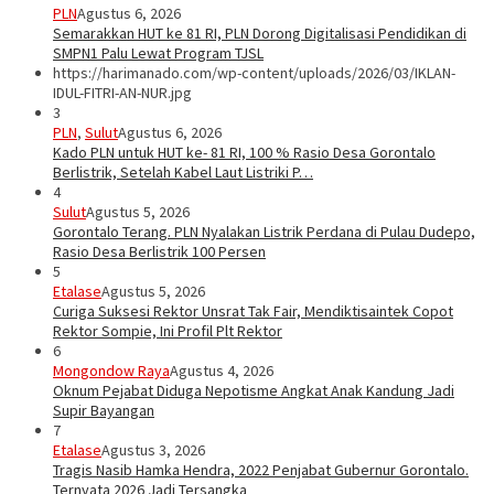
PLN
Agustus 6, 2026
Semarakkan HUT ke 81 RI, PLN Dorong Digitalisasi Pendidikan di
SMPN1 Palu Lewat Program TJSL
https://harimanado.com/wp-content/uploads/2026/03/IKLAN-
IDUL-FITRI-AN-NUR.jpg
3
PLN
,
Sulut
Agustus 6, 2026
Kado PLN untuk HUT ke- 81 RI, 100 % Rasio Desa Gorontalo
Berlistrik, Setelah Kabel Laut Listriki P…
4
Sulut
Agustus 5, 2026
Gorontalo Terang. PLN Nyalakan Listrik Perdana di Pulau Dudepo,
Rasio Desa Berlistrik 100 Persen
5
Etalase
Agustus 5, 2026
Curiga Suksesi Rektor Unsrat Tak Fair, Mendiktisaintek Copot
Rektor Sompie, Ini Profil Plt Rektor
6
Mongondow Raya
Agustus 4, 2026
Oknum Pejabat Diduga Nepotisme Angkat Anak Kandung Jadi
Supir Bayangan
7
Etalase
Agustus 3, 2026
Tragis Nasib Hamka Hendra, 2022 Penjabat Gubernur Gorontalo.
Ternyata 2026 Jadi Tersangka