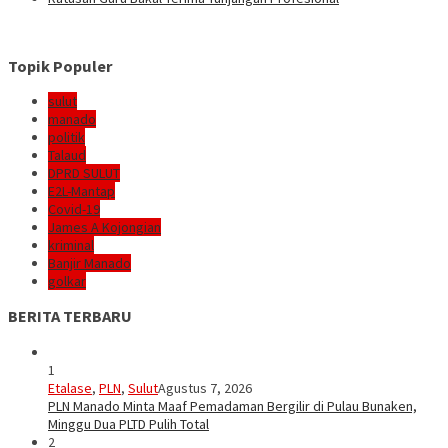
Topik Populer
sulut
manado
politik
Talaud
DPRD SULUT
E2L-Mantap
Covid-19
James A Kojongian
kriminal
Banjir Manado
golkar
BERITA TERBARU
1
Etalase
,
PLN
,
Sulut
Agustus 7, 2026
PLN Manado Minta Maaf Pemadaman Bergilir di Pulau Bunaken,
Minggu Dua PLTD Pulih Total
2