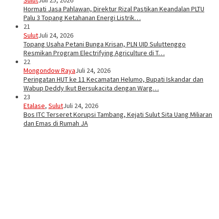
Hormati Jasa Pahlawan, Direktur Rizal Pastikan Keandalan PLTU
Palu 3 Topang Ketahanan Energi Listrik…
21
Sulut
Juli 24, 2026
Topang Usaha Petani Bunga Krisan, PLN UID Suluttenggo
Resmikan Program Electrifying Agriculture di T…
22
Mongondow Raya
Juli 24, 2026
Peringatan HUT ke 11 Kecamatan Helumo, Bupati Iskandar dan
Wabup Deddy Ikut Bersukacita dengan Warg…
23
Etalase
,
Sulut
Juli 24, 2026
Bos ITC Terseret Korupsi Tambang, Kejati Sulut Sita Uang Miliaran
dan Emas di Rumah JA