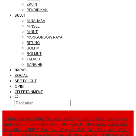
EKUIN
PENDIDIKAN
SULUT
MINAHASA
MINSEL
MINUT
MONGONDOW RAYA
BITUNG
BOLTIM
BOLMUT
TALAUD
SANGIHE
NARASI
SOCIAL
SPOTYLIGHT
OPINI
CELEBTAINMENT
BERITA TERBARU
PLN Manado Minta Maaf Pemadaman Bergilir di Pulau Bunaken, Minggu
Dua PLTD Pulih Total
Semarakkan HUT ke 81 RI, PLN Dorong Digitalisasi
Pendidikan di SMPN1 Palu Lewat Program TJSL
Kado PLN untuk HUT ke-
81 RI, 100 % Rasio Desa Gorontalo Berlistrik, Setelah Kabel Laut Listriki