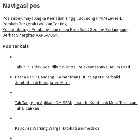
Navigasi pos
Pos sebelumnya
Angka Kematian Tinggi, Bolmong PPKM Level 4,
Pemkab Bergerak Lakukan Testing
Pos berikutnya
Pembangunan di Ibu Kota Sulut Sedang Berlangsung
Berkat Sinergitas AARS-ODSK
Pos terkait
Tahun Ini Tidak Ada Pilhut di Mitra! Pelaksanaannya Belum Pasti
Pasca Banjir Bandang, Kementrian PUPR Segera Perbaiki
Jembatan di Kabupaten Mitra
Tak Tanggapi Aplikasi OM-SPAN, Insentif Kumtua di Mitra Terancam
Tak Dicairkan
Kapolres Warning Warga Hati-hati Bermedsos