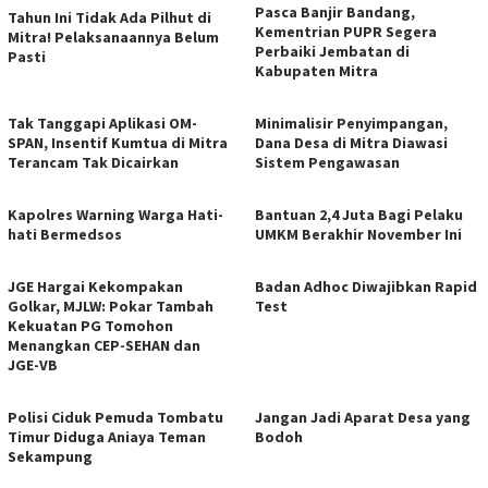
Pasca Banjir Bandang,
Tahun Ini Tidak Ada Pilhut di
Kementrian PUPR Segera
Mitra! Pelaksanaannya Belum
Perbaiki Jembatan di
Pasti
Kabupaten Mitra
Tak Tanggapi Aplikasi OM-
Minimalisir Penyimpangan,
SPAN, Insentif Kumtua di Mitra
Dana Desa di Mitra Diawasi
Terancam Tak Dicairkan
Sistem Pengawasan
Kapolres Warning Warga Hati-
Bantuan 2,4 Juta Bagi Pelaku
hati Bermedsos
UMKM Berakhir November Ini
JGE Hargai Kekompakan
Badan Adhoc Diwajibkan Rapid
Golkar, MJLW: Pokar Tambah
Test
Kekuatan PG Tomohon
Menangkan CEP-SEHAN dan
JGE-VB
Polisi Ciduk Pemuda Tombatu
Jangan Jadi Aparat Desa yang
Timur Diduga Aniaya Teman
Bodoh
Sekampung