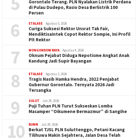
5
Gorontalo Terang. PLN Nyalakan Listrik Perdana
di Pulau Dudepo, Rasio Desa Berlistrik 100
Persen
6
ETALASE
Agustus 5, 2026
Curiga Suksesi Rektor Unsrat Tak Fair,
Mendiktisaintek Copot Rektor Sompie, Ini Profil
Plt Rektor
7
MONGONDOW RAYA
Agustus 4, 2026
Oknum Pejabat Diduga Nepotisme Angkat Anak
Kandung Jadi Supir Bayangan
8
ETALASE
Agustus 3, 2026
Tragis Nasib Hamka Hendra, 2022 Penjabat
Gubernur Gorontalo. Ternyata 2026 Jadi
Tersangka
9
SULUT
Juli 29, 2026
Puji Tuhan PLN Turut Sukseskan Lomba
Masamper “Oikumene Bermazmur” di Sangihe
10
BUMN
Juli 29, 2026
Berkat TJSL PLN Suluttenggo, Petani Kacang
Tilihuwa Makin Sejahtera, Jalan Desa Telah