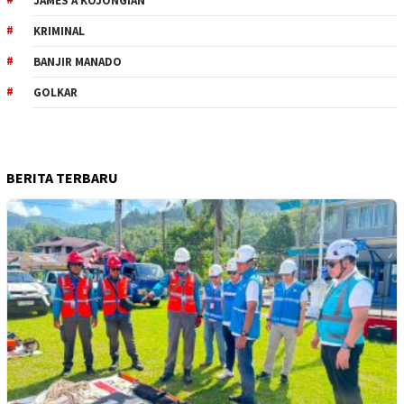
JAMES A KOJONGIAN
KRIMINAL
BANJIR MANADO
GOLKAR
BERITA TERBARU