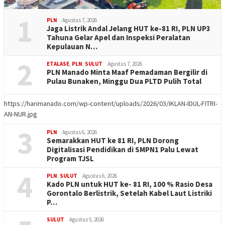
1
PLN
Agustus 7, 2026
Jaga Listrik Andal Jelang HUT ke-81 RI, PLN UP3
Tahuna Gelar Apel dan Inspeksi Peralatan
Kepulauan N…
2
ETALASE
,
PLN
,
SULUT
Agustus 7, 2026
PLN Manado Minta Maaf Pemadaman Bergilir di
Pulau Bunaken, Minggu Dua PLTD Pulih Total
https://harimanado.com/wp-content/uploads/2026/03/IKLAN-IDUL-FITRI-
AN-NUR.jpg
3
PLN
Agustus 6, 2026
Semarakkan HUT ke 81 RI, PLN Dorong
Digitalisasi Pendidikan di SMPN1 Palu Lewat
Program TJSL
4
PLN
,
SULUT
Agustus 6, 2026
Kado PLN untuk HUT ke- 81 RI, 100 % Rasio Desa
Gorontalo Berlistrik, Setelah Kabel Laut Listriki
P…
SULUT
Agustus 5, 2026