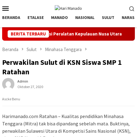
Loncat
Menu
ke
Mobile
konten
BERANDA
ETALASE
MANADO
NASIONAL
SULUT
NARASI
 dan Inspeksi Peralatan Kepulauan Nusa Utara
BERITA TERBARU
PLN Manado
Beranda
Sulut
Minahasa Tenggara
Perwakilan Sulut di KSN Siswa SMP 1
Ratahan
Admin
Oktober 27, 2020
Ascke Benu
Harimanado.com Ratahan – Kualitas pendidikan Minahasa
Tenggara (Mitra) tak bisa dipandang sebelah mata. Buktinya,
perwakilan Sulawesi Utara di Kompetisi Sains Nasional (KSN),