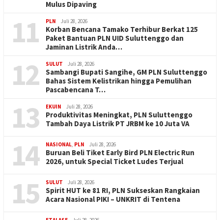
Mulus Dipaving
11
PLN
Juli 28, 2026
Korban Bencana Tamako Terhibur Berkat 125
Paket Bantuan PLN UID Suluttenggo dan
Jaminan Listrik Anda…
12
SULUT
Juli 28, 2026
Sambangi Bupati Sangihe, GM PLN Suluttenggo
Bahas Sistem Kelistrikan hingga Pemulihan
Pascabencana T…
13
EKUIN
Juli 28, 2026
Produktivitas Meningkat, PLN Suluttenggo
Tambah Daya Listrik PT JRBM ke 10 Juta VA
14
NASIONAL
,
PLN
Juli 28, 2026
Buruan Beli Tiket Early Bird PLN Electric Run
2026, untuk Special Ticket Ludes Terjual
15
SULUT
Juli 28, 2026
Spirit HUT ke 81 RI, PLN Sukseskan Rangkaian
Acara Nasional PIKI – UNKRIT di Tentena