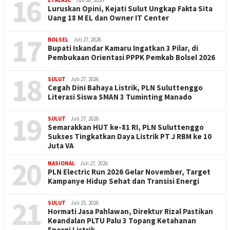
16
ETALASE
Juli 28, 2026
Luruskan Opini, Kejati Sulut Ungkap Fakta Sita
Uang 18 M EL dan Owner IT Center
17
BOLSEL
Juli 27, 2026
Bupati Iskandar Kamaru Ingatkan 3 Pilar, di
Pembukaan Orientasi PPPK Pemkab Bolsel 2026
18
SULUT
Juli 27, 2026
Cegah Dini Bahaya Listrik, PLN Suluttenggo
Literasi Siswa SMAN 3 Tuminting Manado
19
SULUT
Juli 27, 2026
Semarakkan HUT ke-81 RI, PLN Suluttenggo
Sukses Tingkatkan Daya Listrik PT J RBM ke 10
Juta VA
20
NASIONAL
Juli 27, 2026
PLN Electric Run 2026 Gelar November, Target
Kampanye Hidup Sehat dan Transisi Energi
21
SULUT
Juli 25, 2026
Hormati Jasa Pahlawan, Direktur Rizal Pastikan
Keandalan PLTU Palu 3 Topang Ketahanan
Energi Listrik…