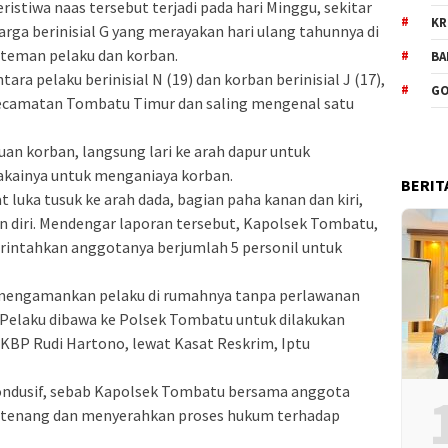
ristiwa naas tersebut terjadi pada hari Minggu, sekitar
KR
arga berinisial G yang merayakan hari ulang tahunnya di
teman pelaku dan korban.
BA
ntara pelaku berinisial N (19) dan korban berinisial J (17),
GO
Kecamatan Tombatu Timur dan saling mengenal satu
uan korban, langsung lari ke arah dapur untuk
akainya untuk menganiaya korban.
BERIT
uka tusuk ke arah dada, bagian paha kanan dan kiri,
n diri. Mendengar laporan tersebut, Kapolsek Tombatu,
rintahkan anggotanya berjumlah 5 personil untuk
mengamankan pelaku di rumahnya tanpa perlawanan
ya Pelaku dibawa ke Polsek Tombatu untuk dilakukan
AKBP Rudi Hartono, lewat Kasat Reskrim, Iptu
kondusif, sebab Kapolsek Tombatu bersama anggota
 tenang dan menyerahkan proses hukum terhadap