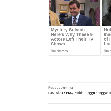
Navigasi
Pos sebelumnya
Hasil Akhir CPNS, Panitia Tunggu Sanggaha
pos