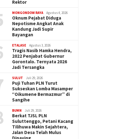
Rektor
5
MONGONDOW RAYA
Agustus 4, 2026
Oknum Pejabat Diduga
Nepotisme Angkat Anak
Kandung Jadi Supir
Bayangan
6
ETALASE
Agustus 3, 2026
Tragis Nasib Hamka Hendra,
2022 Penjabat Gubernur
Gorontalo. Ternyata 2026
Jadi Tersangka
7
SULUT
Juli 29, 2026
Puji Tuhan PLN Turut
Sukseskan Lomba Masamper
“Oikumene Bermazmur” di
Sangihe
8
BUMN
Juli 29, 2026
Berkat TJSL PLN
Suluttenggo, Petani Kacang
Tilihuwa Makin Sejahtera,
Jalan Desa Telah Mulus
Dipaving