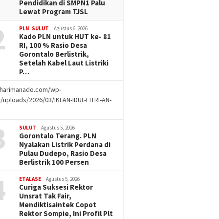
Pendidikan di SMPN1 Palu
Lewat Program TJSL
2
PLN
,
SULUT
Agustus 6, 2026
Kado PLN untuk HUT ke- 81
RI, 100 % Rasio Desa
Gorontalo Berlistrik,
Setelah Kabel Laut Listriki
P…
//harimanado.com/wp-
/uploads/2026/03/IKLAN-IDUL-FITRI-AN-
g
3
SULUT
Agustus 5, 2026
Gorontalo Terang. PLN
Nyalakan Listrik Perdana di
Pulau Dudepo, Rasio Desa
Berlistrik 100 Persen
4
ETALASE
Agustus 5, 2026
Curiga Suksesi Rektor
Unsrat Tak Fair,
Mendiktisaintek Copot
Rektor Sompie, Ini Profil Plt