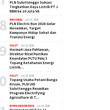
PLN Suluttenggo Sukses
Tingkatkan Daya Listrik PT J
RBM ke 10 Juta VA
8
NASIONAL
Juli 27, 2026
PLN Electric Run 2026 Gelar
November, Target
Kampanye Hidup Sehat dan
Transisi Energi
9
SULUT
Juli 25, 2026
Hormati Jasa Pahlawan,
Direktur Rizal Pastikan
Keandalan PLTU Palu 3
Topang Ketahanan Energi
Listrik…
0
SULUT
Juli 24, 2026
Topang Usaha Petani Bunga
Krisan, PLN UID
Suluttenggo Resmikan
Program Electrifying
Agriculture di T…
MONGONDOW RAYA
Juli 24, 2026
Peringatan HUT ke 11