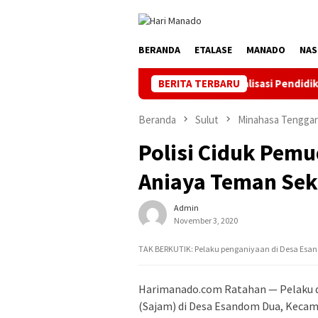
Loncat
ke
konten
BERANDA
ETALASE
MANADO
NAS
 HUT ke 81 RI, PLN Dorong Digitalisasi Pendidikan di SMPN1 Pal
BERITA TERBARU
Beranda
Sulut
Minahasa Tenggar
Polisi Ciduk Pem
Aniaya Teman Se
Admin
November 3, 2020
TAK BERKUTIK: Pelaku penganiyaan di Desa Esand
Harimanado.com Ratahan — Pelaku 
(Sajam) di Desa Esandom Dua, Kecam