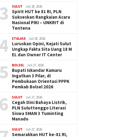
3
SULUT
Juli 28, 2026
Spirit HUT ke 81 RI, PLN
Sukseskan Rangkaian Acara
Nasional PIKI – UNKRIT di
Tentena
4
ETALASE
Juli 28, 2026
Luruskan Opini, Kejati Sulut
Ungkap Fakta Sita Uang 18 M
EL dan Owner IT Center
5
BOLSEL
Juli 27, 2026
Bupati Iskandar Kamaru
Ingatkan 3 Pilar, di
Pembukaan Orientasi PPPK
Pemkab Bolsel 2026
6
SULUT
Juli 27, 2026
Cegah Dini Bahaya Listrik,
PLN Suluttenggo Literasi
Siswa SMAN 3 Tuminting
Manado
7
SULUT
Juli 27, 2026
Semarakkan HUT ke-81 RI,