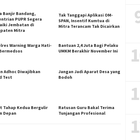
a Banjir Bandang,
Tak Tanggapi Aplikasi OM-
ntrian PUPR Segera
SPAN, Insentif Kumtua di
aiki Jembatan di
Mitra Terancam Tak Dicairkan
paten Mitra
lres Warning Warga Hati-
Bantuan 2,4 Juta Bagi Pelaku
1
 Bermedsos
UMKM Berakhir November Ini
n Adhoc Diwajibkan
Jangan Jadi Aparat Desa yang
d Test
Bodoh
1
ut Tahap Kedua Bergulir
Ratusan Guru Bakal Terima
n Depan
Tunjangan Profesional
1