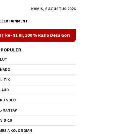
KAMIS, 6 AGUSTUS 2026
ELEBTAINMENT
 Rasio Desa Gorontalo Berlistrik, Setelah Kabel Laut Listriki Pu
 POPULER
ULUT
ANADO
LITIK
LAUD
RD SULUT
L-MANTAP
VID-19
MES A KOJONGIAN