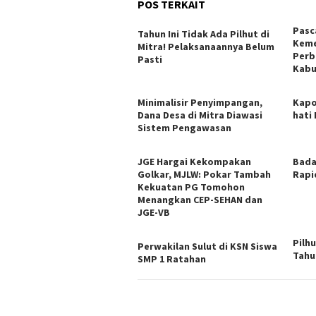
POS TERKAIT
Pasc
Tahun Ini Tidak Ada Pilhut di
Keme
Mitra! Pelaksanaannya Belum
Perb
Pasti
Kabu
Minimalisir Penyimpangan,
Kapo
Dana Desa di Mitra Diawasi
hati
Sistem Pengawasan
JGE Hargai Kekompakan
Bada
Golkar, MJLW: Pokar Tambah
Rapi
Kekuatan PG Tomohon
Menangkan CEP-SEHAN dan
JGE-VB
Pilh
Perwakilan Sulut di KSN Siswa
Tahu
SMP 1 Ratahan