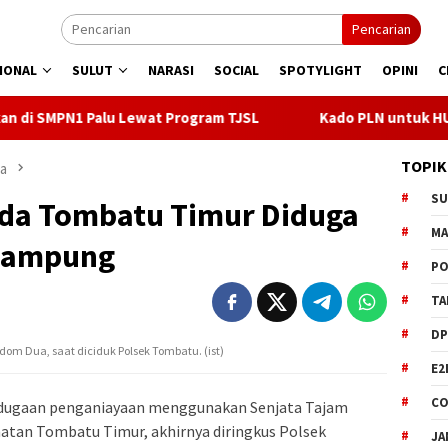
Pencarian
IONAL
SULUT
NARASI
SOCIAL
SPOTYLIGHT
OPINI
C
u Lewat Program TJSL
Kado PLN untuk HUT ke- 81 RI, 100 %
TOPIK
a
S
uda Tombatu Timur Diduga
M
kampung
PO
TA
DP
om Dua, saat diciduk Polsek Tombatu. (ist)
E2
CO
dugaan penganiayaan menggunakan Senjata Tajam
atan Tombatu Timur, akhirnya diringkus Polsek
JA