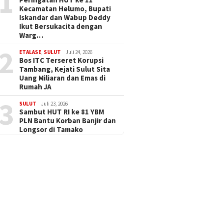
1
Kecamatan Helumo, Bupati
Iskandar dan Wabup Deddy
Ikut Bersukacita dengan
Warg…
2
ETALASE
,
SULUT
Juli 24, 2026
Bos ITC Terseret Korupsi
Tambang, Kejati Sulut Sita
Uang Miliaran dan Emas di
Rumah JA
3
SULUT
Juli 23, 2026
Sambut HUT RI ke 81 YBM
PLN Bantu Korban Banjir dan
Longsor di Tamako