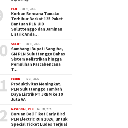
9
PLN
Juli 28, 2026
Korban Bencana Tamako
Terhibur Berkat 125 Paket
Bantuan PLN UID
Suluttenggo dan Jaminan
Listrik Anda…
0
SULUT
Juli 28, 2026
Sambangi Bupati Sangihe,
GM PLN Suluttenggo Bahas
Sistem Kelistrikan hingga
Pemulihan Pascabencana
T…
1
EKUIN
Juli 28, 2026
Produktivitas Meningkat,
PLN Suluttenggo Tambah
Daya Listrik PT JRBM ke 10
Juta VA
2
NASIONAL
,
PLN
Juli 28, 2026
Buruan Beli Tiket Early Bird
PLN Electric Run 2026, untuk
Special Ticket Ludes Terjual