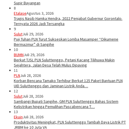
Supir Bayangan
8
Etalase
Agustus 3, 2026
Tragis Nasib Hamka Hendra, 2022 Penjabat Gubernur Gorontalo.
Ternyata 2026 Jadi Tersangka
9
Sulut
Juli 29, 2026
Puji Tuhan PLN Turut Sukseskan Lomba Masamper “Oikumene
Bermazmur” di Sangihe
10
BUMN
Juli 29, 2026
Berkat TJSL PLN Suluttenggo, Petani Kacang Tilihuwa Makin
Sejahtera, Jalan Desa Telah Mulus Dipaving
11
PLN
Juli 28, 2026
Korban Bencana Tamako Terhibur Berkat 125 Paket Bantuan PLN
UID Suluttenggo dan Jaminan Listrik Anda…
12
Sulut
Juli 28, 2026
Sambangi Bupati Sangihe, GM PLN Suluttenggo Bahas Sistem
Kelistrikan hingga Pemulihan Pascabencana T…
13
Ekuin
Juli 28, 2026
Produktivitas Meningkat, PLN Suluttenggo Tambah Daya Listrik PT
JRBM ke 10 Juta VA