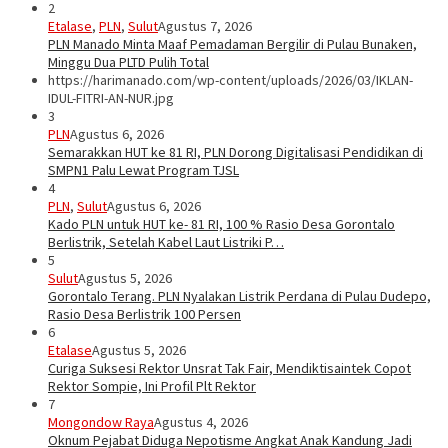
2
Etalase
,
PLN
,
Sulut
Agustus 7, 2026
PLN Manado Minta Maaf Pemadaman Bergilir di Pulau Bunaken,
Minggu Dua PLTD Pulih Total
https://harimanado.com/wp-content/uploads/2026/03/IKLAN-
IDUL-FITRI-AN-NUR.jpg
3
PLN
Agustus 6, 2026
Semarakkan HUT ke 81 RI, PLN Dorong Digitalisasi Pendidikan di
SMPN1 Palu Lewat Program TJSL
4
PLN
,
Sulut
Agustus 6, 2026
Kado PLN untuk HUT ke- 81 RI, 100 % Rasio Desa Gorontalo
Berlistrik, Setelah Kabel Laut Listriki P…
5
Sulut
Agustus 5, 2026
Gorontalo Terang. PLN Nyalakan Listrik Perdana di Pulau Dudepo,
Rasio Desa Berlistrik 100 Persen
6
Etalase
Agustus 5, 2026
Curiga Suksesi Rektor Unsrat Tak Fair, Mendiktisaintek Copot
Rektor Sompie, Ini Profil Plt Rektor
7
Mongondow Raya
Agustus 4, 2026
Oknum Pejabat Diduga Nepotisme Angkat Anak Kandung Jadi