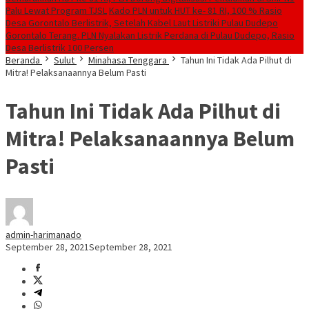
Palu Lewat Program TJSL
Kado PLN untuk HUT ke- 81 RI, 100 % Rasio
Desa Gorontalo Berlistrik, Setelah Kabel Laut Listriki Pulau Dudepo
Gorontalo Terang. PLN Nyalakan Listrik Perdana di Pulau Dudepo, Rasio
Desa Berlistrik 100 Persen
Beranda
Sulut
Minahasa Tenggara
Tahun Ini Tidak Ada Pilhut di
Mitra! Pelaksanaannya Belum Pasti
Tahun Ini Tidak Ada Pilhut di
Mitra! Pelaksanaannya Belum
Pasti
admin-harimanado
September 28, 2021
September 28, 2021