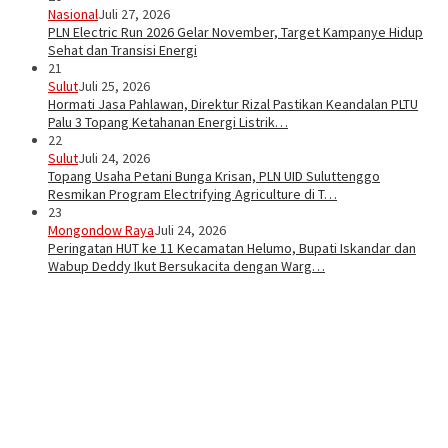
Nasional
Juli 27, 2026
PLN Electric Run 2026 Gelar November, Target Kampanye Hidup
Sehat dan Transisi Energi
21
Sulut
Juli 25, 2026
Hormati Jasa Pahlawan, Direktur Rizal Pastikan Keandalan PLTU
Palu 3 Topang Ketahanan Energi Listrik…
22
Sulut
Juli 24, 2026
Topang Usaha Petani Bunga Krisan, PLN UID Suluttenggo
Resmikan Program Electrifying Agriculture di T…
23
Mongondow Raya
Juli 24, 2026
Peringatan HUT ke 11 Kecamatan Helumo, Bupati Iskandar dan
Wabup Deddy Ikut Bersukacita dengan Warg…