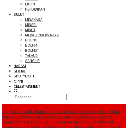
EKUIN
PENDIDIKAN
SULUT
MINAHASA
MINSEL
MINUT
MONGONDOW RAYA
BITUNG
BOLTIM
BOLMUT
TALAUD
SANGIHE
NARASI
SOCIAL
SPOTYLIGHT
OPINI
CELEBTAINMENT
BERITA TERBARU
Jaga Listrik Andal Jelang HUT ke-81 RI, PLN UP3 Tahuna Gelar Apel dan
Inspeksi Peralatan Kepulauan Nusa Utara
PLN Manado Minta Maaf
Pemadaman Bergilir di Pulau Bunaken, Minggu Dua PLTD Pulih Total
Semarakkan HUT ke 81 RI, PLN Dorong Digitalisasi Pendidikan di SMPN1