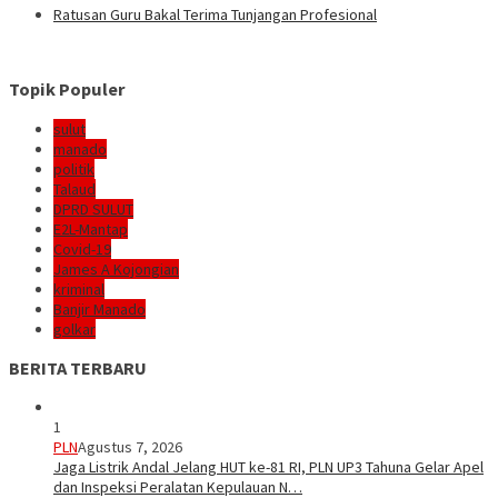
Ratusan Guru Bakal Terima Tunjangan Profesional
Topik Populer
sulut
manado
politik
Talaud
DPRD SULUT
E2L-Mantap
Covid-19
James A Kojongian
kriminal
Banjir Manado
golkar
BERITA TERBARU
1
PLN
Agustus 7, 2026
Jaga Listrik Andal Jelang HUT ke-81 RI, PLN UP3 Tahuna Gelar Apel
dan Inspeksi Peralatan Kepulauan N…