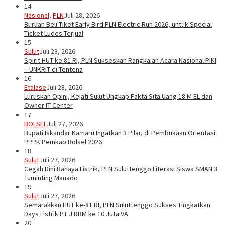
14
Nasional
,
PLN
Juli 28, 2026
Buruan Beli Tiket Early Bird PLN Electric Run 2026, untuk Special
Ticket Ludes Terjual
15
Sulut
Juli 28, 2026
Spirit HUT ke 81 RI, PLN Sukseskan Rangkaian Acara Nasional PIKI
– UNKRIT di Tentena
16
Etalase
Juli 28, 2026
Luruskan Opini, Kejati Sulut Ungkap Fakta Sita Uang 18 M EL dan
Owner IT Center
17
BOLSEL
Juli 27, 2026
Bupati Iskandar Kamaru Ingatkan 3 Pilar, di Pembukaan Orientasi
PPPK Pemkab Bolsel 2026
18
Sulut
Juli 27, 2026
Cegah Dini Bahaya Listrik, PLN Suluttenggo Literasi Siswa SMAN 3
Tuminting Manado
19
Sulut
Juli 27, 2026
Semarakkan HUT ke-81 RI, PLN Suluttenggo Sukses Tingkatkan
Daya Listrik PT J RBM ke 10 Juta VA
20