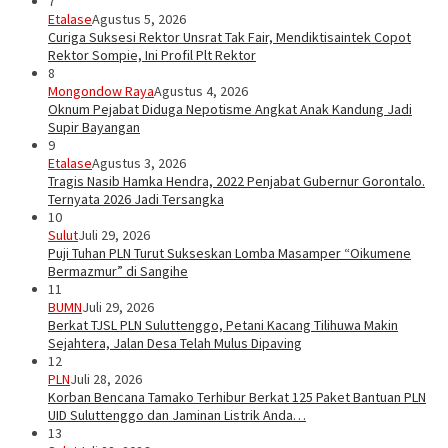
7
Etalase
Agustus 5, 2026
Curiga Suksesi Rektor Unsrat Tak Fair, Mendiktisaintek Copot
Rektor Sompie, Ini Profil Plt Rektor
8
Mongondow Raya
Agustus 4, 2026
Oknum Pejabat Diduga Nepotisme Angkat Anak Kandung Jadi
Supir Bayangan
9
Etalase
Agustus 3, 2026
Tragis Nasib Hamka Hendra, 2022 Penjabat Gubernur Gorontalo.
Ternyata 2026 Jadi Tersangka
10
Sulut
Juli 29, 2026
Puji Tuhan PLN Turut Sukseskan Lomba Masamper “Oikumene
Bermazmur” di Sangihe
11
BUMN
Juli 29, 2026
Berkat TJSL PLN Suluttenggo, Petani Kacang Tilihuwa Makin
Sejahtera, Jalan Desa Telah Mulus Dipaving
12
PLN
Juli 28, 2026
Korban Bencana Tamako Terhibur Berkat 125 Paket Bantuan PLN
UID Suluttenggo dan Jaminan Listrik Anda…
13