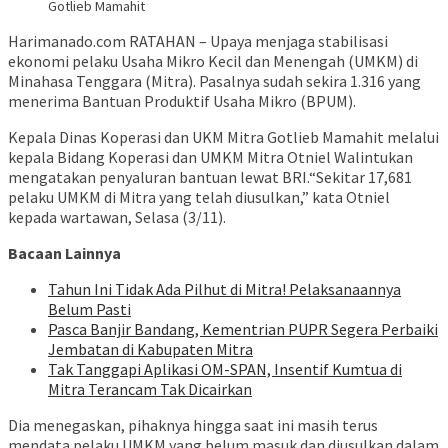
Gotlieb Mamahit
Harimanado.com RATAHAN – Upaya menjaga stabilisasi
ekonomi pelaku Usaha Mikro Kecil dan Menengah (UMKM) di
Minahasa Tenggara (Mitra). Pasalnya sudah sekira 1.316 yang
menerima Bantuan Produktif Usaha Mikro (BPUM).
Kepala Dinas Koperasi dan UKM Mitra Gotlieb Mamahit melalui
kepala Bidang Koperasi dan UMKM Mitra Otniel Walintukan
mengatakan penyaluran bantuan lewat BRI.“Sekitar 17,681
pelaku UMKM di Mitra yang telah diusulkan,” kata Otniel
kepada wartawan, Selasa (3/11).
Bacaan Lainnya
Tahun Ini Tidak Ada Pilhut di Mitra! Pelaksanaannya
Belum Pasti
Pasca Banjir Bandang, Kementrian PUPR Segera Perbaiki
Jembatan di Kabupaten Mitra
Tak Tanggapi Aplikasi OM-SPAN, Insentif Kumtua di
Mitra Terancam Tak Dicairkan
Dia menegaskan, pihaknya hingga saat ini masih terus
mendata pelaku UMKM yang belum masuk dan diusulkan dalam