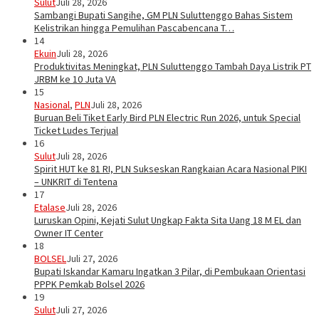
Sulut
Juli 28, 2026
Sambangi Bupati Sangihe, GM PLN Suluttenggo Bahas Sistem
Kelistrikan hingga Pemulihan Pascabencana T…
14
Ekuin
Juli 28, 2026
Produktivitas Meningkat, PLN Suluttenggo Tambah Daya Listrik PT
JRBM ke 10 Juta VA
15
Nasional
,
PLN
Juli 28, 2026
Buruan Beli Tiket Early Bird PLN Electric Run 2026, untuk Special
Ticket Ludes Terjual
16
Sulut
Juli 28, 2026
Spirit HUT ke 81 RI, PLN Sukseskan Rangkaian Acara Nasional PIKI
– UNKRIT di Tentena
17
Etalase
Juli 28, 2026
Luruskan Opini, Kejati Sulut Ungkap Fakta Sita Uang 18 M EL dan
Owner IT Center
18
BOLSEL
Juli 27, 2026
Bupati Iskandar Kamaru Ingatkan 3 Pilar, di Pembukaan Orientasi
PPPK Pemkab Bolsel 2026
19
Sulut
Juli 27, 2026