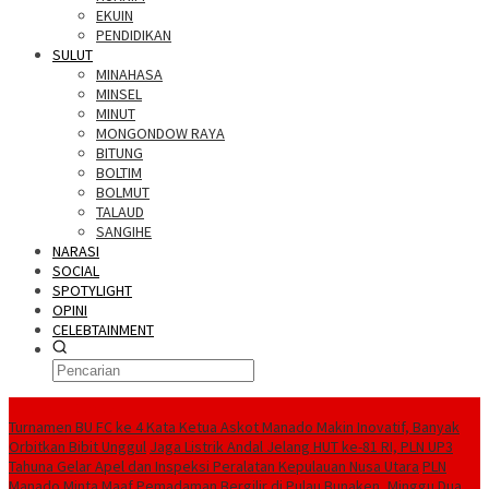
EKUIN
PENDIDIKAN
SULUT
MINAHASA
MINSEL
MINUT
MONGONDOW RAYA
BITUNG
BOLTIM
BOLMUT
TALAUD
SANGIHE
NARASI
SOCIAL
SPOTYLIGHT
OPINI
CELEBTAINMENT
BERITA TERBARU
Turnamen BU FC ke 4 Kata Ketua Askot Manado Makin Inovatif, Banyak
Orbitkan Bibit Unggul
Jaga Listrik Andal Jelang HUT ke-81 RI, PLN UP3
Tahuna Gelar Apel dan Inspeksi Peralatan Kepulauan Nusa Utara
PLN
Manado Minta Maaf Pemadaman Bergilir di Pulau Bunaken, Minggu Dua