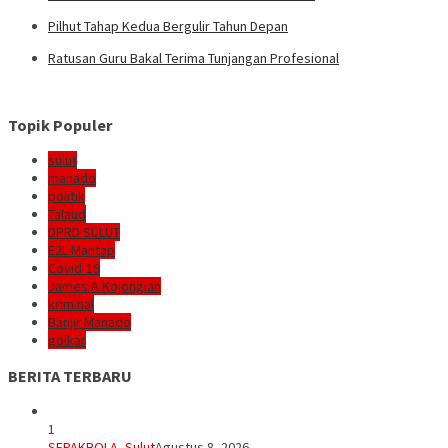
Pilhut Tahap Kedua Bergulir Tahun Depan
Ratusan Guru Bakal Terima Tunjangan Profesional
Topik Populer
sulut
manado
politik
Talaud
DPRD SULUT
E2L-Mantap
Covid-19
James A Kojongian
kriminal
Banjir Manado
golkar
BERITA TERBARU
1
SEPAKBOLA
,
Sulut
Agustus 8, 2026