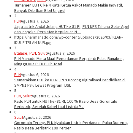
Turnamen BU FC ke 4 Kata Ketua Askot Manado Makin Inovatif,
Banyak Orbitkan Bibit Unggul
2
PLN
Agustus 7, 2026
Jaga Listrik Andal Jelang HUT ke-81 RI, PLN UP3 Tahuna Gelar Apel
dan Inspeksi Peralatan Kepulauan N…
https://harimanado.com/wp-content/uploads/2026/03/IKLAN-
IDUL-FITRI-AN-NUR.jpg
3
Etalase
,
PLN
,
Sulut
Agustus 7, 2026
PLN Manado Minta Maaf Pemadaman Bergilir di Pulau Bunaken,
Minggu Dua PLTD Pulih Total
4
PLN
Agustus 6, 2026
Semarakkan HUT ke 81 RI, PLN Dorong Digitalisasi Pendidikan di
SMPN1 Palu Lewat Program TJSL
5
PLN
,
Sulut
Agustus 6, 2026
Kado PLN untuk HUT ke- 81 RI, 100 % Rasio Desa Gorontalo
Berlistrik, Setelah Kabel Laut Listriki P…
6
Sulut
Agustus 5, 2026
Gorontalo Terang. PLN Nyalakan Listrik Perdana di Pulau Dudepo,
Rasio Desa Berlistrik 100 Persen