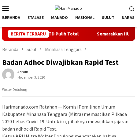
Loncat
Menu
ke
Mobile
konten
BERANDA
ETALASE
MANADO
NASIONAL
SULUT
NARASI
 Dua PLTD Pulih Total
BERITA TERBARU
Semarakkan HUT ke 81 RI, PLN Dor
Beranda
Sulut
Minahasa Tenggara
Badan Adhoc Diwajibkan Rapid Test
Admin
November 3, 2020
Wolter Dotulong
Harimanado.com Ratahan — Komisi Pemilihan Umum
Kabupaten Minahasa Tenggara (Mitra) memastikan Pilkada
2020 bebas Covid-19. Untuk itu, pihaknya mewajibkan jajaran
badan adhoc di Rapid Test.
Ketua KPU Mitra Wolter Dotulong mengatakan bahwa