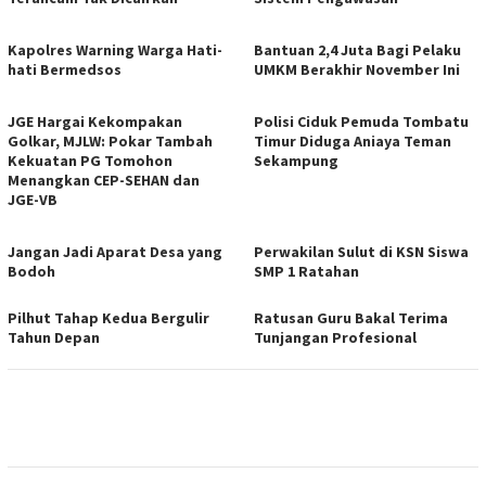
Kapolres Warning Warga Hati-
Bantuan 2,4 Juta Bagi Pelaku
hati Bermedsos
UMKM Berakhir November Ini
JGE Hargai Kekompakan
Polisi Ciduk Pemuda Tombatu
Golkar, MJLW: Pokar Tambah
Timur Diduga Aniaya Teman
Kekuatan PG Tomohon
Sekampung
Menangkan CEP-SEHAN dan
JGE-VB
Jangan Jadi Aparat Desa yang
Perwakilan Sulut di KSN Siswa
Bodoh
SMP 1 Ratahan
Pilhut Tahap Kedua Bergulir
Ratusan Guru Bakal Terima
Tahun Depan
Tunjangan Profesional