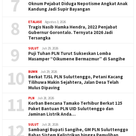
7
Oknum Pejabat Diduga Nepotisme Angkat Anak
Kandung Jadi Supir Bayangan
8
ETALASE
Agustus 3, 2026
Tragis Nasib Hamka Hendra, 2022 Penjabat
Gubernur Gorontalo. Ternyata 2026 Jadi
Tersangka
9
SULUT
Juli 29, 2026
Puji Tuhan PLN Turut Sukseskan Lomba
Masamper “Oikumene Bermazmur” di Sangihe
10
BUMN
Juli 29, 2026
Berkat TJSL PLN Suluttenggo, Petani Kacang
Tilihuwa Makin Sejahtera, Jalan Desa Telah
Mulus Dipaving
11
PLN
Juli 28, 2026
Korban Bencana Tamako Terhibur Berkat 125
Paket Bantuan PLN UID Suluttenggo dan
Jaminan Listrik Anda…
12
SULUT
Juli 28, 2026
Sambangi Bupati Sangihe, GM PLN Suluttenggo
Bahas Sistem Kelistrikan hingga Pemulihan