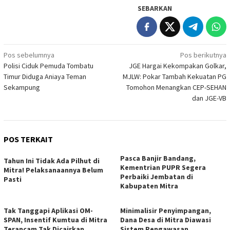
SEBARKAN
Navigasi
Pos sebelumnya
Pos berikutnya
Polisi Ciduk Pemuda Tombatu
JGE Hargai Kekompakan Golkar,
pos
Timur Diduga Aniaya Teman
MJLW: Pokar Tambah Kekuatan PG
Sekampung
Tomohon Menangkan CEP-SEHAN
dan JGE-VB
POS TERKAIT
Pasca Banjir Bandang,
Tahun Ini Tidak Ada Pilhut di
Kementrian PUPR Segera
Mitra! Pelaksanaannya Belum
Perbaiki Jembatan di
Pasti
Kabupaten Mitra
Tak Tanggapi Aplikasi OM-
Minimalisir Penyimpangan,
SPAN, Insentif Kumtua di Mitra
Dana Desa di Mitra Diawasi
Terancam Tak Dicairkan
Sistem Pengawasan