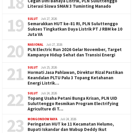
18
Cegah Dini Bahaya Listrik, PLN Suluttenggo
Literasi Siswa SMAN 3 Tuminting Manado
19
SULUT
Juli 27, 2026
Semarakkan HUT ke-81 RI, PLN Suluttenggo
Sukses Tingkatkan Daya Listrik PT J RBM ke 10
Juta VA
20
NASIONAL
Juli 27, 2026
PLN Electric Run 2026 Gelar November, Target
Kampanye Hidup Sehat dan Transisi Energi
21
SULUT
Juli 25, 2026
Hormati Jasa Pahlawan, Direktur Rizal Pastikan
Keandalan PLTU Palu 3 Topang Ketahanan
Energi Listrik…
22
SULUT
Juli 24, 2026
Topang Usaha Petani Bunga Krisan, PLN UID
Suluttenggo Resmikan Program Electrifying
Agriculture di T…
23
MONGONDOW RAYA
Juli 24, 2026
Peringatan HUT ke 11 Kecamatan Helumo,
Bupati Iskandar dan Wabup Deddy Ikut