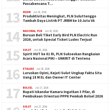
Pascabencana T…
13
EKUIN
Juli 28, 2026
Produktivitas Meningkat, PLN Suluttenggo
Tambah Daya Listrik PT JRBM ke 10 Juta VA
14
NASIONAL
,
PLN
Juli 28, 2026
Buruan Beli Tiket Early Bird PLN Electric Run
2026, untuk Special Ticket Ludes Terjual
15
SULUT
Juli 28, 2026
Spirit HUT ke 81 RI, PLN Sukseskan Rangkaian
Acara Nasional PIKI – UNKRIT di Tentena
16
ETALASE
Juli 28, 2026
Luruskan Opini, Kejati Sulut Ungkap Fakta Sita
Uang 18 M EL dan Owner IT Center
17
BOLSEL
Juli 27, 2026
Bupati Iskandar Kamaru Ingatkan 3 Pilar, di
Pembukaan Orientasi PPPK Pemkab Bolsel 2026
SULUT
Juli 27, 2026