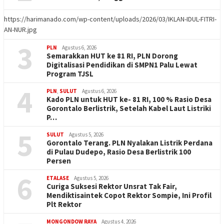
https://harimanado.com/wp-content/uploads/2026/03/IKLAN-IDUL-FITRI-
AN-NUR.jpg
3
PLN
Agustus 6, 2026
Semarakkan HUT ke 81 RI, PLN Dorong
Digitalisasi Pendidikan di SMPN1 Palu Lewat
Program TJSL
4
PLN
,
SULUT
Agustus 6, 2026
Kado PLN untuk HUT ke- 81 RI, 100 % Rasio Desa
Gorontalo Berlistrik, Setelah Kabel Laut Listriki
P…
5
SULUT
Agustus 5, 2026
Gorontalo Terang. PLN Nyalakan Listrik Perdana
di Pulau Dudepo, Rasio Desa Berlistrik 100
Persen
6
ETALASE
Agustus 5, 2026
Curiga Suksesi Rektor Unsrat Tak Fair,
Mendiktisaintek Copot Rektor Sompie, Ini Profil
Plt Rektor
MONGONDOW RAYA
Agustus 4, 2026