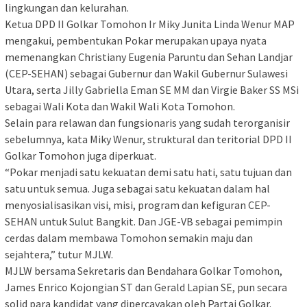
lingkungan dan kelurahan.
Ketua DPD II Golkar Tomohon Ir Miky Junita Linda Wenur MAP
mengakui, pembentukan Pokar merupakan upaya nyata
memenangkan Christiany Eugenia Paruntu dan Sehan Landjar
(CEP-SEHAN) sebagai Gubernur dan Wakil Gubernur Sulawesi
Utara, serta Jilly Gabriella Eman SE MM dan Virgie Baker SS MSi
sebagai Wali Kota dan Wakil Wali Kota Tomohon.
Selain para relawan dan fungsionaris yang sudah terorganisir
sebelumnya, kata Miky Wenur, struktural dan teritorial DPD II
Golkar Tomohon juga diperkuat.
“Pokar menjadi satu kekuatan demi satu hati, satu tujuan dan
satu untuk semua. Juga sebagai satu kekuatan dalam hal
menyosialisasikan visi, misi, program dan kefiguran CEP-
SEHAN untuk Sulut Bangkit. Dan JGE-VB sebagai pemimpin
cerdas dalam membawa Tomohon semakin maju dan
sejahtera,” tutur MJLW.
MJLW bersama Sekretaris dan Bendahara Golkar Tomohon,
James Enrico Kojongian ST dan Gerald Lapian SE, pun secara
solid para kandidat yang dipercayakan oleh Partai Golkar.