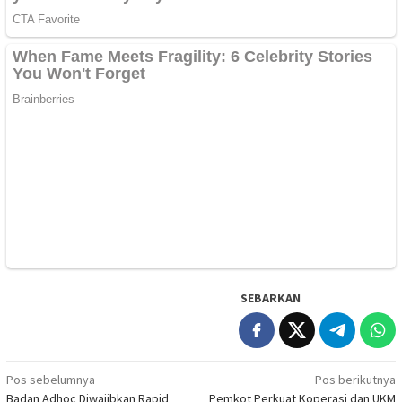
SEBARKAN
Navigasi
Pos sebelumnya
Pos berikutnya
Badan Adhoc Diwajibkan Rapid
Pemkot Perkuat Koperasi dan UKM