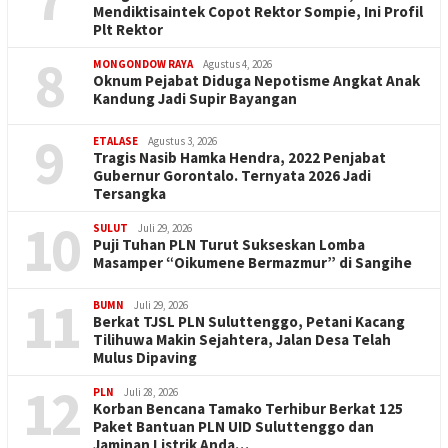
Mendiktisaintek Copot Rektor Sompie, Ini Profil
Plt Rektor
8
MONGONDOW RAYA
Agustus 4, 2026
Oknum Pejabat Diduga Nepotisme Angkat Anak
Kandung Jadi Supir Bayangan
9
ETALASE
Agustus 3, 2026
Tragis Nasib Hamka Hendra, 2022 Penjabat
Gubernur Gorontalo. Ternyata 2026 Jadi
Tersangka
10
SULUT
Juli 29, 2026
Puji Tuhan PLN Turut Sukseskan Lomba
Masamper “Oikumene Bermazmur” di Sangihe
11
BUMN
Juli 29, 2026
Berkat TJSL PLN Suluttenggo, Petani Kacang
Tilihuwa Makin Sejahtera, Jalan Desa Telah
Mulus Dipaving
12
PLN
Juli 28, 2026
Korban Bencana Tamako Terhibur Berkat 125
Paket Bantuan PLN UID Suluttenggo dan
Jaminan Listrik Anda…