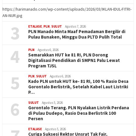
https://harimanado.com/wp-content/uploads/2026/03/IKLAN-IDUL-FITRI-
AN-NUR.jpg
3
ETALASE
,
PLN
,
SULUT
Agustus 7, 2026
PLN Manado Minta Maaf Pemadaman Bergilir di
Pulau Bunaken, Minggu Dua PLTD Pulih Total
4
PLN
Agustus 6, 2026
Semarakkan HUT ke 81 RI, PLN Dorong
Digitalisasi Pendidikan di SMPN1 Palu Lewat
Program TJSL
5
PLN
,
SULUT
Agustus 6, 2026
Kado PLN untuk HUT ke- 81 RI, 100 % Rasio Desa
Gorontalo Berlistrik, Setelah Kabel Laut Listriki
P…
6
SULUT
Agustus 5, 2026
Gorontalo Terang. PLN Nyalakan Listrik Perdana
di Pulau Dudepo, Rasio Desa Berlistrik 100
Persen
7
ETALASE
Agustus 5, 2026
Curiga Suksesi Rektor Unsrat Tak Fair,