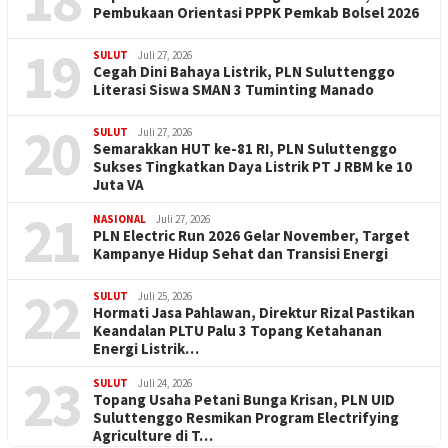
Pembukaan Orientasi PPPK Pemkab Bolsel 2026
19
SULUT
Juli 27, 2026
Cegah Dini Bahaya Listrik, PLN Suluttenggo
Literasi Siswa SMAN 3 Tuminting Manado
20
SULUT
Juli 27, 2026
Semarakkan HUT ke-81 RI, PLN Suluttenggo
Sukses Tingkatkan Daya Listrik PT J RBM ke 10
Juta VA
21
NASIONAL
Juli 27, 2026
PLN Electric Run 2026 Gelar November, Target
Kampanye Hidup Sehat dan Transisi Energi
22
SULUT
Juli 25, 2026
Hormati Jasa Pahlawan, Direktur Rizal Pastikan
Keandalan PLTU Palu 3 Topang Ketahanan
Energi Listrik…
23
SULUT
Juli 24, 2026
Topang Usaha Petani Bunga Krisan, PLN UID
Suluttenggo Resmikan Program Electrifying
Agriculture di T…