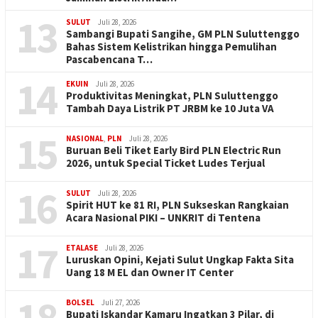
13
SULUT
Juli 28, 2026
Sambangi Bupati Sangihe, GM PLN Suluttenggo
Bahas Sistem Kelistrikan hingga Pemulihan
Pascabencana T…
14
EKUIN
Juli 28, 2026
Produktivitas Meningkat, PLN Suluttenggo
Tambah Daya Listrik PT JRBM ke 10 Juta VA
15
NASIONAL
,
PLN
Juli 28, 2026
Buruan Beli Tiket Early Bird PLN Electric Run
2026, untuk Special Ticket Ludes Terjual
16
SULUT
Juli 28, 2026
Spirit HUT ke 81 RI, PLN Sukseskan Rangkaian
Acara Nasional PIKI – UNKRIT di Tentena
17
ETALASE
Juli 28, 2026
Luruskan Opini, Kejati Sulut Ungkap Fakta Sita
Uang 18 M EL dan Owner IT Center
18
BOLSEL
Juli 27, 2026
Bupati Iskandar Kamaru Ingatkan 3 Pilar, di