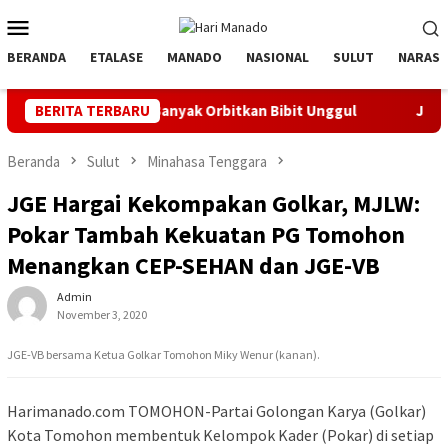
Loncat
Menu
ke
Mobile
konten
BERANDA
ETALASE
MANADO
NASIONAL
SULUT
NARASI
novatif, Banyak Orbitkan Bibit Unggul
BERITA TERBARU
Jaga Listrik Anda
Beranda
Sulut
Minahasa Tenggara
JGE Hargai Kekompakan Golkar, MJLW:
Pokar Tambah Kekuatan PG Tomohon
Menangkan CEP-SEHAN dan JGE-VB
Admin
November 3, 2020
JGE-VB bersama Ketua Golkar Tomohon Miky Wenur (kanan).
Harimanado.com TOMOHON-Partai Golongan Karya (Golkar)
Kota Tomohon membentuk Kelompok Kader (Pokar) di setiap