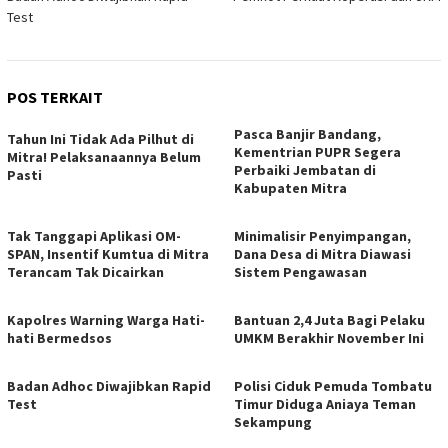
pos
Test
POS TERKAIT
Pasca Banjir Bandang,
Tahun Ini Tidak Ada Pilhut di
Kementrian PUPR Segera
Mitra! Pelaksanaannya Belum
Perbaiki Jembatan di
Pasti
Kabupaten Mitra
Tak Tanggapi Aplikasi OM-
Minimalisir Penyimpangan,
SPAN, Insentif Kumtua di Mitra
Dana Desa di Mitra Diawasi
Terancam Tak Dicairkan
Sistem Pengawasan
Kapolres Warning Warga Hati-
Bantuan 2,4 Juta Bagi Pelaku
hati Bermedsos
UMKM Berakhir November Ini
Badan Adhoc Diwajibkan Rapid
Polisi Ciduk Pemuda Tombatu
Test
Timur Diduga Aniaya Teman
Sekampung