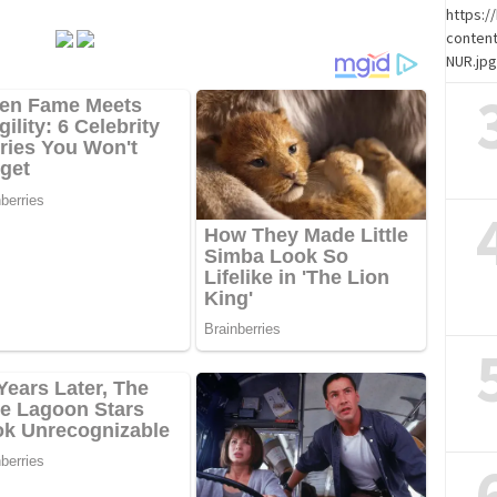
https:
content
NUR.jp