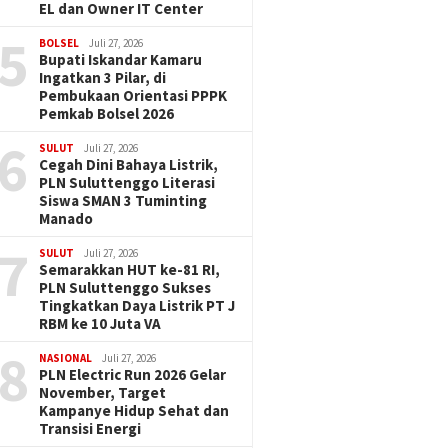
EL dan Owner IT Center
5
BOLSEL
Juli 27, 2026
Bupati Iskandar Kamaru
Ingatkan 3 Pilar, di
Pembukaan Orientasi PPPK
Pemkab Bolsel 2026
6
SULUT
Juli 27, 2026
Cegah Dini Bahaya Listrik,
PLN Suluttenggo Literasi
Siswa SMAN 3 Tuminting
Manado
7
SULUT
Juli 27, 2026
Semarakkan HUT ke-81 RI,
PLN Suluttenggo Sukses
Tingkatkan Daya Listrik PT J
RBM ke 10 Juta VA
8
NASIONAL
Juli 27, 2026
PLN Electric Run 2026 Gelar
November, Target
Kampanye Hidup Sehat dan
Transisi Energi