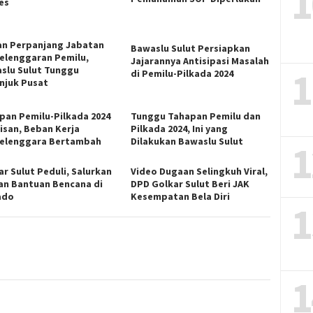
1
es
an Perpanjang Jabatan
Bawaslu Sulut Persiapkan
elenggaran Pemilu,
Jajarannya Antisipasi Masalah
1
slu Sulut Tunggu
di Pemilu-Pilkada 2024
njuk Pusat
pan Pemilu-Pilkada 2024
Tunggu Tahapan Pemilu dan
risan, Beban Kerja
Pilkada 2024, Ini yang
elenggara Bertambah
Dilakukan Bawaslu Sulut
1
ar Sulut Peduli, Salurkan
Video Dugaan Selingkuh Viral,
an Bantuan Bencana di
DPD Golkar Sulut Beri JAK
ado
Kesempatan Bela Diri
1
1