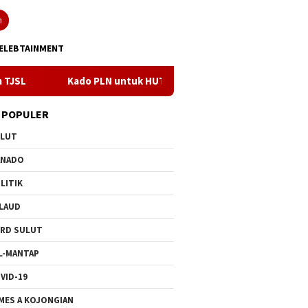
n
ELEBTAINMENT
Kado PLN untuk HUT ke- 81 RI, 100 % Rasio Desa Gorontalo Berlis
 POPULER
ULUT
ANADO
LITIK
LAUD
RD SULUT
L-MANTAP
VID-19
MES A KOJONGIAN