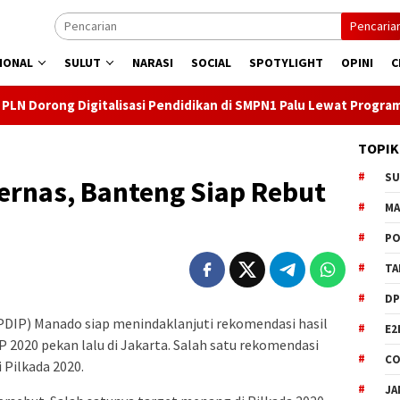
Pencaria
IONAL
SULUT
NARASI
SOCIAL
SPOTYLIGHT
OPINI
C
igitalisasi Pendidikan di SMPN1 Palu Lewat Program TJSL
TOPIK
S
rnas, Banteng Siap Rebut
M
PO
TA
DP
DIP) Manado siap menindaklanjuti rekomendasi hasil
E2
 2020 pekan lalu di Jakarta. Salah satu rekomendasi
CO
 Pilkada 2020.
JA