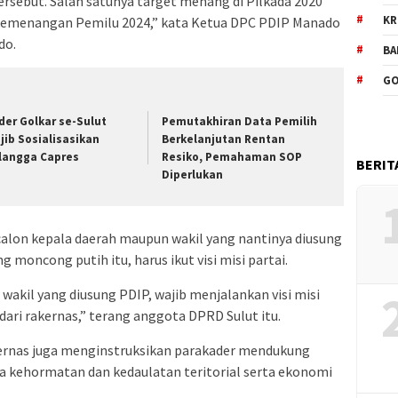
ersebut. Salah satunya target menang di Pilkada 2020
KR
n kemenangan Pemilu 2024,” kata Ketua DPC PDIP Manado
do.
BA
GO
der Golkar se-Sulut
Pemutakhiran Data Pemilih
jib Sosialisasikan
Berkelanjutan Rentan
rlangga Capres
Resiko, Pemahaman SOP
BERIT
Diperlukan
 calon kepala daerah maupun wakil yang nantinya diusung
moncong putih itu, harus ikut visi misi partai.
wakil yang diusung PDIP, wajib menjalankan visi misi
 dari rakernas,” terang anggota DPRD Sulut itu.
akernas juga menginstruksikan parakader mendukung
 kehormatan dan kedaulatan teritorial serta ekonomi