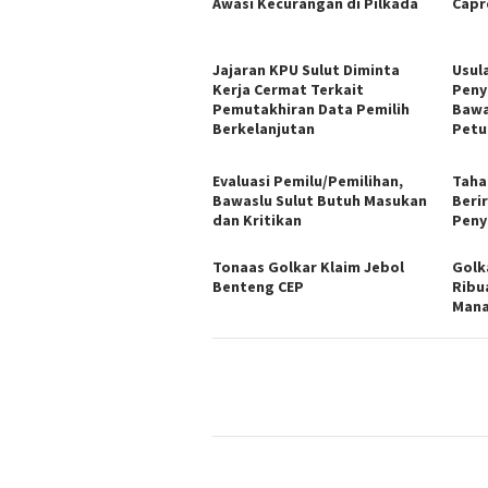
Awasi Kecurangan di Pilkada
Capr
Jajaran KPU Sulut Diminta
Usul
Kerja Cermat Terkait
Peny
Pemutakhiran Data Pemilih
Bawa
Berkelanjutan
Petu
Evaluasi Pemilu/Pemilihan,
Taha
Bawaslu Sulut Butuh Masukan
Beri
dan Kritikan
Peny
Tonaas Golkar Klaim Jebol
Golk
Benteng CEP
Ribu
Man