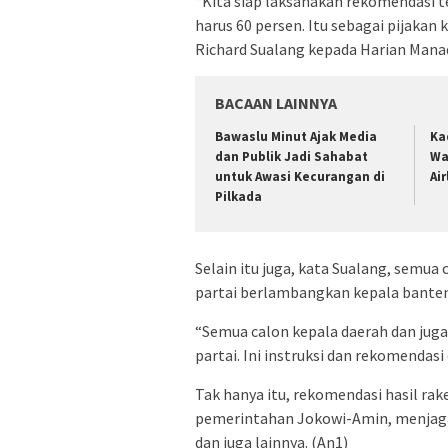
“Kita siap laksanakan rekomendasi t
harus 60 persen. Itu sebagai pijaka
Richard Sualang kepada Harian Mana
BACAAN LAINNYA
Bawaslu Minut Ajak Media
Ka
dan Publik Jadi Sahabat
Wa
untuk Awasi Kecurangan di
Ai
Pilkada
Selain itu juga, kata Sualang, semua
partai berlambangkan kepala banteng 
“Semua calon kepala daerah dan juga 
partai. Ini instruksi dan rekomendasi
Tak hanya itu, rekomendasi hasil r
pemerintahan Jokowi-Amin, menjaga
dan juga lainnya. (An1)