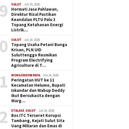
9
SULUT
Juli 25, 2026
Hormati Jasa Pahlawan,
Direktur Rizal Pastikan
Keandalan PLTU Palu 3
Topang Ketahanan Energi
Listrik…
0
SULUT
Juli 24, 2026
Topang Usaha Petani Bunga
Krisan, PLN UID
Suluttenggo Resmikan
Program Electrifying
Agriculture di T…
1
MONGONDOW RAYA
Juli 24, 2026
Peringatan HUT ke 11
Kecamatan Helumo, Bupati
Iskandar dan Wabup Deddy
Ikut Bersukacita dengan
Warg…
2
ETALASE
,
SULUT
Juli 24, 2026
Bos ITC Terseret Korupsi
Tambang, Kejati Sulut Sita
Uang Miliaran dan Emas di