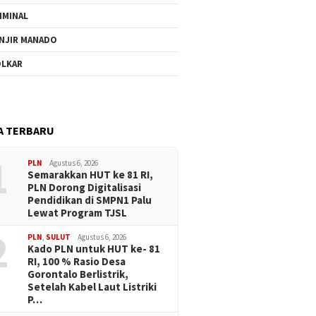
IMINAL
NJIR MANADO
LKAR
A TERBARU
1
PLN
Agustus 6, 2026
Semarakkan HUT ke 81 RI,
PLN Dorong Digitalisasi
Pendidikan di SMPN1 Palu
Lewat Program TJSL
2
PLN
,
SULUT
Agustus 6, 2026
Kado PLN untuk HUT ke- 81
RI, 100 % Rasio Desa
Gorontalo Berlistrik,
Setelah Kabel Laut Listriki
P…