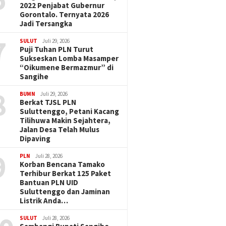
2022 Penjabat Gubernur
Gorontalo. Ternyata 2026
Jadi Tersangka
7
SULUT
Juli 29, 2026
Puji Tuhan PLN Turut
Sukseskan Lomba Masamper
“Oikumene Bermazmur” di
Sangihe
8
BUMN
Juli 29, 2026
Berkat TJSL PLN
Suluttenggo, Petani Kacang
Tilihuwa Makin Sejahtera,
Jalan Desa Telah Mulus
Dipaving
9
PLN
Juli 28, 2026
Korban Bencana Tamako
Terhibur Berkat 125 Paket
Bantuan PLN UID
Suluttenggo dan Jaminan
Listrik Anda…
SULUT
Juli 28, 2026