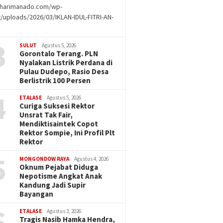
//harimanado.com/wp-
/uploads/2026/03/IKLAN-IDUL-FITRI-AN-
g
3
SULUT
Agustus 5, 2026
Gorontalo Terang. PLN
Nyalakan Listrik Perdana di
Pulau Dudepo, Rasio Desa
Berlistrik 100 Persen
4
ETALASE
Agustus 5, 2026
Curiga Suksesi Rektor
Unsrat Tak Fair,
Mendiktisaintek Copot
Rektor Sompie, Ini Profil Plt
Rektor
5
MONGONDOW RAYA
Agustus 4, 2026
Oknum Pejabat Diduga
Nepotisme Angkat Anak
Kandung Jadi Supir
Bayangan
6
ETALASE
Agustus 3, 2026
Tragis Nasib Hamka Hendra,