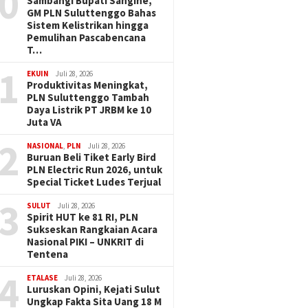
0
Sambangi Bupati Sangihe,
GM PLN Suluttenggo Bahas
Sistem Kelistrikan hingga
Pemulihan Pascabencana
T…
1
EKUIN
Juli 28, 2026
Produktivitas Meningkat,
PLN Suluttenggo Tambah
Daya Listrik PT JRBM ke 10
Juta VA
2
NASIONAL
,
PLN
Juli 28, 2026
Buruan Beli Tiket Early Bird
PLN Electric Run 2026, untuk
Special Ticket Ludes Terjual
3
SULUT
Juli 28, 2026
Spirit HUT ke 81 RI, PLN
Sukseskan Rangkaian Acara
Nasional PIKI – UNKRIT di
Tentena
4
ETALASE
Juli 28, 2026
Luruskan Opini, Kejati Sulut
Ungkap Fakta Sita Uang 18 M