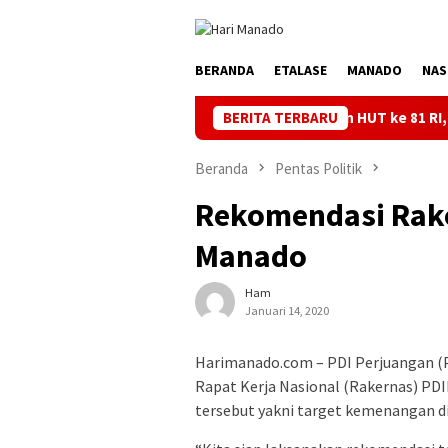
Loncat
ke
konten
BERANDA
ETALASE
MANADO
NAS
Semarakkan HUT ke 81 RI, PLN Dorong D
BERITA TERBARU
Beranda
Pentas Politik
Rekomendasi Rake
Manado
Ham
Januari 14, 2020
Harimanado.com – PDI Perjuangan (P
Rapat Kerja Nasional (Rakernas) PDIP
tersebut yakni target kemenangan di