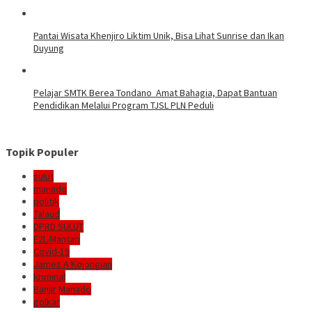
Pantai Wisata Khenjiro Liktim Unik, Bisa Lihat Sunrise dan Ikan
Duyung
Pelajar SMTK Berea Tondano Amat Bahagia, Dapat Bantuan
Pendidikan Melalui Program TJSL PLN Peduli
Topik Populer
sulut
manado
politik
Talaud
DPRD SULUT
E2L-Mantap
Covid-19
James A Kojongian
kriminal
Banjir Manado
golkar