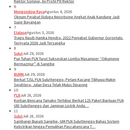
Rektor Sompie, Ini Profil Plt Rektor
6
Mongondow Raya
Agustus 4, 2026
Oknum Pejabat Diduga Nepotisme Angkat Anak Kandung Jadi
Supir Bayangan
7
Etalase
Agustus 3, 2026
Tragis Nasib Hamka Hendra, 2022 Penjabat Gubernur Gorontalo.
Ternyata 2026 Jadi Tersangka
8
Sulut
Juli 29, 2026
Puji Tuhan PLN Turut Sukseskan Lomba Masamper “Oikumene
Bermazmur” di Sangihe
9
BUMN
Juli 29, 2026
Berkat TJSL PLN Suluttenggo, Petani Kacang Tilihuwa Makin
Sejahtera, Jalan Desa Telah Mulus Dipaving
10
PLN
Juli 28, 2026
Korban Bencana Tamako Terhibur Berkat 125 Paket Bantuan PLN
UID Suluttenggo dan Jaminan Listrik Anda…
11
Sulut
Juli 28, 2026
Sambangi Bupati Sangihe, GM PLN Suluttenggo Bahas Sistem
Kelistrikan hingga Pemulihan Pascabencana T…