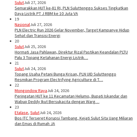
Sulut
Juli 27, 2026
Semarakkan HUT ke-81 RI, PLN Suluttenggo Sukses Tingkatkan
Daya Listrik PT J RBM ke 10 Juta VA
19
Nasional
Juli 27, 2026
PLN Electric Run 2026 Gelar November, Target Kampanye Hidup
Sehat dan Transisi Energi
20
Sulut
Juli 25, 2026
Hormati Jasa Pahlawan, Direktur Rizal Pastikan Keandalan PLTU
Palu 3 Topang Ketahanan Energi Listrik…
21
Sulut
Juli 24, 2026
Topang Usaha Petani Bunga Krisan, PLN UID Suluttenggo
Resmikan Program Electrifying Agriculture di T…
22
Mongondow Raya
Juli 24, 2026
Peringatan HUT ke 11 Kecamatan Helumo, Bupati Iskandar dan
Wabup Deddy Ikut Bersukacita dengan Warg…
23
Etalase
,
Sulut
Juli 24, 2026
Bos ITC Terseret Korupsi Tambang, Kejati Sulut Sita Uang Miliaran
dan Emas di Rumah JA