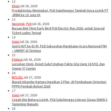
12
Ekuin
Juli 28, 2026
Produktivitas Meningkat, PLN Suluttenggo Tambah Daya Listrik PT
JRBM ke 10 Juta VA
13
Nasional
,
PLN
Juli 28, 2026
Buruan Beli Tiket Early Bird PLN Electric Run 2026, untuk Special
Ticket Ludes Terjual
14
Sulut
Juli 28, 2026
Spirit HUT ke 81 RI, PLN Sukseskan Rangkaian Acara Nasional PIKI
– UNKRIT di Tentena
15
Etalase
Juli 28, 2026
Luruskan Opini, Kejati Sulut Ungkap Fakta Sita Uang 18 M EL dan
Owner IT Center
16
BOLSEL
Juli 27, 2026
Bupati Iskandar Kamaru Ingatkan 3 Pilar, di Pembukaan Orientasi
PPPK Pemkab Bolsel 2026
17
Sulut
Juli 27, 2026
Cegah Dini Bahaya Listrik, PLN Suluttenggo Literasi Siswa SMAN 3
Tuminting Manado
18