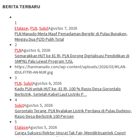
BERITA TERBARU
1
Etalase
,
PLN
,
Sulut
Agustus 7, 2026
PLN Manado Minta Maaf Pemadaman Bergilir di Pulau Bunaken,
Minggu Dua PLTD Pulih Total
2
PLN
Agustus 6, 2026
Semarakkan HUT ke 81 RI, PLN Dorong Digitalisasi Pendidikan di
SMPN1 Palu Lewat Program TJSL
https://harimanado.com/wp-content/uploads/2026/03/IKLAN-
IDUL-FITRI-AN-NUR.jpg
3
PLN
,
Sulut
Agustus 6, 2026
Kado PLN untuk HUT ke- 81 RI, 100 % Rasio Desa Gorontalo
Berlistrik, Setelah Kabel Laut Listriki P…
4
Sulut
Agustus 5, 2026
Gorontalo Terang. PLN Nyalakan Listrik Perdana di Pulau Dudepo,
Rasio Desa Berlistrik 100 Persen
5
Etalase
Agustus 5, 2026
Curiga Suksesi Rektor Unsrat Tak Fair, Mendiktisaintek Copot