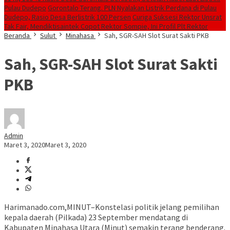
Pulau Dudepo
Gorontalo Terang. PLN Nyalakan Listrik Perdana di Pulau
Dudepo, Rasio Desa Berlistrik 100 Persen
Curiga Suksesi Rektor Unsrat
Tak Fair, Mendiktisaintek Copot Rektor Sompie, Ini Profil Plt Rektor
Beranda
Sulut
Minahasa
Sah, SGR-SAH Slot Surat Sakti PKB
Sah, SGR-SAH Slot Surat Sakti
PKB
Admin
Maret 3, 2020
Maret 3, 2020
Harimanado.com,MINUT–Konstelasi politik jelang pemilihan
kepala daerah (Pilkada) 23 September mendatang di
Kabupaten Minahasa Utara (Minut) semakin terang benderang.