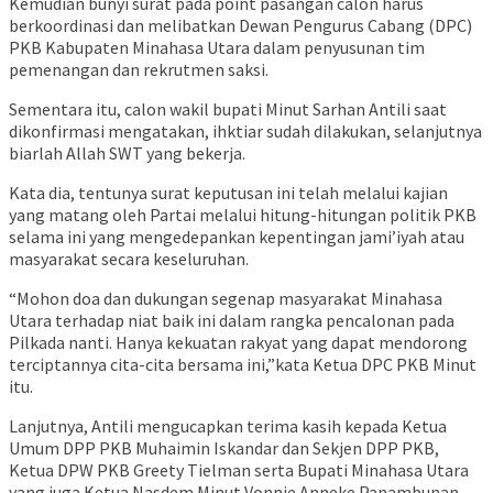
Kemudian bunyi surat pada point pasangan calon harus
berkoordinasi dan melibatkan Dewan Pengurus Cabang (DPC)
PKB Kabupaten Minahasa Utara dalam penyusunan tim
pemenangan dan rekrutmen saksi.
Sementara itu, calon wakil bupati Minut Sarhan Antili saat
dikonfirmasi mengatakan, ihktiar sudah dilakukan, selanjutnya
biarlah Allah SWT yang bekerja.
Kata dia, tentunya surat keputusan ini telah melalui kajian
yang matang oleh Partai melalui hitung-hitungan politik PKB
selama ini yang mengedepankan kepentingan jami’iyah atau
masyarakat secara keseluruhan.
“Mohon doa dan dukungan segenap masyarakat Minahasa
Utara terhadap niat baik ini dalam rangka pencalonan pada
Pilkada nanti. Hanya kekuatan rakyat yang dapat mendorong
terciptannya cita-cita bersama ini,”kata Ketua DPC PKB Minut
itu.
Lanjutnya, Antili mengucapkan terima kasih kepada Ketua
Umum DPP PKB Muhaimin Iskandar dan Sekjen DPP PKB,
Ketua DPW PKB Greety Tielman serta Bupati Minahasa Utara
yang juga Ketua Nasdem Minut Vonnie Anneke Panambunan