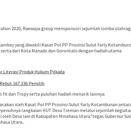
un 2020, Raewaya group mensponsori sejumlah lomba olahraga d
okambey yang diwakili Kasat Pol PP Provinsi Sulut Farly Kotambun
 serta dari Kota Manado dan Gorontalo dengan hadiah utama
r Literasi Produk Hukum Pilkada
Rebut 167.336 Pemilih
o fit dan Tropy serta puluhan hadiah menarik lainnya.
akan oleh Kasat Pol PP Provinsi Sulut Farly Kotambunan antara
penuhnya rangkaian HUT Desa Treman melalui sejumlah kegiata
kuti oleh Desa lain di Kabupaten Minahasa Utara.”tegas Gubernur 
hasa Utara..