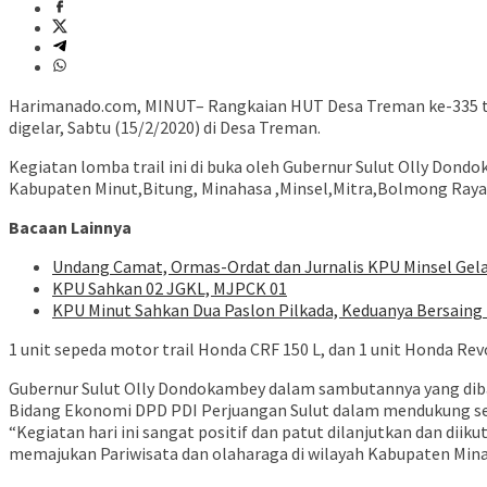
Harimanado.com, MINUT– Rangkaian HUT Desa Treman ke-335 tah
digelar, Sabtu (15/2/2020) di Desa Treman.
Kegiatan lomba trail ini di buka oleh Gubernur Sulut Olly Dond
Kabupaten Minut,Bitung, Minahasa ,Minsel,Mitra,Bolmong Raya
Bacaan Lainnya
Undang Camat, Ormas-Ordat dan Jurnalis KPU Minsel Gela
KPU Sahkan 02 JGKL, MJPCK 01
KPU Minut Sahkan Dua Paslon Pilkada, Keduanya Bersaing 
1 unit sepeda motor trail Honda CRF 150 L, dan 1 unit Honda Rev
Gubernur Sulut Olly Dondokambey dalam sambutannya yang dibac
Bidang Ekonomi DPD PDI Perjuangan Sulut dalam mendukung se
“Kegiatan hari ini sangat positif dan patut dilanjutkan dan dii
memajukan Pariwisata dan olaharaga di wilayah Kabupaten Mina