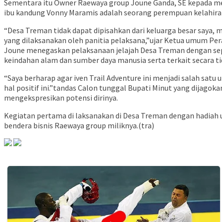
Sementara itu Owner Raewaya group Joune Ganda, SE kepada me
ibu kandung Vonny Maramis adalah seorang perempuan kelahira
“Desa Treman tidak dapat dipisahkan dari keluarga besar saya,
yang dilaksanakan oleh panitia pelaksana,”ujar Ketua umum Pe
Joune menegaskan pelaksanaan jelajah Desa Treman dengan sepe
keindahan alam dan sumber daya manusia serta terkait secara t
“Saya berharap agar iven Trail Adventure ini menjadi salah sa
hal positif ini.”tandas Calon tunggal Bupati Minut yang dijag
mengekspresikan potensi dirinya.
Kegiatan pertama di laksanakan di Desa Treman dengan hadiah u
bendera bisnis Raewaya group miliknya.(tra)