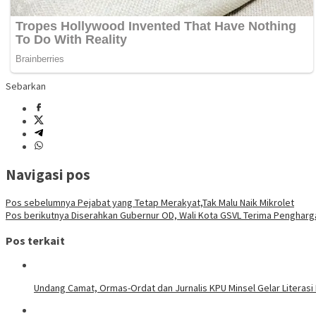
Sebarkan
Navigasi pos
Pos sebelumnya
Pejabat yang Tetap Merakyat,Tak Malu Naik Mikrolet
Pos berikutnya
Diserahkan Gubernur OD, Wali Kota GSVL Terima Pengharg
Pos terkait
Undang Camat, Ormas-Ordat dan Jurnalis KPU Minsel Gelar Literasi