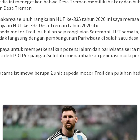
dia ini menegaskan bahwa Desa Treman memiliki history dan hu
n Desa Treman.
 makanya seluruh rangkaian HUT ke-335 tahun 2020 ini saya mera
rayaan HUT ke-335 Desa Treman tahun 2020 itu.
da motor Trail ini, bukan saja rangkaian Seremoni HUT semata,
idak langsung dengan pembangunan Pariwisata di salah satu desa
tu upaya untuk memperkenalkan potensi alam dan pariwisata serta
okan oleh PDI Perjuangan Sulut itu menambahkan generasi muda pe
tama istimewa berupa 2 unit sepeda motor Trail dan puluhan hadi