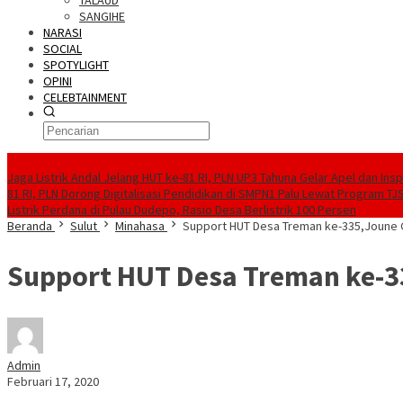
TALAUD
SANGIHE
NARASI
SOCIAL
SPOTYLIGHT
OPINI
CELEBTAINMENT
BERITA TERBARU
Jaga Listrik Andal Jelang HUT ke-81 RI, PLN UP3 Tahuna Gelar Apel dan In
81 RI, PLN Dorong Digitalisasi Pendidikan di SMPN1 Palu Lewat Program TJ
Listrik Perdana di Pulau Dudepo, Rasio Desa Berlistrik 100 Persen
Beranda
Sulut
Minahasa
Support HUT Desa Treman ke-335,Joune G
Support HUT Desa Treman ke-33
Admin
Februari 17, 2020