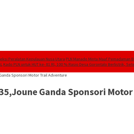
speksi Peralatan Kepulauan Nusa Utara
PLN Manado Minta Maaf Pemadaman Berg
SL
Kado PLN untuk HUT ke- 81 RI, 100 % Rasio Desa Gorontalo Berlistrik, Sete
anda Sponsori Motor Trail Adventure
5,Joune Ganda Sponsori Motor 