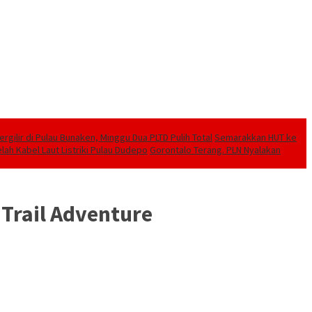
ilir di Pulau Bunaken, Minggu Dua PLTD Pulih Total
Semarakkan HUT ke
lah Kabel Laut Listriki Pulau Dudepo
Gorontalo Terang. PLN Nyalakan
Trail Adventure