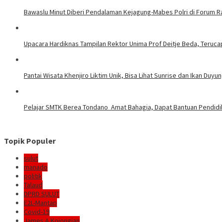
Bawaslu Minut Diberi Pendalaman Kejagung-Mabes Polri di Forum 
Upacara Hardiknas Tampilan Rektor Unima Prof Deitje Beda, Terucap
Pantai Wisata Khenjiro Liktim Unik, Bisa Lihat Sunrise dan Ikan Duyu
Pelajar SMTK Berea Tondano Amat Bahagia, Dapat Bantuan Pendidik
Topik Populer
sulut
manado
politik
Talaud
DPRD SULUT
E2L-Mantap
Covid-19
James A Kojongian