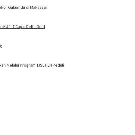
Rakor Gakumdu di Makassar
 IKU 1-7 Capai Delta Gold
ng
an Melalui Program TJSL PLN Peduli