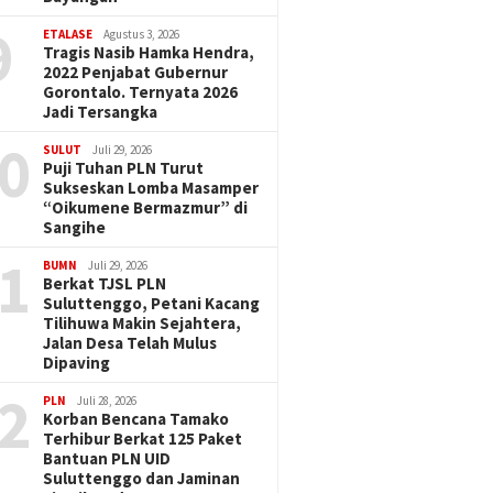
9
ETALASE
Agustus 3, 2026
Tragis Nasib Hamka Hendra,
2022 Penjabat Gubernur
Gorontalo. Ternyata 2026
Jadi Tersangka
0
SULUT
Juli 29, 2026
Puji Tuhan PLN Turut
Sukseskan Lomba Masamper
“Oikumene Bermazmur” di
Sangihe
1
BUMN
Juli 29, 2026
Berkat TJSL PLN
Suluttenggo, Petani Kacang
Tilihuwa Makin Sejahtera,
Jalan Desa Telah Mulus
Dipaving
2
PLN
Juli 28, 2026
Korban Bencana Tamako
Terhibur Berkat 125 Paket
Bantuan PLN UID
Suluttenggo dan Jaminan