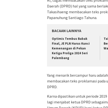
RI, tugas membacakan teks proklama
Daerah (DPRD) hal yang sama berla
Takasihaeng membacakan teks prokla
Papanuhung Santiago Tahuna.
BACAAN LAINNYA
Optimis Tembus Babak
Ta
Final, JE PLN Harus Kunci
Be
Kemenangan di Pekan
Wa
Ketiga Proliga 2024 Seri
Palembang
Yang menarik bercampur haru adalah
membacakan teks proklamasi pada up
DPRD.
Karna dipastikan untuk periode 2019
lagi menjabat ketua DPRD sebagaima
Umum Daerah (KPUD) kursi ketua DP