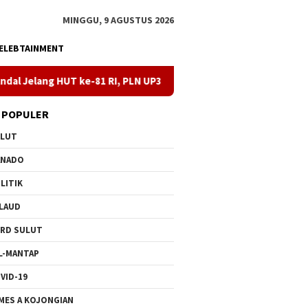
MINGGU, 9 AGUSTUS 2026
ELEBTAINMENT
ke-81 RI, PLN UP3 Tahuna Gelar Apel dan Inspeksi Peralatan Kepu
 POPULER
ULUT
ANADO
LITIK
LAUD
RD SULUT
L-MANTAP
VID-19
MES A KOJONGIAN