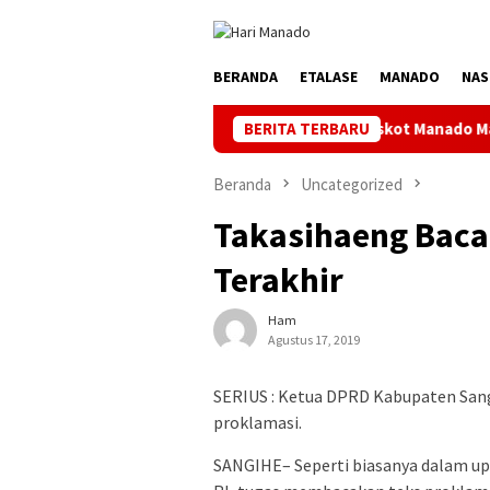
Loncat
ke
konten
BERANDA
ETALASE
MANADO
NAS
rnamen BU FC ke 4 Kata Ketua Askot Manado Makin Inovatif, Bany
BERITA TERBARU
Beranda
Uncategorized
Takasihaeng Baca
Terakhir
Ham
Agustus 17, 2019
SERIUS : Ketua DPRD Kabupaten San
proklamasi.
SANGIHE– Seperti biasanya dalam u