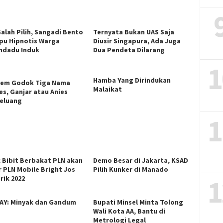
Salah Pilih, Sangadi Bento
Ternyata Bukan UAS Saja
u Hipnotis Warga
Diusir Singapura, Ada Juga
ndadu Induk
Dua Pendeta Dilarang
1
Hamba Yang Dirindukan
em Godok Tiga Nama
Malaikat
es, Ganjar atau Anies
eluang
1
k Bibit Berbakat PLN akan
Demo Besar di Jakarta, KSAD
r PLN Mobile Bright Jos
Pilih Kunker di Manado
1
rik 2022
AY: Minyak dan Gandum
Bupati Minsel Minta Tolong
Wali Kota AA, Bantu di
Metrologi Legal