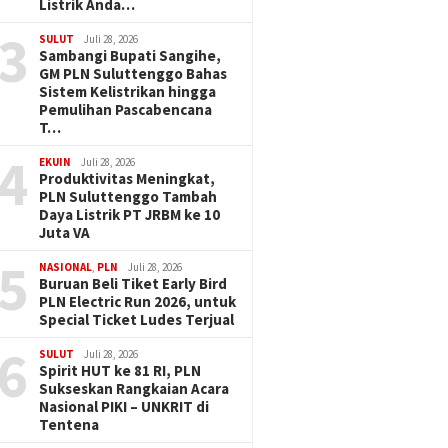
Listrik Anda…
3
SULUT
Juli 28, 2026
Sambangi Bupati Sangihe,
GM PLN Suluttenggo Bahas
Sistem Kelistrikan hingga
Pemulihan Pascabencana
T…
4
EKUIN
Juli 28, 2026
Produktivitas Meningkat,
PLN Suluttenggo Tambah
Daya Listrik PT JRBM ke 10
Juta VA
5
NASIONAL
,
PLN
Juli 28, 2026
Buruan Beli Tiket Early Bird
PLN Electric Run 2026, untuk
Special Ticket Ludes Terjual
6
SULUT
Juli 28, 2026
Spirit HUT ke 81 RI, PLN
Sukseskan Rangkaian Acara
Nasional PIKI – UNKRIT di
Tentena