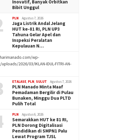
Inovatif, Banyak Orbitkan
Bibit Unggul
2
PLN
Agustus 7, 2026
Jaga Listrik Andal Jelang
HUT ke-81 RI, PLN UP3
Tahuna Gelar Apel dan
Inspeksi Peralatan
Kepulauan N…
//harimanado.com/wp-
/uploads/2026/03/IKLAN-IDUL-FITRI-AN-
g
3
ETALASE
,
PLN
,
SULUT
Agustus 7, 2026
PLN Manado Minta Maaf
Pemadaman Bergilir di Pulau
Bunaken, Minggu Dua PLTD
Pulih Total
4
PLN
Agustus 6, 2026
Semarakkan HUT ke 81 RI,
PLN Dorong Digitalisasi
Pendidikan di SMPN1 Palu
Lewat Program TJSL