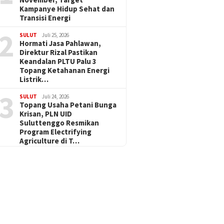
Kampanye Hidup Sehat dan
Transisi Energi
2
SULUT
Juli 25, 2026
Hormati Jasa Pahlawan,
Direktur Rizal Pastikan
Keandalan PLTU Palu 3
Topang Ketahanan Energi
Listrik…
3
SULUT
Juli 24, 2026
Topang Usaha Petani Bunga
Krisan, PLN UID
Suluttenggo Resmikan
Program Electrifying
Agriculture di T…