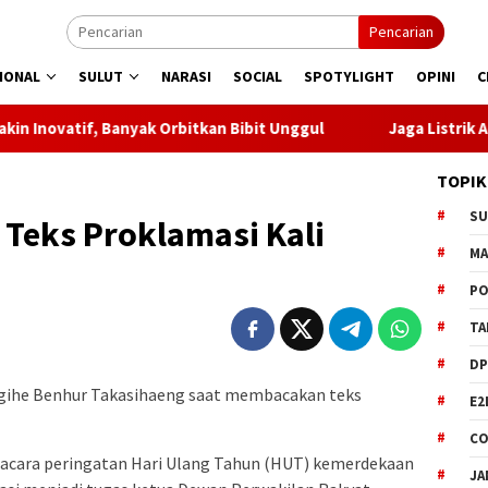
Pencarian
IONAL
SULUT
NARASI
SOCIAL
SPOTYLIGHT
OPINI
C
ak Orbitkan Bibit Unggul
Jaga Listrik Andal Jelang HUT 
TOPIK
S
 Teks Proklamasi Kali
M
PO
TA
DP
gihe Benhur Takasihaeng saat membacakan teks
E2
CO
pacara peringatan Hari Ulang Tahun (HUT) kemerdekaan
JA