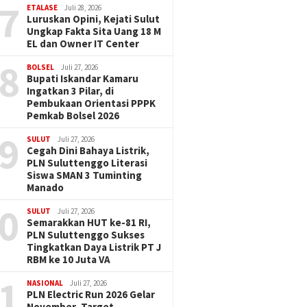
7
ETALASE
Juli 28, 2026
Luruskan Opini, Kejati Sulut
Ungkap Fakta Sita Uang 18 M
EL dan Owner IT Center
8
BOLSEL
Juli 27, 2026
Bupati Iskandar Kamaru
Ingatkan 3 Pilar, di
Pembukaan Orientasi PPPK
Pemkab Bolsel 2026
9
SULUT
Juli 27, 2026
Cegah Dini Bahaya Listrik,
PLN Suluttenggo Literasi
Siswa SMAN 3 Tuminting
Manado
0
SULUT
Juli 27, 2026
Semarakkan HUT ke-81 RI,
PLN Suluttenggo Sukses
Tingkatkan Daya Listrik PT J
RBM ke 10 Juta VA
1
NASIONAL
Juli 27, 2026
PLN Electric Run 2026 Gelar
November, Target