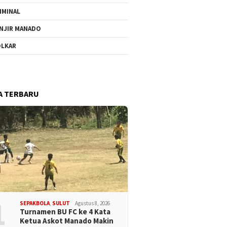
IMINAL
NJIR MANADO
LKAR
A TERBARU
1
SEPAKBOLA
,
SULUT
Agustus 8, 2026
Turnamen BU FC ke 4 Kata
Ketua Askot Manado Makin