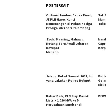
POS TERKAIT
Optimis Tembus Babak Final,
Tak 
JE PLN Harus Kunci
Mamp
Kemenangan di Pekan Ketiga
Tolo
Proliga 2024 Seri Palembang
Esok, Maasing, Mahawu,
Nasd
Ketang Baru Awali Lebaran
Capr
Ketupat
Berp
Manado
Jelang Pekat Samrat 2022, Ini
Bidi
yang Lakukan Polres Bolmut
Gela
Elekt
Kabar Baik, PLN Siap Pasok
DISW
Listrik 1.026 MVA ke 5
Perusahaan Smelter di