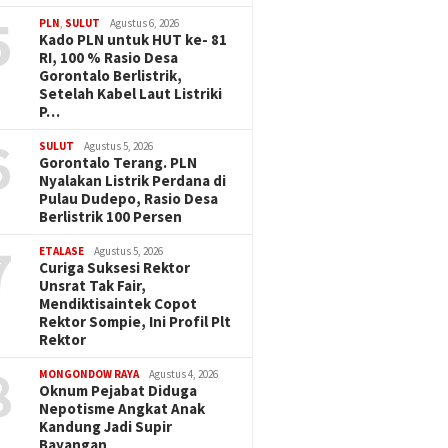
5
PLN
,
SULUT
Agustus 6, 2026
Kado PLN untuk HUT ke- 81
RI, 100 % Rasio Desa
Gorontalo Berlistrik,
Setelah Kabel Laut Listriki
P…
6
SULUT
Agustus 5, 2026
Gorontalo Terang. PLN
Nyalakan Listrik Perdana di
Pulau Dudepo, Rasio Desa
Berlistrik 100 Persen
7
ETALASE
Agustus 5, 2026
Curiga Suksesi Rektor
Unsrat Tak Fair,
Mendiktisaintek Copot
Rektor Sompie, Ini Profil Plt
Rektor
8
MONGONDOW RAYA
Agustus 4, 2026
Oknum Pejabat Diduga
Nepotisme Angkat Anak
Kandung Jadi Supir
Bayangan