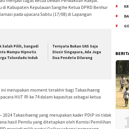
si menjadi tugas ketua Dewan Perwakilan Rakyat
KR
ku di Kabupaten Kepulauan Sangihe Ketua DPRD Benhur
masi pada upacara Sabtu (17/08) di Lapangan
BA
GO
k Salah Pilih, Sangadi
Ternyata Bukan UAS Saja
nto Mampu Hipnotis
Diusir Singapura, Ada Juga
BERIT
rga Tolondadu Induk
Dua Pendeta Dilarang
 ini merupakan moment terakhir bagi Takasihaeng
acara HUT RI ke 74 dalam kapasitas sebagai ketua
 – 2024 Takasihaeng yang merupakan kader PDIP ini tidak
na hasil Pemilu yang ditetapkan oleh Komisi Pemilihan
RD menjadi milik partai Golkar sebagai pemenang