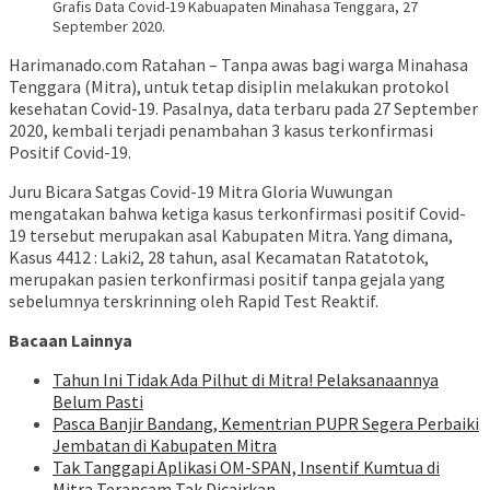
Grafis Data Covid-19 Kabuapaten Minahasa Tenggara, 27
September 2020.
Harimanado.com Ratahan – Tanpa awas bagi warga Minahasa
Tenggara (Mitra), untuk tetap disiplin melakukan protokol
kesehatan Covid-19. Pasalnya, data terbaru pada 27 September
2020, kembali terjadi penambahan 3 kasus terkonfirmasi
Positif Covid-19.
Juru Bicara Satgas Covid-19 Mitra Gloria Wuwungan
mengatakan bahwa ketiga kasus terkonfirmasi positif Covid-
19 tersebut merupakan asal Kabupaten Mitra. Yang dimana,
Kasus 4412 : Laki2, 28 tahun, asal Kecamatan Ratatotok,
merupakan pasien terkonfirmasi positif tanpa gejala yang
sebelumnya terskrinning oleh Rapid Test Reaktif.
Bacaan Lainnya
Tahun Ini Tidak Ada Pilhut di Mitra! Pelaksanaannya
Belum Pasti
Pasca Banjir Bandang, Kementrian PUPR Segera Perbaiki
Jembatan di Kabupaten Mitra
Tak Tanggapi Aplikasi OM-SPAN, Insentif Kumtua di
Mitra Terancam Tak Dicairkan