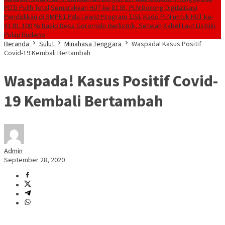
PLTD Pulih Total
Semarakkan HUT ke 81 RI, PLN Dorong Digitalisasi
Pendidikan di SMPN1 Palu Lewat Program TJSL
Kado PLN untuk HUT ke-
81 RI, 100 % Rasio Desa Gorontalo Berlistrik, Setelah Kabel Laut Listriki
Pulau Dudepo
Beranda
Sulut
Minahasa Tenggara
Waspada! Kasus Positif
Covid-19 Kembali Bertambah
Waspada! Kasus Positif Covid-
19 Kembali Bertambah
Admin
September 28, 2020