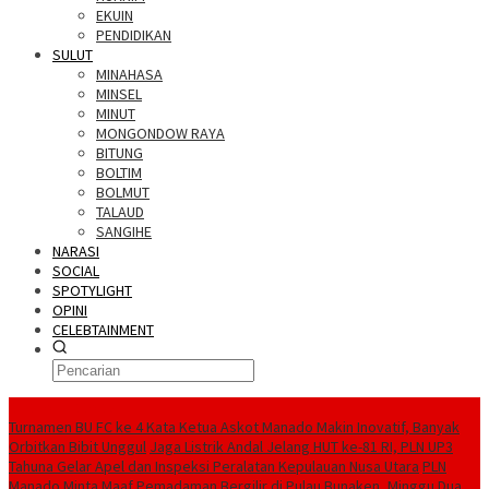
EKUIN
PENDIDIKAN
SULUT
MINAHASA
MINSEL
MINUT
MONGONDOW RAYA
BITUNG
BOLTIM
BOLMUT
TALAUD
SANGIHE
NARASI
SOCIAL
SPOTYLIGHT
OPINI
CELEBTAINMENT
BERITA TERBARU
Turnamen BU FC ke 4 Kata Ketua Askot Manado Makin Inovatif, Banyak
Orbitkan Bibit Unggul
Jaga Listrik Andal Jelang HUT ke-81 RI, PLN UP3
Tahuna Gelar Apel dan Inspeksi Peralatan Kepulauan Nusa Utara
PLN
Manado Minta Maaf Pemadaman Bergilir di Pulau Bunaken, Minggu Dua