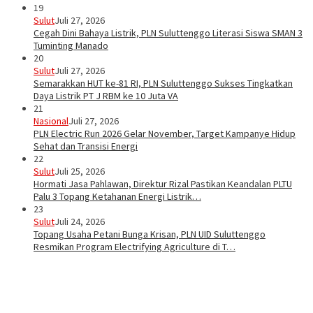
19
Sulut
Juli 27, 2026
Cegah Dini Bahaya Listrik, PLN Suluttenggo Literasi Siswa SMAN 3
Tuminting Manado
20
Sulut
Juli 27, 2026
Semarakkan HUT ke-81 RI, PLN Suluttenggo Sukses Tingkatkan
Daya Listrik PT J RBM ke 10 Juta VA
21
Nasional
Juli 27, 2026
PLN Electric Run 2026 Gelar November, Target Kampanye Hidup
Sehat dan Transisi Energi
22
Sulut
Juli 25, 2026
Hormati Jasa Pahlawan, Direktur Rizal Pastikan Keandalan PLTU
Palu 3 Topang Ketahanan Energi Listrik…
23
Sulut
Juli 24, 2026
Topang Usaha Petani Bunga Krisan, PLN UID Suluttenggo
Resmikan Program Electrifying Agriculture di T…