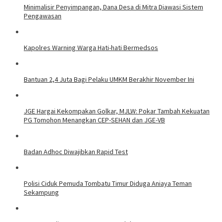
Minimalisir Penyimpangan, Dana Desa di Mitra Diawasi Sistem
Pengawasan
Kapolres Warning Warga Hati-hati Bermedsos
Bantuan 2,4 Juta Bagi Pelaku UMKM Berakhir November Ini
JGE Hargai Kekompakan Golkar, MJLW: Pokar Tambah Kekuatan
PG Tomohon Menangkan CEP-SEHAN dan JGE-VB
Badan Adhoc Diwajibkan Rapid Test
Polisi Ciduk Pemuda Tombatu Timur Diduga Aniaya Teman
Sekampung