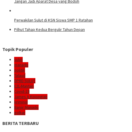
Jangan Jadi Aparat Desa yang Bodoh
Perwakilan Sulut di KSN Siswa SMP 1 Ratahan
Pilhut Tahap Kedua Bergulir Tahun Depan
Topik Populer
sulut
manado
politik
Talaud
DPRD SULUT
E2L-Mantap
Covid-19
James A Kojongian
kriminal
Banjir Manado
golkar
BERITA TERBARU