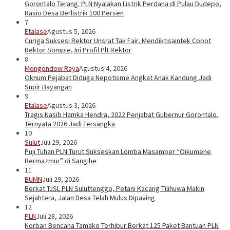
Gorontalo Terang. PLN Nyalakan Listrik Perdana di Pulau Dudepo,
Rasio Desa Berlistrik 100 Persen
7
Etalase
Agustus 5, 2026
Curiga Suksesi Rektor Unsrat Tak Fair, Mendiktisaintek Copot
Rektor Sompie, Ini Profil Plt Rektor
8
Mongondow Raya
Agustus 4, 2026
Oknum Pejabat Diduga Nepotisme Angkat Anak Kandung Jadi
Supir Bayangan
9
Etalase
Agustus 3, 2026
Tragis Nasib Hamka Hendra, 2022 Penjabat Gubernur Gorontalo.
Ternyata 2026 Jadi Tersangka
10
Sulut
Juli 29, 2026
Puji Tuhan PLN Turut Sukseskan Lomba Masamper “Oikumene
Bermazmur” di Sangihe
11
BUMN
Juli 29, 2026
Berkat TJSL PLN Suluttenggo, Petani Kacang Tilihuwa Makin
Sejahtera, Jalan Desa Telah Mulus Dipaving
12
PLN
Juli 28, 2026
Korban Bencana Tamako Terhibur Berkat 125 Paket Bantuan PLN