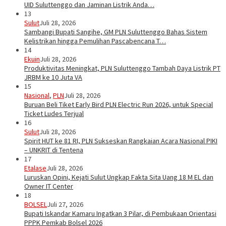
UID Suluttenggo dan Jaminan Listrik Anda…
13
Sulut
Juli 28, 2026
Sambangi Bupati Sangihe, GM PLN Suluttenggo Bahas Sistem
Kelistrikan hingga Pemulihan Pascabencana T…
14
Ekuin
Juli 28, 2026
Produktivitas Meningkat, PLN Suluttenggo Tambah Daya Listrik PT
JRBM ke 10 Juta VA
15
Nasional
,
PLN
Juli 28, 2026
Buruan Beli Tiket Early Bird PLN Electric Run 2026, untuk Special
Ticket Ludes Terjual
16
Sulut
Juli 28, 2026
Spirit HUT ke 81 RI, PLN Sukseskan Rangkaian Acara Nasional PIKI
– UNKRIT di Tentena
17
Etalase
Juli 28, 2026
Luruskan Opini, Kejati Sulut Ungkap Fakta Sita Uang 18 M EL dan
Owner IT Center
18
BOLSEL
Juli 27, 2026
Bupati Iskandar Kamaru Ingatkan 3 Pilar, di Pembukaan Orientasi
PPPK Pemkab Bolsel 2026