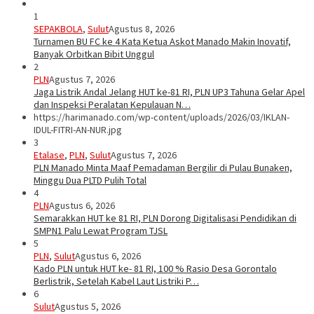
1
SEPAKBOLA
,
Sulut
Agustus 8, 2026
Turnamen BU FC ke 4 Kata Ketua Askot Manado Makin Inovatif,
Banyak Orbitkan Bibit Unggul
2
PLN
Agustus 7, 2026
Jaga Listrik Andal Jelang HUT ke-81 RI, PLN UP3 Tahuna Gelar Apel
dan Inspeksi Peralatan Kepulauan N…
https://harimanado.com/wp-content/uploads/2026/03/IKLAN-
IDUL-FITRI-AN-NUR.jpg
3
Etalase
,
PLN
,
Sulut
Agustus 7, 2026
PLN Manado Minta Maaf Pemadaman Bergilir di Pulau Bunaken,
Minggu Dua PLTD Pulih Total
4
PLN
Agustus 6, 2026
Semarakkan HUT ke 81 RI, PLN Dorong Digitalisasi Pendidikan di
SMPN1 Palu Lewat Program TJSL
5
PLN
,
Sulut
Agustus 6, 2026
Kado PLN untuk HUT ke- 81 RI, 100 % Rasio Desa Gorontalo
Berlistrik, Setelah Kabel Laut Listriki P…
6
Sulut
Agustus 5, 2026