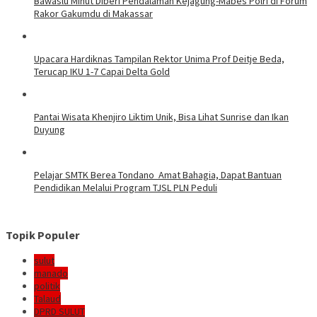
Bawaslu Minut Diberi Pendalaman Kejagung-Mabes Polri di Forum
Rakor Gakumdu di Makassar
Upacara Hardiknas Tampilan Rektor Unima Prof Deitje Beda,
Terucap IKU 1-7 Capai Delta Gold
Pantai Wisata Khenjiro Liktim Unik, Bisa Lihat Sunrise dan Ikan
Duyung
Pelajar SMTK Berea Tondano Amat Bahagia, Dapat Bantuan
Pendidikan Melalui Program TJSL PLN Peduli
Topik Populer
sulut
manado
politik
Talaud
DPRD SULUT