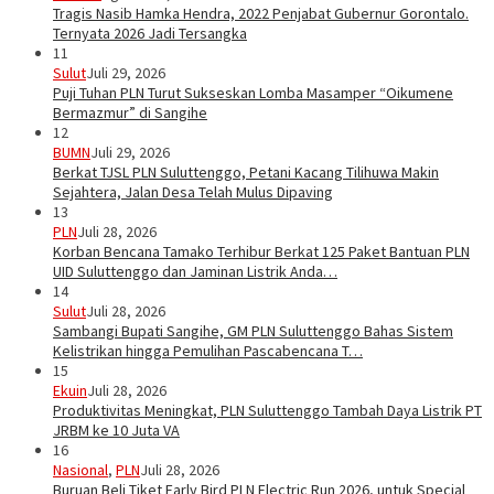
Tragis Nasib Hamka Hendra, 2022 Penjabat Gubernur Gorontalo.
Ternyata 2026 Jadi Tersangka
11
Sulut
Juli 29, 2026
Puji Tuhan PLN Turut Sukseskan Lomba Masamper “Oikumene
Bermazmur” di Sangihe
12
BUMN
Juli 29, 2026
Berkat TJSL PLN Suluttenggo, Petani Kacang Tilihuwa Makin
Sejahtera, Jalan Desa Telah Mulus Dipaving
13
PLN
Juli 28, 2026
Korban Bencana Tamako Terhibur Berkat 125 Paket Bantuan PLN
UID Suluttenggo dan Jaminan Listrik Anda…
14
Sulut
Juli 28, 2026
Sambangi Bupati Sangihe, GM PLN Suluttenggo Bahas Sistem
Kelistrikan hingga Pemulihan Pascabencana T…
15
Ekuin
Juli 28, 2026
Produktivitas Meningkat, PLN Suluttenggo Tambah Daya Listrik PT
JRBM ke 10 Juta VA
16
Nasional
,
PLN
Juli 28, 2026
Buruan Beli Tiket Early Bird PLN Electric Run 2026, untuk Special