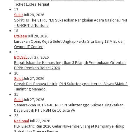
Ticket Ludes Terjual
17
Sulut
Juli 28, 2026
Spirit HUT ke 81 RI, PLN Sukseskan Rangkaian Acara Nasional PIKI
– UNKRIT di Tentena
18
Etalase
Juli 28, 2026
Luruskan Opini, Kejati Sulut Ungkap Fakta Sita Uang 18 M EL dan
Owner IT Center
19
BOLSEL
Juli 27, 2026
Bupati Iskandar Kamaru Ingatkan 3 Pilar, di Pembukaan Orientasi
PPPK Pemkab Bolsel 2026
20
Sulut
Juli 27, 2026
Cegah Dini Bahaya Listrik, PLN Suluttenggo Literasi Siswa SMAN 3
Tuminting Manado
21
Sulut
Juli 27, 2026
Semarakkan HUT ke-81 RI, PLN Suluttenggo Sukses Tingkatkan
Daya Listrik PT J RBM ke 10 Juta VA
22
Nasional
Juli 27, 2026
PLN Electric Run 2026 Gelar November, Target Kampanye Hidup
Sehat dan Transisi Energi