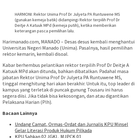
HARMONI: Rektor Unima Prof Dr Julyeta PA Runtuwene MS
(gunakan kemeja batik) didampingi Rektor terpilih Prof Dr
Deitje A Katuuk MPd (kemeja putih), ketika memberikan
keterangan pasca pemilihan lalu.
Harimanado.com, MANADO – Desas desus kembali menghantui
Universitas Negeri Manado (Unima). Pasalnya, hasil pemilihan
rektor kemarin, kembali disoal.
Kabar berhembus pelantikan rektor terpilih Prof Dr Deitje A
Katuuk MPd akan ditunda, bahkan dibatalkan. Padahal masa
jabatan Rektor Unima Prof Dr Julyeta PA Runtuwene MS,
tinggal menghitung hari akan berakhir. Untuk itu, top leader di
kampus yang terletak di puncak gunung Tousaru ini harus
segera diisi. Jika tidak bisa kekosongan, dan atau digantikan
Pelaksana Harian (Plh).
Bacaan Lainnya
Undang Camat, Ormas-Ordat dan Jurnalis KPU Minsel
Gelar Literasi Produk Hukum Pilkada
KPU Sahkan 02 JGKL, MJPCK 01