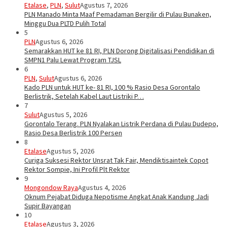
Etalase
,
PLN
,
Sulut
Agustus 7, 2026
PLN Manado Minta Maaf Pemadaman Bergilir di Pulau Bunaken,
Minggu Dua PLTD Pulih Total
5
PLN
Agustus 6, 2026
Semarakkan HUT ke 81 RI, PLN Dorong Digitalisasi Pendidikan di
SMPN1 Palu Lewat Program TJSL
6
PLN
,
Sulut
Agustus 6, 2026
Kado PLN untuk HUT ke- 81 RI, 100 % Rasio Desa Gorontalo
Berlistrik, Setelah Kabel Laut Listriki P…
7
Sulut
Agustus 5, 2026
Gorontalo Terang. PLN Nyalakan Listrik Perdana di Pulau Dudepo,
Rasio Desa Berlistrik 100 Persen
8
Etalase
Agustus 5, 2026
Curiga Suksesi Rektor Unsrat Tak Fair, Mendiktisaintek Copot
Rektor Sompie, Ini Profil Plt Rektor
9
Mongondow Raya
Agustus 4, 2026
Oknum Pejabat Diduga Nepotisme Angkat Anak Kandung Jadi
Supir Bayangan
10
Etalase
Agustus 3, 2026