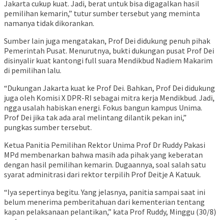
Jakarta cukup kuat. Jadi, berat untuk bisa digagalkan hasil
pemilihan kemarin,” tutur sumber tersebut yang meminta
namanya tidak dikorankan.
Sumber lain juga mengatakan, Prof Dei didukung penuh pihak
Pemerintah Pusat. Menurutnya, bukti dukungan pusat Prof Dei
disinyalir kuat kantongi full suara Mendikbud Nadiem Makarim
di pemilihan lalu.
“Dukungan Jakarta kuat ke Prof Dei. Bahkan, Prof Dei didukung
juga oleh Komisi X DPR-RI sebagai mitra kerja Mendikbud. Jadi,
ngga usalah habiskan energi. Fokus bangun kampus Unima.
Prof Dei jika tak ada aral melintang dilantik pekan ini,”
pungkas sumber tersebut.
Ketua Panitia Pemilihan Rektor Unima Prof Dr Ruddy Pakasi
MPd membenarkan bahwa masih ada pihak yang keberatan
dengan hasil pemilihan kemarin. Dugaannya, soal salah satu
syarat adminitrasi dari rektor terpilih Prof Deitje A Katuuk.
“Iya sepertinya begitu. Yang jelasnya, panitia sampai saat ini
belum menerima pemberitahuan dari kementerian tentang
kapan pelaksanaan pelantikan,” kata Prof Ruddy, Minggu (30/8)