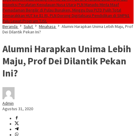
Inspeksi Peralatan Kepulauan Nusa Utara
PLN Manado Minta Maaf
Pemadaman Bergilir di Pulau Bunaken, Minggu Dua PLTD Pulih Total
Semarakkan HUT ke 81 RI, PLN Dorong Digitalisasi Pendidikan di SMPN1
Palu Lewat Program TJSL
Beranda
Sulut
Minahasa
Alumni Harapkan Unima Lebih Maju, Prof
Dei Dilantik Pekan Ini?
Alumni Harapkan Unima Lebih
Maju, Prof Dei Dilantik Pekan
Ini?
Admin
Agustus 31, 2020