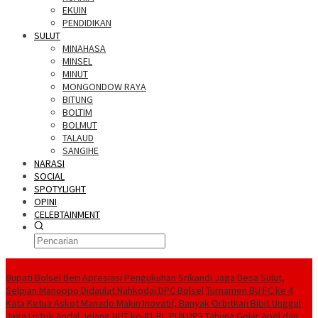
EKUIN
PENDIDIKAN
SULUT
MINAHASA
MINSEL
MINUT
MONGONDOW RAYA
BITUNG
BOLTIM
BOLMUT
TALAUD
SANGIHE
NARASI
SOCIAL
SPOTYLIGHT
OPINI
CELEBTAINMENT
BERITA TERBARU
Bupati Bolsel Beri Apresiasi Pengukuhan Srikandi Jaga Desa Sulut,
Selpian Manoppo Didaulat Nahkodai DPC Bolsel
Turnamen BU FC ke 4
Kata Ketua Askot Manado Makin Inovatif, Banyak Orbitkan Bibit Unggul
Jaga Listrik Andal Jelang HUT ke-81 RI, PLN UP3 Tahuna Gelar Apel dan