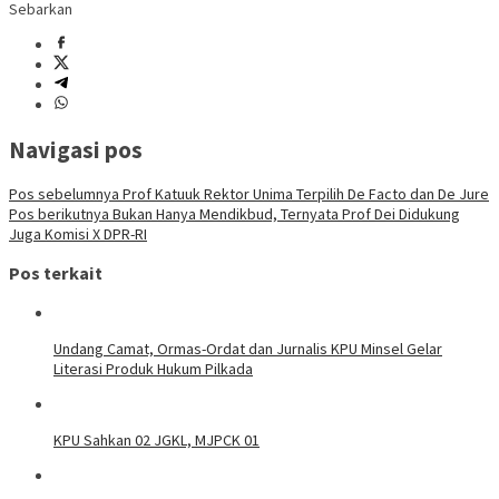
Sebarkan
Navigasi pos
Pos sebelumnya
Prof Katuuk Rektor Unima Terpilih De Facto dan De Jure
Pos berikutnya
Bukan Hanya Mendikbud, Ternyata Prof Dei Didukung
Juga Komisi X DPR-RI
Pos terkait
Undang Camat, Ormas-Ordat dan Jurnalis KPU Minsel Gelar
Literasi Produk Hukum Pilkada
KPU Sahkan 02 JGKL, MJPCK 01