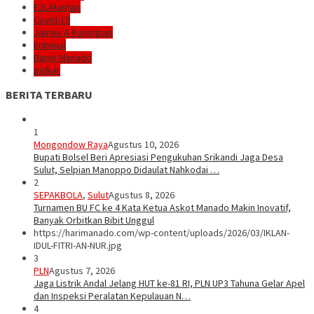
E2L-Mantap
Covid-19
James A Kojongian
kriminal
Banjir Manado
golkar
BERITA TERBARU
1
Mongondow Raya
Agustus 10, 2026
Bupati Bolsel Beri Apresiasi Pengukuhan Srikandi Jaga Desa
Sulut, Selpian Manoppo Didaulat Nahkodai …
2
SEPAKBOLA
,
Sulut
Agustus 8, 2026
Turnamen BU FC ke 4 Kata Ketua Askot Manado Makin Inovatif,
Banyak Orbitkan Bibit Unggul
https://harimanado.com/wp-content/uploads/2026/03/IKLAN-
IDUL-FITRI-AN-NUR.jpg
3
PLN
Agustus 7, 2026
Jaga Listrik Andal Jelang HUT ke-81 RI, PLN UP3 Tahuna Gelar Apel
dan Inspeksi Peralatan Kepulauan N…
4