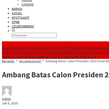
TALAUD
SANGIHE
NARASI
SOCIAL
SPOTYLIGHT
OPINI
CELEBTAINMENT
BERITA TERBARU
Jaga Listrik Andal Jelang HUT ke-81 RI, PLN UP3 Tahuna Gelar Apel dan In
81 RI, PLN Dorong Digitalisasi Pendidikan di SMPN1 Palu Lewat Program TJ
Listrik Perdana di Pulau Dudepo, Rasio Desa Berlistrik 100 Persen
Beranda
Uncategorized
Ambang Batas Calon Presiden 2024 Turun 
Ambang Batas Calon Presiden 
Admin
Juli 8, 2020