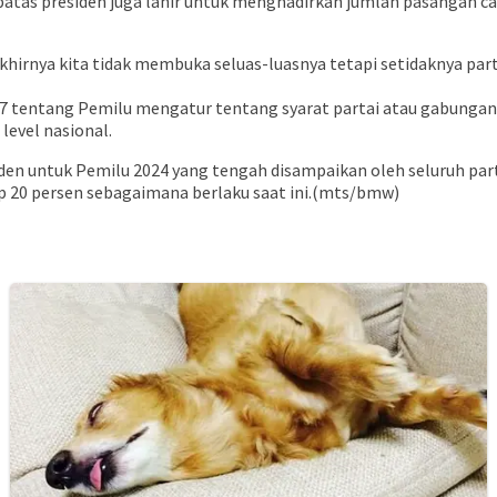
batas presiden juga lahir untuk menghadirkan jumlah pasangan ca
irnya kita tidak membuka seluas-luasnya tetapi setidaknya partis
7 tentang Pemilu mengatur tentang syarat partai atau gabungan
 level nasional.
iden untuk Pemilu 2024 yang tengah disampaikan oleh seluruh part
tap 20 persen sebagaimana berlaku saat ini.(mts/bmw)