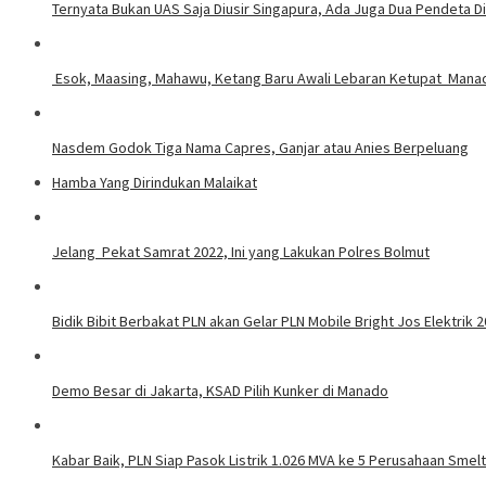
Ternyata Bukan UAS Saja Diusir Singapura, Ada Juga Dua Pendeta D
Esok, Maasing, Mahawu, Ket
Nasdem Godok Tiga Nama Capres, Ganjar atau Anies Berpeluang
Hamba Yang Dirindukan Malaikat
Jelang Pekat Samrat 2022, Ini yang Lakukan Polres Bolmut
Bidik Bibit Berbakat PLN akan Gelar PLN Mobile Bright Jos Elektrik 
Demo Besar di Jakarta, KSAD Pilih Kunker di Manado
Kabar Baik, PLN Siap Pasok Listrik 1.026 MVA ke 5 Perusahaan Smelt