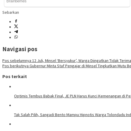
Sebarkan
Navigasi pos
Pos sebelumnya
12 Juli, Minsel ‘Bersyukur’, Warga Diingatkan Tidak Terim
Pos berikutnya
Gubernur Minta Staf Pengajar di Minsel Tingkatkan Mutu Be
Pos terkait
Optimis Tembus Babak Final, JE PLN Harus Kunci Kemenangan di Pe
Tak Salah Pilih, Sangadi Bento Mampu Hipnotis Warga Tolondadu In