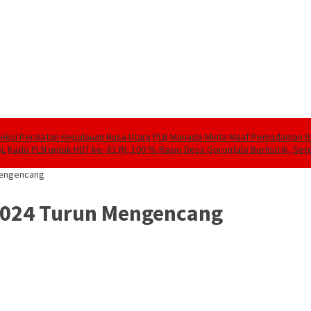
speksi Peralatan Kepulauan Nusa Utara
PLN Manado Minta Maaf Pemadaman Berg
SL
Kado PLN untuk HUT ke- 81 RI, 100 % Rasio Desa Gorontalo Berlistrik, Sete
Mengencang
2024 Turun Mengencang