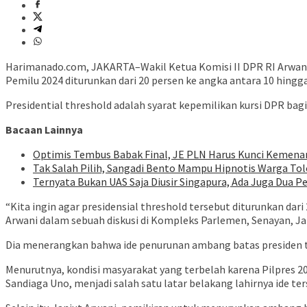
Harimanado.com, JAKARTA–Wakil Ketua Komisi II DPR RI Arwani 
Pemilu 2024 diturunkan dari 20 persen ke angka antara 10 hingga
Presidential threshold adalah syarat kepemilikan kursi DPR ba
Bacaan Lainnya
Optimis Tembus Babak Final, JE PLN Harus Kunci Kemenan
Tak Salah Pilih, Sangadi Bento Mampu Hipnotis Warga To
Ternyata Bukan UAS Saja Diusir Singapura, Ada Juga Dua P
“Kita ingin agar presidensial threshold tersebut diturunkan dari
Arwani dalam sebuah diskusi di Kompleks Parlemen, Senayan, Jak
Dia menerangkan bahwa ide penurunan ambang batas presiden te
Menurutnya, kondisi masyarakat yang terbelah karena Pilpres 
Sandiaga Uno, menjadi salah satu latar belakang lahirnya ide ter