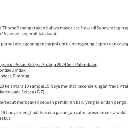
Thomafi mengatakan bahwa mayoritas fraksi di Senayan ingin aga
 15 persen kepemilikan kursi.
gi parpol atau gabungan parpol untuk mengusung capres dan cawa
gan di Pekan Ketiga Proliga 2024 Seri Palembang
londadu Induk
endeta Dilarang
 20 ke antara 10 sampai 15. Saya melihat kecenderungan fraksi-frak
arta pada Selasa (7/7).
rsebut merupakan sebuah pemikiran baru yang lahir dari pengal
2019 hanya menghadirkan dua pasangan calon presiden serta waki
sebut.