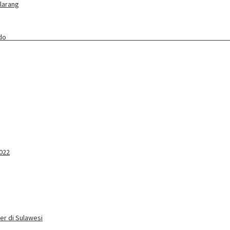
ilarang
ang Baru Awali Lebaran Ketupat
2022
er di Sulawesi