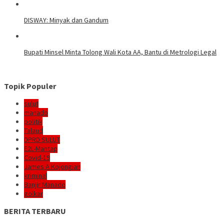
DISWAY: Minyak dan Gandum
Bupati Minsel Minta Tolong Wali Kota AA, Bantu di Metrologi Legal
Topik Populer
sulut
manado
politik
Talaud
DPRD SULUT
E2L-Mantap
Covid-19
James A Kojongian
kriminal
Banjir Manado
golkar
BERITA TERBARU