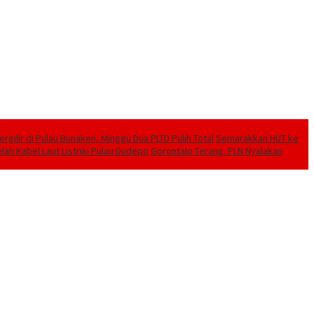
ilir di Pulau Bunaken, Minggu Dua PLTD Pulih Total
Semarakkan HUT ke
lah Kabel Laut Listriki Pulau Dudepo
Gorontalo Terang. PLN Nyalakan