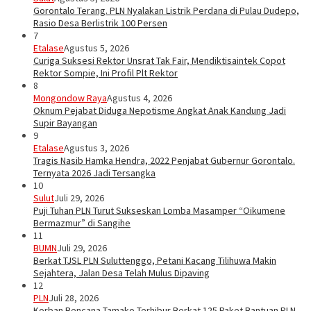
Gorontalo Terang. PLN Nyalakan Listrik Perdana di Pulau Dudepo,
Rasio Desa Berlistrik 100 Persen
7
Etalase
Agustus 5, 2026
Curiga Suksesi Rektor Unsrat Tak Fair, Mendiktisaintek Copot
Rektor Sompie, Ini Profil Plt Rektor
8
Mongondow Raya
Agustus 4, 2026
Oknum Pejabat Diduga Nepotisme Angkat Anak Kandung Jadi
Supir Bayangan
9
Etalase
Agustus 3, 2026
Tragis Nasib Hamka Hendra, 2022 Penjabat Gubernur Gorontalo.
Ternyata 2026 Jadi Tersangka
10
Sulut
Juli 29, 2026
Puji Tuhan PLN Turut Sukseskan Lomba Masamper “Oikumene
Bermazmur” di Sangihe
11
BUMN
Juli 29, 2026
Berkat TJSL PLN Suluttenggo, Petani Kacang Tilihuwa Makin
Sejahtera, Jalan Desa Telah Mulus Dipaving
12
PLN
Juli 28, 2026
Korban Bencana Tamako Terhibur Berkat 125 Paket Bantuan PLN