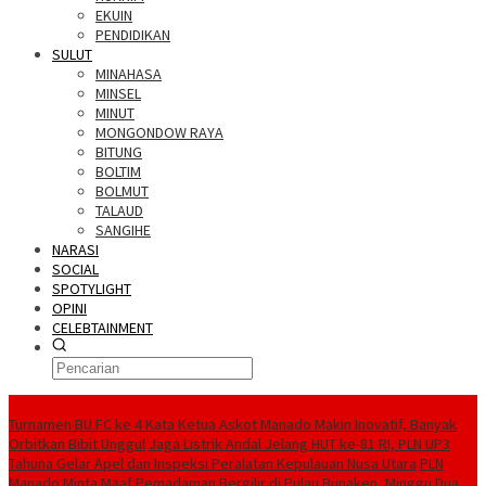
EKUIN
PENDIDIKAN
SULUT
MINAHASA
MINSEL
MINUT
MONGONDOW RAYA
BITUNG
BOLTIM
BOLMUT
TALAUD
SANGIHE
NARASI
SOCIAL
SPOTYLIGHT
OPINI
CELEBTAINMENT
BERITA TERBARU
Turnamen BU FC ke 4 Kata Ketua Askot Manado Makin Inovatif, Banyak
Orbitkan Bibit Unggul
Jaga Listrik Andal Jelang HUT ke-81 RI, PLN UP3
Tahuna Gelar Apel dan Inspeksi Peralatan Kepulauan Nusa Utara
PLN
Manado Minta Maaf Pemadaman Bergilir di Pulau Bunaken, Minggu Dua