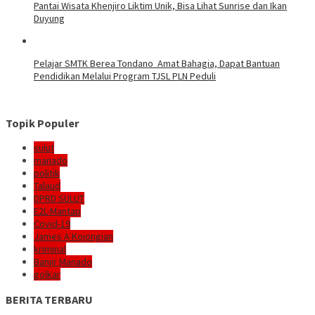
Pantai Wisata Khenjiro Liktim Unik, Bisa Lihat Sunrise dan Ikan
Duyung
Pelajar SMTK Berea Tondano Amat Bahagia, Dapat Bantuan
Pendidikan Melalui Program TJSL PLN Peduli
Topik Populer
sulut
manado
politik
Talaud
DPRD SULUT
E2L-Mantap
Covid-19
James A Kojongian
kriminal
Banjir Manado
golkar
BERITA TERBARU