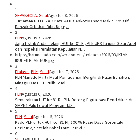
1
SEPAKBOLA
,
Sulut
Agustus 8, 2026
Turnamen BU FC ke 4 Kata Ketua Askot Manado Makin Inovatif,
Banyak Orbitkan Bibit Unggul
2
PLN
Agustus 7, 2026
Jaga Listrik Andal Jelang HUT ke-81 RI, PLN UP3 Tahuna Gelar Apel
dan Inspeksi Peralatan Kepulauan N…
https://harimanado.com/wp-content/uploads/2026/03/IKLAN-
IDUL-FITRI-AN-NUR.jpg
3
Etalase
,
PLN
,
Sulut
Agustus 7, 2026
PLN Manado Minta Maaf Pemadaman Bergilir di Pulau Bunaken,
Minggu Dua PLTD Pulih Total
4
PLN
Agustus 6, 2026
Semarakkan HUT ke 81 RI, PLN Dorong Digitalisasi Pendidikan di
SMPN1 Palu Lewat Program TJSL
5
PLN
,
Sulut
Agustus 6, 2026
Kado PLN untuk HUT ke- 81 RI, 100 % Rasio Desa Gorontalo
Berlistrik, Setelah Kabel Laut Listriki P…
6
Sulut
Agustus 5, 2026