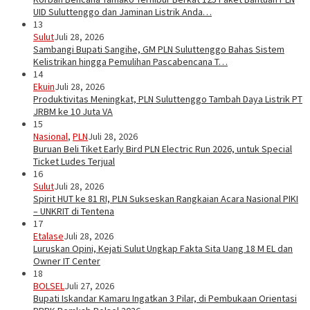
UID Suluttenggo dan Jaminan Listrik Anda…
13
Sulut
Juli 28, 2026
Sambangi Bupati Sangihe, GM PLN Suluttenggo Bahas Sistem
Kelistrikan hingga Pemulihan Pascabencana T…
14
Ekuin
Juli 28, 2026
Produktivitas Meningkat, PLN Suluttenggo Tambah Daya Listrik PT
JRBM ke 10 Juta VA
15
Nasional
,
PLN
Juli 28, 2026
Buruan Beli Tiket Early Bird PLN Electric Run 2026, untuk Special
Ticket Ludes Terjual
16
Sulut
Juli 28, 2026
Spirit HUT ke 81 RI, PLN Sukseskan Rangkaian Acara Nasional PIKI
– UNKRIT di Tentena
17
Etalase
Juli 28, 2026
Luruskan Opini, Kejati Sulut Ungkap Fakta Sita Uang 18 M EL dan
Owner IT Center
18
BOLSEL
Juli 27, 2026
Bupati Iskandar Kamaru Ingatkan 3 Pilar, di Pembukaan Orientasi