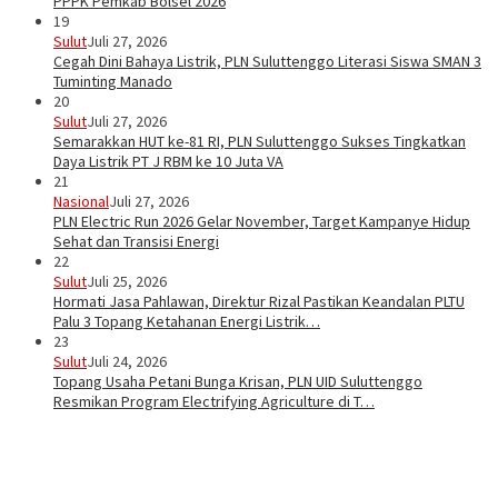
PPPK Pemkab Bolsel 2026
19
Sulut
Juli 27, 2026
Cegah Dini Bahaya Listrik, PLN Suluttenggo Literasi Siswa SMAN 3
Tuminting Manado
20
Sulut
Juli 27, 2026
Semarakkan HUT ke-81 RI, PLN Suluttenggo Sukses Tingkatkan
Daya Listrik PT J RBM ke 10 Juta VA
21
Nasional
Juli 27, 2026
PLN Electric Run 2026 Gelar November, Target Kampanye Hidup
Sehat dan Transisi Energi
22
Sulut
Juli 25, 2026
Hormati Jasa Pahlawan, Direktur Rizal Pastikan Keandalan PLTU
Palu 3 Topang Ketahanan Energi Listrik…
23
Sulut
Juli 24, 2026
Topang Usaha Petani Bunga Krisan, PLN UID Suluttenggo
Resmikan Program Electrifying Agriculture di T…