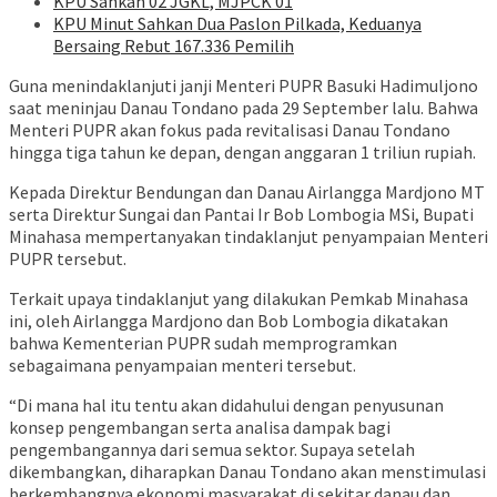
KPU Sahkan 02 JGKL, MJPCK 01
KPU Minut Sahkan Dua Paslon Pilkada, Keduanya
Bersaing Rebut 167.336 Pemilih
Guna menindaklanjuti janji Menteri PUPR Basuki Hadimuljono
saat meninjau Danau Tondano pada 29 September lalu. Bahwa
Menteri PUPR akan fokus pada revitalisasi Danau Tondano
hingga tiga tahun ke depan, dengan anggaran 1 triliun rupiah.
Kepada Direktur Bendungan dan Danau Airlangga Mardjono MT
serta Direktur Sungai dan Pantai Ir Bob Lombogia MSi, Bupati
Minahasa mempertanyakan tindaklanjut penyampaian Menteri
PUPR tersebut.
Terkait upaya tindaklanjut yang dilakukan Pemkab Minahasa
ini, oleh Airlangga Mardjono dan Bob Lombogia dikatakan
bahwa Kementerian PUPR sudah memprogramkan
sebagaimana penyampaian menteri tersebut.
“Di mana hal itu tentu akan didahului dengan penyusunan
konsep pengembangan serta analisa dampak bagi
pengembangannya dari semua sektor. Supaya setelah
dikembangkan, diharapkan Danau Tondano akan menstimulasi
berkembangnya ekonomi masyarakat di sekitar danau dan