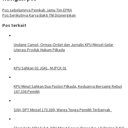
Pos sebelumnya
Pemkab Jamu Tim EPRA
Pos berikutnya
Karya Bakti TNI Disinergikan
Pos terkait
Undang Camat, Ormas-Ordat dan Jurnalis KPU Minsel Gelar
Literasi Produk Hukum Pilkada
KPU Sahkan 02 JGKL, MJPCK 01
KPU Minut Sahkan Dua Paslon Pilkada, Keduanya Bersaing Rebut
167.336 Pemilih
SAH, DPT Minsel 173.269, Warga Tenga Pemilih Terbanyak
Clear Kata KPU Sulut, KPU Minut Sesuai Prosedur, LO Paslon Tidak