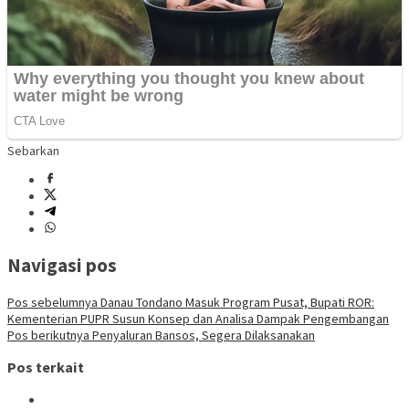
Sebarkan
Navigasi pos
Pos sebelumnya
Danau Tondano Masuk Program Pusat, Bupati ROR:
Kementerian PUPR Susun Konsep dan Analisa Dampak Pengembangan
Pos berikutnya
Penyaluran Bansos, Segera Dilaksanakan
Pos terkait