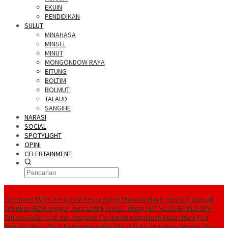
EKUIN
PENDIDIKAN
SULUT
MINAHASA
MINSEL
MINUT
MONGONDOW RAYA
BITUNG
BOLTIM
BOLMUT
TALAUD
SANGIHE
NARASI
SOCIAL
SPOTYLIGHT
OPINI
CELEBTAINMENT
BERITA TERBARU
Turnamen BU FC ke 4 Kata Ketua Askot Manado Makin Inovatif, Banyak
Orbitkan Bibit Unggul
Jaga Listrik Andal Jelang HUT ke-81 RI, PLN UP3
Tahuna Gelar Apel dan Inspeksi Peralatan Kepulauan Nusa Utara
PLN
Manado Minta Maaf Pemadaman Bergilir di Pulau Bunaken, Minggu Dua