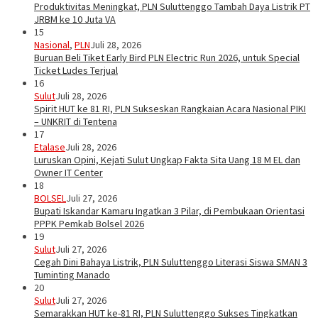
Produktivitas Meningkat, PLN Suluttenggo Tambah Daya Listrik PT
JRBM ke 10 Juta VA
15
Nasional
,
PLN
Juli 28, 2026
Buruan Beli Tiket Early Bird PLN Electric Run 2026, untuk Special
Ticket Ludes Terjual
16
Sulut
Juli 28, 2026
Spirit HUT ke 81 RI, PLN Sukseskan Rangkaian Acara Nasional PIKI
– UNKRIT di Tentena
17
Etalase
Juli 28, 2026
Luruskan Opini, Kejati Sulut Ungkap Fakta Sita Uang 18 M EL dan
Owner IT Center
18
BOLSEL
Juli 27, 2026
Bupati Iskandar Kamaru Ingatkan 3 Pilar, di Pembukaan Orientasi
PPPK Pemkab Bolsel 2026
19
Sulut
Juli 27, 2026
Cegah Dini Bahaya Listrik, PLN Suluttenggo Literasi Siswa SMAN 3
Tuminting Manado
20
Sulut
Juli 27, 2026
Semarakkan HUT ke-81 RI, PLN Suluttenggo Sukses Tingkatkan