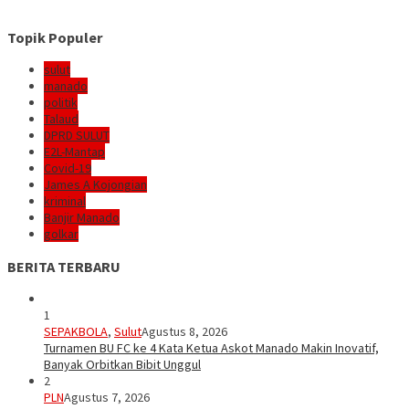
Topik Populer
sulut
manado
politik
Talaud
DPRD SULUT
E2L-Mantap
Covid-19
James A Kojongian
kriminal
Banjir Manado
golkar
BERITA TERBARU
1
SEPAKBOLA
,
Sulut
Agustus 8, 2026
Turnamen BU FC ke 4 Kata Ketua Askot Manado Makin Inovatif,
Banyak Orbitkan Bibit Unggul
2
PLN
Agustus 7, 2026