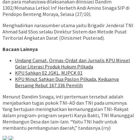
dan para mahasiswa dilaksanakan diinisiasi Dandim
1302/Minahasa Letkol Inf Herbeth Andi Amino Sinaga SIP di
Pendopo Benteng Moraya, Selasa (27/10).
Menghadirkan narasumber utama yaitu Brigadir Jenderal TNI
Ahmad Said SSos selaku Direktur Sistem dan Metode Pusat
Teritorial Angkatan Darat (Dirsismet Pusterad).
Bacaan Lainnya
Undang Camat, Ormas-Ordat dan Jurnalis KPU Minsel
Gelar Literasi Produk Hukum Pilkada
KPU Sahkan 02 JGKL, MJPCK 01
KPU Minut Sahkan Dua Paslon Pilkada, Keduanya
Bersaing Rebut 167.336 Pemilih
Menurut Dandim Sinaga, inti pertemuan tersebut adalah
menjabarkan tugas pokok TNI-AD dan TNI pada umumnya.
Yang bertujuan meningkatkan kemanunggalan TNI-Rakyat
dalam program-program seperti Karya Bakti, TNI Manunggal
Membangun Desa dan lain-lain. “Yaitu TNI hadir untuk
membantu pembangunan daerah,” tandasnya.(rry)