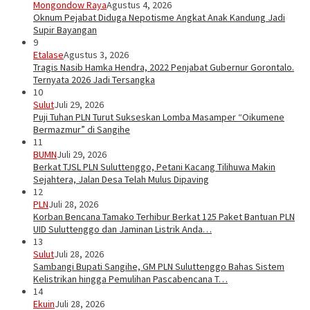
Mongondow Raya
Agustus 4, 2026
Oknum Pejabat Diduga Nepotisme Angkat Anak Kandung Jadi
Supir Bayangan
9
Etalase
Agustus 3, 2026
Tragis Nasib Hamka Hendra, 2022 Penjabat Gubernur Gorontalo.
Ternyata 2026 Jadi Tersangka
10
Sulut
Juli 29, 2026
Puji Tuhan PLN Turut Sukseskan Lomba Masamper “Oikumene
Bermazmur” di Sangihe
11
BUMN
Juli 29, 2026
Berkat TJSL PLN Suluttenggo, Petani Kacang Tilihuwa Makin
Sejahtera, Jalan Desa Telah Mulus Dipaving
12
PLN
Juli 28, 2026
Korban Bencana Tamako Terhibur Berkat 125 Paket Bantuan PLN
UID Suluttenggo dan Jaminan Listrik Anda…
13
Sulut
Juli 28, 2026
Sambangi Bupati Sangihe, GM PLN Suluttenggo Bahas Sistem
Kelistrikan hingga Pemulihan Pascabencana T…
14
Ekuin
Juli 28, 2026