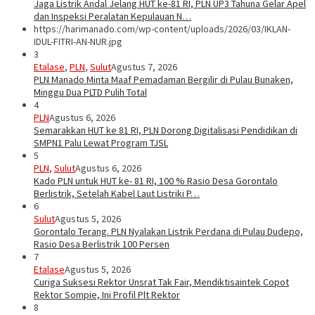
Jaga Listrik Andal Jelang HUT ke-81 RI, PLN UP3 Tahuna Gelar Apel
dan Inspeksi Peralatan Kepulauan N…
https://harimanado.com/wp-content/uploads/2026/03/IKLAN-
IDUL-FITRI-AN-NUR.jpg
3
Etalase
,
PLN
,
Sulut
Agustus 7, 2026
PLN Manado Minta Maaf Pemadaman Bergilir di Pulau Bunaken,
Minggu Dua PLTD Pulih Total
4
PLN
Agustus 6, 2026
Semarakkan HUT ke 81 RI, PLN Dorong Digitalisasi Pendidikan di
SMPN1 Palu Lewat Program TJSL
5
PLN
,
Sulut
Agustus 6, 2026
Kado PLN untuk HUT ke- 81 RI, 100 % Rasio Desa Gorontalo
Berlistrik, Setelah Kabel Laut Listriki P…
6
Sulut
Agustus 5, 2026
Gorontalo Terang. PLN Nyalakan Listrik Perdana di Pulau Dudepo,
Rasio Desa Berlistrik 100 Persen
7
Etalase
Agustus 5, 2026
Curiga Suksesi Rektor Unsrat Tak Fair, Mendiktisaintek Copot
Rektor Sompie, Ini Profil Plt Rektor
8