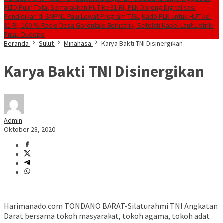
PLTD Pulih Total
Semarakkan HUT ke 81 RI, PLN Dorong Digitalisasi
Pendidikan di SMPN1 Palu Lewat Program TJSL
Kado PLN untuk HUT ke-
81 RI, 100 % Rasio Desa Gorontalo Berlistrik, Setelah Kabel Laut Listriki
Pulau Dudepo
Beranda
Sulut
Minahasa
Karya Bakti TNI Disinergikan
Karya Bakti TNI Disinergikan
Admin
Oktober 28, 2020
Harimanado.com TONDANO BARAT-Silaturahmi TNI Angkatan
Darat bersama tokoh masyarakat, tokoh agama, tokoh adat