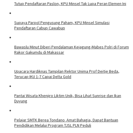
Tutup Pendaftaran Paslon, KPU Minsel Tak Lupa Peran Elemen Ini
Supaya Parpol Pengusung Paham, KPU Minsel Simulasi
Pendaftaran Cabup Cawabup
Bawaslu Minut Diberi Pendalaman Kejagung-Mabes Polri di Forum
Rakor Gakumdu di Makassar
Upacara Hardiknas Tampilan Rektor Unima Prof Deitje Beda,
Terucap IKU 1-7 Capai Delta Gold
Pantai Wisata Khenjiro Liktim Unik, Bisa Lihat Sunrise dan Ikan
Duyung
Pelajar SMTK Berea Tondano Amat Bahagia, Dapat Bantuan
Pendidikan Melalui Program TJSL PLN Peduli