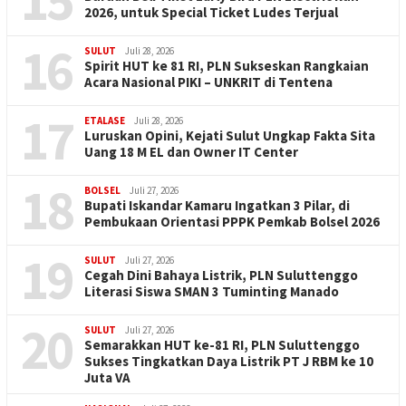
15
2026, untuk Special Ticket Ludes Terjual
16
SULUT
Juli 28, 2026
Spirit HUT ke 81 RI, PLN Sukseskan Rangkaian
Acara Nasional PIKI – UNKRIT di Tentena
17
ETALASE
Juli 28, 2026
Luruskan Opini, Kejati Sulut Ungkap Fakta Sita
Uang 18 M EL dan Owner IT Center
18
BOLSEL
Juli 27, 2026
Bupati Iskandar Kamaru Ingatkan 3 Pilar, di
Pembukaan Orientasi PPPK Pemkab Bolsel 2026
19
SULUT
Juli 27, 2026
Cegah Dini Bahaya Listrik, PLN Suluttenggo
Literasi Siswa SMAN 3 Tuminting Manado
20
SULUT
Juli 27, 2026
Semarakkan HUT ke-81 RI, PLN Suluttenggo
Sukses Tingkatkan Daya Listrik PT J RBM ke 10
Juta VA