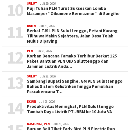
10
SULUT
Juli 29, 2026
Puji Tuhan PLN Turut Sukseskan Lomba
Masamper “Oikumene Bermazmur” di Sangihe
11
BUMN
Juli 29, 2026
Berkat TJSL PLN Suluttenggo, Petani Kacang
Tilihuwa Makin Sejahtera, Jalan Desa Telah
Mulus Dipaving
12
PLN
Juli 28, 2026
Korban Bencana Tamako Terhibur Berkat 125
Paket Bantuan PLN UID Suluttenggo dan
Jaminan Listrik Anda…
13
SULUT
Juli 28, 2026
Sambangi Bupati Sangihe, GM PLN Suluttenggo
Bahas Sistem Kelistrikan hingga Pemulihan
Pascabencana T…
14
EKUIN
Juli 28, 2026
Produktivitas Meningkat, PLN Suluttenggo
Tambah Daya Listrik PT JRBM ke 10 Juta VA
NASIONAL
,
PLN
Juli 28, 2026
Buruan Beli Tiket Early Bird PLN Electric Run