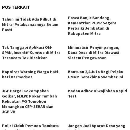
POS TERKAIT
Pasca Banjir Bandang,
Tahun Ini Tidak Ada Pilhut di
Kementrian PUPR Segera
Mitra! Pelaksanaannya Belum
Perbaiki Jembatan di
Pasti
Kabupaten Mitra
Tak Tanggapi Aplikasi OM-
Minimalisir Penyimpangan,
SPAN, Insentif Kumtua di Mitra
Dana Desa di Mitra Diawasi
Terancam Tak Dicairkan
Sistem Pengawasan
Kapolres Warning Warga Hati-
Bantuan 2,4 Juta Bagi Pelaku
hati Bermedsos
UMKM Berakhir November Ini
JGE Hargai Kekompakan
Badan Adhoc Diwajibkan Rapid
Golkar, MJLW: Pokar Tambah
Test
Kekuatan PG Tomohon
Menangkan CEP-SEHAN dan
JGE-VB
Polisi Ciduk Pemuda Tombatu
Jangan Jadi Aparat Desa yang