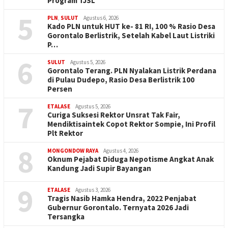
Program TJSL
5
PLN
,
SULUT
Agustus 6, 2026
Kado PLN untuk HUT ke- 81 RI, 100 % Rasio Desa
Gorontalo Berlistrik, Setelah Kabel Laut Listriki
P…
6
SULUT
Agustus 5, 2026
Gorontalo Terang. PLN Nyalakan Listrik Perdana
di Pulau Dudepo, Rasio Desa Berlistrik 100
Persen
7
ETALASE
Agustus 5, 2026
Curiga Suksesi Rektor Unsrat Tak Fair,
Mendiktisaintek Copot Rektor Sompie, Ini Profil
Plt Rektor
8
MONGONDOW RAYA
Agustus 4, 2026
Oknum Pejabat Diduga Nepotisme Angkat Anak
Kandung Jadi Supir Bayangan
9
ETALASE
Agustus 3, 2026
Tragis Nasib Hamka Hendra, 2022 Penjabat
Gubernur Gorontalo. Ternyata 2026 Jadi
Tersangka