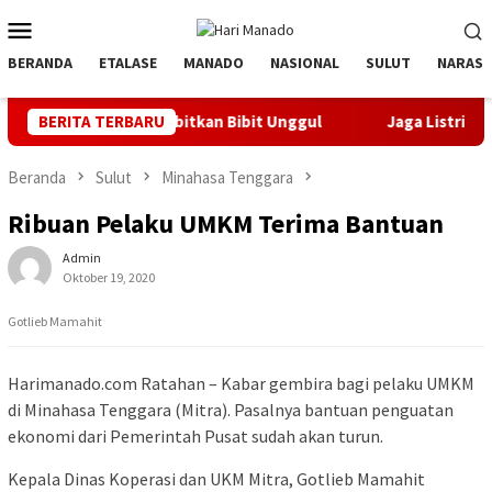
Loncat
Menu
ke
Mobile
konten
BERANDA
ETALASE
MANADO
NASIONAL
SULUT
NARASI
nyak Orbitkan Bibit Unggul
BERITA TERBARU
Jaga Listrik Andal Jelang HUT
Beranda
Sulut
Minahasa Tenggara
Ribuan Pelaku UMKM Terima Bantuan
Admin
Oktober 19, 2020
Gotlieb Mamahit
Harimanado.com Ratahan – Kabar gembira bagi pelaku UMKM
di Minahasa Tenggara (Mitra). Pasalnya bantuan penguatan
ekonomi dari Pemerintah Pusat sudah akan turun.
Kepala Dinas Koperasi dan UKM Mitra, Gotlieb Mamahit