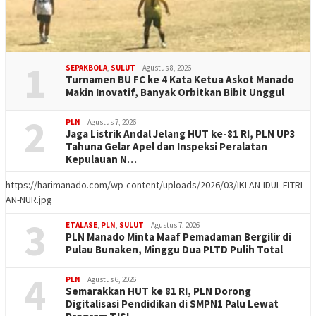
1
SEPAKBOLA
,
SULUT
Agustus 8, 2026
Turnamen BU FC ke 4 Kata Ketua Askot Manado
Makin Inovatif, Banyak Orbitkan Bibit Unggul
2
PLN
Agustus 7, 2026
Jaga Listrik Andal Jelang HUT ke-81 RI, PLN UP3
Tahuna Gelar Apel dan Inspeksi Peralatan
Kepulauan N…
https://harimanado.com/wp-content/uploads/2026/03/IKLAN-IDUL-FITRI-
AN-NUR.jpg
3
ETALASE
,
PLN
,
SULUT
Agustus 7, 2026
PLN Manado Minta Maaf Pemadaman Bergilir di
Pulau Bunaken, Minggu Dua PLTD Pulih Total
4
PLN
Agustus 6, 2026
Semarakkan HUT ke 81 RI, PLN Dorong
Digitalisasi Pendidikan di SMPN1 Palu Lewat