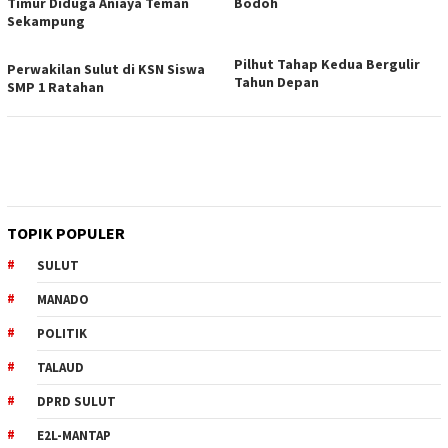
Timur Diduga Aniaya Teman
Bodoh
Sekampung
Pilhut Tahap Kedua Bergulir
Perwakilan Sulut di KSN Siswa
Tahun Depan
SMP 1 Ratahan
TOPIK POPULER
SULUT
MANADO
POLITIK
TALAUD
DPRD SULUT
E2L-MANTAP