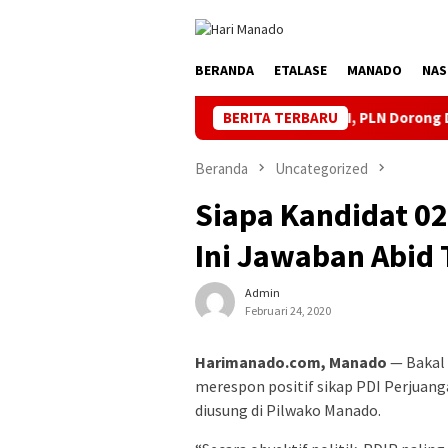
Loncat
ke
konten
BERANDA
ETALASE
MANADO
NAS
Semarakkan HUT ke 81 RI, PLN Dorong Digitalisasi Pendi
BERITA TERBARU
Beranda
Uncategorized
Siapa Kandidat 02
Ini Jawaban Abid
Admin
Februari 24, 2020
Harimanado.com, Manado
— Bakal
merespon positif sikap PDI Perjuan
diusung di Pilwako Manado.