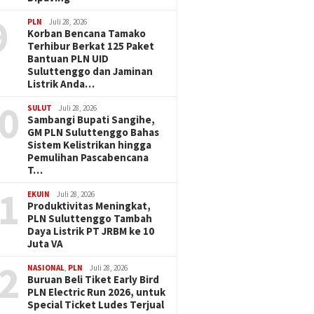
9
PLN
Juli 28, 2026
Korban Bencana Tamako
Terhibur Berkat 125 Paket
Bantuan PLN UID
Suluttenggo dan Jaminan
Listrik Anda…
0
SULUT
Juli 28, 2026
Sambangi Bupati Sangihe,
GM PLN Suluttenggo Bahas
Sistem Kelistrikan hingga
Pemulihan Pascabencana
T…
1
EKUIN
Juli 28, 2026
Produktivitas Meningkat,
PLN Suluttenggo Tambah
Daya Listrik PT JRBM ke 10
Juta VA
2
NASIONAL
,
PLN
Juli 28, 2026
Buruan Beli Tiket Early Bird
PLN Electric Run 2026, untuk
Special Ticket Ludes Terjual