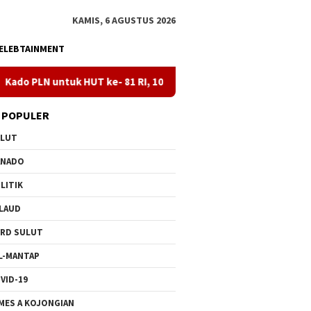
KAMIS, 6 AGUSTUS 2026
ELEBTAINMENT
UT ke- 81 RI, 100 % Rasio Desa Gorontalo Berlistrik, Setelah Kab
 POPULER
ULUT
ANADO
LITIK
LAUD
RD SULUT
L-MANTAP
VID-19
MES A KOJONGIAN