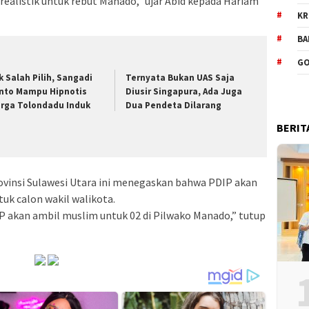
 realistik untuk rebut Manado,” ujar Abid kepada Hariam
KR
BA
GO
k Salah Pilih, Sangadi
Ternyata Bukan UAS Saja
nto Mampu Hipnotis
Diusir Singapura, Ada Juga
rga Tolondadu Induk
Dua Pendeta Dilarang
BERIT
ovinsi Sulawesi Utara ini menegaskan bahwa PDIP akan
uk calon wakil walikota.
IP akan ambil muslim untuk 02 di Pilwako Manado,” tutup