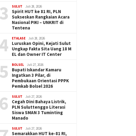
3
SULUT
Juli 28, 2026
Spirit HUT ke 81 RI, PLN
Sukseskan Rangkaian Acara
Nasional PIKI – UNKRIT di
Tentena
4
ETALASE
Juli 28, 2026
Luruskan Opini, Kejati Sulut
Ungkap Fakta Sita Uang 18 M
EL dan Owner IT Center
5
BOLSEL
Juli 27, 2026
Bupati Iskandar Kamaru
Ingatkan 3 Pilar, di
Pembukaan Orientasi PPPK
Pemkab Bolsel 2026
6
SULUT
Juli 27, 2026
Cegah Dini Bahaya Listrik,
PLN Suluttenggo Literasi
Siswa SMAN 3 Tuminting
Manado
7
SULUT
Juli 27, 2026
Semarakkan HUT ke-81 RI,