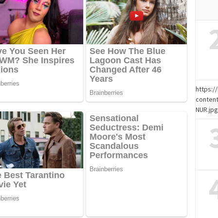
https:
content
NUR.jp