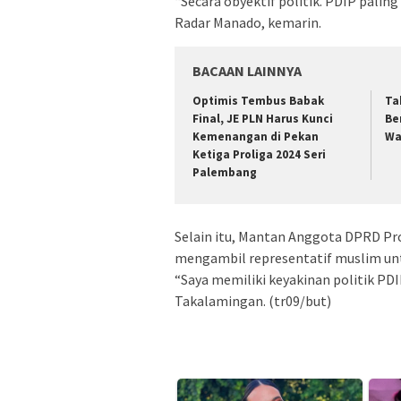
“Secara obyektif politik. PDIP paling
Radar Manado, kemarin.
BACAAN LAINNYA
Optimis Tembus Babak
Ta
Final, JE PLN Harus Kunci
Be
Kemenangan di Pekan
Wa
Ketiga Proliga 2024 Seri
Palembang
Selain itu, Mantan Anggota DPRD Pr
mengambil representatif muslim unt
“Saya memiliki keyakinan politik PD
Takalamingan. (tr09/but)