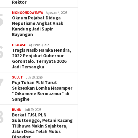
Rektor
5
MONGONDOW RAYA
Agustus 4, 2026
Oknum Pejabat Diduga
Nepotisme Angkat Anak
Kandung Jadi Supir
Bayangan
6
ETALASE
Agustus 3, 2026
Tragis Nasib Hamka Hendra,
2022 Penjabat Gubernur
Gorontalo. Ternyata 2026
Jadi Tersangka
7
SULUT
Juli 29, 2026
Puji Tuhan PLN Turut
Sukseskan Lomba Masamper
“Oikumene Bermazmur” di
Sangihe
8
BUMN
Juli 29, 2026
Berkat TJSL PLN
Suluttenggo, Petani Kacang
Tilihuwa Makin Sejahtera,
Jalan Desa Telah Mulus
Dipaving