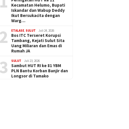
1
Kecamatan Helumo, Bupati
Iskandar dan Wabup Deddy
Ikut Bersukacita dengan
Warg…
2
ETALASE
,
SULUT
Juli 24, 2026
Bos ITC Terseret Korupsi
Tambang, Kejati Sulut Sita
Uang Miliaran dan Emas di
Rumah JA
3
SULUT
Juli 23, 2026
Sambut HUT RI ke 81 YBM
PLN Bantu Korban Banjir dan
Longsor di Tamako