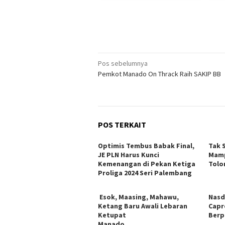
Navigasi
Pos sebelumnya
Pemkot Manado On Thrack Raih SAKIP BB
pos
POS TERKAIT
Optimis Tembus Babak Final,
Tak 
JE PLN Harus Kunci
Mamp
Kemenangan di Pekan Ketiga
Tolo
Proliga 2024 Seri Palembang
Esok, Maasing, Mahawu,
Nasd
Ketang Baru Awali Lebaran
Capr
Ketupat
Berp
Manado