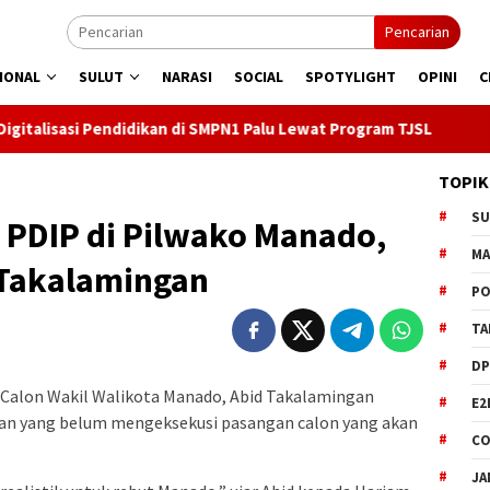
Pencarian
IONAL
SULUT
NARASI
SOCIAL
SPOTYLIGHT
OPINI
C
dikan di SMPN1 Palu Lewat Program TJSL
Kado PLN untuk H
TOPIK
S
 PDIP di Pilwako Manado,
M
 Takalamingan
PO
TA
DP
 Calon Wakil Walikota Manado, Abid Takalamingan
E2
gan yang belum mengeksekusi pasangan calon yang akan
CO
JA