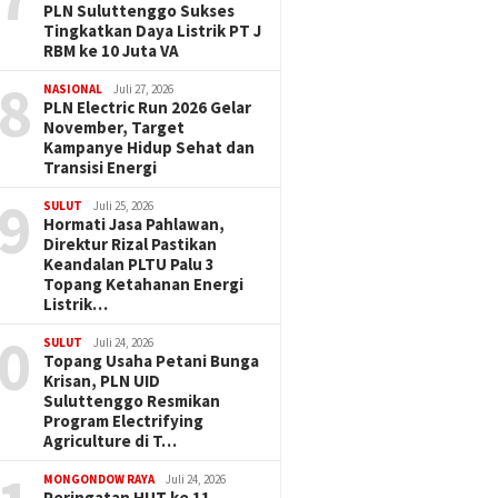
PLN Suluttenggo Sukses
Tingkatkan Daya Listrik PT J
RBM ke 10 Juta VA
8
NASIONAL
Juli 27, 2026
PLN Electric Run 2026 Gelar
November, Target
Kampanye Hidup Sehat dan
Transisi Energi
9
SULUT
Juli 25, 2026
Hormati Jasa Pahlawan,
Direktur Rizal Pastikan
Keandalan PLTU Palu 3
Topang Ketahanan Energi
Listrik…
0
SULUT
Juli 24, 2026
Topang Usaha Petani Bunga
Krisan, PLN UID
Suluttenggo Resmikan
Program Electrifying
Agriculture di T…
MONGONDOW RAYA
Juli 24, 2026
Peringatan HUT ke 11