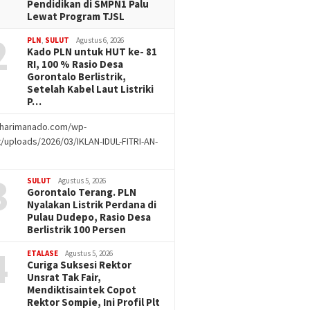
Pendidikan di SMPN1 Palu
Lewat Program TJSL
2
PLN
,
SULUT
Agustus 6, 2026
Kado PLN untuk HUT ke- 81
RI, 100 % Rasio Desa
Gorontalo Berlistrik,
Setelah Kabel Laut Listriki
P…
//harimanado.com/wp-
/uploads/2026/03/IKLAN-IDUL-FITRI-AN-
g
3
SULUT
Agustus 5, 2026
Gorontalo Terang. PLN
Nyalakan Listrik Perdana di
Pulau Dudepo, Rasio Desa
Berlistrik 100 Persen
4
ETALASE
Agustus 5, 2026
Curiga Suksesi Rektor
Unsrat Tak Fair,
Mendiktisaintek Copot
Rektor Sompie, Ini Profil Plt