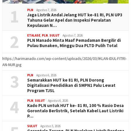
1
PLN
Agustus 7, 2026
Jaga Listrik Andal Jelang HUT ke-81 RI, PLN UP3
Tahuna Gelar Apel dan Inspeksi Peralatan
Kepulauan N…
2
ETALASE
,
PLN
,
SULUT
Agustus 7, 2026
PLN Manado Minta Maaf Pemadaman Bergilir di
Pulau Bunaken, Minggu Dua PLTD Pulih Total
https://harimanado.com/wp-content/uploads/2026/03/IKLAN-IDUL-FITRI-
AN-NUR.jpg
3
PLN
Agustus 6, 2026
Semarakkan HUT ke 81 RI, PLN Dorong
Digitalisasi Pendidikan di SMPN1 Palu Lewat
Program TJSL
4
PLN
,
SULUT
Agustus 6, 2026
Kado PLN untuk HUT ke- 81 RI, 100 % Rasio Desa
Gorontalo Berlistrik, Setelah Kabel Laut Listriki
P…
SULUT
Agustus 5, 2026
Gorontalo Terang. PLN Nyalakan Listrik Perdana