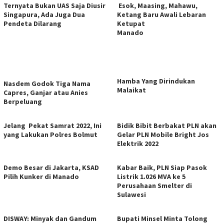
Ternyata Bukan UAS Saja Diusir
Esok, Maasing, Mahawu,
Singapura, Ada Juga Dua
Ketang Baru Awali Lebaran
Pendeta Dilarang
Ketupat
Manado
Hamba Yang Dirindukan
Nasdem Godok Tiga Nama
Malaikat
Capres, Ganjar atau Anies
Berpeluang
Jelang Pekat Samrat 2022, Ini
Bidik Bibit Berbakat PLN akan
yang Lakukan Polres Bolmut
Gelar PLN Mobile Bright Jos
Elektrik 2022
Demo Besar di Jakarta, KSAD
Kabar Baik, PLN Siap Pasok
Pilih Kunker di Manado
Listrik 1.026 MVA ke 5
Perusahaan Smelter di
Sulawesi
DISWAY: Minyak dan Gandum
Bupati Minsel Minta Tolong