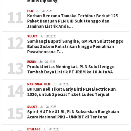
Mulus Dipaving
11
PLN
Juli 28, 2026
Korban Bencana Tamako Terhibur Berkat 125
Paket Bantuan PLN UID Suluttenggo dan
Jaminan Listrik Anda…
12
SULUT
Juli 28, 2026
Sambangi Bupati Sangihe, GM PLN Suluttenggo
Bahas Sistem Kelistrikan hingga Pemulihan
Pascabencana T…
13
EKUIN
Juli 28, 2026
Produktivitas Meningkat, PLN Suluttenggo
Tambah Daya Listrik PT JRBM ke 10 Juta VA
14
NASIONAL
,
PLN
Juli 28, 2026
Buruan Beli Tiket Early Bird PLN Electric Run
2026, untuk Special Ticket Ludes Terjual
15
SULUT
Juli 28, 2026
Spirit HUT ke 81 RI, PLN Sukseskan Rangkaian
Acara Nasional PIKI – UNKRIT di Tentena
ETALASE
Juli 28, 2026