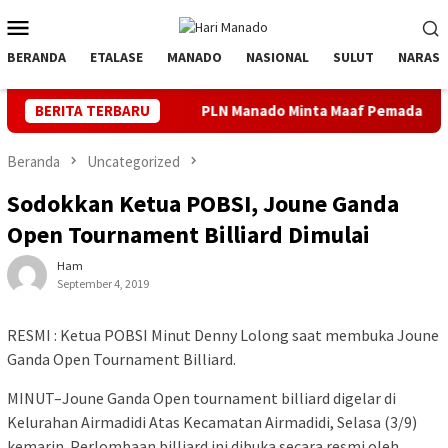
Loncat
Menu
ke
Mobile
konten
BERANDA
ETALASE
MANADO
NASIONAL
SULUT
NARASI
Utara
BERITA TERBARU
PLN Manado Minta Maaf Pemadaman Bergilir di Pula
Beranda
Uncategorized
Sodokkan Ketua POBSI, Joune Ganda
Open Tournament Billiard Dimulai
Ham
September 4, 2019
RESMI : Ketua POBSI Minut Denny Lolong saat membuka Joune
Ganda Open Tournament Billiard.
MINUT–Joune Ganda Open tournament billiard digelar di
Kelurahan Airmadidi Atas Kecamatan Airmadidi, Selasa (3/9)
kemarin. Perlombaan billiard ini dibuka secara resmi oleh