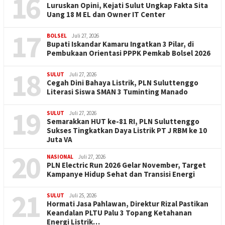
16
Luruskan Opini, Kejati Sulut Ungkap Fakta Sita
Uang 18 M EL dan Owner IT Center
17
BOLSEL
Juli 27, 2026
Bupati Iskandar Kamaru Ingatkan 3 Pilar, di
Pembukaan Orientasi PPPK Pemkab Bolsel 2026
18
SULUT
Juli 27, 2026
Cegah Dini Bahaya Listrik, PLN Suluttenggo
Literasi Siswa SMAN 3 Tuminting Manado
19
SULUT
Juli 27, 2026
Semarakkan HUT ke-81 RI, PLN Suluttenggo
Sukses Tingkatkan Daya Listrik PT J RBM ke 10
Juta VA
20
NASIONAL
Juli 27, 2026
PLN Electric Run 2026 Gelar November, Target
Kampanye Hidup Sehat dan Transisi Energi
21
SULUT
Juli 25, 2026
Hormati Jasa Pahlawan, Direktur Rizal Pastikan
Keandalan PLTU Palu 3 Topang Ketahanan
Energi Listrik…