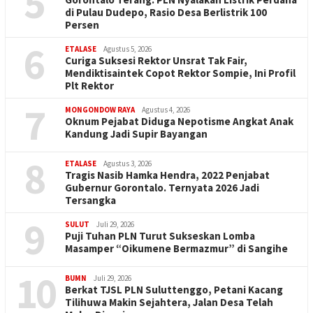
5
di Pulau Dudepo, Rasio Desa Berlistrik 100
Persen
6
ETALASE
Agustus 5, 2026
Curiga Suksesi Rektor Unsrat Tak Fair,
Mendiktisaintek Copot Rektor Sompie, Ini Profil
Plt Rektor
7
MONGONDOW RAYA
Agustus 4, 2026
Oknum Pejabat Diduga Nepotisme Angkat Anak
Kandung Jadi Supir Bayangan
8
ETALASE
Agustus 3, 2026
Tragis Nasib Hamka Hendra, 2022 Penjabat
Gubernur Gorontalo. Ternyata 2026 Jadi
Tersangka
9
SULUT
Juli 29, 2026
Puji Tuhan PLN Turut Sukseskan Lomba
Masamper “Oikumene Bermazmur” di Sangihe
10
BUMN
Juli 29, 2026
Berkat TJSL PLN Suluttenggo, Petani Kacang
Tilihuwa Makin Sejahtera, Jalan Desa Telah