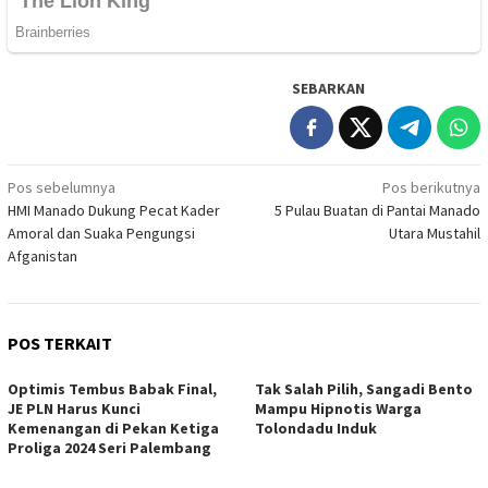
SEBARKAN
Navigasi
Pos sebelumnya
Pos berikutnya
HMI Manado Dukung Pecat Kader
5 Pulau Buatan di Pantai Manado
pos
Amoral dan Suaka Pengungsi
Utara Mustahil
Afganistan
POS TERKAIT
Optimis Tembus Babak Final,
Tak Salah Pilih, Sangadi Bento
JE PLN Harus Kunci
Mampu Hipnotis Warga
Kemenangan di Pekan Ketiga
Tolondadu Induk
Proliga 2024 Seri Palembang