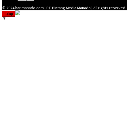
© 2024 harimanado.com | PT. Bintang Media Manado | All rights reserved.
tutup