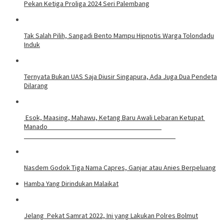
Pekan Ketiga Proliga 2024 Seri Palembang
Tak Salah Pilih, Sangadi Bento Mampu Hipnotis Warga Tolondadu
Induk
Ternyata Bukan UAS Saja Diusir Singapura, Ada Juga Dua Pendeta
Dilarang
Esok, Maasing, Mahawu, Ketang Baru Awali Lebaran Ketupat
Manado
Nasdem Godok Tiga Nama Capres, Ganjar atau Anies Berpeluang
Hamba Yang Dirindukan Malaikat
Jelang Pekat Samrat 2022, Ini yang Lakukan Polres Bolmut