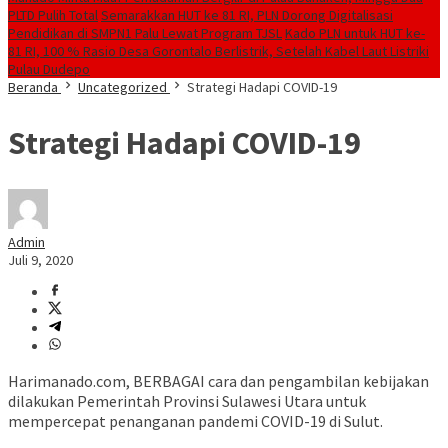
PLTD Pulih Total
Semarakkan HUT ke 81 RI, PLN Dorong Digitalisasi
Pendidikan di SMPN1 Palu Lewat Program TJSL
Kado PLN untuk HUT ke-
81 RI, 100 % Rasio Desa Gorontalo Berlistrik, Setelah Kabel Laut Listriki
Pulau Dudepo
Beranda
Uncategorized
Strategi Hadapi COVID-19
Strategi Hadapi COVID-19
Admin
Juli 9, 2020
Harimanado.com, BERBAGAI cara dan pengambilan kebijakan
dilakukan Pemerintah Provinsi Sulawesi Utara untuk
mempercepat penanganan pandemi COVID-19 di Sulut.