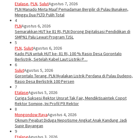
Etalase
,
PLN
,
Sulut
Agustus 7, 2026
PLN Manado Minta Maaf Pemadaman Bergilir di Pulau Bunaken,
Minggu Dua PLTD Pulih Total
4
PLN
Agustus 6, 2026
Semarakkan HUT ke 81 RI, PLN Dorong Digitalisasi Pendidikan di
SMPN1 Palu Lewat Program TJSL
5
PLN
,
Sulut
Agustus 6, 2026
Kado PLN untuk HUT ke- 81 RI, 100 % Rasio Desa Gorontalo
Berlistrik, Setelah Kabel Laut Listriki P…
6
Sulut
Agustus 5, 2026
Gorontalo Terang. PLN Nyalakan Listrik Perdana di Pulau Dudepo,
Rasio Desa Berlistrik 100 Persen
7
Etalase
Agustus 5, 2026
Curiga Suksesi Rektor Unsrat Tak Fair, Mendiktisaintek Copot
Rektor Sompie, Ini Profil Plt Rektor
8
Mongondow Raya
Agustus 4, 2026
Oknum Pejabat Diduga Nepotisme Angkat Anak Kandung Jadi
Supir Bayangan
9
Etalase
Agustus 3, 2026