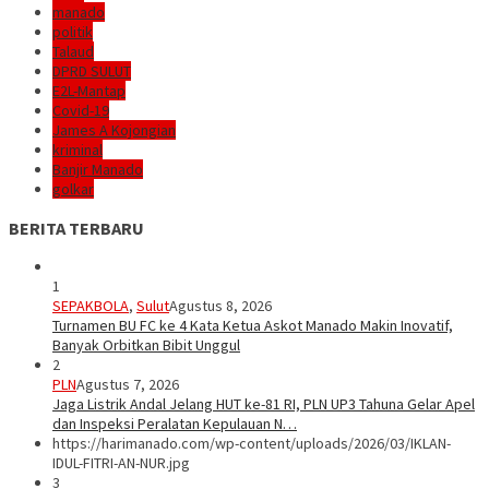
manado
politik
Talaud
DPRD SULUT
E2L-Mantap
Covid-19
James A Kojongian
kriminal
Banjir Manado
golkar
BERITA TERBARU
1
SEPAKBOLA
,
Sulut
Agustus 8, 2026
Turnamen BU FC ke 4 Kata Ketua Askot Manado Makin Inovatif,
Banyak Orbitkan Bibit Unggul
2
PLN
Agustus 7, 2026
Jaga Listrik Andal Jelang HUT ke-81 RI, PLN UP3 Tahuna Gelar Apel
dan Inspeksi Peralatan Kepulauan N…
https://harimanado.com/wp-content/uploads/2026/03/IKLAN-
IDUL-FITRI-AN-NUR.jpg
3