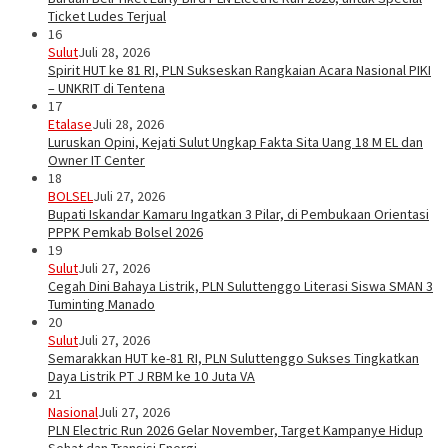
Ticket Ludes Terjual
16
Sulut
Juli 28, 2026
Spirit HUT ke 81 RI, PLN Sukseskan Rangkaian Acara Nasional PIKI
– UNKRIT di Tentena
17
Etalase
Juli 28, 2026
Luruskan Opini, Kejati Sulut Ungkap Fakta Sita Uang 18 M EL dan
Owner IT Center
18
BOLSEL
Juli 27, 2026
Bupati Iskandar Kamaru Ingatkan 3 Pilar, di Pembukaan Orientasi
PPPK Pemkab Bolsel 2026
19
Sulut
Juli 27, 2026
Cegah Dini Bahaya Listrik, PLN Suluttenggo Literasi Siswa SMAN 3
Tuminting Manado
20
Sulut
Juli 27, 2026
Semarakkan HUT ke-81 RI, PLN Suluttenggo Sukses Tingkatkan
Daya Listrik PT J RBM ke 10 Juta VA
21
Nasional
Juli 27, 2026
PLN Electric Run 2026 Gelar November, Target Kampanye Hidup