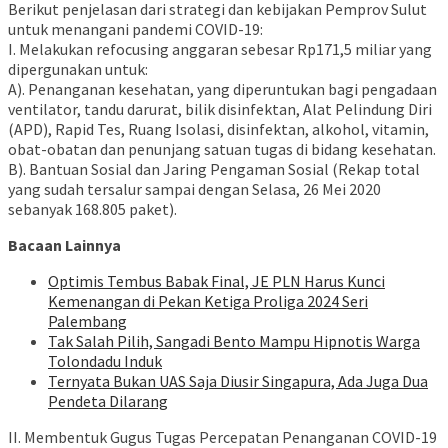
Berikut penjelasan dari strategi dan kebijakan Pemprov Sulut
untuk menangani pandemi COVID-19:
I. Melakukan refocusing anggaran sebesar Rp171,5 miliar yang
dipergunakan untuk:
A). Penanganan kesehatan, yang diperuntukan bagi pengadaan
ventilator, tandu darurat, bilik disinfektan, Alat Pelindung Diri
(APD), Rapid Tes, Ruang Isolasi, disinfektan, alkohol, vitamin,
obat-obatan dan penunjang satuan tugas di bidang kesehatan.
B). Bantuan Sosial dan Jaring Pengaman Sosial (Rekap total
yang sudah tersalur sampai dengan Selasa, 26 Mei 2020
sebanyak 168.805 paket).
Bacaan Lainnya
Optimis Tembus Babak Final, JE PLN Harus Kunci
Kemenangan di Pekan Ketiga Proliga 2024 Seri
Palembang
Tak Salah Pilih, Sangadi Bento Mampu Hipnotis Warga
Tolondadu Induk
Ternyata Bukan UAS Saja Diusir Singapura, Ada Juga Dua
Pendeta Dilarang
II. Membentuk Gugus Tugas Percepatan Penanganan COVID-19