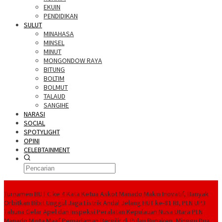
EKUIN
PENDIDIKAN
SULUT
MINAHASA
MINSEL
MINUT
MONGONDOW RAYA
BITUNG
BOLTIM
BOLMUT
TALAUD
SANGIHE
NARASI
SOCIAL
SPOTYLIGHT
OPINI
CELEBTAINMENT
BERITA TERBARU
Turnamen BU FC ke 4 Kata Ketua Askot Manado Makin Inovatif, Banyak
Orbitkan Bibit Unggul
Jaga Listrik Andal Jelang HUT ke-81 RI, PLN UP3
Tahuna Gelar Apel dan Inspeksi Peralatan Kepulauan Nusa Utara
PLN
Manado Minta Maaf Pemadaman Bergilir di Pulau Bunaken, Minggu Dua