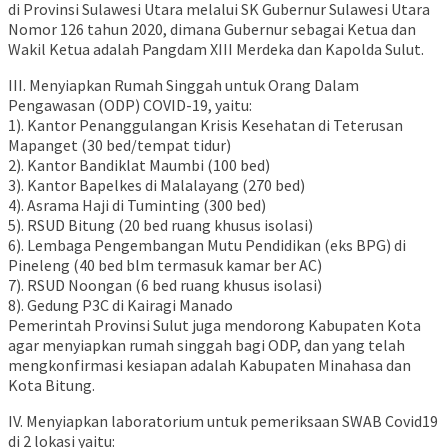
di Provinsi Sulawesi Utara melalui SK Gubernur Sulawesi Utara
Nomor 126 tahun 2020, dimana Gubernur sebagai Ketua dan
Wakil Ketua adalah Pangdam XIII Merdeka dan Kapolda Sulut.
III. Menyiapkan Rumah Singgah untuk Orang Dalam
Pengawasan (ODP) COVID-19, yaitu:
1). Kantor Penanggulangan Krisis Kesehatan di Teterusan
Mapanget (30 bed/tempat tidur)
2). Kantor Bandiklat Maumbi (100 bed)
3). Kantor Bapelkes di Malalayang (270 bed)
4). Asrama Haji di Tuminting (300 bed)
5). RSUD Bitung (20 bed ruang khusus isolasi)
6). Lembaga Pengembangan Mutu Pendidikan (eks BPG) di
Pineleng (40 bed blm termasuk kamar ber AC)
7). RSUD Noongan (6 bed ruang khusus isolasi)
8). Gedung P3C di Kairagi Manado
Pemerintah Provinsi Sulut juga mendorong Kabupaten Kota
agar menyiapkan rumah singgah bagi ODP, dan yang telah
mengkonfirmasi kesiapan adalah Kabupaten Minahasa dan
Kota Bitung.
IV. Menyiapkan laboratorium untuk pemeriksaan SWAB Covid19
di 2 lokasi yaitu: