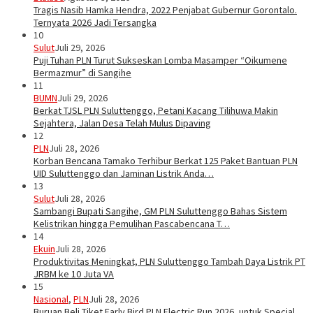
Tragis Nasib Hamka Hendra, 2022 Penjabat Gubernur Gorontalo.
Ternyata 2026 Jadi Tersangka
10
Sulut
Juli 29, 2026
Puji Tuhan PLN Turut Sukseskan Lomba Masamper “Oikumene
Bermazmur” di Sangihe
11
BUMN
Juli 29, 2026
Berkat TJSL PLN Suluttenggo, Petani Kacang Tilihuwa Makin
Sejahtera, Jalan Desa Telah Mulus Dipaving
12
PLN
Juli 28, 2026
Korban Bencana Tamako Terhibur Berkat 125 Paket Bantuan PLN
UID Suluttenggo dan Jaminan Listrik Anda…
13
Sulut
Juli 28, 2026
Sambangi Bupati Sangihe, GM PLN Suluttenggo Bahas Sistem
Kelistrikan hingga Pemulihan Pascabencana T…
14
Ekuin
Juli 28, 2026
Produktivitas Meningkat, PLN Suluttenggo Tambah Daya Listrik PT
JRBM ke 10 Juta VA
15
Nasional
,
PLN
Juli 28, 2026
Buruan Beli Tiket Early Bird PLN Electric Run 2026, untuk Special